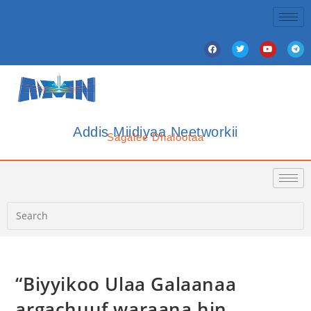
Addis Miidiyaa Neetworkii
Sagalee Dhalootaa
“Biyyikoo Ulaa Galaanaa
argachuuf waraana hin