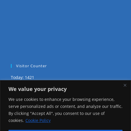
Visitor Counter
Today: 1421
We value your privacy
Yesterday: 3735
We use cookies to enhance your browsing experience,
This Week: 29019
serve personalized ads or content, and analyze our traffic.
By clicking "Accept All", you consent to our use of
This Month: 78292
cookies.
Cookie Policy