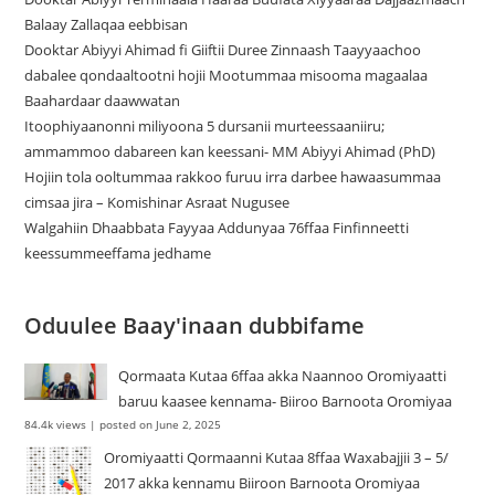
Balaay Zallaqaa eebbisan
Dooktar Abiyyi Ahimad fi Giiftii Duree Zinnaash Taayyaachoo
dabalee qondaaltootni hojii Mootummaa misooma magaalaa
Baahardaar daawwatan
Itoophiyaanonni miliyoona 5 dursanii murteessaaniiru;
ammammoo dabareen kan keessani- MM Abiyyi Ahimad (PhD)
Hojiin tola ooltummaa rakkoo furuu irra darbee hawaasummaa
cimsaa jira – Komishinar Asraat Nugusee
Walgahiin Dhaabbata Fayyaa Addunyaa 76ffaa Finfinneetti
keessummeeffama jedhame
Oduulee Baay'inaan dubbifame
Qormaata Kutaa 6ffaa akka Naannoo Oromiyaatti
baruu kaasee kennama- Biiroo Barnoota Oromiyaa
84.4k views
|
posted on June 2, 2025
Oromiyaatti Qormaanni Kutaa 8ffaa Waxabajjii 3 – 5/
2017 akka kennamu Biiroon Barnoota Oromiyaa