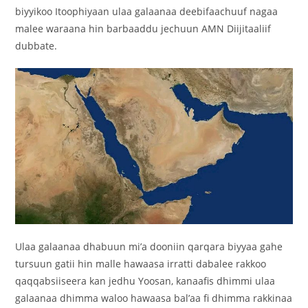
biyyikoo Itoophiyaan ulaa galaanaa deebifaachuuf nagaa
malee waraana hin barbaaddu jechuun AMN Diijitaaliif
dubbate.
‎Ulaa galaanaa dhabuun mi’a dooniin qarqara biyyaa gahe
tursuun gatii hin malle hawaasa irratti dabalee rakkoo
qaqqabsiiseera kan jedhu Yoosan, kanaafis dhimmi ulaa
galaanaa dhimma waloo hawaasa bal’aa fi dhimma rakkinaa