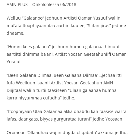
‎AMN PLUS – Onkoloolessa 06/2018
Welluu “Galaanoo” jedhuun Artiisti Qamar Yusuuf waliin
mul’ata Itoophiyaanotaa aartiin kuulee, “Siifan jiras” jedhee
dhaame.
“Humni kees galaana” jechuun humna galaanaa himuuf
aartiitti dhimma ba’ani, Artiist Yoosan Geetaahuniifi Qamar
Yusuuf.
“Been Galaana Diimaa, Been Galaana Diimaa”…jechaa itti
fufa Weelluun isaanii.Artiist Yoosan Geetaahun AMN
Diijitaal waliin turtii taasiseen “Ulaan galaanaa humna
karra hiyyummaa cufudha” jedhe.
‎”Itoophiyaan Ulaa Galaanaa akka dhabdu kan taasise warra
lafas, daangaas, biyyas gurgurataa turani” jedhe Yoosaan.
Oromoon ‘Ollaadhaa wajjin dugda ol qabatu’ akkuma jedhu,