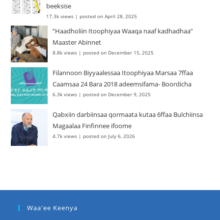
beeksise
17.3k views
|
posted on April 28, 2025
“Haadholiin Itoophiyaa Waaqa naaf kadhadhaa”
Maaster Abinnet
8.8k views
|
posted on December 15, 2025
Filannoon Biyyaalessaa Itoophiyaa Marsaa 7ffaa
Caamsaa 24 Bara 2018 adeemsifama- Boordicha
6.3k views
|
posted on December 9, 2025
Qabxiin darbiinsaa qormaata kutaa 6ffaa Bulchiinsa
Magaalaa Finfinnee ifoome
4.7k views
|
posted on July 6, 2026
Waa'ee Keenya