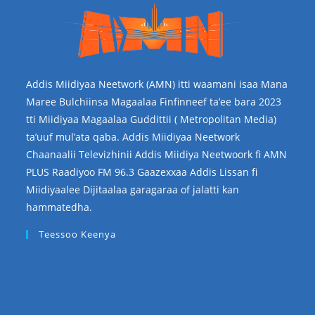
Addis Miidiyaa Neetwork (AMN) itti waamani isaa Mana
Maree Bulchiinsa Magaalaa Finfinneef ta’ee bara 2023
tti Miidiyaa Magaalaa Guddittii ( Metropolitan Media)
ta’uuf mul’ata qaba. Addis Miidiyaa Neetwork
Chaanaalii Televizhinii Addis Miidiya Neetwoork fi AMN
PLUS Raadiyoo FM 96.3 Gaazexxaa Addis Lissan fi
Miidiyaalee Dijitaalaa garagaraa of jalatti kan
hammatedha.
Teessoo Keenya