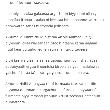
ba’uuti” jechuun kaaseera.
‎Itoophiyaan Ulaa galaanaa argachuun biyyoonni ollaa yoo
hinaafaa fi anatu caalaa of keessaa hin qabaanne, warra nu
dhowwatan sanas ni fayyada jedheera.
‎Akkuma Muummichi Ministiraa Abiyyi Ahimad (PhD)
biyyoonni ollaa waraanaan osoo hintaane karaa nagaan
nuuf kennuu qabu jedhan sun sirrii ta’uu tuqeera.
‎Biyyi keenya ulaa galaanaa qabaachuun oomisha gabaa
addunyaatti erguu fi oomisha biroo alaa gatii madalawaan
galchuuf karaa ta’ee kan gargaaru ta’uullee eerera.
‎Akkuma Hidhi Abbayyaa nuuf furmaata ta’e, karaa ittiin
biyyoota quunnamnu argachuunis furmaata biyyaatii fi
furmaata hiyyummaati jechuun Artiist Yoosan Geetaahun
dubbateera.