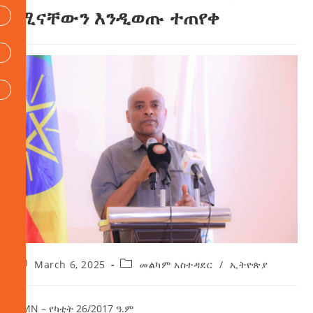
ሚናቸውን እንዲወጡ ተጠየቀ
March 6, 2025
መልካም አስተዳደር
/
ኢትዮጵያ
AMN – የካቲት 26/2017 ዓ.ም