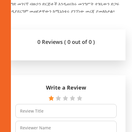
የንግድ መገናኛ ብዙኃን ድርጅቶች እንዲጠናከሩ መንግሥት ተገቢውን ድጋፍ
እንዲያደርግም መጠየቃቸውን ከሚኒስቴሩ ያገኘነው መረጃ ያመለክታል፡፡
0 Reviews ( 0 out of 0 )
Write a Review