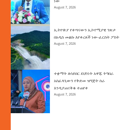
ነው
August 7, 2026
ኢትዮጵያ የቀጣናውን ኢኮኖሚያዊ ገጽታ
በአዲስ መልኩ እየቀረጸች ነው-ፈርስት ፖስት
August 7, 2026
ተቋማት ለሳይበር ደህንነት አዋጁ ትግበራ
አስፈላጊውን የቅድመ ዝግጅት ስራ
እንዲያጠናቅቁ ተጠየቀ
August 7, 2026