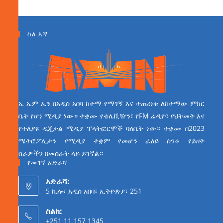
ስለ እኛ
ኤ ኤም ኤን በአዲስ አበባ ከተማ የማገኝ እና ተጠሪነቱ ለከተማው ምክር
ቤት የሆነ ሚዲያ ነው። ተቋሙ የቴሌቪዥን፣ የFM ሬዲዮ፣ የህትመት እና
የተለያዩ ዲጂታል ሚዲያ ፕላትፎርሞች ባለቤት ነው። ተቋሙ በ2023
ሜትሮፖሊታን የሚዲያ ተቋም የመሆን ራዕይ ሰንቆ የይዘት
ስራዎችን በመስራት ላይ ይገኛል።
የመገኛ አድራሻ
አድራሻ:
5 ኪሎ፣ አዲስ አበባ፣ ኢትዮጵያ፣ 251
ስልክ:
+251 11 157 1345