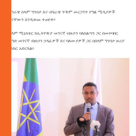
ለሀገራዊ ሰላም ግንባታ እና ብሄራዊ ጥቅም መረጋገጥ የግል ሚዲያዎች
ሚናቸውን እንዲወጡ ተጠየቀ፡፡
የሰላም
ሚኒስቴር ከኢትዮጵያ መገናኛ ብዙኃን ባለስልጣን ጋር በመተባበር
ከንግድ መገናኛ ብዙኃን ኃላፊዎች እና ባለሙያዎች ጋር በሰላም ግንባታ ዙሪያ
ምክክር አድርጓል፡፡