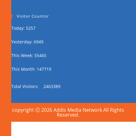
Visitor Countor
Today: 5257
Yesterday: 6949
This Week: 55465
This Month: 147719
Total Visitors:
2463389
copyright Ⓒ 2026 Addis Media Network All Rights
Reserved.