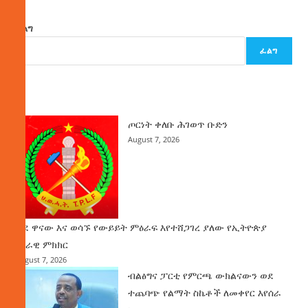
ፈልግ
ፈልግ
ዜና
ጦርነት ቀለቡ ሕገወጥ ቡድን
August 7, 2026
ወደ ዋናው እና ወሳኙ የውይይት ምዕራፍ እየተሸጋገረ ያለው የኢትዮጵያ
ሀገራዊ ምክክር
August 7, 2026
ብልፅግና ፓርቲ የምርጫ ውክልናውን ወደ
ተጨባጭ የልማት ስኬቶች ለመቀየር እየሰራ