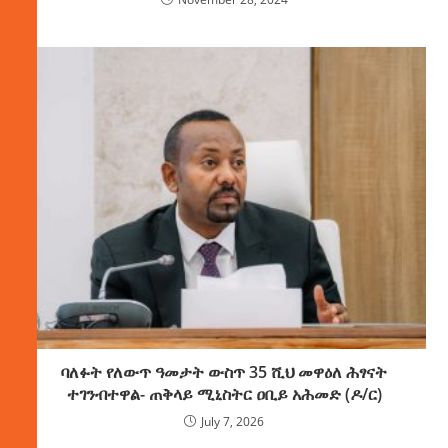
ባለፉት የለውጥ ዓመታት ውስጥ 35 ሺህ መዋዕለ ሕፃናት
ተገንብተዋል- ጠቅላይ ሚኒስትር ዐቢይ አሕመድ (ዶ/ር)
July 7, 2026