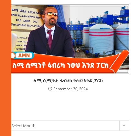
ለሚ ሲሚንቶ ፋብሪካ ንፁህ እንደ ፓርክ
September 30, 2024
ክምችት
Select Month