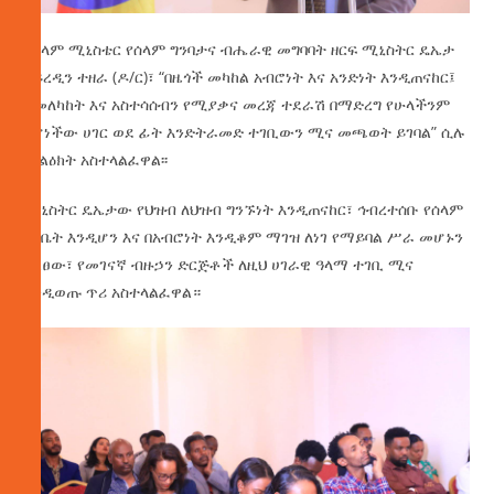
የሰላም ሚኒስቴር የሰላም ግንባታና ብሔራዊ መግባባት ዘርፍ ሚኒስትር ዴኤታ
ከይረዲን ተዘራ (ዶ/ር)፣ “በዜጎች መካከል አብሮነት እና አንድነት እንዲጠናከር፤
አመለካከት እና አስተሳሰብን የሚያቃና መረጃ ተደራሽ በማድረግ የሁላችንም
የሆነችው ሀገር ወደ ፊት እንድትራመድ ተገቢውን ሚና መጫወት ይገባል” ሲሉ
መልዕክት አስተላልፈዋል፡፡
ሚኒስትር ዴኤታው የህዝብ ለህዝብ ግንኙነት እንዲጠናከር፣ ኅብረተሰቡ የሰላም
ባለቤት እንዲሆን እና በአብሮነት እንዲቆም ማገዝ ለነገ የማይባል ሥራ መሆኑን
ገልፀው፣ የመገናኛ ብዙኃን ድርጅቶች ለዚህ ሀገራዊ ዓላማ ተገቢ ሚና
እንዲወጡ ጥሪ አስተላልፈዋል።