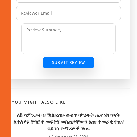
SUBMIT REVIEW
YOU MIGHT ALSO LIKE
ለ8 ሳምንታት በማህበረሰቡ ውስጥ ባካሄዱት ጤና ነክ ጥናት
ለተለያዩ ችግሮች መፍትሄ መስጠታቸውን ዕጩ ተመራቂ የጤና
ሳይንስ ተማሪዎች ገለጹ
November 28, 2024