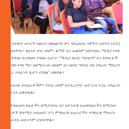
የኢትዮጵያ መገናኛ ብዙኃን ባለስልጣን ዋና ዳይሬክተር ሳምሶን መኮንን (ዶ/ር)
በበኩላቸው፣ ለአንድ ሀገር ሰላም፣ ልማት እና መልካም አስተዳደር ሚዲያ የላቀ
አስተዋፅኦ እንዳለው የገለፁ ሲሆን፣ “ሚዲያ ለሀገር ግንባታም ሆነ ለግጭቶች
መባባስ የጎላ ሚና ስለሚኖረው በሰላም እና በሀገር ግንባታ ላይ ትኩረት ማድረግ
የጋራ ኃላፊነት ሊሆን ይገባል” ብለዋል።
የመድረኩ ተሳተፊዎችም፣ የሀገር ሰላም እንዲረጋገጥ መሥራት የጋራ ኃላፊነት
መሆኑን ጠቅሰዋል፡፡
የማኅበረሰብ እሴቶችን ለሚያዳብሩ እና አዎንታዊ አመለካከቶችን ለሚገነቡ
ጥረቶች ቅድሚያ መስጠት፤ ሥነ ምግባራዊ አሠራሮችን ተግባራዊ ማድረግ
አስፈላጊ መሆኑንም አንስተዋል።