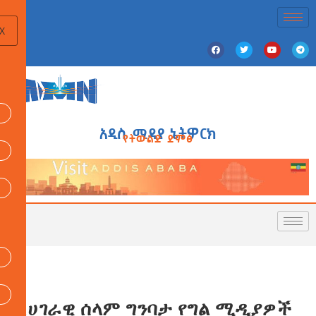
X
አዲስ ሚዲያ ኔትዎርክ
የትውልድ ድምፅ
ለሀገራዊ ሰላም ግንባታ የግል ሚዲያዎች