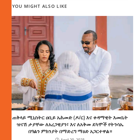
YOU MIGHT ALSO LIKE
ጠቅላይ ሚኒስትር ዐቢይ አሕመድ (ዶ/ር) እና ቀዳማዊት እመቤት
ዝናሽ ታያቸው ለአረጋዊያን፣ እና ለአቅመ ደካሞች የትንሳኤ
በዓልን ምክንያት በማድረግ ማዕድ አጋርተዋል።
April 20, 2025