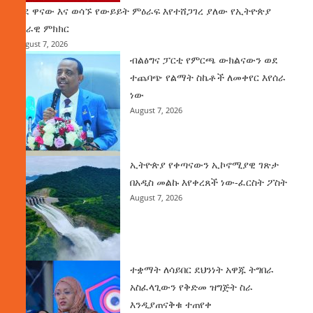
ወደ ዋናው እና ወሳኙ የውይይት ምዕራፍ እየተሸጋገረ ያለው የኢትዮጵያ
ሀገራዊ ምክክር
August 7, 2026
ብልፅግና ፓርቲ የምርጫ ውክልናውን ወደ
ተጨባጭ የልማት ስኬቶች ለመቀየር እየሰራ
ነው
August 7, 2026
ኢትዮጵያ የቀጣናውን ኢኮኖሚያዊ ገጽታ
በአዲስ መልኩ እየቀረጸች ነው-ፈርስት ፖስት
August 7, 2026
ተቋማት ለሳይበር ደህንነት አዋጁ ትግበራ
አስፈላጊውን የቅድመ ዝግጅት ስራ
እንዲያጠናቅቁ ተጠየቀ