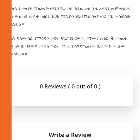
በክልሉ ከተለያዩ ማዕድናት የሚገኘው ገቢ ከጊዜ ወደ ጊዜ እያደገ መምጣቱንና
ባለፉት ዘጠኝ ወራት ከዘርፉ ከ38 ሚሊዮን 900 ሺህ በላይ ብር ገቢ መሰብሰቡ
ተገልጿል።
ክልሉ ካለው ሰፊ የማዕድን ሀብት አኳያ በዘርፉ የተገኘውን አበረታች ውጤት
በማጠናክር በቀጣይ የተሻለ ጥረት ማድረግ እንደሚጠበቅ ቢሮው በመረጃው
አመላክቷል።
0 Reviews ( 0 out of 0 )
Write a Review