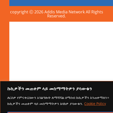
copyright Ⓒ 2026 Addis Media Network All Rights
Reserved.
ኩኪዎችን መጠቀም ላይ መስማማትዎን ያሳውቁን
ለርስዎ የምናቀርበውን አገልግሎት ለማሻሻል በማሰብ ኩኪዎችን እንጠቀማለን።
ኩኪዎችን መጠቀም ላይ መስማማትዎን እባክዎ ያሳውቁን.
Cookie Policy