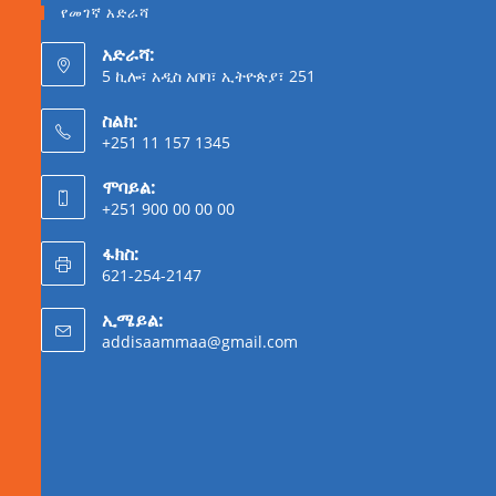
የመገኛ አድራሻ
አድራሻ:
5 ኪሎ፣ አዲስ አበባ፣ ኢትዮጵያ፣ 251
ስልክ:
+251 11 157 1345
ሞባይል:
+251 900 00 00 00
ፋክስ:
621-254-2147
ኢሜይል:
addisaammaa@gmail.com