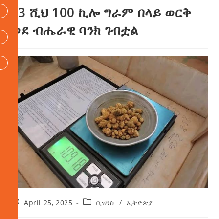
ከ3 ሺህ 100 ኪሎ ግራም በላይ ወርቅ
ወደ ብሔራዊ ባንክ ገብቷል
April 25, 2025
ቢዝነስ
/
ኢትዮጵያ