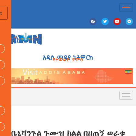
X
አዲስ ሚዲያ ኔትዎርክ
የትውልድ ድምፅ
በቤኒሻንጉል ጉሙዝ ክልል በዘጠኝ ወራቱ