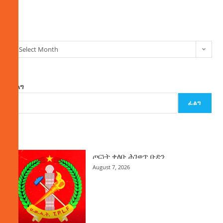
ክምችት
Select Month
ፈልግ
ፈልግ
ዜና
ጦርነት ቀለቡ ሕገወጥ ቡድን
August 7, 2026