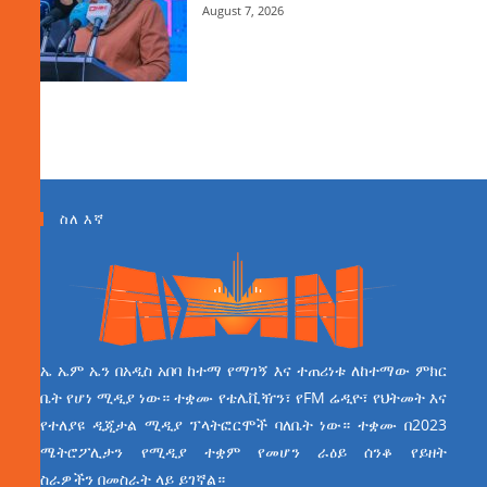
August 7, 2026
ስለ እኛ
ኤ ኤም ኤን በአዲስ አበባ ከተማ የማገኝ እና ተጠሪነቱ ለከተማው ምክር
ቤት የሆነ ሚዲያ ነው። ተቋሙ የቴሌቪዥን፣ የFM ሬዲዮ፣ የህትመት እና
የተለያዩ ዲጂታል ሚዲያ ፕላትፎርሞች ባለቤት ነው። ተቋሙ በ2023
ሜትሮፖሊታን የሚዲያ ተቋም የመሆን ራዕይ ሰንቆ የይዘት
ስራዎችን በመስራት ላይ ይገኛል።