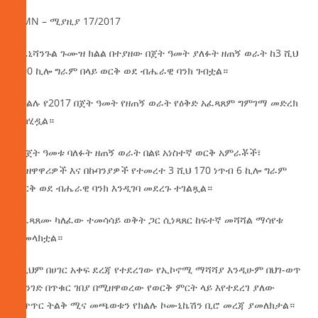
AMN – ሚያዚያ 17/2017
በቤኒሻንጉል ጉሙዝ ክልል በተያዘው በጀት ዓመት ያለፉት ዘጠኝ ወራት ከ3 ሺህ
100 ኪሎ ግራም በላይ ወርቅ ወደ ብሔራዊ ባንክ ገብቷል።
በክልሉ የ2017 በጀት ዓመት የዘጠኝ ወራት የዕቅድ አፈጻጸም ግምገማ መድረክ
ተካሂዷል።
በበጀት ዓመቱ ባለፉት ዘጠኝ ወራት በልዩ አነስተኛ ወርቅ አምራቾች፣
በአዘዋዋሪዎች እና በኩባንያዎች የተመረተ 3 ሺህ 170 ነጥብ 6 ኪሎ ግራም
ወርቅ ወደ ብሔራዊ ባንክ እንዲገባ መደረጉ ተገልጿል።
አፈጻጸሙ ካለፈው ተመሳሳይ ወቅት ጋር ሲነጻጸር ከፍተኛ መሻሻል ማሳየቱ
ተመላክቷል።
ለዚህም በሀገር አቀፍ ደረጃ የተደረገው የኢኮኖሚ ማሻሻያ እንዲሁም በህገ-ወጥ
መንገድ በጥቁር ገበያ በሚዘዋወረው የወርቅ ምርት ላይ እየተደረገ ያለው
ቁጥጥር ትልቅ ሚና መጫወቱን የክልሉ ኮሙኒኬሽን ቢሮ መረጃ ያመለክታል።