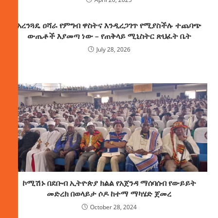
አረንጓዴ ዐሻራ የምግብ ዋስትና እንዲረጋገጥ የሚያስችሉ ተጨባጭ
ውጤቶች እያመጣ ነው – የጠቅላይ ሚኒስትር ጽህፈት ቤት
July 28, 2026
ኮሚሽኑ በደቡብ ኢትዮጵያ ክልል የአጀንዳ ማሰባሰብ የውይይት
መድረክ በወላይታ ሶዶ ከተማ ማካሄድ ጀመረ
October 28, 2024