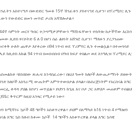
ሽንፈትን አስተናግዶ በውድድር ዓመቱ 15ኛ ሽንፈቱን ያስተናገደ ሲሆን፣ በፕሪሚየር ሊጉ
ለፈውን የውድድር ዘመን መጥፎ ታሪክ አሻሽሎታል።
 በ44ኛ ሳምንት መርሃ ግብር ተጋጣሚዎቻቸውን ማሸነፋቸውን ተከትሎ ከታችኛው እርከ
ው ሊድስ ዩናይትድ 6 ለ 0 በሆነ ሰፊ ልዩነት አሸንፎ ሲሆን፣ ማለፉን ያረጋገጠው
ናቀቅ ሁለት ጨዋታ እየቀረው በ94 ነጥብ ወደ ፕሪምየር ሊጉ ተመልሷል። በተመሳሳይ
ንሌይ ከሊድስ እኩል 94 ነጥብ በመሰብሰብ በግብ ክፍያ ተበልጦ ወደ እንግሊዝ ፕሪሚየር ሊ
ግ አስመልክቶ ባስነበበው ጽሑፍ እንዳሰፈረው፣ በዚህ ዓመት ክለቦች ለውጤታማነት ይዘው
ዳንድ ክለቦች አስገራሚ ውጤትም አምጥተውበታል ይላል፡፡ በአስረጅነትም የአርሰናል እግር
 የመርፌ ቀዳዳ ያህል እየሆነ መጥቷል። ይህንን ከጊዜ እና ቦታ ጋር አዋህዶ መጠቀም የብልህ
 ጆቬር ቅጥርም ከዚህ አንጻር የሚታይ ነው፡፡
ዘን ከሚሻገሩ ኳሶች 48 ግቦችን አስቆጥረዋል። ይህም በአማካይ ከ16 ነጥብ 4 የማዕዘን
ል እግር ኳስ ክለብ ከቆሙ ኳሶች 14 ግቦችን አስቆጥረዋል ይላል እግር ኳሳዊ