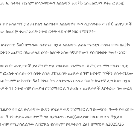
ኤ.አ. ከቀናት በኋላም ሆላንዳዊውን አሰልጣኝ ሩድ ቫን ኒስቴልሮይን ይቅጠር እንጂ
ላ ዋና አሰልጣኝ ጋሪ ኦኔይልን አሰናበተ። አሰልጣኛቸውን ሲያሰናብቱም በ16 ጨዋታዎች
 ከወራጅ ቀጠና አራት ነጥብ ርቀት ላይ ብቻ ነበር የሚገኙት፡፡
ሆትስፐር 5ለ0 በሜዳው ከተሸነፈ በኋላ አሰልጣኙ ራስል ማርቲን ተሰናብተው በኢቫን
ተንን ጨምሮ በአጠቃላይ ሰባት ክለቦች አሰልጣኞቻቸውን ያሰናበቱበት ዓመት ነበር፡፡
ቸው ሰባት ጨዋታዎች ያለምንም ድል የዘለቀው የአምናው ሻምፒዮን ማንቸስተር ሲቲ
ም ፎረስት ብራይተንን ሰባት ለባዶ ያሸነፈበት ጨዋታ ደግሞ ከፍተኛ ግቦችን ያስተናገደው
ንሃም ሆትስፐር 3ለ1 ሽንፈትን አስተናግዶ በአንድ ዓመት ከፍተኛ ሊግ ከቆየ በኋላ
ታዎች 11 ነጥብ ብቻ በመያዝ በፕሪሚየር ሊግ ታሪክ 7 ጨዋታዎች እየቀረው በመውረድ
ቪዚዮን የወረደ ሁለተኛው ቡድን ሆኗል። ወደ ፕሪሚየር ሊግ በመጣበት ዓመት የወረደው
ጋቸው 9 ተከታታይ ጨዋታዎች ጎል ሳያስቆጥር የመጀመሪያው ክለብ መሆን ችሏል።
ብቻ የሚያስፈልገው ሊቨርፑል ዌስትሃም ዩናይትድን 2ለ1 በማሸነፍ ለ2025/26