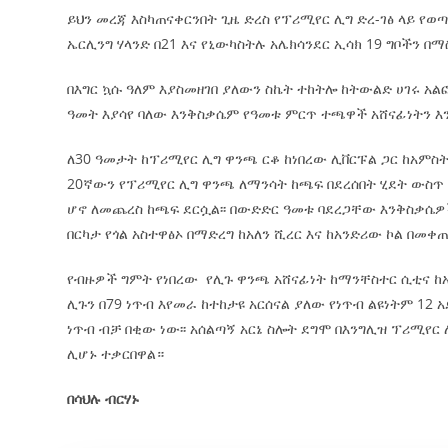
ይህን መረጃ እስካጠናቀርንበት ጊዜ ድረስ የፕሪሚየር ሊግ ድረ-ገፅ ላይ 
ኤርሊንግ ሃላንድ በ21 እና የኒውካስትሉ አሌክሳንደር ኢሳክ 19 ግቦችን በ
በእግር ኳሱ ዓለም እያስመዘገበ ያለውን ስኬት ተከትሎ ከትውልድ ሀገሩ አል
ዓመት እያሳየ ባለው እንቅስቃሴም የዓመቱ ምርጥ ተጫዋች አሸናፊነ
ለ30 ዓመታት ከፕሪሚየር ሊግ ዋንጫ ርቆ ከነበረው ሊቨርፑል ጋር ከአምስት
20ኛውን የፕሪሚየር ሊግ ዋንጫ ለማንሳት ከጫፍ በደረሰበት ሂደት ውስጥ ት
ሆኖ ለመጨረስ ከጫፍ ደርሷል፡፡ በውድድር ዓመቱ ባደረጋቸው እንቅስቃሴዎች
በርካታ የጎል አስተዋፅኦ በማድረግ ከአለን ሺረር እና ከአንድሪው ኮል በመ
የብዙዎች ግምት የነበረው የሊጉ ዋንጫ አሸናፊነት ከማንቸስተር ሲቲና ከአ
ሊጉን በ79 ነጥብ እየመራ ከተከታዩ አርሰናል ያለው የነጥብ ልዩነትም 12 
ነጥብ ብቻ በቂው ነው፡፡ አሰልጣኝ አርኔ ስሎት ደግሞ በእንግሊዝ ፕሪሚየ
ሊሆኑ ተቃርበዋል።
በሳህሉ ብርሃኑ