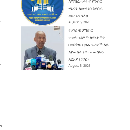
ለማበረታታትና የግብር
ጫናን ለመቀነስ እየሰራ
መሆኑን ገለፀ
ት
August 5, 2026
የሀገራዊ ምክክር
ተመካካሪዎች ልዩነቶችን
በመሻገር በጋራ ጉዳዮች ላይ
እየመከሩ ነው – መስፍን
አርአያ (ፕ/ር)
ኤ
August 5, 2026
ጥ
ን
ን