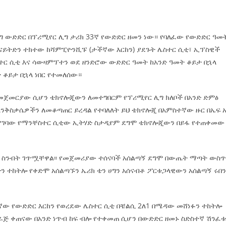
ግ ውድድር በፕሪሚየር ሊግ ታሪክ 33ኛ የውድድር ዘመን ነው። የባለፈው የውድድር ዓመ
ዩናይትድን ተክተው ከሻምፒዮንሺፑ (ታችኛው እርከን) ያደጉት ሌስተር ሲቲ፣ ኢፕስዊች
ተር ሲቲ እና ሳውዛምፕተን ወደ ዘንድሮው ውድድር ዓመት ከአንድ ዓመት ቆይታ በኋላ
 ቆይታ በኋላ ነበር የተመለሰው።
መጀመርያው ሲሆን ቴክኖሎጂውን ለመተግበርም የፕሪሚየር ሊግ ክለቦች በአንድ ድምፅ
 እንቅስቃሴዎችን ለመቆጣጠር ይረዳል የተባለለት ይህ ቴክኖሎጂ በአምስተኛው ዙር በኤፍ 
ራ የገባው የማንቸስተር ሲቲው ኢትሃድ ስታዲየም ደግሞ ቴክኖሎጂውን በይፋ የተጠቀመው
 ስንብት ገጥሟቸዋል፡፡ የመጀመሪያው ተሰናባች አሰልጣኝ ደግሞ በውጤት ማጣት ውስ
ን ተከትሎ የቀድሞ አሰልጣኙን ኤሪክ ቴን ሀግን አሰናብቶ ፖርቱጋላዊውን አሰልጣኝ ሩበ
ው የውድድር እርከን የወረደው ሌስተር ሲቲ በቼልሲ 2ለ1 በሜዳው መሸነፉን ተከትሎ
ከወራጅ ቀጠናው በአንድ ነጥብ ከፍ ብሎ የተቀመጠ ሲሆን በውድድር ዘመኑ ስድስተኛ ሽንፈቱ