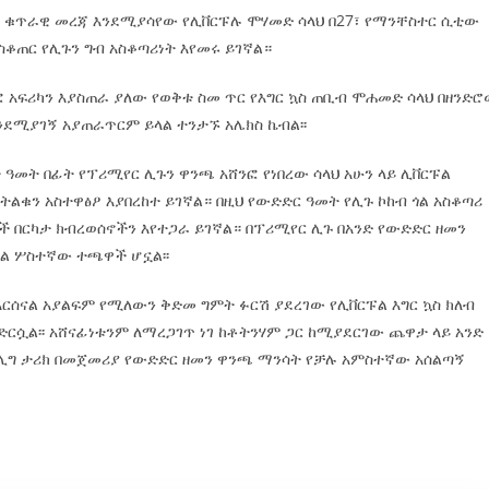
የወጣ ቁጥራዊ መረጃ እንደሚያሳየው የሊቨርፑሉ ሞሃመድ ሳላህ በ27፣ የማንቸስተር ሲቲው
ማስቆጠር የሊጉን ግብ አስቆጣሪነት እየመሩ ይገኛል።
ፎ አፍሪካን እያስጠራ ያለው የወቅቱ ስመ ጥር የእግር ኳስ ጠቢብ ሞሐመድ ሳላህ በዘንድ
ትን እንደሚያገኝ አያጠራጥርም ይላል ተንታኙ አሌክስ ኬብል፡፡
 ዓመት በፊት የፕሪሚየር ሊጉን ዋንጫ አሸንፎ የነበረው ሳላህ አሁን ላይ ሊቨርፑል
ልቁን አስተዋፅዖ እያበረከተ ይገኛል። በዚህ የውድድር ዓመት የሊጉ ኮከብ ጎል አስቆጣሪ
 በርካታ ክብረወሰኖችን እየተጋራ ይገኛል። በፕሪሚየር ሊጉ በአንድ የውድድር ዘመን
ቀጠል ሦስተኛው ተጫዋች ሆኗል፡፡
ርሰናል አያልፍም የሚለውን ቅድመ ግምት ፉርሽ ያደረገው የሊቨርፑል እግር ኳስ ክለብ
አድርሷል፡፡ አሸናፊነቱንም ለማረጋገጥ ነገ ከቶትንሃም ጋር ከሚያደርገው ጨዋታ ላይ አንድ
ር ሊግ ታሪክ በመጀመሪያ የውድድር ዘመን ዋንጫ ማንሳት የቻሉ አምስተኛው አሰልጣኝ