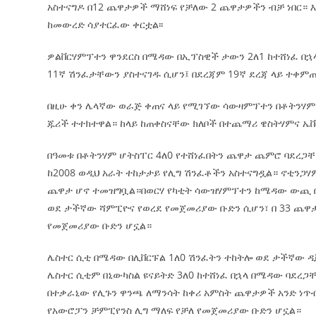
አስተናግዶ በ12 ጨዋታዎች ማሸነፍ የቻለው 2 ጨዋታዎችን ብቻ ነበር። እ.
ከመውረድ ሳያተርፈው ቀርቷል፡፡
ዎልቨርሃምፕተን ዋንደርስ በሜዳው በኢፕስዊች ታውን 2ለ1 ከተሸነፈ በኋ
11ኛ ሽንፈታቸውን ያስተናገዱ ሲሆን፤ በደረጃም 19ኛ ደረጃ ላይ ተቀምጠው
በዚሁ ቀን ሌላኛው ወራጅ ቀጠና ላይ የሚገኘው ሳውዛምፕተን በቶትንሃም 
ጁሪች ተተክተዋል። ከላይ ከጠቀስናቸው ክለቦች በተጨማሪ ዌስትሃምና ኤቨር
በዓመቱ በቶትንሃም ሆትስፐር 4ለ0 የተሸነፈበትን ጨዋታ ጨምሮ ባደረጋ
ከ2008 ወዲህ አራት ተከታታይ የሊግ ሽንፈቶችን አስተናግዷል። ኖቲንጋሃ
ጨዋታ ሆኖ ተመዝግቧል።በወርሃ የካቲት ሳውዝሃምፕተን ከሜዳው ውጪ በቶት
ወደ ታችኛው ሻምፒዮና የወረደ የመጀመሪያው ቡድን ሲሆን፣ በ 33 ጨዋ
የመጀመሪያው ቡድን ሆኗል።
ሌስተር ሲቲ በሜዳው በሊቨርፑል 1ለ0 ሽንፈትን ተከትሎ ወደ ታችኛው ዲ
ሌስተር ሲቲም በኒውካስል ዩናይትድ 3ለ0 ከተሸነፈ በኋላ በሜዳው ባደረ
በተቃራኒው የሊጉን ዋንጫ ለማንሳት ከቀሪ አምስት ጨዋታዎች አንድ ነጥብ 
የአውሮፓን ቻምፒየንስ ሊግ ማለፍ የቻለ የመጀመሪያው ቡድን ሆኗል።