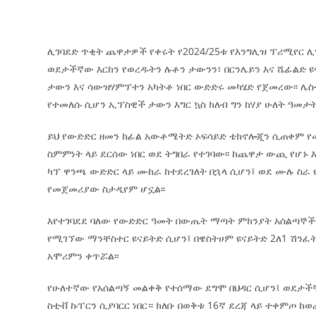
ሊገባደድ ጥቂት ጨዋታዎች የቀሩት የ2024/25ቱ የእንግሊዝ ፕሪሚየር ሊ
ወደታችኛው እርከን የወረዱትን ሉቶን ታውንን፣ በርንሌይን እና ሼፊልድ 
ታውን እና ሳውዝሃምፕተን አካትቶ ነበር ውድድሩ መካሄድ የጀመረው፡፡ ሌስ
የተመለሱ ሲሆን ኢፕስዊች ታውን እግር ኳስ ክለብ ግን ከሃያ ሁለት ዓመታት
ይህ የውድድር ዘመን ከፊል አውቶሜትድ ኦፍሳይድ ቴክኖሎጂን ሲጠቀም የ
ስምምነት ላይ ደርሰው ነበር ወደ ትግበራ የተገባው፡፡ ከጨዋታ ውጪ የሆኑ
ካፕ ዋንጫ ውድድር ላይ ሙከራ ከተደረገለት በኋላ ሲሆን፤ ወደ ሙሉ ስ
የመጀመሪያው ስታዲየም ሆኗል፡፡
እየተገባደደ ባለው የውድድር ዓመት በውጤት ማጣት ምክንያት አሰልጣኞች
የሚገኘው ማንቸስተር ዩናይትድ ሲሆን፤ በዌስትሀም ዩናይትድ 2ለ1 ሽንፈት
አሞሪምን ቀጥሯል፡፡
የሁለተኛው የአሰልጣኝ መልቀቅ የተሰማው ደግሞ በህዳር ሲሆን፤ ወደታችኛ
ስቲቭ ኩፐርን ሲያባርር ነበር። ክለቡ በወቅቱ 16ኛ ደረጃ ላይ ተቀምጦ 