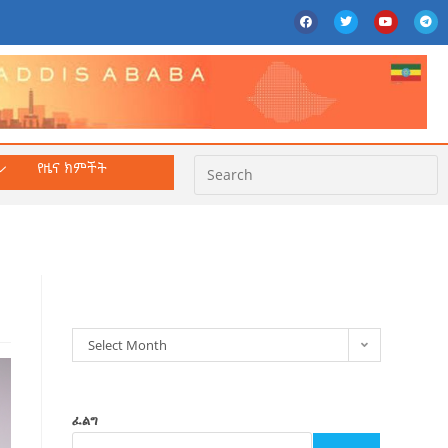
የዜና ክምችት
ክምችት
Select Month
ፈልግ