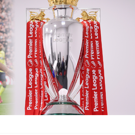
አዲስ ሚዲያ ኔትዎርክ በይዘት ስራዎቹ የሀ
ተቃውሞ የበዛበት የፊፋ አዲሱ እቅድ
ትርክትን በማረም እና የወል ትርክትን በመ
ና
የቤኒን የዲጂታል ትራንስፎርሜሽን እና ኢኖቬሽን
ሃላፊነቱን እየተወጣ ይገኛል
July 30, 2026
ርፍ
ሚኒስትር ማሁና አክፕሎጋን የኢፌዴሪ መሶብ
አገልግሎትን ጎበኙ
AmnAdmin
October 17, 2025
August 5, 2026