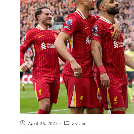
የኢትዮጵያ ኢኮኖሚ ከቡና ባሻገር
August 5, 2026
2ኛው የአዲስ ሚዲያ ኔትዎርክ አመራሮች እ
ሠራተኞች ስፖርት ፌስቲቫል በቴሌቪዥን ዘ
አሸናፊነት ተጠናቀቀ
August 1, 2026
April 26, 2025
እግር ኳስ