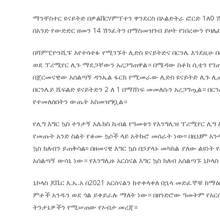
ማንቸስተር ዩናይትድ በዎልቨርሃምፕተን ዋንደርስ በኦልድትራ ፎርድ 1ለ0 
በአንድ የውድድር ዘመን 14 ሽንፈትን በማስመዝገብ ይዞት የነበረውን የባ
በሻምፒዮንሺፑ እየተሳተፉ የሚገኙት ሊድስ ዩናይትድና በርንሌ እንደዚሁ
ወደ ፕሪሚየር ሊጉ ማደጋቸውን አረጋግጠዋል። በሜዳው ስቶክ ሲቲን የገጠመ
በጀርመናዊው አሰልጣኝ ዳንኤል ፋርክ የሚመራው ሊድስ ዩናይትድ ሊጉ ሊጠ
በርንሌይ ሼፍልድ ዩናይትድን 2 ለ 1 በማሸነፍ መመለሱን አረጋግጧል። በር
የተመለሰበትን ውጤት አስመዝግቧል።
የሊግ እግር ኳስ ተንታኝ አሌክስ ኬብል የዓመቱን የእንግሊዝ ፕሪሚየር ሊ
የመጡት አንድ ስልት የቆሙ ኳሶች ላይ አትኩሮ መሰራት ነው፡፡ በዚህም አን
ኳስ ክለብን ይጠቅሳል፡፡ በዘመናዊ እግር ኳስ በኃያላኑ መካከል ያለው ልዩነት
አሰልጣኝ ውሳኔ ነው። የእንግሊዙ አርሰናል እግር ኳስ ክለብ አሰልጣኙ ኒኮላስ
ኒኮላስ ጆቬር እ.ኤ.አ በ2021 አርሰናልን ከተቀላቀለ በኋላ መድፈኞቹ ከማዕ
ምቶች አንዱን ወደ ጎል ይቀይራሉ ማለት ነው። በዘንድሮው ዓመትም የአርሰና
ትንታኔዎችን የሚሠጠው የኦብታ መረጃ።