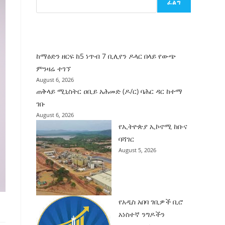
ፈልግ
ሰት
ገንባት
ዜና
ከማዕድን ዘርፍ ከ5 ነጥብ 7 ቢሊየን ዶላር በላይ የውጭ
ምንዛሬ ተገኘ
August 6, 2026
ጠቅላይ ሚኒስትር ዐቢይ አሕመድ (ዶ/ር) ባሕር ዳር ከተማ
ገቡ
August 6, 2026
የኢትዮጵያ ኢኮኖሚ ከቡና
ባሻገር
August 5, 2026
የአዲስ አበባ ገቢዎች ቢሮ
አነስተኛ ንግዶችን