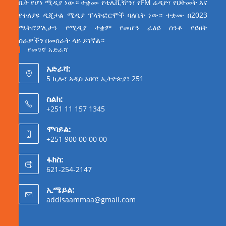
ቤት የሆነ ሚዲያ ነው። ተቋሙ የቴሌቪዥን፣ የFM ሬዲዮ፣ የህትመት እና
የተለያዩ ዲጂታል ሚዲያ ፕላትፎርሞች ባለቤት ነው። ተቋሙ በ2023
ሜትሮፖሊታን የሚዲያ ተቋም የመሆን ራዕይ ሰንቆ የይዘት
ስራዎችን በመስራት ላይ ይገኛል።
የመገኛ አድራሻ
አድራሻ:
5 ኪሎ፣ አዲስ አበባ፣ ኢትዮጵያ፣ 251
ስልክ:
+251 11 157 1345
ሞባይል:
+251 900 00 00 00
ፋክስ:
621-254-2147
ኢሜይል:
addisaammaa@gmail.com