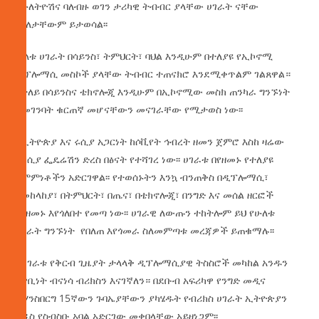
የሁለትዮሽና ባለብዙ ወገን ታሪካዊ ትብብር ያላቸው ሀገራት ናቸው
ማለታቸውም ይታወሳል፡፡
ሁለቱ ሀገራት በሳይንስ፣ ትምህርት፣ ባህል እንዲሁም በተለያዩ የኢኮኖሚ
ዲፕሎማሲ መስኮች ያላቸው ትብብር ተጠናክሮ እንደሚቀጥልም ገልጸዋል።
በተለይ በሳይንስና ቴክኖሎጂ እንዲሁም በኢኮኖሚው መስክ ጠንካራ ግንኙነት
ለመገንባት ቁርጠኛ መሆናቸውን መናገራቸው የሚታወስ ነው፡፡
የኢትዮጵያ እና ሩሲያ አጋርነት ከሶቪየት ኅብረት ዘመን ጀምሮ እስከ ዛሬው
የሩሲያ ፌዴሬሽን ድረስ በፅናት የተሻገረ ነው፡፡ ሀገራቱ በየዘመኑ የተለያዩ
ስምምነቶችን አድርገዋል፡፡ የተወሰኑትን እንኳ ብንጠቅስ በዲፕሎማሲ፣
በመከላከያ፣ በትምህርት፣ በጤና፣ በቴክኖሎጂ፣ በንግድ እና መሰል ዘርፎች
በየዘመኑ እየጎለበተ የመጣ ነው፡፡ ሀገራዊ ለውጡን ተከትሎም ይህ የሁለቱ
ሀገራት ግንኙነት የበለጠ እየጎመራ ስለመምጣቱ መረጃዎች ይጠቁማሉ፡፡
ከሀገራቱ የቅርብ ጊዜያት ታላላቅ ዲፕሎማሲያዊ ትስስሮች መካከል አንዱን
በዋቢነት ብናነሳ ብሪክስን እናገኛለን። በደቡብ አፍሪካዋ የንግድ መዲና
ጆሃንስበርግ 15ኛውን ጉባኤያቸውን ያካሄዱት የብሪክስ ሀገራት ኢትዮጵያን
አዲስ የስብስቡ አባል አድርገው መቀበላቸው አይዘነጋም፡፡