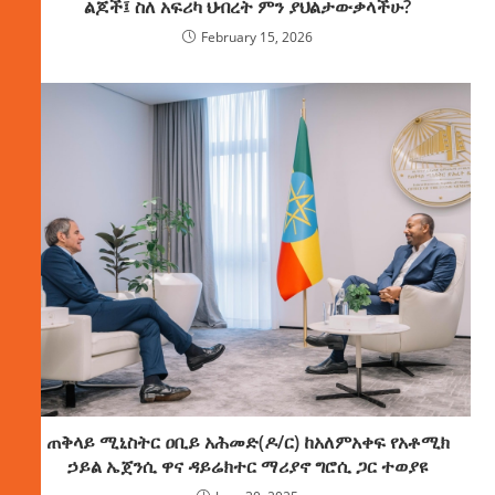
ልጆች፤ ስለ አፍሪካ ህብረት ምን ያህልታውቃላችሁ?
February 15, 2026
ጠቅላይ ሚኒስትር ዐቢይ አሕመድ(ዶ/ር) ከአለምአቀፍ የአቶሚክ
ኃይል ኤጀንሲ ዋና ዳይሬክተር ማሪያኖ ግሮሲ ጋር ተወያዩ