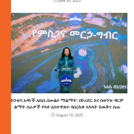
June 30, 2025
ከንቲባ አዳነች አቤቤ በመልሶ ማልማት: በኮሪደር እና በወንዝ ዳርቻ
ልማት ስራዎች የላቀ አስተዋጽኦ ላበረከቱ አካላት እዉቅና ሰጡ
August 10, 2025
ክምችት