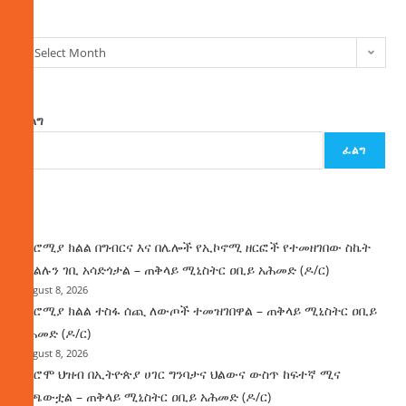
Select Month
ፈልግ
ፈልግ
ዜና
በኦሮሚያ ክልል በግብርና እና በሌሎች የኢኮኖሚ ዘርፎች የተመዘገበው ስኬት
የክልሉን ገቢ አሳድጎታል – ጠቅላይ ሚኒስትር ዐቢይ አሕመድ (ዶ/ር)
August 8, 2026
በኦሮሚያ ክልል ተስፋ ሰጪ ለውጦች ተመዝገበዋል – ጠቅላይ ሚኒስትር ዐቢይ
አሕመድ (ዶ/ር)
August 8, 2026
የኦሮሞ ህዝብ በኢትዮጵያ ሀገር ግንባታና ህልውና ውስጥ ከፍተኛ ሚና
ተጫውቷል – ጠቅላይ ሚኒስትር ዐቢይ አሕመድ (ዶ/ር)