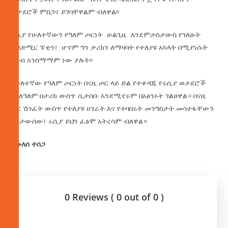
ወታደሮች ምስጋና ይገባቸዋልም ብለዋል፡፡
ሩሲያ የሁለተኛውን የዓለም ጦርነት ሁልጊዜ እንደምታስታውስ የገለፁት
ቭላድሚር ፑቲን፣ ሆኖም ግን ታሪክን ለማዛባት የተለያዩ አካላት በሚያነሱት
ሀሳብ አንስማማም ነው ያሉት፡፡
በሁለተኛው የዓለም ጦርነት በናዚ ጦር ላይ ድል የተቀዳጁ የሩሲያ ወታደሮች
ለዘለዓለም በታሪክ ውስጥ ሲታሰቡ እንደሚኖሩም በአፅንኦት ገልፀዋል። በናዚ
ጦር ሽንፈት ውስጥ የተለያዩ ሀገራት እና የተባበሩት መንግስታት መሳተፋቸውን
አስታውሰው፣ ሩሲያ ይህን ፈፅሞ አትረሳም ብለዋል።
በመለሰ ተሰጋ
0 Reviews ( 0 out of 0 )