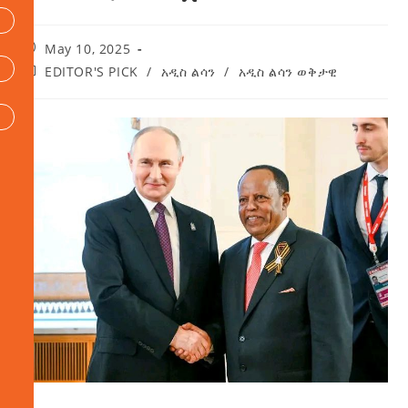
May 10, 2025
EDITOR'S PICK
/
አዲስ ልሳን
/
አዲስ ልሳን ወቅታዊ