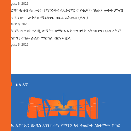
August 8, 2026
የኦሮሞ ሕዝብ የዘመናት የማንነትና የኢኮኖሚ ጥያቄዎች በአሁኑ ወቅት ምላሽ
እያገኙ ነው – ጠቅላይ ሚኒስትር ዐቢይ አሕመድ (ዶ/ር)
August 8, 2026
የምርምርና የቴክኖሎጂ ልማትን በማስፋፋት የግብዓት አቅርቦትን በራስ አቅም
ማሳደግ ይገባል- ፊልድ ማርሻል ብርሃኑ ጁላ
August 8, 2026
ስለ እኛ
ኤ ኤም ኤን በአዲስ አበባ ከተማ የማገኝ እና ተጠሪነቱ ለከተማው ምክር