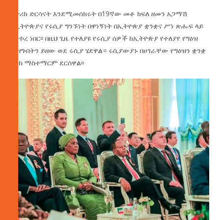
የታሪክ ድርሳናት እንደሚመሰክሩት በ19ኛው መቶ ክፍለ ዘመን አጋማሽ
የኢትዮጵያና የሩሲያ ግንኙነት በዋነኝነት በኢትዮጵያ ቋንቋና ሥነ ጽሑፍ ላይ
ያተኮረ ነበር፡፡ በዚህ ጊዜ የተለያዩ የሩሲያ ሰዎች ከኢትዮጵያ የተለያየ የግዕዝ
መዛግብትን ይዘው ወደ ሩሲያ ሄደዋል። ሩሲያውያኑ በሀገራቸው የግዕዝን ቋንቋ
እስከ ማስተማርም ደርሰዋል፡፡