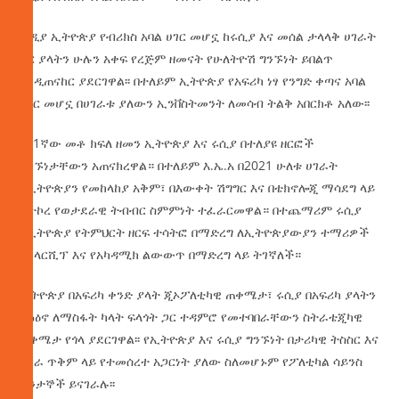
ታዲያ ኢትዮጵያ የብሪክስ አባል ሀገር መሆኗ ከሩሲያ እና መሰል ታላላቅ ሀገራት
ጋር ያላትን ሁሉን አቀፍ የረጅም ዘመናት የሁለትዮሽ ግንኙነት ይበልጥ
እንዲጠናከር ያደርገዋል፡፡ በተለይም ኢትዮጵያ የአፍሪካ ነፃ የንግድ ቀጣና አባል
ሀገር መሆኗ በሀገራቱ ያለውን ኢንቨስትመንት ለመሳብ ትልቅ አበርክቶ አለው፡፡
በ21ኛው መቶ ክፍለ ዘመን ኢትዮጵያ እና ሩሲያ በተለያዩ ዘርፎች
ግንኙነታቸውን አጠናክረዋል። በተለይም እ.ኤ.አ በ2021 ሁለቱ ሀገራት
የኢትዮጵያን የመከላከያ አቅም፣ በእውቀት ሽግግር እና በቴክኖሎጂ ማሳደግ ላይ
ያተኮረ የወታደራዊ ትብብር ስምምነት ተፈራርመዋል። በተጨማሪም ሩሲያ
በኢትዮጵያ የትምህርት ዘርፍ ተሳትፎ በማድረግ ለኢትዮጵያውያን ተማሪዎች
ስኮላርሺፕ እና የአካዳሚክ ልውውጥ በማድረግ ላይ ትገኛለች።
ኢትዮጵያ በአፍሪካ ቀንድ ያላት ጂኦፖለቲካዊ ጠቀሜታ፣ ሩሲያ በአፍሪካ ያላትን
ተፅዕኖ ለማስፋት ካላት ፍላጎት ጋር ተዳምሮ የመተባበራቸውን ስትራቴጂካዊ
ጠቀሜታ የጎላ ያደርገዋል፡፡ የኢትዮጵያ እና ሩሲያ ግንኙነት በታሪካዊ ትስስር እና
በጋራ ጥቅም ላይ የተመሰረተ አጋርነት ያለው ስለመሆኑም የፖለቲካል ሳይንስ
ተንታኞች ይናገራሉ፡፡