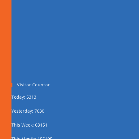
Visitor Countor
Today: 5313
Yesterday: 7630
This Week: 63151
This Month: 155405