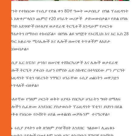
ትናንት የተከበረው የሩሲያ የድል ቀን 80ኛ ዓመት መታሰቢያ በዓል ፕሬዚዳንት
ታዬ አጽቀሥላሴን ጨምሮ የ20 ሀገራት መሪዎች ታድመውበታል። የድል በዓሉ
በሞስኮ አደባባዮች በተለያዩ ወታደራዊ ትርዒቶች እንዲሁም የጦርነቱ
ሰማዕታትን በማሰብ ተከብሯል፡፡ በበዓሉ ልዩ ዝግጅት የኦርሺኒክ እና አር ኤስ 28
አህጉር አቋራጭ ሚሳኤሎች እና ሌሎች ዘመናዊ ትጥቆችም ለእይታ
ቀርበውበታል፡፡
የሩሲያ ኤር ስፔስ፣ ታንክ፣ ዘመናዊ ተሸከርካሪዎች እና ሌሎች ወታደራዊ
ክፍሎች ትርዒት ያቀረቡ ሲሆን በሞስኮ ሬድ ስኩዌር በተካሄደው ሥነ ሥርዓት
ፕሬዚዳንት ፑቲን ባደረጉት ንግግር፣ ሀገራቸው ሩሲያ ጠልነትን መዋጋቷን
ትቀጥላለች ብለዋል፡፡
በሁለተኛው የዓለም ጦርነት ወቅት ሀያላኑ የበርካታ ሀገራትን ግዛት በማለፍ
በደሎችን ሲፈጽሙ እንደነበር ያስታወሱት ፕሬዚዳንት ፑቲን፣ ይህንን በደል
በወቅቱ የነበረው የሶቭየት ሀይል መቀልበስ መቻሉንም ተናግረዋል፡፡
ድሉ ሩሲያ ያላትን ሀቅ ለዓለም ያሳየችበት እንደበር ገልፀው፤ ሊጨቁኑ
የመጡትን ኃይሎች በመፋለም አባት ሀገር ላስረከቡን ጀግኖቹ የሶቭየት