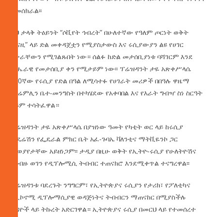
ይመሰክራል፡፡
ይህ ታላቅ ትዕይንት “ሶቪየት ኅብረት” በሁለተኛው የዓለም ጦርነት ወቅት
“በናዚ” ላይ ድል መቀዳጀቷን የሚያስታውስ እና ሩሲያውያን ልዩ የሀገር
ፍቅራቸውን የሚገልጹበት ነው። ሰልፉ ከድል መታሰቢያነቱ ባሻገርም እንደ
ብሔራዊ የመታሰቢያ ቀን የሚታይም ነው፡፡ ፕሬዝዳንት ታዬ አጽቀሥላሴ
በ80ኛው የሩሲያ የድል በዓል ለሚሳተፉ የሀገራት መሪዎች በበዓሉ ዋዜማ
በክሬምሊን ቤተ-መንግስት በተካሄደው የአቀባበል እና የእራት ግብዣ ስነ ስርዓት
ላይም ተሳትፈዋል።
ፕሬዝዳንት ታዬ አጽቀሥላሴ በያዝነው ዓመት የካቲት ወር ላይ ከሩሲያ
ፌዴሬሽን የፌዴራል ምክር ቤት አፈ-ጉባኤ ቫለንቲና ማትቪዬንኮ ጋር
መወያየታቸው አይዘነጋም፡፡ ታዲያ በዚሁ ወቅት የኢትዮ-ሩሲያ የሁለትዮሽና
ባለብዙ ወገን የዲፕሎሚሲ ትብብር ተጠናክሮ እንደሚቀጥል ተናግረዋል፡፡
ፕሬዝዳንቱ ባደረጉት ንግግርም፣ የኢትዮጵያና ሩሲያን የታሪክ፣ የፖለቲካና
የኢኮኖሚ ዲፕሎማሲያዊ ወዳጅነትና ትብብርን ማጠናከር በሚያስችሉ
ጉዳዮች ላይ ትኩረት አድርገዋል። ኢትዮጵያና ሩሲያ በመርህ ላይ የተመሰረተ