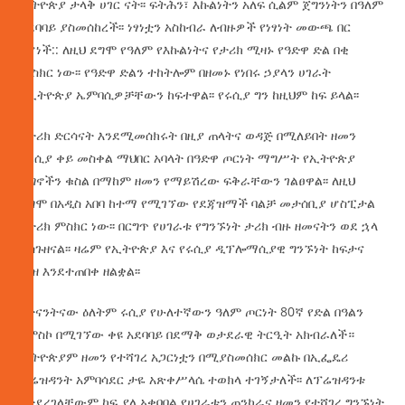
ኢትዮጵያ ታላቅ ሀገር ናት፡፡ ፍትሕን፣ እኩልነትን አለፍ ሲልም ጀግንነትን በዓለም
አደባባይ ያስመሰከረች፡፡ ነፃነቷን አስከብራ ለብዙዎች የነፃነት መውጫ በር
የሆነች:: ለዚህ ደግሞ የዓለም የእኩልነትና የታሪክ ሚዛኑ የዓድዋ ድል በቂ
ምስክር ነው፡፡ የዓድዋ ድልን ተከትሎም በዘመኑ የነበሩ ኃያላን ሀገራት
በኢትዮጵያ ኤምባሲዎቻቸውን ከፍተዋል፡፡ የሩሲያ ግን ከዚህም ከፍ ይላል፡፡
የታሪክ ድርሳናት እንደሚመሰክሩት በዚያ ጠላትና ወዳጅ በሚለይበት ዘመን
የሩሲያ ቀይ መስቀል ማህበር አባላት በዓድዋ ጦርነት ማግሥት የኢትዮጵያ
ጀግኖችን ቁስል በማከም ዘመን የማይሽረው ፍቅራቸውን ገልፀዋል፡፡ ለዚህ
ደግሞ በአዲስ አበባ ከተማ የሚገኘው የደጃዝማች ባልቻ መታሰቢያ ሆስፒታል
የታሪክ ምስክር ነው፡፡ በርግጥ የሀገራቱ የግንኙነት ታሪክ ብዙ ዘመናትን ወደ ኋላ
ያስጉዘናል፡፡ ዛሬም የኢትዮጵያ እና የሩሲያ ዲፕሎማሲያዊ ግንኙነት ከፍታና
ወዝ እንደተጠበቀ ዘልቋል፡፡
በትናንትናው ዕለትም ሩሲያ የሁለተኛውን ዓለም ጦርነት 80ኛ የድል በዓልን
በሞስኮ በሚገኘው ቀዩ አደባባይ በደማቅ ወታደራዊ ትርዒት አክብራለች።
ኢትዮጵያም ዘመን የተሻገረ አጋርነቷን በሚያስመሰክር መልኩ በኢፌዴሪ
ፕሬዝዳንት አምባሳደር ታዬ አጽቀሥላሴ ተወክላ ተገኝታለች፡፡ ለፕሬዝዳንቱ
የተደረገላቸውም ከፍ ያለ አቀባበል የሀገራቱን ጠንካራና ዘመን የተሻገረ ግንኙነት