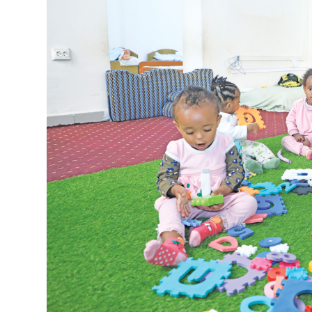
ብልፅግና ፓርቲ የምርጫ ውክልናውን ወደ
ተጨባጭ የልማት ስኬቶች ለመቀየር እየሰራ ነው
2ኛው የአዲስ ሚዲያ ኔትዎርክ አመራሮች እ
ሠራተኞች ስፖርት ፌስቲቫል በቴሌቪዥን ዘ
August 7, 2026
አሸናፊነት ተጠናቀቀ
August 1, 2026