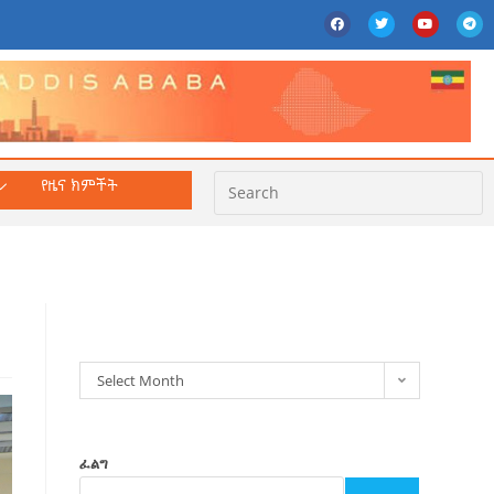
የዜና ክምችት
ክምችት
Select Month
ፈልግ