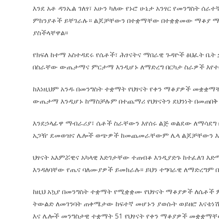
እንደ አቶ ዳንኤል ገለፃ፣ አሁን ካለው የኑሮ ሁኔታ አንፃር የመንግስት 
ምከንያቶች ይቸገራሉ። ልጆቻቸውን በተቋማቸው በተቋቋመው ማቆያ ማ
ያስችላቸዋል፡፡
የክፍለ ከተማ አስተዳደሩ የሴቶች፣ ሕፃናትና ማበራዊ ጉዳዮች ፅህፈት ቤት
በስራቸው ውጤታማና ምርታማ እንዲሆኑ ለማድረግ በርካታ ስራዎች እየተሰ
ከእነዚህም አንዱ በመንግስት ተቋማት የህፃናት የቀን ማቆያዎች መቋቋማ
ውጤታማ እንዲሆኑ ከማስቻሉም በተጨማሪ የህፃናትን ደህንነት በመጠበቅ የነ
እንደኃላፊዋ ማብራሪያ፣ ሴቶች ስራቸውን እየሰሩ ልጅ ወልደው ለማሳደግ በ
አጋዥ ደመወዝና ሌሎች ወጭዎች ከመጨመራቸውም ሌላ ልጆቻቸውን እቤ
ህፃናት አእምሯዊና አካላዊ እድገታቸው ተጠብቆ እንዲያድጉ ከተፈለገ እ
እንዳለባቸው የጤና ባለሙያዎች ይመክራሉ፡፡ ይህን ተግባራዊ ለማድረግም
ከዚህ አኳያ በመንግስት ተቋማት የሚቋቋሙ የህፃናት ማቆያዎች ለሴቶች
ትውልድ ለመገንባት ጠቀሜታው ከፍተኛ መሆኑን ያወሱት ወይዘሮ እናቴነሽ፣
እና ሌሎች መንግስታዊ ተቋማት 51 የህፃናት የቀን ማቆያዎች መቋቋማቸ