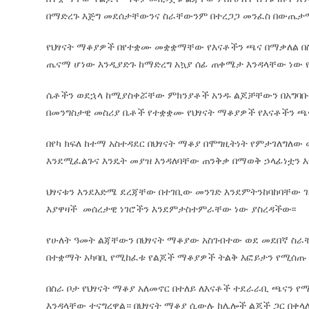
በማድረጉ እጅግ መደሰታቸውንና ስራቸውንም በተረጋጋ መንፈስ በውጤታማነ
የህፃናት ማቆያዎች በየተቋሙ መቋቋማቸው የእናቶችን ጫና በማቃለል በስ
ጤናማ ሆነው እንዲያድጉ ከማድረግ አኳያ ሰፊ ጠቀሜታ እንዳላቸው ነው የ
ሴቶችን ወደኋላ ከሚያስቀሯቸው ምክንያቶች አንዱ ልጆቻቸውን በአግባቡ 
በመንግስታዊ መስሪያ ቤቶች የተቋቋሙ የህፃናት ማቆያዎች የእናቶችን ጫ
በየካ ክፍለ ከተማ አስተዳደር በህፃናት ማቆያ በሞግዚትነት የምታገለግለው
እንደሚፈልጉና እንዴት መያዝ እንዳለባቸው ጠንቅቃ በማወቅ ኃላፊነቷን እ
ህፃናቱን እንደእድሜ ደረጃቸው በተገቢው መንገድ እንደምትንከባከባቸው ገል
እያዋዛች መሰረታዊ ነገሮችን እንደምታስተምራቸው ነው ያስረዳችው፡፡
የሁለት ዓመት ልጃቸውን በህፃናት ማቆያው አስገብተው ወደ መደበኛ ስራቸ
በተቋማት አካባቢ የሚከፈቱ የልጆች ማቆያዎች ትልቅ እፎይታን የሚሰጡ እ
በስራ ቦታ የህፃናት ማቆያ አለመኖር በተለይ ለእናቶች ተደራራቢ ጫናን 
እንዳላቸው ተናግረዋል። በህፃናት ማቆያ ሲውሉ ከሌሎች ልጆች ጋር በቀ