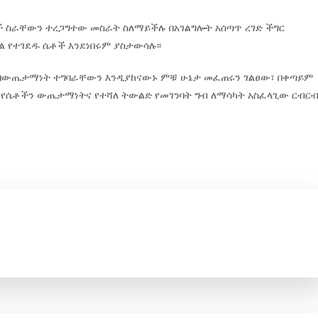
ቶች ስራቸውን ተረጋግተው መስራት ስለማይችሉ በአገልግሎት አሰጣጥ ረገድ ችግር
 የተገደዱ ሴቶች እንደነበሩም ያስታውሳሉ፡፡
ው በውጤታማነት ተግባራቸውን እንዲያከናውኑ ምቹ ሁኔታ መፈጠሩን ገልፀው፣ በቀጣይም
 የሴቶችን ውጤታማነትና የተሻለ ትውልድ የመገንባት ግብ ለማሳካት አስፈላጊው ርብር