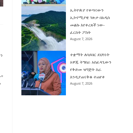
ኢትዮጵያ የቀጣናውን
ኢኮኖሚያዊ ገጽታ በአዲስ
መልኩ እየቀረጸች ነው-
ፈርስት ፖስት
August 7, 2026
ተቋማት ለሳይበር ደህንነት
ውን
አዋጁ ትግበራ አስፈላጊውን
የቅድመ ዝግጅት ስራ
፡፡
እንዲያጠናቅቁ ተጠየቀ
ቱ
August 7, 2026