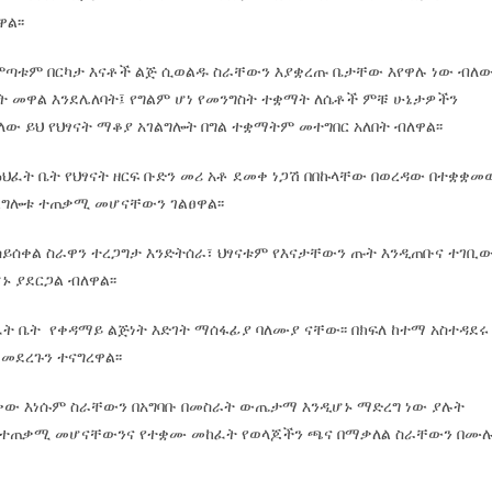
ል፡፡
መምጣቱም በርካታ እናቶች ልጅ ሲወልዱ ስራቸውን እያቋረጡ ቤታቸው እየዋሉ ነው ብለው
ት መዋል እንደሌለባት፤ የግልም ሆነ የመንግስት ተቋማት ለሴቶች ምቹ ሁኔታዎችን
ው ይህ የህፃናት ማቆያ አገልግሎት በግል ተቋማትም መተግበር አለበት ብለዋል፡፡
 ፅህፈት ቤት የህፃናት ዘርፍ ቡድን መሪ አቶ ደመቀ ነጋሽ በበኩላቸው በወረዳው በተቋቋመ
ገልግሎቱ ተጠቃሚ መሆናቸውን ገልፀዋል፡፡
ይሰቀል ስራዋን ተረጋግታ እንድትሰራ፣ ህፃናቱም የእናታቸውን ጡት እንዲጠቡና ተገቢ
 ያደርጋል ብለዋል፡፡
ፈት ቤት የቀዳማይ ልጅነት እድገት ማሰፋፊያ ባለሙያ ናቸው፡፡ በክፍለ ከተማ አስተዳደሩ
ደረጉን ተናግረዋል፡፡
ው እነሱም ስራቸውን በአግባቡ በመስራት ውጤታማ እንዲሆኑ ማድረግ ነው ያሉት
ናት ተጠቃሚ መሆናቸውንና የተቋሙ መከፈት የወላጆችን ጫና በማቃለል ስራቸውን በሙ