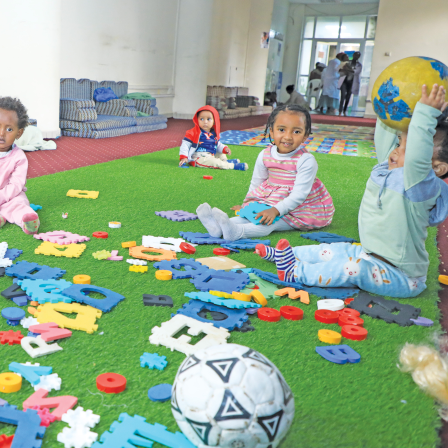
ኢትዮጵያ የቀጣናውን ኢኮኖሚያዊ ገጽታ በአዲስ
አዲስ ሚዲያ ኔትዎርክ በይዘት ስራዎቹ የሀ
መልኩ እየቀረጸች ነው-ፈርስት ፖስት
ተቃውሞ የበዛበት የፊፋ አዲሱ እቅድ
ትርክትን በማረም እና የወል ትርክትን በመ
ና
ሃላፊነቱን እየተወጣ ይገኛል
August 7, 2026
July 30, 2026
ርፍ
AmnAdmin
October 17, 2025