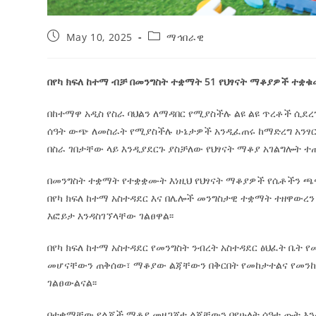
May 10, 2025
ማኅበራዊ
በየካ ክፍለ ከተማ ብቻ በመንግስት ተቋማት 51 የህፃናት ማቆያዎች ተቋ
በከተማዋ አዲስ የስራ ባህልን ለማዳበር የሚያስችሉ ልዩ ልዩ ጥረቶች ሲደ
ሰዓት ውጭ ለመስራት የሚያስችሉ ሁኔታዎች አንዲፈጠሩ ከማድረግ አንፃር
በስራ ገበታቸው ላይ እንዲያደርጉ ያስቻለው የህፃናት ማቆያ አገልግሎት ተ
በመንግስት ተቋማት የተቋቋሙት እነዚህ የህፃናት ማቆያዎች የሴቶችን ጫ
በየካ ክፍለ ከተማ አስተዳደር እና በሌሎች መንግስታዊ ተቋማት ተዘዋውረን
እፎይታ እንዳስገኘላቸው ገልፀዋል፡፡
በየካ ክፍለ ከተማ አስተዳደር የመንግስት ንብረት አስተዳደር ፅህፈት ቤት 
መሆናቸውን ጠቅሰው፣ ማቆያው ልጃቸውን በቅርበት የመከታተልና የመንከባ
ገልፀውልናል፡፡
በተቋማቸው የልጆች ማቆያ መዘጋጀቱ ልጃቸውን በየሁለት ሰዓቱ ጡት እ