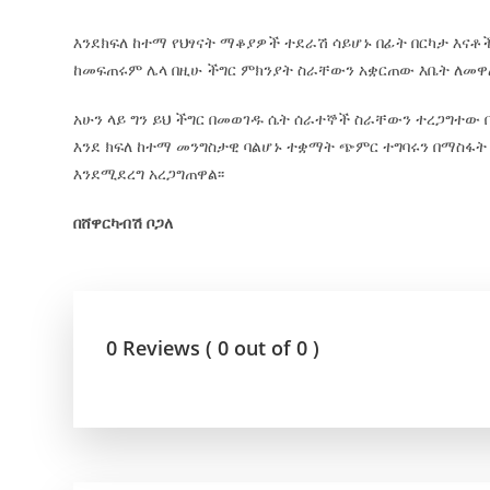
እንደክፍለ ከተማ የህፃናት ማቆያዎች ተደራሽ ሳይሆኑ በፊት በርካታ እና
ከመፍጠሩም ሌላ በዚሁ ችግር ምክንያት ስራቸውን አቋርጠው እቤት ለመዋል
አሁን ላይ ግን ይህ ችግር በመወገዱ ሴት ሰራተኞች ስራቸውን ተረጋግተ
እንደ ክፍለ ከተማ መንግስታዊ ባልሆኑ ተቋማት ጭምር ተግባሩን በማስፋት
እንደሚደረግ አረጋግጠዋል፡፡
በሸዋርካብሽ ቦጋለ
0 Reviews ( 0 out of 0 )