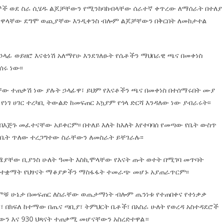
ሰራተኞች ወደ ስራ ሲሄዱ ልጆቻቸውን የሚንከባከብላቸው ሰራተኛ ቀጥረው ለማሰራት በተለያ
ዋላቸው ደግሞ ወጪያቸው እንዲቀንስ ብሎም ልጆቻቸውን በቅርበት ለመከታተል
 ኃላፊ ወይዘሮ እናቴነሽ አለማየሁ እንደገለፁት የሴቶችን ማህበራዊ ጫና በመቀነስ
ሩ ነው፡፡
ቸው ተጠቃሽ ነው ያሉት ኃላፊዋ፣ ይህም የእናቶችን ጫና በመቀነስ በተሰማሩበት ሙያ
ገ ሀገር ተረካቢ ትውልድ ከመፍጠር አኳያም የጎላ ድርሻ እንዳለው ነው ያብራሩት፡፡
እጅጉ መፈተናቸው አይቀርም፡፡ በተለይ እለት ከእለት እየተባባሰ የመጣው የቤት ውስጥ
ት ጥለው ተረጋግተው ስራቸውን ለመስራት ይቸገራሉ፡፡
ድሜያቸው ቢያንስ ሁለት ዓመት እስኪሞላቸው የእናት ጡት ወተት በሚገባ መጥባት
 በተቋማት የህፃናት ማቆያዎችን ማስፋፋት ተመራጭ መሆኑ አያጠራጥርም፡፡
 ምቹ ሁኔታ በመፍጠር ለስራቸው ወጤታማነት ብሎም ጤንነቱ የተጠበቀና የተነቃቃ
 በክፍለ ከተማው በጤና ጣቢያ፣ ትምህርት ቤቶች፣ በአስራ ሁለት የወረዳ አስተዳደሮች
ውን እና 930 ህጻናት ተጠቃሚ መሆናቸውን አስረድተዋል።