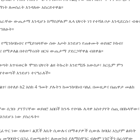
ት ለመስራት እንዳለው አስረድተዋል፡፡
ራቸው ውጤታማ እንዲሆኑ ከማስቻሉም ሌላ ህፃናት ነገ የተሻለ ቦታ እንዲደርሱ፣ ብቁ
ገለፁት፡፡
የሚንከባከብና የሚይዝላቸው ሰው እጦት እንደሆነ የጠቆሙት ወይዘሮ ኮከብ፣
ና በማቃለል በተሰማሩበት ዘርፍ ውጤታማ ያደርጋቸዋል ብለዋል፡፡
 ወጣት እጥፍወርቅ ሞገስ ህፃናት ልዩ ትኩረት እንደሚሹ አውስታ፣ እርሷም ምን
የተወጣች እንደሆነ ተናግራለች፡፡
ፃ፣ በተለይ ከ2 እስከ 4 ዓመት ያሉትን ከመንከባከብ ባለፈ በሙዚቃና በጨዋታ መልክ
ው ሲገቡ ያገኘናቸው ወይዘሮ አበበች ክንዱ የተባሉ ሌላዋ አስተያየት ሰጪ በበኩላቸው፣
ንደሆኑ ነው ያስረዱት፡፡
የሚፈጥር ነው ብለው፣ ልጆች እቤት ሲውሉና በማቆያዎች ሲውሉ ከባህሪ አኳያም ልዩነት
ላሉ መግባባትና በጋራ የመጫወት፣ ለመመገብ ያለማስቸገር ብሎም ነገሮችን በራሳቸው