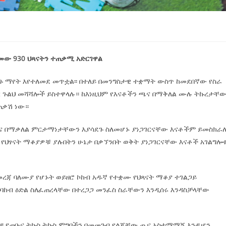
ቁመው 930 ህጻናትን ተጠቃሚ አድርገዋል
ረጉ ማየት እየተለመደ መጥቷል፡፡ በተለይ በመንግስታዊ ተቋማት ውስጥ ከመደበኛው የስራ
 ጉልህ መሻሻሎች ይስተዋላሉ። ከእነዚህም የእናቶችን ጫና በማቅለል ሙሉ ትኩረታቸ
ጠቃሽ ነው።
ና በማቃለል ምርታማነታቸውን እያሳደጉ ስለመሆኑ ያነጋገርናቸው እናቶችም ይመስክራሉ
 የህፃናት ማቆያዎቹ ያሉበትን ሁኔታ በቃኘንበት ወቅት ያነጋገርናቸው እናቶች አገልግሎ
የመረጃ ባለሙያ የሆኑት ወይዘሮ ኮከብ አዱኛ የተቋሙ የህጻናት ማቆያ ተገልጋይ
ከብ ዕድል ስለፈጠረላቸው በተረጋጋ መንፈስ ስራቸውን እንዲሰሩ እንዳስቻላቸው
ንዲያጠቡና ትኩስ ትኩስ ምግቦችን በመመገብ የልጃቸው ጤና አስተማማኝ እንዲሆን