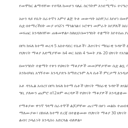
የመሞከር ልማዳቸው የተሻለ ከመሆን ባለፈ ስርዓትም እንደሚማሩ ተናግረዋ
አሁን ላይ የቤት ሰራተኛን አምኖ ልጅ ትቶ መውጣት አስቸጋሪ እየሆነ በ
ሴቷ በተማረችበት ሙያ ሀገሯን ማገልገልና ኑሮዋን መምራት እየቻለች እቤ
መፍጠር እንዳለባቸው ጠቁመዋል፡፡ ስለዚህ በመንግስት ተቋማት እየተሰጠ ያለ
በየካ ክፍለ ከተማ ወረዳ 5 አስተዳደር የሴቶች፣ ሕፃናትና ማበራዊ ጉዳዮች
የህፃናት ማቆያ እድሜያቸው ከ4 ወር እስከ 4 ዓመት ያሉ 20 ህፃናት የአ
በመንግስት ተቋማት የቀን የህጻናት ማቆያዎች መመቻቸታቸው ሴቷ ልቧ ሳ
እንክብካቤ አግኝተው እንዲያድጉ ከማድረጉም ሌላ ሴቶች ምርታማ እንዲሆኑ
አቶ ዳንኤል አብረሃ በየካ ክፍለ ከተማ ሴቶች ህፃናት ማበራዊ ጉዳዮች ጽህ
ግቢ ያለውን ጨምሮ በ12ቱም ወረዳዎች የህፃናት ማቆያዎች እንዲቋቋሙ መ
የማቆያው ዋንኛ ዓላማ ሰራተኞች ልጆቻቸው ጤናማ በሆነ መልኩ ተጠብቀ
ማለሙያው፣ በክፍለ ከተማ ደረጃ በተቋቋመው የህፃናት ማቆያ 30 ህፃ
ልብና ኃላፊነት እንዲሰሩ አድርጓል ብለዋል፡፡