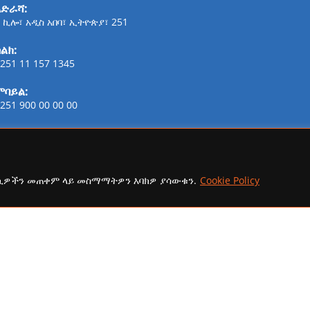
አድራሻ:
 ኪሎ፣ አዲስ አበባ፣ ኢትዮጵያ፣ 251
ልክ:
251 11 157 1345
ሞባይል:
251 900 00 00 00
ፋክስ:
21-254-2147
ኢሜይል:
ኩኪዎችን መጠቀም ላይ መስማማትዎን እባክዎ ያሳውቁን.
Cookie Policy
addisaammaa@gmail.com
copyright Ⓒ 2026 Addis Media Network All Rights Reserved.