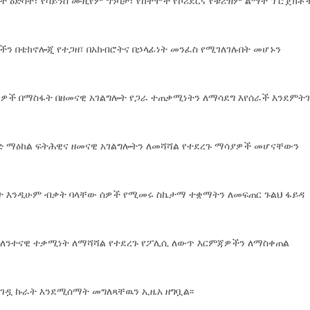
ስት ዕድሳት፣ የሳይንስ ሙዚየም ግንባታ፣ የከተሞች የኮሪደርና የቱሪዝም ልማት ፕሮጀክቶ
ጎችን በቴክኖሎጂ የተጋዘ፣ በአክብሮትና በኃላፊነት መንፈስ የሚገለገሉበት መሆኑን
ዎች በማስፋት በዘመናዊ አገልግሎት የጋራ ተጠቃሚነትን ለማሳደግ እየሰራች እንደምት
ድ ማዕከል ፍትሕዊና ዘመናዊ አገልግሎትን ለመሻሻል የተደረጉ ማሳያዎች መሆናቸውን
ዓት እንዲሁም ብቃት ባላቸው ሰዎች የሚመሩ ስኬታማ ተቋማትን ለመፍጠር ጉልህ ፋይዳ
 ሁለንተናዊ ተቃሚነት ለማሻሻል የተደረጉ የፖሊሲ ለውጥ እርምጃዎችን ለማስቀጠል
ናገዷ ኩራት እንደሚሰማት መግለጻቸዉን ኢዜአ ዘግቧል፡፡