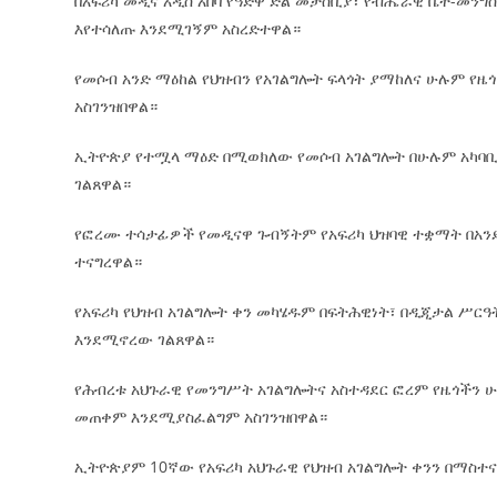
በአፍሪካ መዲና አዲስ አበባ የዓድዋ ድል መታሰቢያ፣ የብሔራዊ ቤተ-መንግ
እየተሳለጡ እንደሚገኝም አስረድተዋል።
የመሶብ አንድ ማዕከል የህዝብን የአገልግሎት ፍላጎት ያማከለና ሁሉም የዜ
አስገንዝበዋል።
ኢትዮጵያ የተሟላ ማዕድ በሚወክለው የመሶብ አገልግሎት በሁሉም አካባቢ
ገልጸዋል።
የፎረሙ ተሳታፊዎች የመዲናዋ ጉብኝትም የአፍሪካ ህዝባዊ ተቋማት በአን
ተናግረዋል።
የአፍሪካ የህዝብ አገልግሎት ቀን መካሄዱም በፍትሕዊነት፣ በዲጂታል ሥር
እንደሚኖረው ገልጸዋል።
የሕብረቱ አህጉራዊ የመንግሥት አገልግሎትና አስተዳደር ፎረም የዜጎችን
መጠቀም እንደሚያስፈልግም አስገንዝበዋል።
ኢትዮጵያም 10ኛው የአፍሪካ አህጉራዊ የህዝብ አገልግሎት ቀንን በማስተ