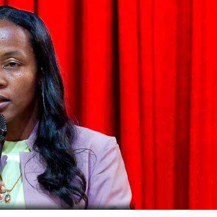
አዲስ ሚዲያ ኔትዎርክ በይዘት ስራዎቹ የሀ
ተቃውሞ የበዛበት የፊፋ አዲሱ እቅድ
ትርክትን በማረም እና የወል ትርክትን በመ
ና
የቤኒን የዲጂታል ትራንስፎርሜሽን እና ኢኖቬሽን
ሃላፊነቱን እየተወጣ ይገኛል
July 30, 2026
ርፍ
ሚኒስትር ማሁና አክፕሎጋን የኢፌዴሪ መሶብ
አገልግሎትን ጎበኙ
AmnAdmin
October 17, 2025
August 5, 2026