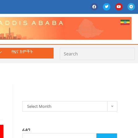
የዜና ክምችት
ክምችት
Select Month
ፈልግ