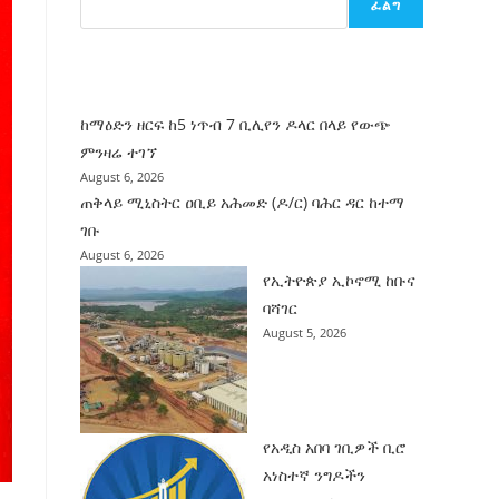
ፈልግ
ሰት
ገንባት
ዜና
ከማዕድን ዘርፍ ከ5 ነጥብ 7 ቢሊየን ዶላር በላይ የውጭ
ምንዛሬ ተገኘ
August 6, 2026
ጠቅላይ ሚኒስትር ዐቢይ አሕመድ (ዶ/ር) ባሕር ዳር ከተማ
ገቡ
August 6, 2026
የኢትዮጵያ ኢኮኖሚ ከቡና
ባሻገር
August 5, 2026
የአዲስ አበባ ገቢዎች ቢሮ
አነስተኛ ንግዶችን