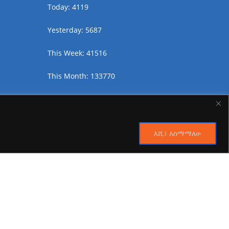
Today: 4119
Yesterday: 5687
This Week: 41516
This Month: 133770
Total Visitors:
2449440
እሺ፤ እስማማለሁ