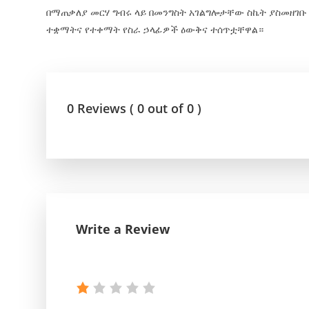
በማጠቃለያ መርሃ ግብሩ ላይ በመንግስት አገልግሎታቸው ስኬት ያስመዘገቡ የ
ተቋማትና የተቀማት የስራ ኃላፊዎች ዕውቅና ተሰጥቷቸዋል።
0 Reviews ( 0 out of 0 )
Write a Review