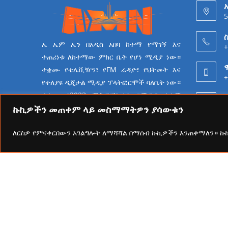
5
ስ
ኤ ኤም ኤን በአዲስ አበባ ከተማ የማገኝ እና
+
ተጠሪነቱ ለከተማው ምክር ቤት የሆነ ሚዲያ ነው።
ተቋሙ የቴሌቪዥን፣ የFM ሬዲዮ፣ የህትመት እና
+
የተለያዩ ዲጂታል ሚዲያ ፕላትፎርሞች ባለቤት ነው።
ተቋሙ በ2023 ሜትሮፖሊታን የሚዲያ ተቋም
6
የመሆን ራዕይ ሰንቆ የይዘት
ኩኪዎችን መጠቀም ላይ መስማማትዎን ያሳውቁን
ስራዎችን በመስራት ላይ ይገኛል።
ለርስዎ የምናቀርበውን አገልግሎት ለማሻሻል በማሰብ ኩኪዎችን እንጠቀማለን። 