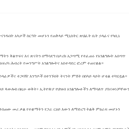
ናገዱበት አካታች ስርዓት መሆኑን የጠቅላይ ሚኒስትር ጽህፈት ቤት ኃላፊና የካቢኔ
ተቋማትን ቅልጥፍና እና ጽናትን በማሳደግ በታሪክ አጋጣሚ የተፈጠሩ የአገልግሎት አሰጣጥ
የአፍሪካ ሕብረት የመንግሥት አገልግሎትና አስተዳደር ፎረም ተጠናቋል።
 ኃላፊዎችና ተጋባዥ እንግዶች በተገኙበት ትናንት ምሽት በስካይ ላይት ሆቴል ተካሂዷል።
ጸሀይ ጳውሎስ በዚሁ ወቅት፥ ኢትዮጵያ የህዝብ አገልግሎቶችን ለማሳለጥ ያከናወነቻቸው
የተሰጠው መሪ ቃል የተቋማትን የጋራ ርዕይ እውን ለማድረግ ትልቅ ምዕራፍ መሆኑን