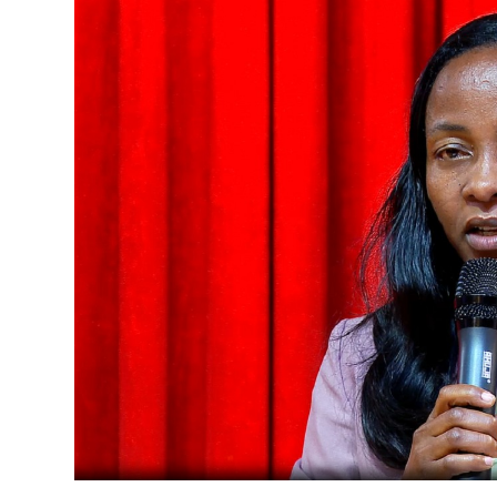
የኢትዮጵያ ኢኮኖሚ ከቡና ባሻገር
August 5, 2026
2ኛው የአዲስ ሚዲያ ኔትዎርክ አመራሮች እ
ሠራተኞች ስፖርት ፌስቲቫል በቴሌቪዥን ዘ
አሸናፊነት ተጠናቀቀ
August 1, 2026