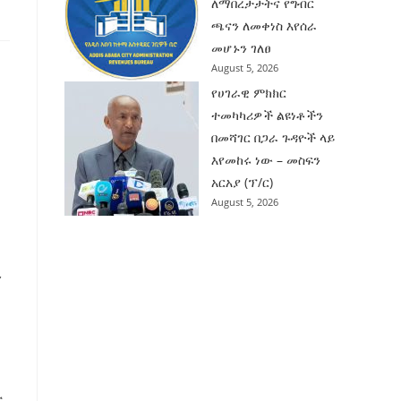
ለማበረታታትና የግብር
ጫናን ለመቀነስ እየሰራ
መሆኑን ገለፀ
August 5, 2026
የሀገራዊ ምክክር
ተመካካሪዎች ልዩነቶችን
በመሻገር በጋራ ጉዳዮች ላይ
እየመከሩ ነው – መስፍን
አርአያ (ፕ/ር)
August 5, 2026
ን