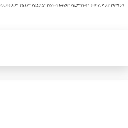
ኢትዮጵያ፣ የኬኒያ፣ የሴኔጋል፣ የደቡብ አፍሪካ፣ የዚምባቡዌ፣ የዛምቢያ እና የካሜሩን