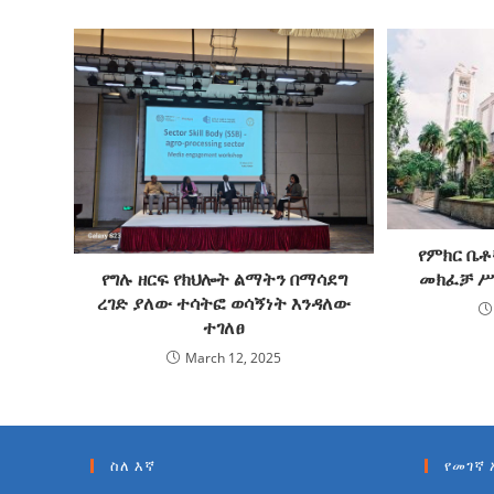
የምክር ቤቶ
የግሉ ዘርፍ የክህሎት ልማትን በማሳደግ
መክፈቻ ሥ
ረገድ ያለው ተሳትፎ ወሳኝነት እንዳለው
ተገለፀ
March 12, 2025
ስለ እኛ
የመገኛ 