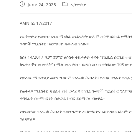
June 24, 2025
ኢትዮጵያ
AMN ሰኔ 17/2017
የኢትዮጵያ የመሶብ አንድ ማዕከል አገልግሎት ሁሉም ዜጎች በእኩል የሚስተ
ጉዳዮች ሚኒስትር ዓለምጸሀይ ጳውሎስ ገለጹ።
ከሰኔ 14/2017 ዓ.ም ጀምሮ ለሶስት ተከታታይ ቀናት “የሲቪል ሰርቪስ 
ክፍተቶችን መሙላት” በሚል መሪ ሃሳብ በአዲስ አበባ የተካሄደው 10ኛው 
የፎረሙ ማጠቃለያ መርሃ ግብርም የአፍሪካ ሕብረት፣ የአባል ሀገራት የስራ
የጠቅላይ ሚኒስትር ጽህፈት ቤት ኃላፊና የካቢኔ ጉዳዮች ሚኒስትር ዓለም
ተግባራት በተሞክሮነት ስታጋራ ክብር ይሰማናል ብለዋል።
የዘንድሮው የአፍሪካ ሕብረት የመንግሥት አገልግሎትና አስተዳደር ፎረም 
ገልጸዋል።