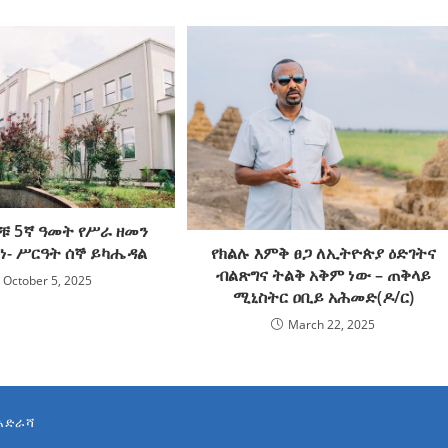
ቹ 5ኛ ዓመት የሥራ ዘመን
የክልሉ እምቅ ፀጋ ለኢትዮጵያ ዕድገትና
ነ- ሥርዓት ሰኞ ይካሔዳል
ብልጽግና ትልቅ አቅም ነው – ጠቅላይ
October 5, 2025
ሚኒስትር ዐቢይ አሕመድ(ዶ/ር)
March 22, 2025
አድራሻ