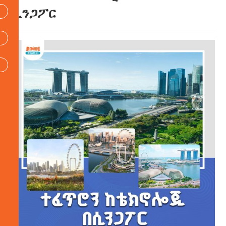
ሲንጋፖር