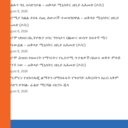
የክልሉን ገቢ አሳድጎታል – ጠቅላይ ሚኒስትር ዐቢይ አሕመድ (ዶ/ር)
August 8, 2026
በኦሮሚያ ክልል ተስፋ ሰጪ ለውጦች ተመዝገበዋል – ጠቅላይ ሚኒስትር ዐቢይ
አሕመድ (ዶ/ር)
August 8, 2026
የኦሮሞ ህዝብ በኢትዮጵያ ሀገር ግንባታና ህልውና ውስጥ ከፍተኛ ሚና
ተጫውቷል – ጠቅላይ ሚኒስትር ዐቢይ አሕመድ (ዶ/ር)
August 8, 2026
የኦሮሞ ሕዝብ የዘመናት የማንነትና የኢኮኖሚ ጥያቄዎች በአሁኑ ወቅት ምላሽ
እያገኙ ነው – ጠቅላይ ሚኒስትር ዐቢይ አሕመድ (ዶ/ር)
August 8, 2026
የምርምርና የቴክኖሎጂ ልማትን በማስፋፋት የግብዓት አቅርቦትን በራስ አቅም
ማሳደግ ይገባል- ፊልድ ማርሻል ብርሃኑ ጁላ
August 8, 2026