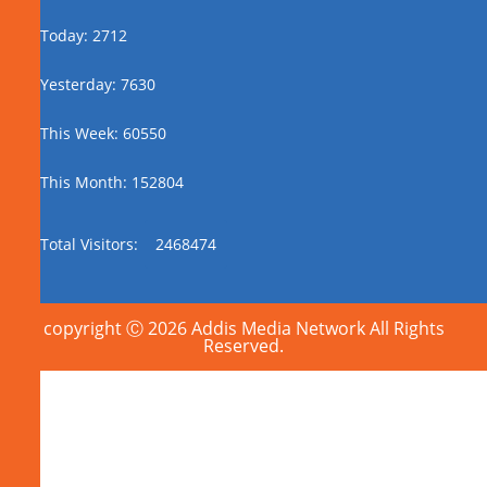
Today: 2712
Yesterday: 7630
This Week: 60550
This Month: 152804
Total Visitors:
2468474
copyright Ⓒ 2026 Addis Media Network All Rights
Reserved.