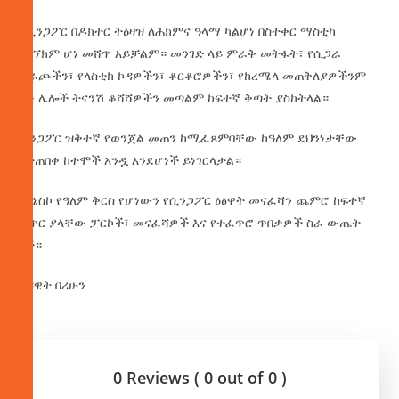
በሲንጋፖር በዶክተር ትዕዛዝ ለሕክምና ዓላማ ካልሆነ በስተቀር ማስቲካ
ማኘክም ሆነ መሸጥ አይቻልም። መንገድ ላይ ምራቅ መትፋት፣ የሲጋራ
ቁራጮችን፣ የላስቲክ ኮዳዎችን፣ ቆርቆሮዎችን፣ የከረሜላ መጠቅለያዎችንም
ሆነ ሌሎች ትናንሽ ቆሻሻዎችን መጣልም ከፍተኛ ቅጣት ያስከትላል።
ሲንጋፖር ዝቅተኛ የወንጀል መጠን ከሚፈጸምባቸው ከዓለም ደህንነታቸው
የተጠበቀ ከተሞች አንዷ እንደሆነች ይነገርላታል።
በዩኔስኮ የዓለም ቅርስ የሆነውን የሲንጋፖር ዕፅዋት መናፈሻን ጨምሮ ከፍተኛ
ቁጥር ያላቸው ፓርኮች፣ መናፈሻዎች እና የተፈጥሮ ጥበቃዎች ስራ ውጤት
ነች።
በዳዊት በሪሁን
0 Reviews ( 0 out of 0 )