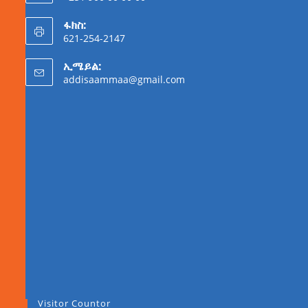
ፋክስ:
621-254-2147
ኢሜይል:
addisaammaa@gmail.com
Visitor Countor