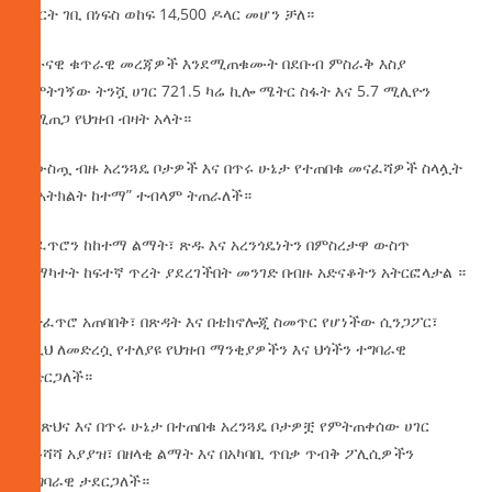
ምርት ገቢ በነፍስ ወከፍ 14,500 ዶላር መሆን ቻለ።
አሁናዊ ቁጥራዊ መረጃዎች እንደሚጠቁሙት በደቡብ ምስራቅ እስያ
የምትገኝው ትንሿ ሀገር 721.5 ካሬ ኪሎ ሜትር ስፋት እና 5.7 ሚሊዮን
የሚጠጋ የህዝብ ብዛት አላት።
በውስጧ ብዙ አረንጓዴ ቦታዎች እና በጥሩ ሁኔታ የተጠበቁ መናፈሻዎች ስላሏት
“የአትክልት ከተማ” ተብላም ትጠራለች።
ተፈጥሮን ከከተማ ልማት፣ ጽዱ እና አረንጎዴነትን በምስረታዋ ውስጥ
ለማካተት ከፍተኛ ጥረት ያደረገችበት መንገድ በብዙ አድናቆትን አትርፎላታል ።
በተፈጥሮ አጠባበቅ፣ በጽዳት እና በቴክኖሎጂ ስመጥር የሆነችው ሲንጋፖር፣
እዚህ ለመድረሷ የተለያዩ የህዝብ ማንቂያዎችን እና ህጎችን ተግባራዊ
አድርጋለች።
በንጽህና እና በጥሩ ሁኔታ በተጠበቁ አረንጓዴ ቦታዎቿ የምትጠቀሰው ሀገር
በቆሻሻ አያያዝ፣ በዘላቂ ልማት እና በአካባቢ ጥበቃ ጥብቅ ፖሊሲዎችን
ተግባራዊ ታደርጋለች።