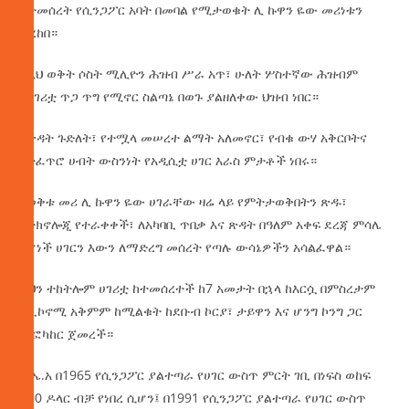
ስትመሰረት የሲንጋፖር አባት በመባል የሚታወቁት ሊ ኩዋን ዬው መሪነቱን
ተረከበ።
በዚህ ወቅት ሶስት ሚሊዮን ሕዝብ ሥራ አጥ፣ ሁለት ሦስተኛው ሕዝብም
በሀገሪቷ ጥጋ ጥግ የሚኖር ስልጣኔ በወጉ ያልዘለቀው ህዝብ ነበር።
የጽዳት ጉድለት፣ የተሟላ መሠረተ ልማት አለመኖር፣ የብቁ ውሃ አቅርቦትና
የተፈጥሮ ሀብት ውስንነት የአዲሲቷ ሀገር እራስ ምታቶች ነበሩ።
የወቅቱ መሪ ሊ ኩዋን ዬው ሀገራቸው ዛሬ ላይ የምትታወቅበትን ጽዱ፣
በቴክኖሎጂ የተራቀቀች፣ ለአካባቢ ጥበቃ እና ጽዳት በዓለም አቀፍ ደረጃ ምሳሌ
የሆነች ሀገርን እውን ለማድረግ መሰረት የጣሉ ውሳኔዎችን አሳልፈዋል።
ይህን ተከትሎም ሀገሪቷ ከተመሰረተች ከ7 አመታት በኋላ ከእርሷ በምስረታም
በኢኮኖሚ አቅምም ከሚልቁት ከደቡብ ኮርያ፣ ታይዋን እና ሆንግ ኮንግ ጋር
መፎካከር ጀመረች።
እ.ኤ.አ በ1965 የሲንጋፖር ያልተጣራ የሀገር ውስጥ ምርት ገቢ በነፍስ ወከፍ
500 ዶላር ብቻ የነበረ ሲሆን፤ በ1991 የሲንጋፖር ያልተጣራ የሀገር ውስጥ