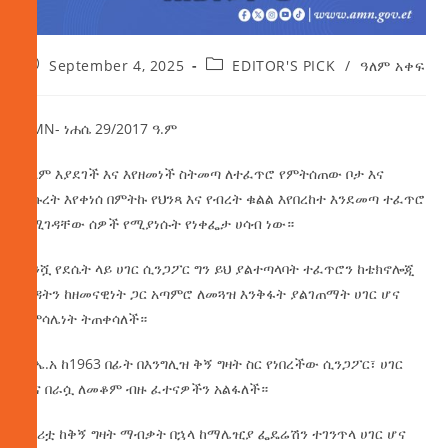
September 4, 2025
EDITOR'S PICK
/
ዓለም አቀፍ
AMN- ነሐሴ 29/2017 ዓ.ም
አለም እያደገች እና እየዘመነች ስትመጣ ለተፈጥሮ የምትሰጠው ቦታ እና
ትኩረት እየቀነሰ በምትኩ የህንጻ እና የብረት ቁልል እየበረከተ እንደመጣ ተፈጥሮ
የሚገዳቸው ሰዎች የሚያነሱት የነቀፌታ ሀሳብ ነው።
ትንሿ የደሴት ላይ ሀገር ሲንጋፖር ግን ይህ ያልተጣላባት ተፈጥሮን ከቴክኖሎጂ
ጽዳትን ከዘመናዊነት ጋር አጣምሮ ለመጓዝ እንቅፋት ያልገጠማት ሀገር ሆና
በምሳሌነት ትጠቀሳለች።
እ.ኤ.አ ከ1963 በፊት በእንግሊዝ ቅኝ ግዛት ስር የነበረችው ሲንጋፖር፣ ሀገር
ሆና በራሷ ለመቆም ብዙ ፈተናዎችን አልፋለች።
ሀገሪቷ ከቅኝ ግዛት ማብቃት በኋላ ከማሌዢያ ፌዴሬሽን ተገንጥላ ሀገር ሆና