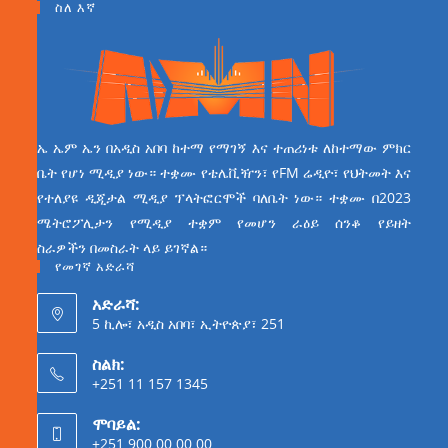
ስለ እኛ
ኤ ኤም ኤን በአዲስ አበባ ከተማ የማገኝ እና ተጠሪነቱ ለከተማው ምክር
ቤት የሆነ ሚዲያ ነው። ተቋሙ የቴሌቪዥን፣ የFM ሬዲዮ፣ የህትመት እና
የተለያዩ ዲጂታል ሚዲያ ፕላትፎርሞች ባለቤት ነው። ተቋሙ በ2023
ሜትሮፖሊታን የሚዲያ ተቋም የመሆን ራዕይ ሰንቆ የይዘት
ስራዎችን በመስራት ላይ ይገኛል።
የመገኛ አድራሻ
አድራሻ:
5 ኪሎ፣ አዲስ አበባ፣ ኢትዮጵያ፣ 251
ስልክ:
+251 11 157 1345
ሞባይል:
+251 900 00 00 00