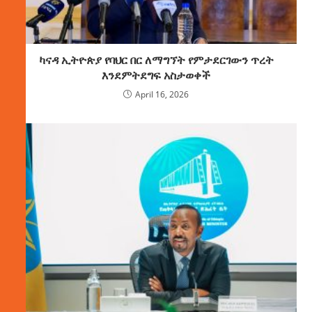
ካናዳ ኢትዮጵያ የባህር በር ለማግኘት የምታደርገውን ጥረት
እንደምትደግፍ አስታወቀች
April 16, 2026