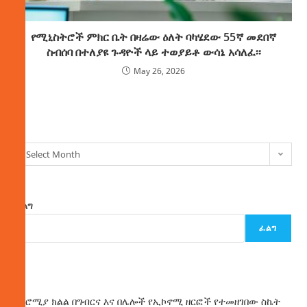
የሚኒስትሮች ምክር ቤት በዛሬው ዕለት ባካሄደው 55ኛ መደበኛ
ስብሰባ በተለያዩ ጉዳዮች ላይ ተወያይቶ ውሳኔ አሳለፈ፡፡
May 26, 2026
ክምችት
Select Month
ፈልግ
ፈልግ
ዜና
በኦሮሚያ ክልል በግብርና እና በሌሎች የኢኮኖሚ ዘርፎች የተመዘገበው ስኬት