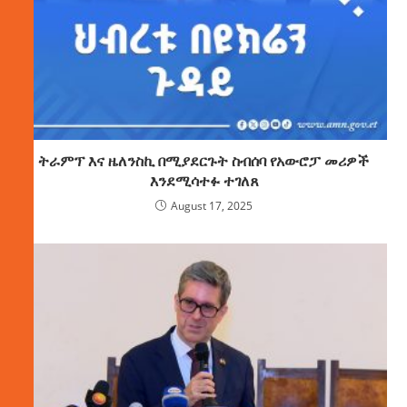
ትራምፕ እና ዜለንስኪ በሚያደርጉት ስብሰባ የአውሮፓ መሪዎች
እንደሚሳተፉ ተገለጸ
August 17, 2025