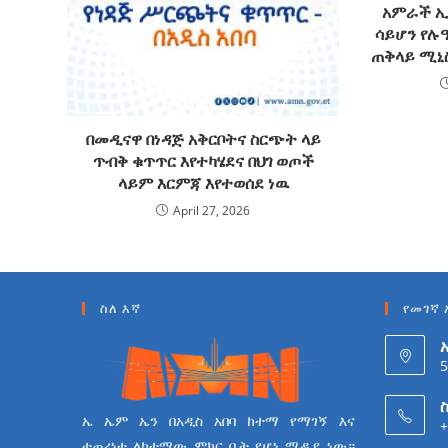
አምራች ኢ
ሳይሆን የሉዓ
ጠቅላይ ሚኒስ
በመዲናዋ በነዳጅ አቅርቦትና ስርጭት ላይ
ጥብቅ ቁጥጥር እየተካሄደና በህገ ወጦች
ላይም እርምጃ እየተወሰደ ነዉ
April 27, 2026
ስለ እኛ
የመገኛ 
5
ስ
ኤ ኤም ኤን በአዲስ አበባ ከተማ የማገኝ እና
+
ተጠሪነቱ ለከተማው ምክር ቤት የሆነ ሚዲያ ነው።