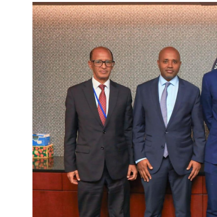
ብልፅግና ፓርቲ የምርጫ ውክልናውን ወደ
ተጨባጭ የልማት ስኬቶች ለመቀየር እየሰራ ነው
2ኛው የአዲስ ሚዲያ ኔትዎርክ አመራሮች እ
ሠራተኞች ስፖርት ፌስቲቫል በቴሌቪዥን ዘ
August 7, 2026
አሸናፊነት ተጠናቀቀ
August 1, 2026