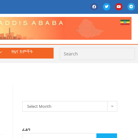
የዜና ክምችት
ክምችት
Select Month
ፈልግ