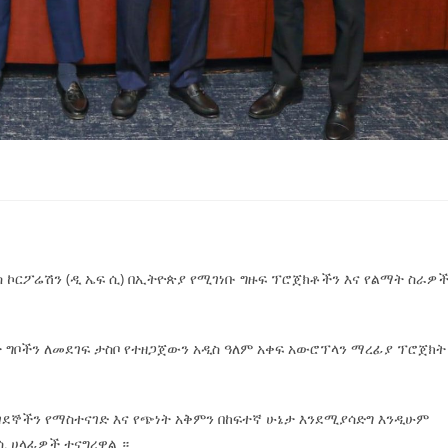
ስ ኮርፖሬሽን (ዲ ኤፍ ሲ) በኢትዮጵያ የሚገነቡ ግዙፍ ፕሮጀክቶችን እና የልማት ስራዎ
 ግቦችን ለመደገፍ ታስቦ የተዘጋጀውን አዲስ ዓለም አቀፍ አውሮፕላን ማረፊያ ፕሮጀክት
ደኞችን የማስተናገድ እና የጭነት አቅምን በከፍተኛ ሁኔታ እንደሚያሳድግ እንዲሁም
ሲ ሀላፊዎች ተናግረዋል ።