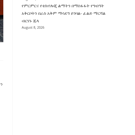
የምርምርና የቴክኖሎጂ ልማትን በማስፋፋት የግብዓት
አቅርቦትን በራስ አቅም ማሳደግ ይገባል- ፊልድ ማርሻል
ብርሃኑ ጁላ
August 8, 2026
ችን