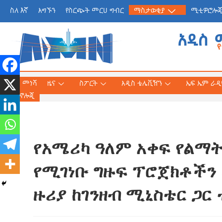
ስለ እኛ
አግኙን
የስርጭት መርሀ ግብር
ማስታወቂያ
ሚቲዎሮሎ
አዲስ 
መነሻ
ዜና
ስፖርት
አዲስ ቴሌቪዥን
ኤፍ ኤም ራዲዮ
ቴክኖሎጂ
የአሜሪካ ዓለም አቀፍ የልማት
የጠቅላይ ሚኒስትር ዐቢይ 
«መደመር» መጽሐፍ በቻይ
የሚገነቡ ግዙፍ ፕሮጀክቶችን
ለንባብ ይበቃል
ዙሪያ ከገንዘብ ሚኒስቴር ጋር 
AmnAdmin
July