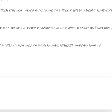
አሜሪካ የግሉ ዘርፍ ኩባንያዎች ጋር በአውሮፕላን ማረፊያ ልማት፣ አቅርቦት፣ ኢንጂነሪንግ
ት ወሳኝ በሆነው በኢትዮጵያ የትራንስፖርት መሠረተ ልማት በተለይም በአቪዬሽን ዘርፍ 
ይ በሚደረግ ድጋፍ ዙሪያ የፋይናንስ አወቃቀር ለማዘጋጀት ውይይቱን ለመቀጠል