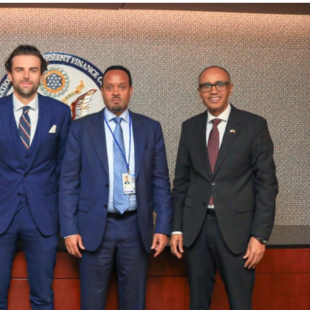
ኢትዮጵያ የቀጣናውን ኢኮኖሚያዊ ገጽታ በአዲስ
አዲስ ሚዲያ ኔትዎርክ በይዘት ስራዎቹ የሀ
መልኩ እየቀረጸች ነው-ፈርስት ፖስት
ተቃውሞ የበዛበት የፊፋ አዲሱ እቅድ
ትርክትን በማረም እና የወል ትርክትን በመ
ና
ሃላፊነቱን እየተወጣ ይገኛል
August 7, 2026
July 30, 2026
ርፍ
AmnAdmin
October 17, 2025