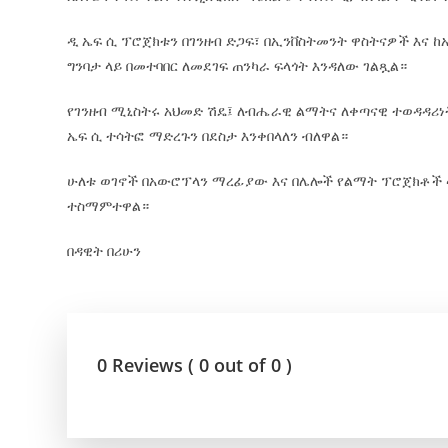
ዲ ኤፍ ሲ ፕሮጀክቱን በገንዘብ ድጋፍ፣ በኢንቨስትመንት ዋስትናዎች እና ከ
ግንባታ ላይ በመተባበር ለመደገፍ ጠንካራ ፍላጎት እንዳለው ገልጿል።
የገንዘብ ሚኒስትሩ አህመድ ሽዴ፤ ለብሔራዊ ልማትና ለቀጣናዊ ተወዳዳሪነ
ኤፍ ሲ ተሳትፎ ማድረጉን በደስታ እንቀበላለን ብለዋል።
ሁለቱ ወገኖች በአውሮፕላን ማረፊያው እና በሌሎች የልማት ፕሮጀክቶች ላ
ተስማምተዋል።
በዳዊት በሪሁን
0 Reviews ( 0 out of 0 )