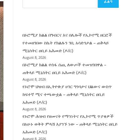
ፈልግ
ሰት
ገንባት
ዜና
በኦሮሚያ ክልል በግብርና እና በሌሎች የኢኮኖሚ ዘርፎች
የተመዘገበው ስኬት የክልሉን ገቢ አሳድጎታል – ጠቅላይ
ሚኒስትር ዐቢይ አሕመድ (ዶ/ር)
August 8, 2026
በኦሮሚያ ክልል ተስፋ ሰጪ ለውጦች ተመዝገበዋል –
ጠቅላይ ሚኒስትር ዐቢይ አሕመድ (ዶ/ር)
August 8, 2026
የኦሮሞ ህዝብ በኢትዮጵያ ሀገር ግንባታና ህልውና ውስጥ
ከፍተኛ ሚና ተጫውቷል – ጠቅላይ ሚኒስትር ዐቢይ
አሕመድ (ዶ/ር)
August 8, 2026
የኦሮሞ ሕዝብ የዘመናት የማንነትና የኢኮኖሚ ጥያቄዎች
በአሁኑ ወቅት ምላሽ እያገኙ ነው – ጠቅላይ ሚኒስትር ዐቢይ
አሕመድ (ዶ/ር)
August 8, 2026