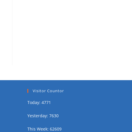
Visitor Countor
Today: 4771
Yesterday: 7630
This Week: 62609