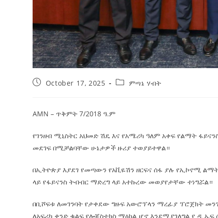
October 17, 2025
ምጣኔ ሃብት
‎AMN – ጥቅምት 7/2018 ዓ.ም
የገንዘብ ሚኒስትር አህመድ ሽዴ እና የአሜሪካ ዓለም አቀፍ የልማት ፋይናን
መደገፍ በሚቻልባቸው ሁኔታዎች ዙሪያ ተወያይተዋል።
በኢትዮጵያ እያደገ የመጣውን የአቪዬሽን ዘርፍና ሰፋ ያሉ የኢኮኖሚ ልማት
ላይ የፋይናንስ ትብብር ማድረግ ላይ አተኩረው መወያየታቸው ተነግሯል።
በቢሾፍቱ ለመገንባት የታቀደው ግዙፍ አውሮፕላን ማረፊያ ፕሮጀክት መንገ
ለአፍሪካ ቀንድ ቁልፍ የሎጂስቲክስ ማዕከል ሆኖ እንደሚያገለግል የ ዲ ኤፍ 