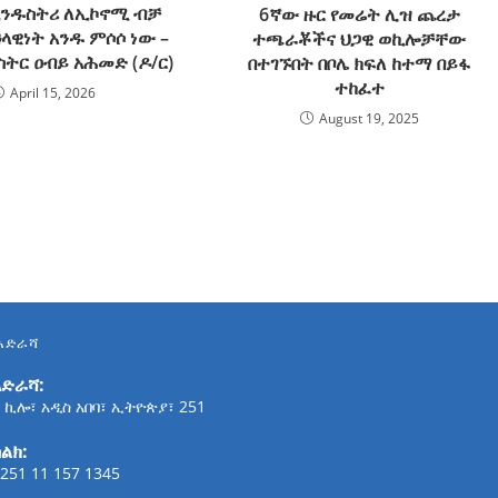
ንዱስትሪ ለኢኮኖሚ ብቻ
6ኛው ዙር የመሬት ሊዝ ጨረታ
ላዊነት አንዱ ምሶሶ ነው –
ተጫራቾችና ህጋዊ ወኪሎቻቸው
ትር ዐብይ አሕመድ (ዶ/ር)
በተገኙበት በቦሌ ክፍለ ከተማ በይፋ
ተከፈተ
April 15, 2026
August 19, 2025
አድራሻ
አድራሻ:
 ኪሎ፣ አዲስ አበባ፣ ኢትዮጵያ፣ 251
ልክ:
251 11 157 1345