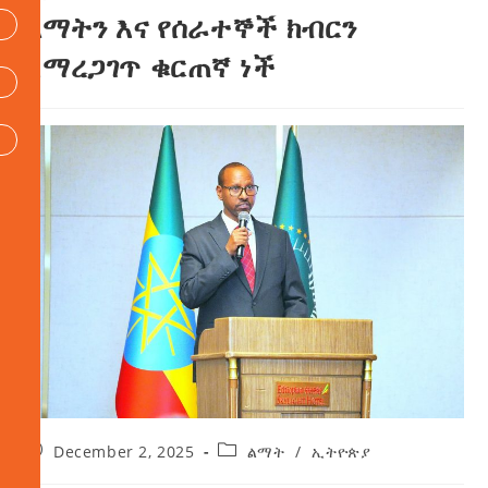
ልማትን እና የሰራተኞች ክብርን
ለማረጋገጥ ቁርጠኛ ነች
December 2, 2025
ልማት
/
ኢትዮጵያ