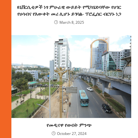
ዩኒቨርሲቲዎች ነፃ ምሁራዊ ውይይት የሚካሄድባቸው የሀገር
የሀሳብና የእውቀት መሪ ሊሆኑ ይገባል- ፕሮፌሰር ብርሃኑ ነጋ
March 8, 2025
የመዲናዋ የውበት ምንጭ
October 27, 2024