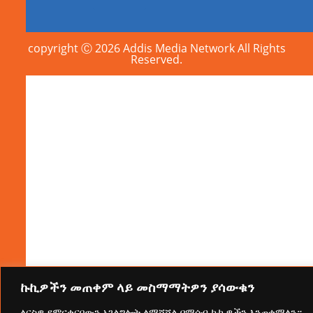
copyright Ⓒ 2026 Addis Media Network All Rights
Reserved.
ኩኪዎችን መጠቀም ላይ መስማማትዎን ያሳውቁን
ለርስዎ የምናቀርበውን አገልግሎት ለማሻሻል በማሰብ ኩኪዎችን እንጠቀማለን።