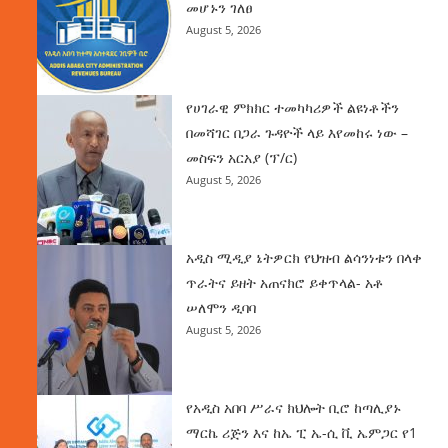
መሆኑን ገለፀ
August 5, 2026
የሀገራዊ ምክክር ተመካካሪዎች ልዩነቶችን
በመሻገር በጋራ ጉዳዮች ላይ እየመከሩ ነው –
መስፍን አርአያ (ፕ/ር)
August 5, 2026
አዲስ ሚዲያ ኔትዎርክ የህዝብ ልሳንነቱን በላቀ
ጥራትና ይዘት አጠናክሮ ይቀጥላል- አቶ
ሠለሞን ዲባባ
August 5, 2026
የአዲስ አበባ ሥራና ክህሎት ቢሮ ከጣሊያኑ
ማርኬ ሪጅን እና ከኤ ፒ ኤ-ሲ ቪ ኤምጋር የ1