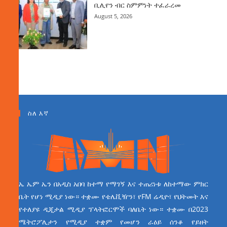
ቢሊየን ብር ስምምነት ተፈራረመ
August 5, 2026
ስለ እኛ
ኤ ኤም ኤን በአዲስ አበባ ከተማ የማገኝ እና ተጠሪነቱ ለከተማው ምክር
ቤት የሆነ ሚዲያ ነው። ተቋሙ የቴሌቪዥን፣ የFM ሬዲዮ፣ የህትመት እና
የተለያዩ ዲጂታል ሚዲያ ፕላትፎርሞች ባለቤት ነው። ተቋሙ በ2023
ሜትሮፖሊታን የሚዲያ ተቋም የመሆን ራዕይ ሰንቆ የይዘት