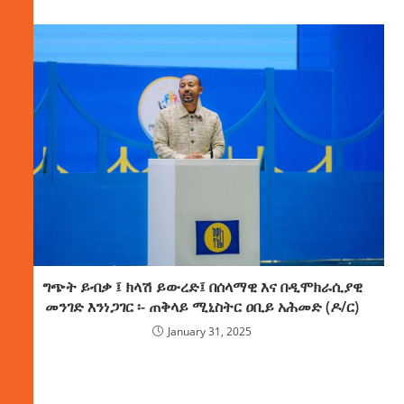
ግጭት ይብቃ ፤ ክላሽ ይውረድ፤ በሰላማዊ እና በዲሞክራሲያዊ
መንገድ እንነጋገር ፡- ጠቅላይ ሚኒስትር ዐቢይ አሕመድ (ዶ/ር)
January 31, 2025
ክምችት