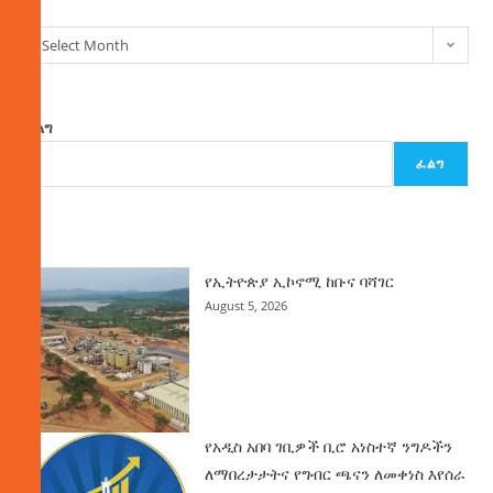
Select Month
ፈልግ
ፈልግ
ዜና
የኢትዮጵያ ኢኮኖሚ ከቡና ባሻገር
August 5, 2026
የአዲስ አበባ ገቢዎች ቢሮ አነስተኛ ንግዶችን
ለማበረታታትና የግብር ጫናን ለመቀነስ እየሰራ