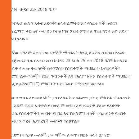
AMN -ሕዳር 23/ 2018 ዓ.ም
ኢትዮጵያ ሁሉን አቀፍ እድገት፣ ዘላቂ ልማትን እና የሰራተኞች ክብርን
ለማረጋገጥ ቁርጠኛ መሆኗን የብልፅግና ፓርቲ ምክትል ፕሬዘዳንት አቶ አደም
ፋራህ ገለጹ።
37ኛው የዓለም አቀፍ የሠራተኞች ማኅበራት ኮንፌዴሬሽን ስብሰባ በአፍሪካ
ለመጀመሪያ ጊዜ በአዲስ አበባ ከህዳር 23 እስከ 25 ቀን 2018 ዓ/ም ከተለያዩ
ሀገራት የመጡ ተወካዮች በተገኙበት የሰራተኞች ማህበራት ስብሰባዎች፣
የልምድ ልውውጦች፣ የስራ ጉብኝቶች እና የአለም አቀፉ የሰራተኞች ማህበራት
ኮንፌዴሬሽን(ITUC) ምክርቤት በተገኙበት የሚካሄድ ይሆናል።
በመርሀ ግብሩ ላይ መልእክት ያስተላለፉት የብልፅግና ፓርቲ ምክትል ፕሬዘዳንት
አቶ አደም ፍራህ ኢትዮጵያ በሁሉም መስክ እያከናወነች ያለው የእድገት
ግስጋሴ የሰራተኞችን መብት ያከበረ እና የሁሉምን ዜጎች ተሳታፊነት የጠበቀ
እንዲሆን ጥረት እያደረገች መሆኑን ገልፀዋል።
ለዚህም በተለያዩ መስኮች ያመጣችው ለውጥ በዘርፉ ላላት ጅማሮ