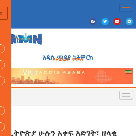
X
አዲስ ሚዲያ ኔትዎርክ
የትውልድ ድምፅ
ኢትዮጵያ ሁሉን አቀፍ እድገት፣ ዘላቂ