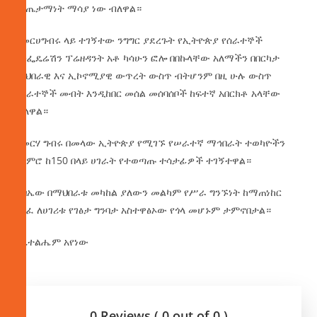
ውጤታማነት ማሳያ ነው ብለዋል።
በመርሀግብሩ ላይ ተገኝተው ንግግር ያደረጉት የኢትዮጵያ የሰራተኞች
ኮንፌዴሬሽን ፕሬዘዳንት አቶ ካሳሁን ፎሎ በበኩላቸው አለማችን በበርካታ
ማህበራዊ እና ኢኮኖሚያዊ ውጥረት ውስጥ ብትሆንም በዚ ሁሉ ውስጥ
የሰራተኞች መብት እንዲከበር መሰል መሰባሰቦች ከፍተኛ አበርክቶ አላቸው
ብለዋል።
በመርሃ ግብሩ በመላው ኢትዮጵያ የሚገኙ የሠራተኛ ማኅበራት ተወካዮችን
ጨምሮ ከ150 በላይ ሀገራት የተወጣጡ ተሳታፊዎች ተገኝተዋል።
ጉባኤው በማህበራቱ መካከል ያለውን መልካም የሥራ ግንኙነት ከማጠነከር
ባለፈ ለሀገሪቱ የገፅታ ግንባታ አስተዋፅኦው የጎላ መሆኑም ታምኖበታል።
በቤተልሔም አየነው
0 Reviews ( 0 out of 0 )