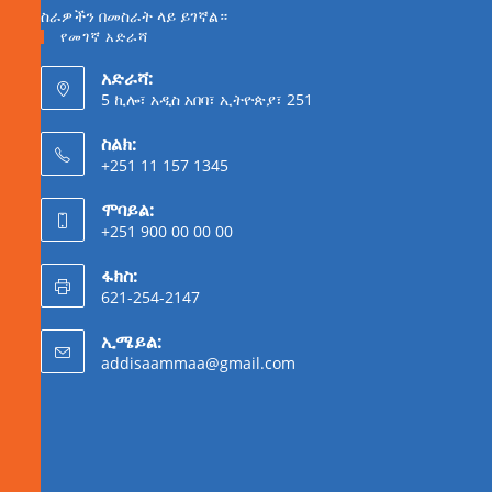
ስራዎችን በመስራት ላይ ይገኛል።
የመገኛ አድራሻ
አድራሻ:
5 ኪሎ፣ አዲስ አበባ፣ ኢትዮጵያ፣ 251
ስልክ:
+251 11 157 1345
ሞባይል:
+251 900 00 00 00
ፋክስ:
621-254-2147
ኢሜይል:
addisaammaa@gmail.com