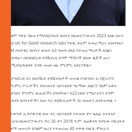
በዓለም ዓቀፉ ግዙፍ የማይክሮሶፍት ኩባንያ ከአውሮፓውያኑ 2023 እስከ አሁን
ድረስ (Ai for Good research lab) ግንባር ቀደም ተመራማሪና አሰተባባሪ፣
IBM ሶፍትዌር ኩባንያ ውስጥ ከ3 ዓመት በላይ የተመራማሪዎች አባልና
አስተባባሪ፣ በኦክስፎርድ ዩንቨርሲቲ ደግሞ ማሽኖች ለሰው ልጆች ጤና
ስለሚያበረክቱበት ጉዳይ መጠነ ሰፊ ምርምር አድርገዋል።
በስታንፎርድ እና በሀርቫርድ ዩንቨርስቲዎች መሠል የሳይንስና ኢንጂነሪንግ
የምርምር ሥራዎችን ያከናወኑት ሳይንቲስት ግርማው አበበ 5 ዓለም አቀፍ
የሳይንስና ምርምር ጽሑፎችን በግላቸው፣ ከ22 በላይ የሚሆኑትን ደግሞ
ከተለያዩ ኩባንያዎችና ስመ ጥር ዩኒቨርሲቲዎች ጋር በመሆን አሳትመዋል ።
ይህ ወጣት ኢትዮጵያዊ ስመ ጥር ሳይንቲስት የተመድ ዋና ጸሐፊ አንቶኒዮ
ጉተሬዝ በአውሮፓውያኑ ጥር 26 ቀን 2018 ዓ.ም. ለጠቅላላ ጉባዔው ባቀረቡት
ጥቆማ መሠረት ከዓለም ዙሪያ የተመረጡ 40 ታዋቂ የዘርፉ ምሁራን