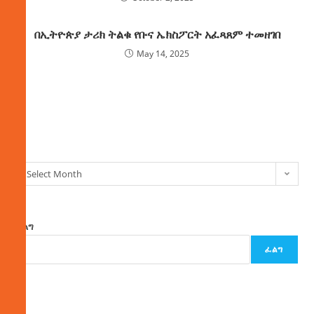
በኢትዮጵያ ታሪክ ትልቁ የቡና ኤክስፖርት አፈጻጸም ተመዘገበ
May 14, 2025
ክምችት
Select Month
ፈልግ
ፈልግ
ዜና