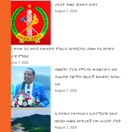
ጦርነት ቀለቡ ሕገወጥ ቡድን
August 7, 2026
ወደ ዋናው እና ወሳኙ የውይይት ምዕራፍ እየተሸጋገረ ያለው የኢትዮጵያ
ሀገራዊ ምክክር
August 7, 2026
ብልፅግና ፓርቲ የምርጫ ውክልናውን ወደ
ተጨባጭ የልማት ስኬቶች ለመቀየር እየሰራ
ነው
August 7, 2026
ኢትዮጵያ የቀጣናውን ኢኮኖሚያዊ ገጽታ
በአዲስ መልኩ እየቀረጸች ነው-ፈርስት ፖስት
August 7, 2026