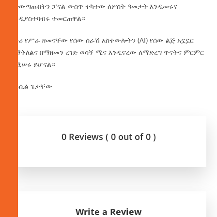
በተውጣጡበትን ፓናል ውስጥ ተካተው ለሦስት ዓመታት እንዲመሩና
እንዲያስተባብሩ ተመርጠዋል።
በቀሪ የሥራ ዘመናቸው የሰው ሰራሽ አስተውሎትን (AI) የሰው ልጅ አኗኗር
በማቅለልና በማዘመን ረገድ ወሳኝ ሚና እንዲኖረው ለማድረግ ጥናትና ምርምር
የሚሠሩ ይሆናል።
በፋሲል ጌታቸው
0 Reviews ( 0 out of 0 )
Write a Review