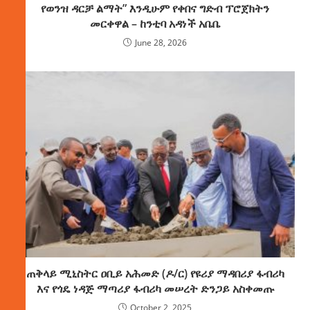
የወንዝ ዳርቻ ልማት” እንዲሁም የቀበና ግድብ ፕሮጀክትን
መርቀዋል – ከንቲባ አዳነች አቤቤ
June 28, 2026
ጠቅላይ ሚኒስትር ዐቢይ አሕመድ (ዶ/ር) የዩሪያ ማዳበሪያ ፋብሪካ
እና የጎዴ ነዳጅ ማጣሪያ ፋብሪካ መሠረት ድንጋይ አስቀመጡ
October 2, 2025