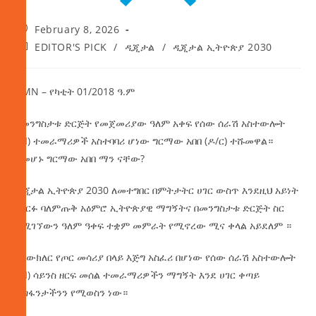
February 8, 2026
EDITOR'S PICK
/
ዲጂታል
/
ዲጂታል ኢትዮጵያ 2030
AMN – የካቲት 01/2018 ዓ.ም
በመንግስታቱ ድርጅት የመጀመሪያው ዓለም አቀፍ የሰው ሰራሽ አስተውሎት
(AI) ተመራማሪዎች አስተባባሪ ሆነው ግርማው አበበ (ዶ/ር) ተሹመዋል።
ለመሆኑ ግርማው አበበ ማን ናቸው?
ዲጂታል ኢትዮጵያ 2030 ለመተግበር በምትታትር ሀገር ውስጥ እንደዚህ አይነት
በዘርፉ ባለምጡቅ አዕምሮ ኢትዮጵያዊ ማግኝትና በመንግስታቱ ድርጅት ስር
የሚገኘውን ዓለም ዓቀፍ ተቋም መምራት የሚኖረው ሚና ቀላል አይደለም ።
ከኒውክለር የጦር መሳሪያ በላይ እጅግ አስፈሪ በሆነው የሰው ሰራሽ አስተውሎት
(AI) ሳይንስ ዘርፍ መሰል ተመራማሪዎችን ማግኝት እንደ ሀገር ቀጣይ
ዕጣፋንታችንን የሚወስን ነው።