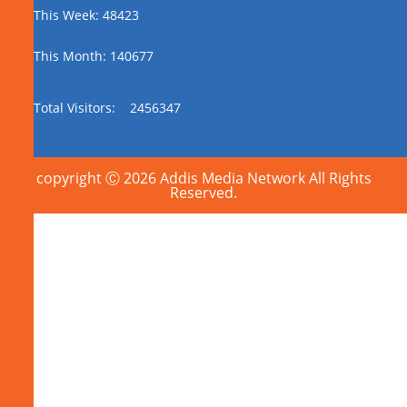
This Week: 48423
This Month: 140677
Total Visitors:
2456347
copyright Ⓒ 2026 Addis Media Network All Rights
Reserved.