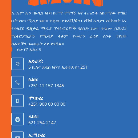
ኤ ኤም ኤን በአዲስ አበባ ከተማ የማገኝ እና ተጠሪነቱ ለከተማው ምክር
ቤት የሆነ ሚዲያ ነው። ተቋሙ የቴሌቪዥን፣ የFM ሬዲዮ፣ የህትመት እና
የተለያዩ ዲጂታል ሚዲያ ፕላትፎርሞች ባለቤት ነው። ተቋሙ በ2023
ሜትሮፖሊታን የሚዲያ ተቋም የመሆን ራዕይ ሰንቆ የይዘት
ስራዎችን በመስራት ላይ ይገኛል።
የመገኛ አድራሻ
አድራሻ:
5 ኪሎ፣ አዲስ አበባ፣ ኢትዮጵያ፣ 251
ስልክ:
+251 11 157 1345
ሞባይል:
+251 900 00 00 00
ፋክስ:
621-254-2147
ኢሜይል: