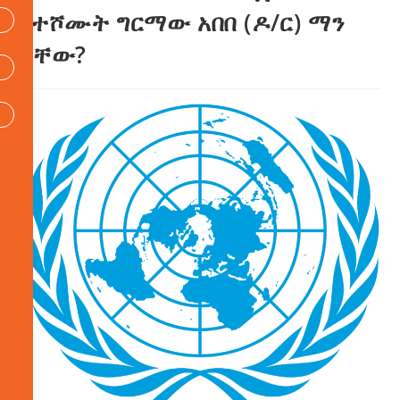
የተሾሙት ግርማው አበበ (ዶ/ር) ማን
ናቸው?