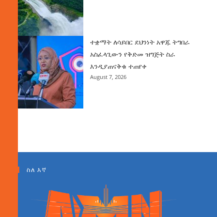
ተቋማት ለሳይበር ደህንነት አዋጁ ትግበራ
አስፈላጊውን የቅድመ ዝግጅት ስራ
እንዲያጠናቅቁ ተጠየቀ
August 7, 2026
ስለ እኛ