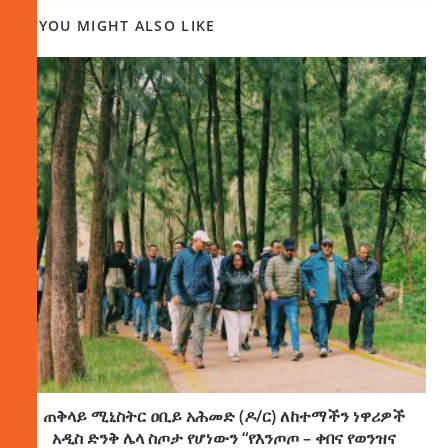
YOU MIGHT ALSO LIKE
ጠቅላይ ሚኒስትር ዐቢይ አሕመድ (ዶ/ር) ለከተማችን ነዋሪዎች
አዲስ ድንቅ ሌላ ስጦታ የሆነውን “የእንጦጦ – ቀበና የወንዝና