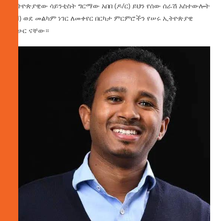
ኢትዮጵያዊው ሳይንቲስት ግርማው አበበ (ዶ/ር) ይህን የሰው ሰራሽ አስተውሎት
(AI) ወደ መልካም ነገር ለመቀየር በርካታ ምርምሮችን የሠሩ ኢትዮጵያዊ
ምሁር ናቸው።