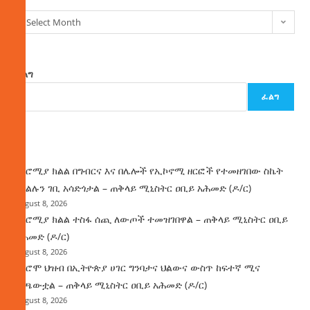
Select Month
ፈልግ
ፈልግ
ዜና
በኦሮሚያ ክልል በግብርና እና በሌሎች የኢኮኖሚ ዘርፎች የተመዘገበው ስኬት
የክልሉን ገቢ አሳድጎታል – ጠቅላይ ሚኒስትር ዐቢይ አሕመድ (ዶ/ር)
August 8, 2026
በኦሮሚያ ክልል ተስፋ ሰጪ ለውጦች ተመዝገበዋል – ጠቅላይ ሚኒስትር ዐቢይ
አሕመድ (ዶ/ር)
August 8, 2026
የኦሮሞ ህዝብ በኢትዮጵያ ሀገር ግንባታና ህልውና ውስጥ ከፍተኛ ሚና
ተጫውቷል – ጠቅላይ ሚኒስትር ዐቢይ አሕመድ (ዶ/ር)
August 8, 2026