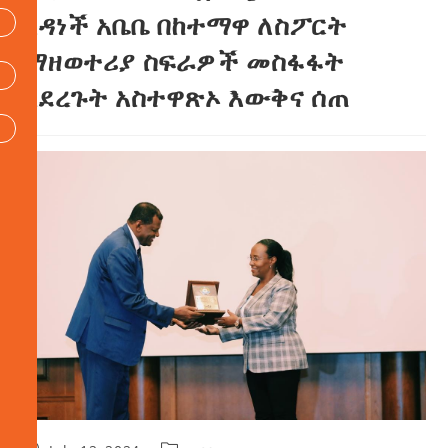
አዳነች አቤቤ በከተማዋ ለስፖርት
ማዘወተሪያ ስፍራዎች መስፋፋት
ላደረጉት አስተዋጽኦ እውቅና ሰጠ