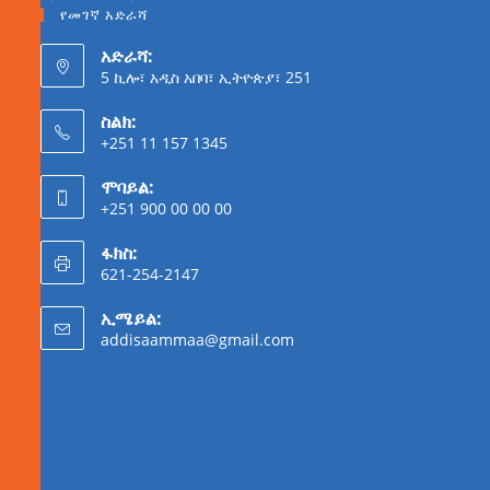
የመገኛ አድራሻ
አድራሻ:
5 ኪሎ፣ አዲስ አበባ፣ ኢትዮጵያ፣ 251
ስልክ:
+251 11 157 1345
ሞባይል:
+251 900 00 00 00
ፋክስ:
621-254-2147
ኢሜይል:
addisaammaa@gmail.com