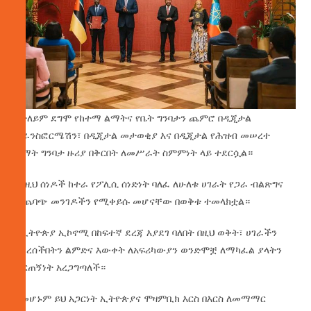
በተለይም ደግሞ የከተማ ልማትና የቤት ግንባታን ጨምሮ በዲጂታል
ትራንስፎርሜሽን፣ በዲጂታል መታወቂያ እና በዲጂታል የሕዝብ መሠረተ
ልማት ግንባታ ዙሪያ በቅርበት ለመሥራት ስምምነት ላይ ተደርሷል።
እነዚህ ሰነዶች ከተራ የፖሊሲ ሰነድነት ባለፈ ለሁለቱ ሀገራት የጋራ ብልጽግና
ተጨባጭ መንገዶችን የሚቀይሱ መሆናቸው በወቅቱ ተመላክቷል።
የኢትዮጵያ ኢኮኖሚ በከፍተኛ ደረጃ እያደገ ባለበት በዚህ ወቅት፣ ሀገራችን
የደረሰችበትን ልምድና እውቀት ለአፍሪካውያን ወንድሞቿ ለማካፈል ያላትን
ቁርጠኝነት አረጋግጣለች።
በመሆኑም ይህ አጋርነት ኢትዮጵያና ሞዛምቢክ እርስ በእርስ ለመማማር