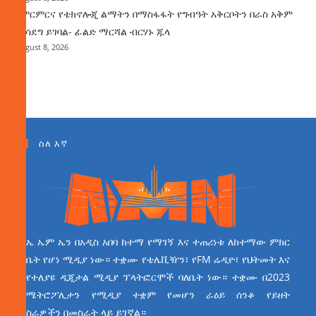
የምርምርና የቴክኖሎጂ ልማትን በማስፋፋት የግብዓት አቅርቦትን በራስ አቅም
ማሳደግ ይገባል- ፊልድ ማርሻል ብርሃኑ ጁላ
August 8, 2026
ስለ እኛ
ኤ ኤም ኤን በአዲስ አበባ ከተማ የማገኝ እና ተጠሪነቱ ለከተማው ምክር
ቤት የሆነ ሚዲያ ነው። ተቋሙ የቴሌቪዥን፣ የFM ሬዲዮ፣ የህትመት እና
የተለያዩ ዲጂታል ሚዲያ ፕላትፎርሞች ባለቤት ነው። ተቋሙ በ2023
ሜትሮፖሊታን የሚዲያ ተቋም የመሆን ራዕይ ሰንቆ የይዘት
ስራዎችን በመስራት ላይ ይገኛል።