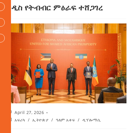
አዲስ የትብብር ምዕራፍ ተሸጋገረ
April 27, 2026
አፍሪካ
/
ኢትዮጵያ
/
ዓለም አቀፍ
/
ዲፕሎማሲ