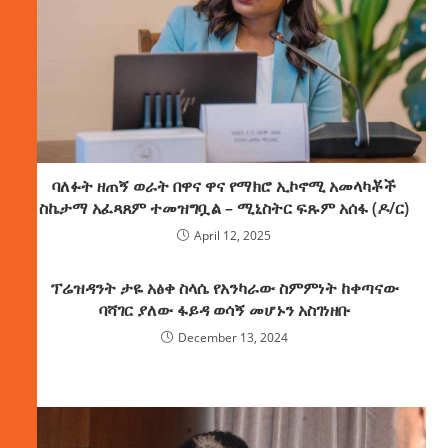
ባለፉት ዘጠኝ ወራት በዋና ዋና የማክሮ ኢኮኖሚ አመላካቾች
ስኬታማ አፈጻጸም ተመዝግቧል – ሚኒስትር ፍጹም አሰፋ (ዶ/ር)
April 12, 2025
ፕሬዝዳንት ታዬ አፅቀ ስላሴ የአንካራው ስምምነት ከቀጣናው
ባሻገር ያለው ፋይዳ ወሳኝ መሆኑን አስገነዘቡ
December 13, 2024