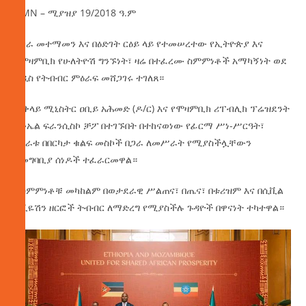
AMN – ሚያዝያ 19/2018 ዓ.ም
በጋራ መተማመን እና በዕድገት ርዕይ ላይ የተመሠረተው የኢትዮጵያ እና
የሞዛምቢክ የሁለትዮሽ ግንኙነት፣ ዛሬ በተፈረሙ ስምምነቶች አማካኝነት ወደ
አዲስ የትብብር ምዕራፍ መሸጋገሩ ተገለጸ።
ጠቅላይ ሚኒስትር ዐቢይ አሕመድ (ዶ/ር) እና የሞዛምቢክ ሪፐብሊክ ፕሬዝደንት
ዳንኤል ፍራንሲስኮ ቻፖ በተገኙበት በተከናወነው የፊርማ ሥነ-ሥርዓት፣
ሀገራቱ በበርካታ ቁልፍ መስኮች በጋራ ለመሥራት የሚያስችሏቸውን
የመግባቢያ ሰነዶች ተፈራርመዋል።
ከስምምነቶቹ መካከልም በወታደራዊ ሥልጠና፣ በጤና፣ በቱሪዝም እና በሲቪል
አቪዬሽን ዘርፎች ትብብር ለማድረግ የሚያስችሉ ጉዳዮች በዋናነት ተካተዋል።