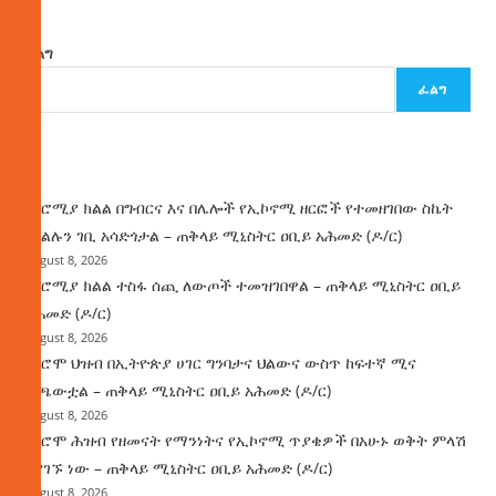
ፈልግ
ፈልግ
ዜና
በኦሮሚያ ክልል በግብርና እና በሌሎች የኢኮኖሚ ዘርፎች የተመዘገበው ስኬት
የክልሉን ገቢ አሳድጎታል – ጠቅላይ ሚኒስትር ዐቢይ አሕመድ (ዶ/ር)
August 8, 2026
በኦሮሚያ ክልል ተስፋ ሰጪ ለውጦች ተመዝገበዋል – ጠቅላይ ሚኒስትር ዐቢይ
አሕመድ (ዶ/ር)
August 8, 2026
የኦሮሞ ህዝብ በኢትዮጵያ ሀገር ግንባታና ህልውና ውስጥ ከፍተኛ ሚና
ተጫውቷል – ጠቅላይ ሚኒስትር ዐቢይ አሕመድ (ዶ/ር)
August 8, 2026
የኦሮሞ ሕዝብ የዘመናት የማንነትና የኢኮኖሚ ጥያቄዎች በአሁኑ ወቅት ምላሽ
እያገኙ ነው – ጠቅላይ ሚኒስትር ዐቢይ አሕመድ (ዶ/ር)
August 8, 2026