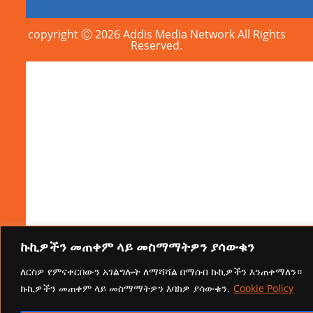
copyright Ⓒ 2026 Addis Media Network All Rights
Reserved.
ኩኪዎችን መጠቀም ላይ መስማማትዎን ያሳውቁን
ለርስዎ የምናቀርበውን አገልግሎት ለማሻሻል በማሰብ ኩኪዎችን እንጠቀማለን።
ኩኪዎችን መጠቀም ላይ መስማማትዎን እባክዎ ያሳውቁን.
Cookie Policy