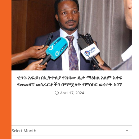
ዊንጉ አፍሪካ በኢትዮጰያ የገነባው ዴታ ማዕከል አለም አቀፍ
የመመዘኛ መስፈርቶችን በማሟላት የምስክር ወረቀት አገኘ
April 17, 2024
ክምችት
Select Month