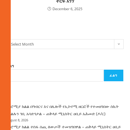
ትርፍ አገኘ
December 6, 2025
ክምችት
Select Month
ፈልግ
ፈልግ
ዜና
በኦሮሚያ ክልል በግብርና እና በሌሎች የኢኮኖሚ ዘርፎች የተመዘገበው ስኬት
የክልሉን ገቢ አሳድጎታል – ጠቅላይ ሚኒስትር ዐቢይ አሕመድ (ዶ/ር)
August 8, 2026
በኦሮሚያ ክልል ተስፋ ሰጪ ለውጦች ተመዝገበዋል – ጠቅላይ ሚኒስትር ዐቢይ