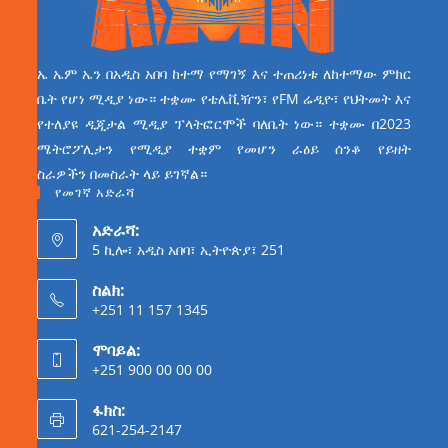
ኤ ኤም ኤን በአዲስ አበባ ከተማ የማገኝ እና ተጠሪነቱ ለከተማው ምክር
ቤት የሆነ ሚዲያ ነው። ተቋሙ የቴሌቪዥን፣ የFM ሬዲዮ፣ የህትመት እና
የተለያዩ ዲጂታል ሚዲያ ፕላትፎርሞች ባለቤት ነው። ተቋሙ በ2023
ሜትሮፖሊታን የሚዲያ ተቋም የመሆን ራዕይ ሰንቆ የይዘት
ስራዎችን በመስራት ላይ ይገኛል።
የመገኛ አድራሻ
አድራሻ:
5 ኪሎ፣ አዲስ አበባ፣ ኢትዮጵያ፣ 251
ስልክ:
+251 11 157 1345
ሞባይል:
+251 900 00 00 00
ፋክስ:
621-254-2147