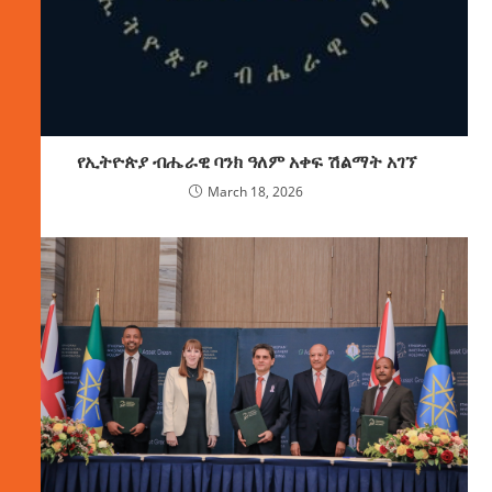
የኢትዮጵያ ብሔራዊ ባንክ ዓለም አቀፍ ሽልማት አገኘ
March 18, 2026