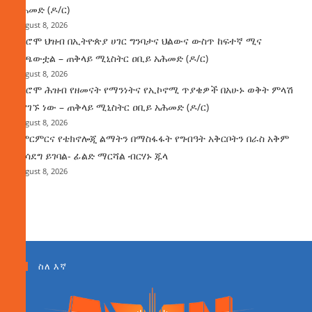
አሕመድ (ዶ/ር)
August 8, 2026
የኦሮሞ ህዝብ በኢትዮጵያ ሀገር ግንባታና ህልውና ውስጥ ከፍተኛ ሚና
ተጫውቷል – ጠቅላይ ሚኒስትር ዐቢይ አሕመድ (ዶ/ር)
August 8, 2026
የኦሮሞ ሕዝብ የዘመናት የማንነትና የኢኮኖሚ ጥያቄዎች በአሁኑ ወቅት ምላሽ
እያገኙ ነው – ጠቅላይ ሚኒስትር ዐቢይ አሕመድ (ዶ/ር)
August 8, 2026
የምርምርና የቴክኖሎጂ ልማትን በማስፋፋት የግብዓት አቅርቦትን በራስ አቅም
ማሳደግ ይገባል- ፊልድ ማርሻል ብርሃኑ ጁላ
August 8, 2026
ስለ እኛ