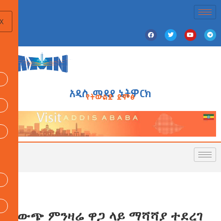
X
አዲስ ሚዲያ ኔትዎርክ
የትውልድ ድምፅ
የውጭ ምንዛሬ ዋጋ ላይ ማሻሻያ ተደረገ