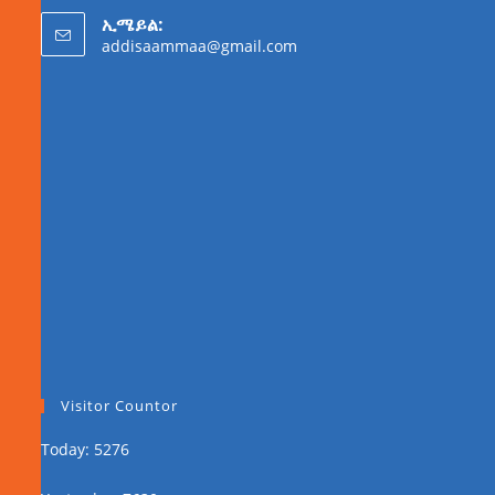
ኢሜይል:
addisaammaa@gmail.com
Visitor Countor
Today: 5276