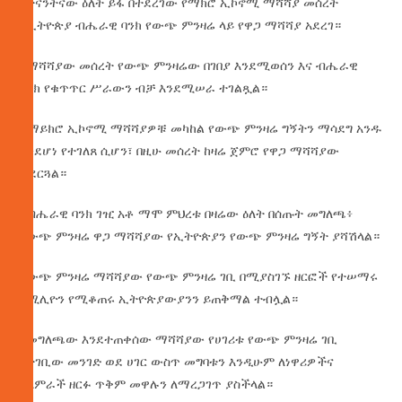
በትናንትናው ዕለት ይፋ በተደረገው የማክሮ ኢኮኖሚ ማሻሻያ መሰረት
የኢትዮጵያ ብሔራዊ ባንክ የውጭ ምንዛሬ ላይ የዋጋ ማሻሻያ አደረገ።
በማሻሻያው መሰረት የውጭ ምንዛሬው በገበያ እንደሚወሰን እና ብሔራዊ
ባንክ የቁጥጥር ሥራውን ብቻ እንደሚሠራ ተገልጿል።
ከማይክሮ ኢኮኖሚ ማሻሻያዎቹ መካከል የውጭ ምንዛሬ ግኝትን ማሳደግ አንዱ
እንደሆነ የተገለጸ ሲሆን፣ በዚሁ መሰረት ከዛሬ ጀምሮ የዋጋ ማሻሻያው
ተደርጓል።
የብሔራዊ ባንክ ገዢ አቶ ማሞ ምህረቱ በዛሬው ዕለት በሰጡት መግለጫ፥
የውጭ ምንዛሬ ዋጋ ማሻሻያው የኢትዮጵያን የውጭ ምንዛሬ ግኝት ያሻሽላል።
የውጭ ምንዛሬ ማሻሻያው የውጭ ምንዛሬ ገቢ በሚያስገኙ ዘርፎች የተሠማሩ
በሚሊዮን የሚቆጠሩ ኢትዮጵያውያንን ይጠቅማል ተብሏል።
በመግለጫው እንደተጠቀሰው ማሻሻያው የሀገሪቱ የውጭ ምንዛሬ ገቢ
በተገቢው መንገድ ወደ ሀገር ውስጥ መግባቱን እንዲሁም ለነዋሪዎችና
ለአምራች ዘርፉ ጥቅም መዋሉን ለማረጋገጥ ያስችላል።