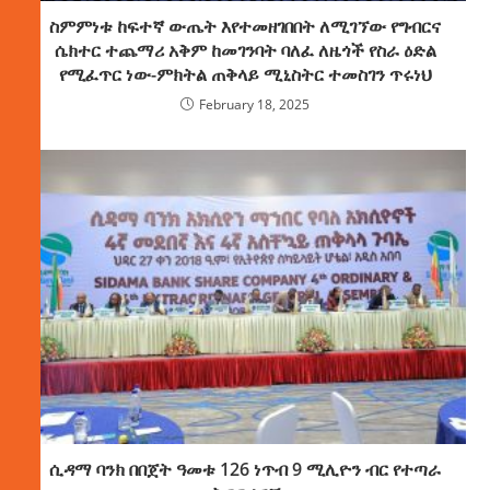
ስምምነቱ ከፍተኛ ውጤት እየተመዘገበበት ለሚገኘው የግብርና
ሴክተር ተጨማሪ አቅም ከመገንባት ባለፈ ለዜጎች የስራ ዕድል
የሚፈጥር ነው-ምክትል ጠቅላይ ሚኒስትር ተመስገን ጥሩነህ
February 18, 2025
ሲዳማ ባንክ በበጀት ዓመቱ 126 ነጥብ 9 ሚሊዮን ብር የተጣራ