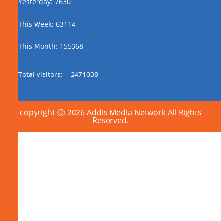
Yesterday: 7630
This Week: 63114
This Month: 155368
Total Visitors:
2471038
copyright Ⓒ 2026 Addis Media Network All Rights
Reserved.