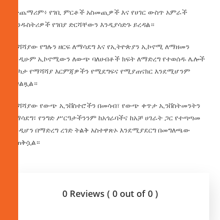
በተጨማሪም፥ የገቢ ምርቶች አስመጪዎች እና የሀገር ውስጥ አምራች
ኢንዱስትሪዎች የገበያ ድርሻቸውን እንዲያሳድጉ ይረዳል።
ማሻሻያው የግሉን ዘርፍ ለማሳደግ እና የኢትዮጵያን ኢኮኖሚ ለማዘመን
እንዲሁም ኢኮኖሚውን ለውጭ ባለሀብቶች ክፍት ለማድረግ የተወሰዱ ሌሎች
በርካታ የማሻሻያ እርምጃዎችን የሚደግፍና የሚያጠናክር እንደሚሆንም
ተገልጿል።
ማሻሻያው የውጭ ኢንቨስተሮችን በመሳብ፣ የውጭ ቀጥታ ኢንቨስትመንትን
በማሳደግ፣ የንግድ ሥርዓታችንንም ከአጎራባችና ከአቻ ሀገራት ጋር የተጣጣመ
እንዲሆን በማድረግ ረገድ ትልቅ አስተዋጽኦ እንደሚያደርግ በመግለጫው
ተጠቅሷል።
0 Reviews ( 0 out of 0 )