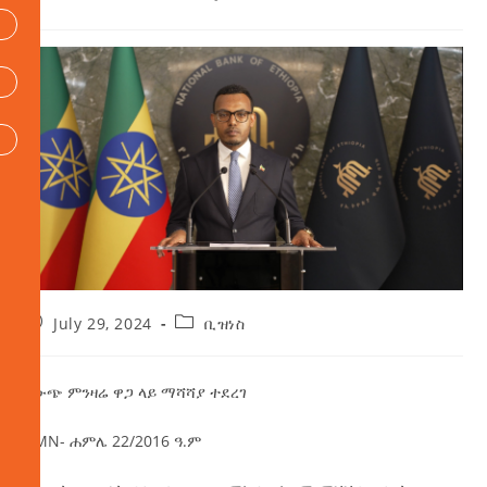
July 29, 2024
ቢዝነስ
የውጭ ምንዛሬ ዋጋ ላይ ማሻሻያ ተደረገ
AMN- ሐምሌ 22/2016 ዓ.ም