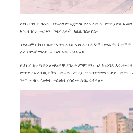
የቅርስ ጥበቃ ስራው በተጓዳኝም እጅግ ጎስቋላና ለመኖር ምቹ ያልነበሩ መ
እየተተገበሩ መሆኑን ከንቲባ አዳነች አቤቤ ገልጸዋል።
በተለይም በቅርቡ በመዲናችን አዲስ አበባ እና በሌሎች የሀገራችን ከተሞች
ራዕይ ዋነኛ ማሳያ መሆኑን አብራርተዋል።
ይህ ስራ ከተማዋን ለነዋሪዎቿ ይበልጥ ምቹ፣ ማራኪ፣ አረንጓዴ እና ዘመና
ምቹ የሆኑ አካባቢዎችን ከመፍጠር እንዲሁም የከተማዋን ገጽታ ከመቀየር 
ገጻቸው ባስተላለፉት መልዕክት በሰፊው አብራርተዋል።