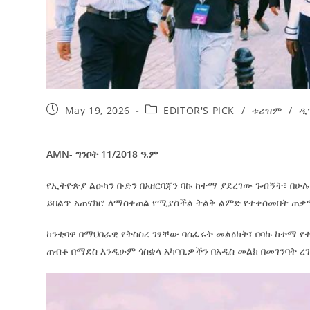
May 19, 2026
EDITOR'S PICK
/
ቱሪዝም
/
ዲ
AMN- ግንቦት 11/2018 ዓ.ም
የኢትዮጵያ ልዑካን ቡድን በአዘርባጃን ባኩ ከተማ ያደረገው ጉብኝት፣ በሁ
ይበልጥ አጠናክሮ ለማስቀጠል የሚያስችል ትልቅ ልምድ የተቀሰመበት ጠቃሚ
ከንቲባዋ በማህበራዊ የትስስረ ገፃቸው ባሰፈሩት መልዕክት፣ በባኩ ከተማ የ
ጠብቆ በማደስ እንዲሁም ጎስቋላ አካባቢዎችን በአዲስ መልክ በመገንባት ረ