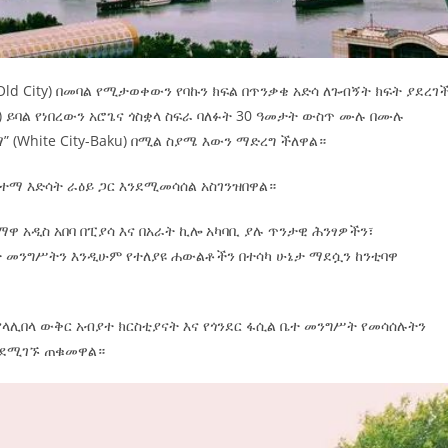
Old City) በመባል የሚታወቀውን የባኩን ክፍል በጥንቃቄ አድሳ ለጉብኝት ክፍት ያደረገ
ty) ይባል የነበረውን አሮጌና ጎስቋላ ስፍራ ባለፉት 30 ዓመታት ውስጥ ሙሉ በሙሉ
 (White City-Baku) በሚል ስያሜ እውን ማድረግ ችለዋል።
ከተማ እድሳት ራዕይ ጋር እንደሚመሳሰል አስገንዝበዋል።
ዋ አዲስ አበባ በፒያሳ እና በአራት ኪሎ አካባቢ ያሉ ጥንታዊ ሕንፃዎችን፣
መንግሥትን እንዲሁም የተለያዩ ሐውልቶችን በተሳካ ሁኔታ ማደሷን ከንቲባዋ
 የላሊበላ ውቅር አብያተ ክርስቲያናት እና የጎንደር ፋሲል ቤተ መንግሥት የመሳሰሉትን
እንደሚገኙ ጠቁመዋል።