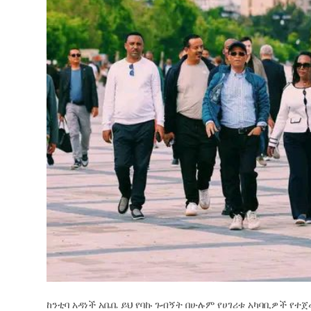
ከንቲባ አዳነች አቤቤ ይህ የባኩ ጉብኝት በሁሉም የሀገሪቱ አካባቢዎች የተ