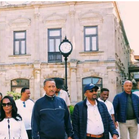
ኢትዮጵያ የቀጣናውን ኢኮኖሚያዊ ገጽታ በአዲስ
አዲስ ሚዲያ ኔትዎርክ በይዘት ስራዎቹ የሀ
መልኩ እየቀረጸች ነው-ፈርስት ፖስት
ተቃውሞ የበዛበት የፊፋ አዲሱ እቅድ
ትርክትን በማረም እና የወል ትርክትን በመ
ና
ሃላፊነቱን እየተወጣ ይገኛል
August 7, 2026
July 30, 2026
ርፍ
AmnAdmin
October 17, 2025