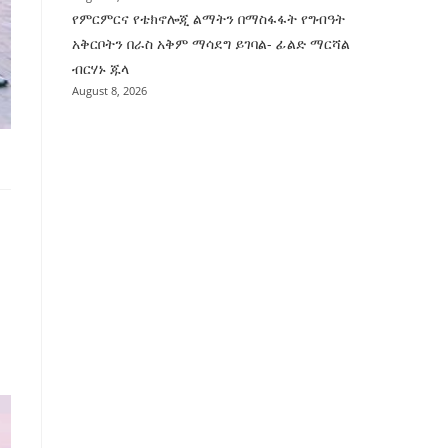
የምርምርና የቴክኖሎጂ ልማትን በማስፋፋት የግብዓት
አቅርቦትን በራስ አቅም ማሳደግ ይገባል- ፊልድ ማርሻል
ብርሃኑ ጁላ
August 8, 2026