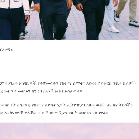
ፕሎማሲ
ሉም የሀገሪቱ አካባቢዎች የተጀመሩትን የከተማ ልማት፣ እድሳትና የቅርስ ጥበቃ ስራዎች
 ጉብኝት መሆኑን ከንቲባ አዳነች አቤቤ አስታወቁ።
ተመለከቱት አስደናቂ የከተማ እድሳት ሂደት ኢትዮጵያ በአሁኑ ወቅት ታሪክና ቅርሶችን
ገድ እያከናወነች ያለችውን ተሞክሮ የሚያንፀባርቅ መሆኑን ገልጸዋል።