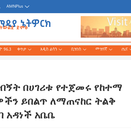
ጂ
AMNPlus
ሚዲያ ኔትዎርክ
የትውልድ ድምፅ
 96.3
ቀጥታ
አዲስ ልሳን
ቢዝነስ
መዝናኛ
ጤና
ጉብኝት በሀገሪቱ የተጀመሩ የከተማ
አሕመድ (ዶ/ር)
ንኛ ተተርጉሞ በቅርቡ
ዎችን ይበልጥ ለማጠናከር ትልቅ
ባ አዳነች አቤቤ
 3, 2026