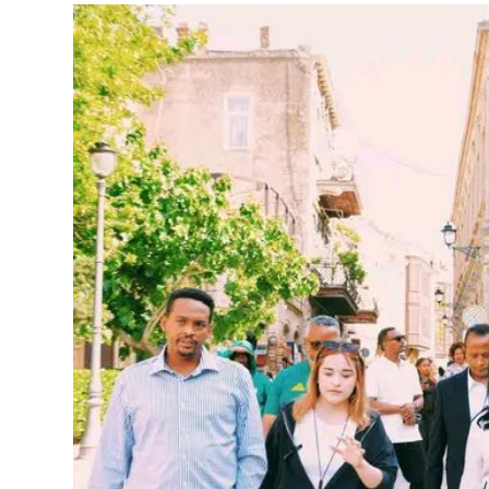
ብልፅግና ፓርቲ የምርጫ ውክልናውን ወደ
ተጨባጭ የልማት ስኬቶች ለመቀየር እየሰራ ነው
2ኛው የአዲስ ሚዲያ ኔትዎርክ አመራሮች እ
ሠራተኞች ስፖርት ፌስቲቫል በቴሌቪዥን ዘ
August 7, 2026
አሸናፊነት ተጠናቀቀ
August 1, 2026