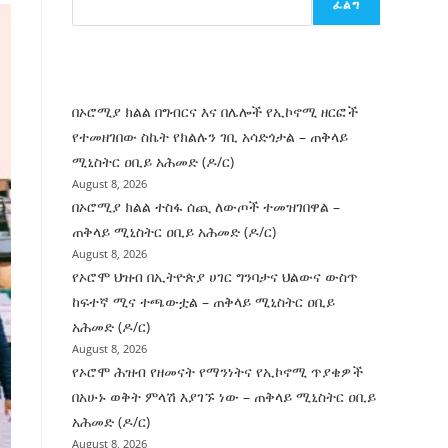
ፈልግ
ሰት
ገንባት
ዜና
በኦሮሚያ ክልል በግብርና እና በሌሎች የኢኮኖሚ ዘርፎች
የተመዘገበው ስኬት የክልሉን ገቢ አሳድጎታል – ጠቅላይ
ሚኒስትር ዐቢይ አሕመድ (ዶ/ር)
August 8, 2026
በኦሮሚያ ክልል ተስፋ ሰጪ ለውጦች ተመዝገበዋል –
ጠቅላይ ሚኒስትር ዐቢይ አሕመድ (ዶ/ር)
August 8, 2026
የኦሮሞ ህዝብ በኢትዮጵያ ሀገር ግንባታና ህልውና ውስጥ
ከፍተኛ ሚና ተጫውቷል – ጠቅላይ ሚኒስትር ዐቢይ
አሕመድ (ዶ/ር)
August 8, 2026
የኦሮሞ ሕዝብ የዘመናት የማንነትና የኢኮኖሚ ጥያቄዎች
በአሁኑ ወቅት ምላሽ እያገኙ ነው – ጠቅላይ ሚኒስትር ዐቢይ
አሕመድ (ዶ/ር)
August 8, 2026