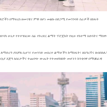
ንደሮችን በማፍረስ ዘመናዊና ምቹ በሆነ መልኩ በድጋሚ የመገንባት ስራዎች በስፋት
 በተሳካ ሁኔታ የተተገበረው ሰፊ የኮሪደር ልማት ፕሮጀክት የዚሁ የከተማ እድሳትና ማስዋ
ዊ ለማድረግ ያስቻለ ሲሆን፣ የመንገድ መሰረተ ልማቶችን ከማስፋት፣ ለእግረኛና ለብስክሌ
አኳያ እጅግ አበረታችና ተጨባጭ ውጤት የተመዘገበበት መሆኑን ከንቲባዋ በማህበራዊ