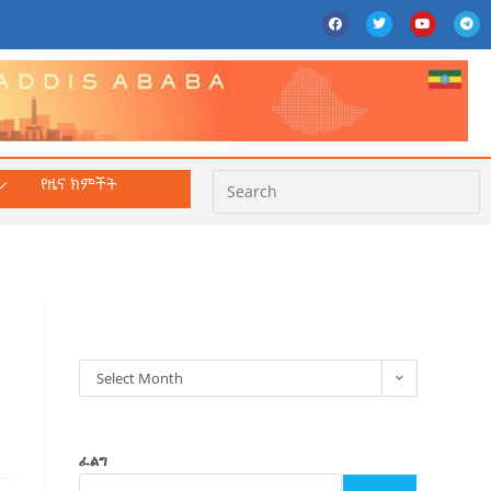
የዜና ክምችት
ክምችት
Select Month
ፈልግ