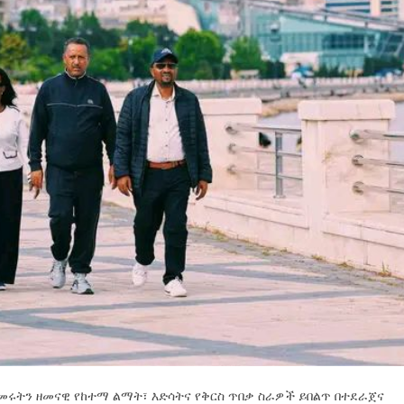
ጀመሩትን ዘመናዊ የከተማ ልማት፣ እድሳትና የቅርስ ጥበቃ ስራዎች ይበልጥ በተደራጀና