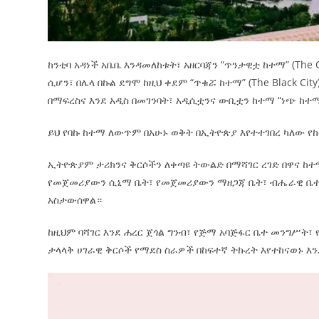
ከንቲባ አዳነች አቤቤ እንዳመለከቱት፣ አዘርባጃን “ጥንታዊቷ ከተማ” (The 
ሲሆን፣ በሌላ በኩል ደግሞ ከዚህ ቀደም “ጥቁሯ ከተማ” (The Black Ci
በማፍረስና እንደ አዲስ በመገንባት፣ አዲሲቷንና ውቢቷን ከተማ “ነጭ ከተማ”
ይህ የባኩ ከተማ ለውጥም በአሁኑ ወቅት በኢትዮጵያ እየተተገበረ ካለው የ
ኢትዮጵያም ታሪክንና ቅርሶችን ለቀጣዩ ትውልድ በማሻገር ረገድ በዋና ከተማ
የመጀመሪያውን ሲኒማ ቤት፣ የመጀመሪያውን ማዘጋጃ ቤት፣ ብሔራዊ ቤተ 
አስታውሰዋል።
ከዚህም ባሻገር እንደ ሐረር ጀጎል ግንብ፣ የጅማ አባጅፋር ቤተ መንግሥት፣
ታላላቅ ሀገራዊ ቅርሶች የማደስ ስራዎች በከፍተኛ ትኩረት እየተከናወኑ 