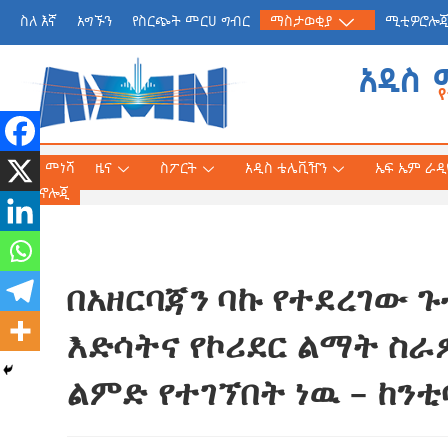
ስለ እኛ
አግኙን
የስርጭት መርሀ ግብር
ማስታወቂያ
ሚቲዎሮሎ
አዲስ 
መነሻ
ዜና
ስፖርት
አዲስ ቴሌቪዥን
ኤፍ ኤም ራዲዮ
ቴክኖሎጂ
በአዘርባጃን ባኩ የተደረገው 
የጠቅላይ ሚኒስትር ዐቢይ 
«መደመር» መጽሐፍ በቻይ
እድሳትና የኮሪደር ልማት ስራ
ለንባብ ይበቃል
ልምድ የተገኘበት ነዉ – ከንቲ
AmnAdmin
July