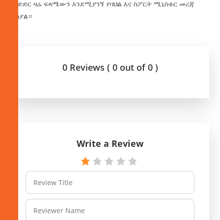
ውድድር ዛሬ ፍጻሜውን እንደሚያገኝ የባህል እና ስፖርት ሚኒስቴር መረጃ
ያሳያል።
0 Reviews ( 0 out of 0 )
Write a Review