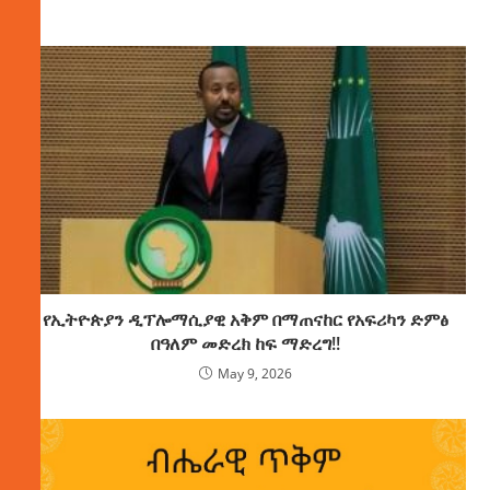
የኢትዮጵያን ዲፕሎማሲያዊ አቅም በማጠናከር የአፍሪካን ድምፅ
በዓለም መድረክ ከፍ ማድረግ!!
May 9, 2026