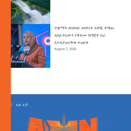
ተቋማት ለሳይበር ደህንነት አዋጁ ትግበራ
አስፈላጊውን የቅድመ ዝግጅት ስራ
እንዲያጠናቅቁ ተጠየቀ
August 7, 2026
ስለ እኛ