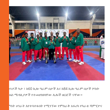
​በወንዶች ካታ ፣ ከ60 ኪሎ ግራም በታች እና ከ84 ኪሎ ግራም በታች ሦስት
የነሐስ ሜዳሊያዎች የተመዘገበባቸው ሌሎች ዘርፎች ናቸው።
አምስት ሀገራት እየተሳተፉበት የሚገኘው የምስራቅ አፍሪካ የካራቴ ሻምፒዮና