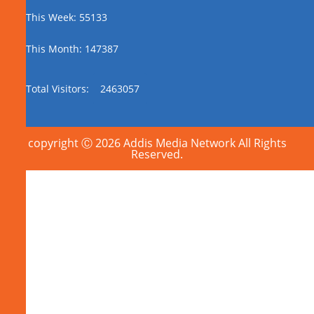
This Week: 55133
This Month: 147387
Total Visitors:
2463057
copyright Ⓒ 2026 Addis Media Network All Rights
Reserved.