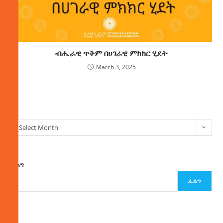
ብሔራዊ ጥቅም በሀገራዊ ምክክር ሂደት
March 3, 2025
ክምችት
Select Month
ፈልግ
ፈልግ
ዜና