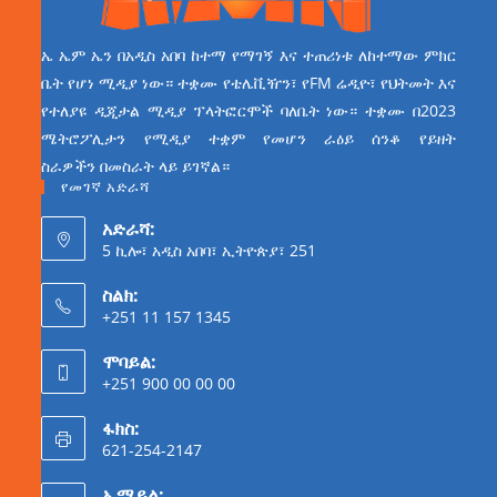
ኤ ኤም ኤን በአዲስ አበባ ከተማ የማገኝ እና ተጠሪነቱ ለከተማው ምክር
ቤት የሆነ ሚዲያ ነው። ተቋሙ የቴሌቪዥን፣ የFM ሬዲዮ፣ የህትመት እና
የተለያዩ ዲጂታል ሚዲያ ፕላትፎርሞች ባለቤት ነው። ተቋሙ በ2023
ሜትሮፖሊታን የሚዲያ ተቋም የመሆን ራዕይ ሰንቆ የይዘት
ስራዎችን በመስራት ላይ ይገኛል።
የመገኛ አድራሻ
አድራሻ:
5 ኪሎ፣ አዲስ አበባ፣ ኢትዮጵያ፣ 251
ስልክ:
+251 11 157 1345
ሞባይል:
+251 900 00 00 00
ፋክስ:
621-254-2147
ኢሜይል: