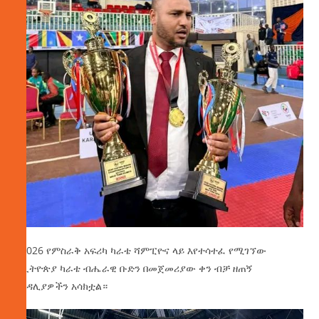
በ2026 የምስራቅ አፍሪካ ካራቴ ሻምፒዮና ላይ እየተሳተፈ የሚገኘው
የኢትዮጵያ ካራቴ ብሔራዊ ቡድን በመጀመሪያው ቀን ብቻ ዘጠኝ
ሜዳሊያዎችን አሳክቷል።