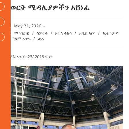
የወርቅ ሜዳሊያዎችን አሸነፈ
May 31, 2026
ማኅበራዊ
/
ስፖርት
/
አትሌቲክስ
/
አዲስ አበባ
/
ኢትዮጵያ
/
ዓለም አቀፍ
/
ጤና
AMN ግንቦት 23/ 2018 ዓ.ም