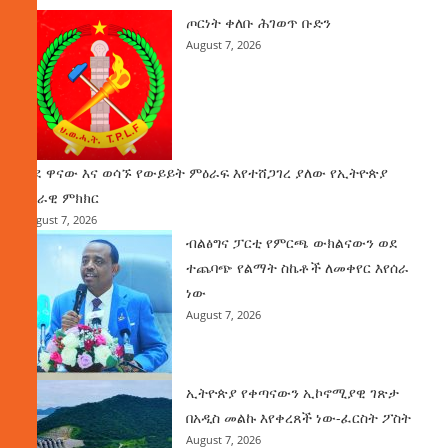
ጦርነት ቀለቡ ሕገወጥ ቡድን
August 7, 2026
ወደ ዋናው እና ወሳኙ የውይይት ምዕራፍ እየተሸጋገረ ያለው የኢትዮጵያ
ሀገራዊ ምክክር
August 7, 2026
ብልፅግና ፓርቲ የምርጫ ውክልናውን ወደ
ተጨባጭ የልማት ስኬቶች ለመቀየር እየሰራ
ነው
August 7, 2026
ኢትዮጵያ የቀጣናውን ኢኮኖሚያዊ ገጽታ
በአዲስ መልኩ እየቀረጸች ነው-ፈርስት ፖስት
August 7, 2026