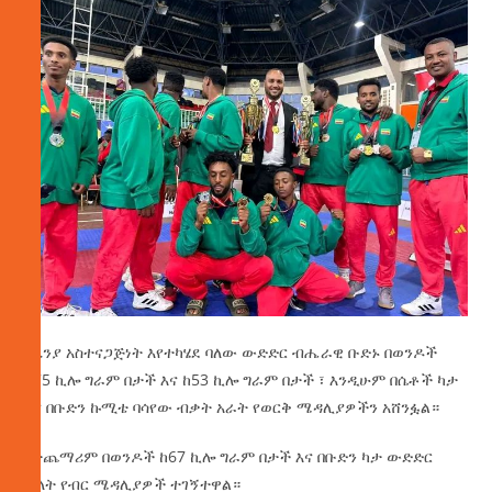
​በኬንያ አስተናጋጅነት እየተካሄደ ባለው ውድድር ብሔራዊ ቡድኑ በወንዶች
ከ75 ኪሎ ግራም በታች እና ከ53 ኪሎ ግራም በታች ፣ እንዲሁም በሴቶች ካታ
እና በቡድን ኩሚቴ ባሳየው ብቃት አራት የወርቅ ሜዳሊያዎችን አሸንፏል።
​በተጨማሪም በወንዶች ከ67 ኪሎ ግራም በታች እና በቡድን ካታ ውድድር
ሁለት የብር ሜዳሊያዎች ተገኝተዋል።