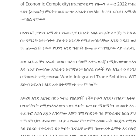
of Economic Complexity) በጎርጎሮሳዊያን የዘመን ቀመር 2022
የደን (እንጨት) ምርትን ወደ ውጭ አገራት በመላክ፡- ካናዳ፣ ሩሲያ፣ አ
መካከል ናቸው፡፡
በአንፃሩ፤ ቻይና፣ አሜሪካ፣ የአውሮፓ ህብረት አባል አገራት እና ጃፓን ከ
በቀዳሚነት እየተሳተፉ ያሉትን አገራት የሚያመሳስላቸው አንድ ጉዳይ፤ ወ
የተጨመረበት ነው። ይህንን እንደ ግብዓት በመጠቀም በገበያው ላይ ተፈላጊ
ወደ አህጉራችን አፍሪካ መለስ ብለን በዓለም አቀፍ ደረጃ በሚከናወነው የእን
እና ኬንያ የመሳሰሉ አገራትን እናገኛለን፡፡ ከሰሃራ በታች ያሉ አገራትን የ
በማውጣት የሚታወቀው World Integrated Trade Solution- W
ደቡብ አፍሪካ ከአህጉሪቱ በቀዳሚነት ተቀምጣለች፡፡
አፍሪካ እንደ አህጉር በደን ሃብቷ የበለፀገች ነች፡፡ ይሁን እንጂ፤ በዓለም 
በግብዓትነት የሚያገለግለውን የደን ሃብት በአግባቡ ማልማት፣ መጠበቅ እና 
ተፈጥሮ ለጋስ እጇን ለግሳቸው እጅግ በሚያስደንቅ ገፀ ምድራዊና ከርሰ ም
የሞዛምቢክን ተጨባጭ ሁኔታ ብንመረምር የምንረዳው ሐቅ በእጅጉ የሚያስቆጭ
ላይ የደረሱ የተፈጥሮ ደን ሃብት ቢኖራቸውም፤ በመሠረተ ልማት እና በሎ
ለአህጉሪቱ አገራት ትልቅ የገበያ አማራጭን እንደሚፈጥር ተስፋ የተጣለበትን 