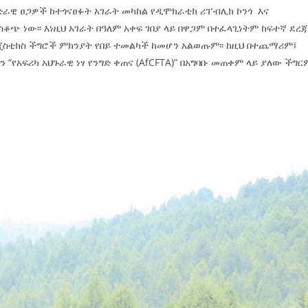
ድራዊ ፀጋዎች ከተጎናፀፉት አገራት መካከል የዲሞክራቲክ ሪፐብሊክ ኮንጎ እና
 ነው፡፡ እነዚህ አገራት በዓለም አቀፍ ገበያ ላይ በዋጋም በተፈላጊነትም ከፍተኛ ደረ
ጂስቲክስ ችግሮች ምክንያት የበይ ተመልካች ከመሆን አልወጡም፡፡ ከዚህ በተጨማሪም፤
“የአፍሪካ አህጉራዊ ነፃ የንግድ ቀጠና (AfCFTA)” በአግባቡ መጠቀም ላይ ያለው ችግር