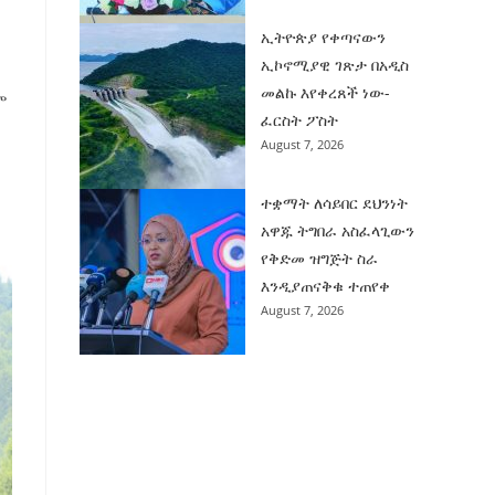
ኢትዮጵያ የቀጣናውን
ጃ
ኢኮኖሚያዊ ገጽታ በአዲስ
መልኩ እየቀረጸች ነው-
ም
ፈርስት ፖስት
August 7, 2026
ተቋማት ለሳይበር ደህንነት
አዋጁ ትግበራ አስፈላጊውን
የቅድመ ዝግጅት ስራ
እንዲያጠናቅቁ ተጠየቀ
August 7, 2026