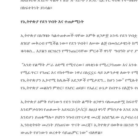
በክፍተትነት ይነሳል፡፡
የኢትዮጵያ የደን ሃብት እና ተጠቃሚነት
ኢትዮጵያ በአግባቡ ካልተጠቀመች ባቸው እምቅ ፀጋዎቿ አንዱ የደን ሃብቷ
ለገበያ መቅረብ የሚችል ነው፡፡ የደን ሃብት፤ ለሠው ልጅ በመሰረታዊነት 
ቁሳቁስ… እያልን ዘርዝረን የማንጨርሳቸው ምርቶች ዋነኛ ግብዓት ሆኖ ያገ
“አንድ የልማት ሥራ ዕድሜ የሚኖረው፣ ዘላቂነቱ የሚረጋገጠው እና አን
የሚፈጥር፣ የገጠር እና የከተማው ነዋሪ በአኗኗሩ ላይ አዎንታዊ ለውጥ የ
የኢትዮጵያን ኢኮኖሚ ከሌሎች አደጋዎች የሚታደግ… ከሆነ ነው” የሚሉት የአ
የኢትዮጵያ መልክዓ ምድር፣ የአየር ጠባይ፣ የአፈር ሁኔታ ስብጥሩ በእጅጉ 
ኢትዮጵያ ዕምቅ የሆነውን የደን ሃብት ልማት ፀጋዋን ባለመጠቀሟ ከፍተ
እንደምታስገባ የጠቆሙት አደፍርስ (ዶ/ር)፤ ለዚህ ዋነኛ ምክንያቱ እንደ 
እንደሆነ ይጠቁማሉ፡፡ ይህንን ሃሳብ በጥናታዊ መረጃ አስደግፈው ሲያብራሩም
ኢንስቲትዩት መሪነት ያስጠናው ጥናት መረጃ፤ ኢትዮጵያ በወቅቱ በአንድ ዓ
ውጤት የሆነውን ወረቀት ሳይጨምር ነው” ብለዋል፡፡