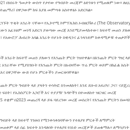
 2021 በነበሩት ዓመታት ውስጥ የታየው የግብይት መረጃም ዕድገቱን የሚጠቁም ነው፡፡ ለዚ
ኢትዮጵያ የቀጣናውን ኢኮኖሚያዊ ገጽታ በአዲስ
ተጨማሪ፤ በዋጋውም ከፍ እያለ መምጣቱ አስተዋፅኦ አድርጓል፡፡
አዲስ ሚዲያ ኔትዎርክ በይዘት ስራዎቹ የሀ
መልኩ እየቀረጸች ነው-ፈርስት ፖስት
ተቃውሞ የበዛበት የፊፋ አዲሱ እቅድ
ትርክትን በማረም እና የወል ትርክትን በመ
ና
ገኙት ጥቂት አገራት ናቸው፡፡ የኢኮኖሚ ኮምፕሌክስ ኦብዘርቫቶሪ (The Observator
ሃላፊነቱን እየተወጣ ይገኛል
August 7, 2026
July 30, 2026
ርፍ
 የነበረውን አፈፃፀም መነሻ አድርጎ ያወጣው መረጃ እንደሚያመላክተው፣ ከፍተኛ መጠን ያለ
AmnAdmin
October 17, 2025
ሜሪካ፣ የአውሮፓ ሕብረት አባል አገራት የሆኑት ስዊዲንና ፊንላንድም ከቀዳሚዎቹ ተጠቃሾ
ሌሎች አገራት ከፍተኛ መጠን ያለውን የእንጨት ምርት ገዝተዋል፡፡ በእንጨት ምርት ግዢ ላ
ደ አገራቸው የሚያስገቡት የእንጨት ምርት በአብዛኛው ጥሬ ምርት ወይም በከፊል እሴት
 እና በዋጋቸው ውድ የሆኑ ምርቶችን ያመርቱባቸዋል፡፡
ጨት ምርት ግብይት ላይ ያላትን ተሳትፎ ስንመለከት፤ እንደ ደቡብ አፍሪካ፣ ጋና፣ ናይጄሪ
ንግድ ፍሰት፣ የኤክስፖርት አጋሮች እና ተያያዥ ጉዳዮችን በተመለከተ ዝርዝር መረጃ
ITS ተቋም በ2023 መጨረሻ ላይ ይፋ ባደረገው መረጃ መሰረት፤ የእንጨት ምርትን በመላ
አቀፍ ግብይት ላይ ከፍተኛ ገንዘብ የሚንቀሳቀስባቸውን የተለያዩ ምርቶች ለማምረት
መጠቀም ላይ ሰፊ ክፍተት እንዳለባት የተለያዩ የሰነድ መረጃዎች ይጠቁማሉ፡፡ ለማሳያነት