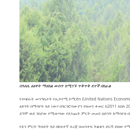
በጉለሌ ዕፅዋት ማዕከል ውስጥ ከሚገኙ ጥቅጥቅ ደኖች በከፊል
የተባበሩት መንግስታት የኢኮኖሚ ኮሚሽን (United Nations Econo
ዕድገት በማሳየት ላይ ነው፡፡ በጎርጎሮሳውያን የዘመን ቀመር ከ2011 እስከ
ደግሞ ወደ ገበያው የሚወጣው የእንጨት ምርት መጠን ዕድገት ከማሳየቱ በ
የደን ምርት ግብይት ላይ በከፍተኛ ደረጃ በመሳተፍ ትልቁን ድርሻ ይዘው የሚ