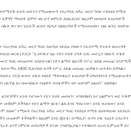
ኮኖሚያዊ ፋይዳ መሆኑን የሚጠቁሙት የአረንጓዴ አሻራ መርሃ ግብር የቴክኒክ ኮሚቴ
፡፡ ከችግኝ ማፍላት ጀምሮ ዛፍ ሆኖ ለምርት እስኪደርስ፣ ከዚያም በተለያዩ ፋብሪካዎች
 ባሉት ዋና ዋና ሂደቶች ውስጥ በርካታ ባለድርሻዎች የሚሳተፉበት፣ ብዙ ቁጥር ላላቸው
ለው የአረንጓዴ አሻራ መርሃ ግብር ከወዲሁ እየሰጠ ያለውን የኢኮኖሚ ትሩፋት ለመረዳት
ፍርስ ወርቁ (ዶ/ር)፤ ”ኢትዮጵያ ሰፊ የደን ሃብት ያላት አገር መሆኗን ባለፉት ጥቂት
 መርሃ ግብር በተጨባጭ አሳይቶናል፡፡ የደን ልማት ለዜጎች የሥራ ዕድል መፍጠር እንደሚ
ይ ለተሠማሩ ከ800 ሺህ በላይ ዜጎች የሥራ ዕድል መፍጠር መቻሉን መጥቀስ ይቻላል።
ዱስትሪ ፓርክ ውስጥ ያሉት የዘይት ማቀነባበሪያ ፋብሪካዎች በግብዓትነት የሚጠቀሙት
፣ በአፕል እና በመሳሰሉት የዕፅዋት ሃብቶቻችን ላይ መድገም አለብን” ብለዋል፡፡
ረፉ ፀጋዎቻችን አንዱ የሆነውን የደን ሃብት ጠብቀን፣ ተንከባክበን እና አልምተን ወደ ጥቅ
መሸከም ይችላሉ፡፡ የደን ልማት ዘርፉ፤ ልክ እንደ ግብርናው፣ እንደ ቱሪዝሙ፣ እንደ
 አለው” የሚሉት የአረንጓዴ አሻራ መርሃ ግብር የቴክኒክ ኮሚቴ አስተባባሪው አደፍርስ
ችን መጠቀም ትችላለች። ለዚህም እንደ ጂቡቲ፣ ሱማሊያ፣ ሱዳን ያሉ ጎረቤት አገራትን
ራት ሁነኛ የምርቱ መዳረሻዎች ሆነው ያገለግሏታል። የተባበሩት አረብ ኤምሬቶች እና