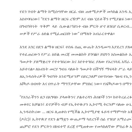
የደን ሃብት ልማት ከሚሰጣቸው ዘርፈ ብዙ ጠቀሜታዎች መካከል አንዱ ኢ
አስተባባሪው፤ “የደን ልማት ዘርፍ ረዥም እና ብዙ ሂደቶችን የሚያልፍ ነው
በግብዓትነት ጥቅም ላይ ሲውል፣ዓይነተ ብዙ ምርት ሆኖ ለገበያ ሲቀርብ…
ሠዎች የሥራ ዕድል የሚፈጠርበት ነው” በማለት አብራርተዋል፡፡
እንደ አገር በደን ልማቱ ዘርፍ፤ ተስፋ ሰጪ ውጤት እንዲመጣ እያደረገ ያ
የተፈጠረውን የሥራ ዕድል መረጃ መመልከት ይገባል፡፡ ይህንን አስመልክቶ አደ
ዓመታት ያለማቋረጥ የተተገበረው እና እየተተገበረ ያለው የአረንጓዴ አሻራ
አይተናል፡፡ ለአብነት መርሃ ግብሩ ባለፉት ዓመታት በችግኝ ማፍላት ሥራ ላ
ለኢንዱስትሪዎች ግብዓት እንደሚሆንም በይርጋለም በተገነባው ግዙፍ የኢን
አቮካዶ በብዛት እና በጥራት ማግኘታቸው ምስክር ነው፡፡ የአቮካዶውን በማንጎ
“የአገራችንን ፀጋ በአግባቡ ያላወቅንና ያልተረዳን ሕዝቦች ነን፡፡ ከተትረፈ
መቀየር ከቻልን፤ ደኖቻችን ብቻ የኢትዮጵያን ኢኮኖሚ ትርጉም ባለው ሁኔታ 
ኢንዱስትሪው … ዘርፍ ሊጠቀስ የሚችል ኢኮኖሚያዊ ፋይዳ የማምጣት አቅም
(ዶ/ር)፤ ኢትዮጵያ የደን ልማቷን ውጤታማ ካደረገች ሰፊ የገበያ አማራጮ
ጨምሮ የደን ምርትን በከፍተኛ ደረጃ የሚጠቀሙ የመካከለኛው ምስራቅ አገ