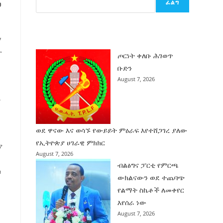
ፈልግ
ህ
ሰት
ገንባት
ዜና
y
ው
ጦርነት ቀለቡ ሕገወጥ
ች
ቡድን
August 7, 2026
ይ
ወደ ዋናው እና ወሳኙ የውይይት ምዕራፍ እየተሸጋገረ ያለው
የኢትዮጵያ ሀገራዊ ምክክር
ያ
August 7, 2026
ብልፅግና ፓርቲ የምርጫ
ክ
ውክልናውን ወደ ተጨባጭ
የልማት ስኬቶች ለመቀየር
እየሰራ ነው
August 7, 2026