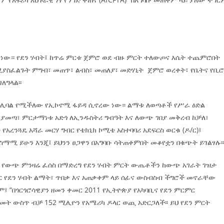
 ነው። የደን ሃብት፤ ከጥሬ ምርቱ ጀምሮ ወደ ብዙ ምርት ተለውጦና እሴት ተጨምሮበት
ከሚያስፈልጉት ምግብ፣ መጠጥ፣ ልብስ፣ መጠለያ፣ መድሃኒት ጀምሮ ወረቀት፣ የቤትና የቢ
ለግላል፡፡
ቱ ሊባል የሚችለው የኢኮኖሚ ፋይዳ ሲኖረው ነው። ልማቱ ለወጣቶች የሥራ ዕድል
ሚያመጣ፣ ምርታማነቱ አድጎ ለኢንዱስትሪ ግብዓት እና ለውጭ ገበያ መቅረብ ከቻለ፣
ረንጓዴ አሻራ መርሃ ግብር የቴክኒክ ኮሚቴ አስተባባሪ አደፍርስ ወርቁ (ዶ/ር)፤
ተስማሚ ይሁን እንጂ፤ ይህንን ፀጋዋን በአግባቡ ሳትጠቀምበት መቆየቷን በቁጭት ይገልፃሉ፡
ኛ የውጭ ምንዛሬ ፈሰስ በማድረግ የደን ሃብት ምርት ውጤቶችን ከውጭ አገራት ገዝታ
አገር የደን ሃብት ልማት፣ ጥበቃ እና አጠቃቀም ላይ ሰፊና ውስብስብ ችግሮች መኖራቸው
፤ “በጎርጎሮሳዊያን ዘመን ቀመር 2011 የኢትዮጵያ የአካባቢና የደን ምርምር
መት ውስጥ ብቻ 152 ሚሊዮን የአሜሪካ ዶላር ወጪ አድርጋለች፡፡ ይህ የደን ምርት