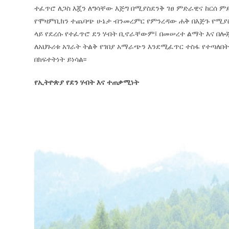
ተፈጥሮ ለጋስ እጇን ለግሳቸው እጅግ በሚያስደንቅ ገፀ ምድራዊና ከርሰ ም
የሞዛምቢክን ተጨባጭ ሁኔታ ብንመረምር የምንረዳው ሐቅ በእጅጉ የሚያስቆጭ
ላይ የደረሱ የተፈጥሮ ደን ሃብት ቢኖራቸውም፤ በመሠረተ ልማት እና በሎ
ለአህጉሪቱ አገራት ትልቅ የገበያ አማራጭን እንደሚፈጥር ተስፋ የተጣለበትን 
በክፍተትነት ይነሳል፡፡
የኢትዮጵያ የደን ሃብት እና ተጠቃሚነት