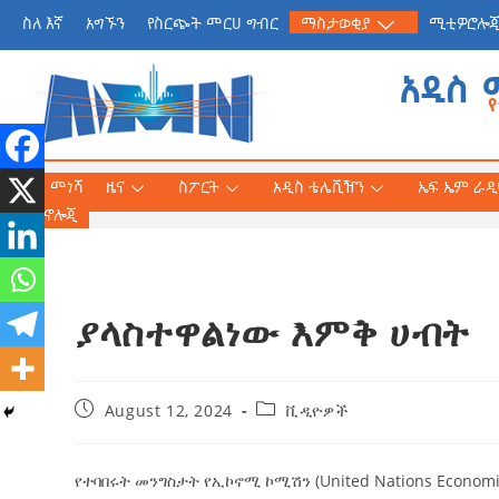
ስለ እኛ
አግኙን
የስርጭት መርሀ ግብር
ማስታወቂያ
ሚቲዎሮሎ
አዲስ 
መነሻ
ዜና
ስፖርት
አዲስ ቴሌቪዥን
ኤፍ ኤም ራዲዮ
ቴክኖሎጂ
ያላስተዋልነው እምቅ ሀብት
የጠቅላይ ሚኒስትር ዐቢይ 
«መደመር» መጽሐፍ በቻይ
ለንባብ ይበቃል
August 12, 2024
ቪዲዮዎች
AmnAdmin
July
የተባበሩት መንግስታት የኢኮኖሚ ኮሚሽን (United Nations Econo