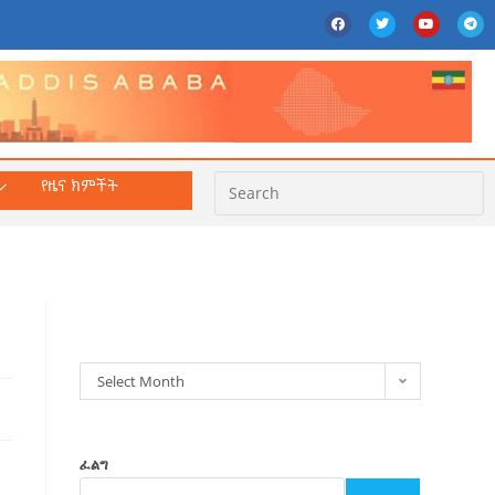
የዜና ክምችት
ክምችት
Select Month
ፈልግ