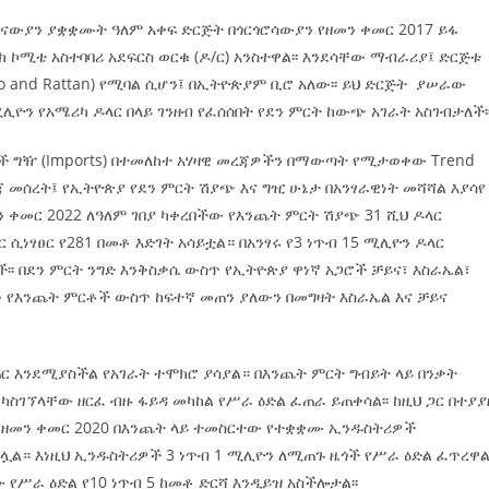
ይናውያን ያቋቋሙት ዓለም አቀፍ ድርጅት በጎርጎሮሳውያን የዘመን ቀመር 2017 ይፋ
 ኮሚቴ አስተባባሪ አደፍርስ ወርቁ (ዶ/ር) አንስተዋል፡፡ እንደሳቸው ማብራሪያ፤ ድርጅቱ
mboo and Rattan) የሚባል ሲሆን፤ በኢትዮጵያም ቢሮ አለው፡፡ ይህ ድርጅት ያሠራው
ዮን የአሜሪካ ዶላር በላይ ገንዘብ የፈሰሰበት የደን ምርት ከውጭ አገራት አስገብታለች፡
ርቶች ግዥ (Imports) በተመለከተ አሃዛዊ መረጃዎችን በማውጣት የሚታወቀው Trend
ጃ መሰረት፤ የኢትዮጵያ የደን ምርት ሽያጭ እና ግዢ ሁኔታ በአንፃራዊነት መሻሻል እያሳየ
 ቀመር 2022 ለዓለም ገበያ ካቀረበችው የእንጨት ምርት ሽያጭ 31 ሺህ ዶላር
 ሲነፃፀር የ281 በመቶ እድገት አሳይቷል። በአንፃሩ የ3 ነጥብ 15 ሚሊዮን ዶላር
፡፡ በደን ምርት ንግድ እንቅስቃሴ ውስጥ የኢትዮጵያ ዋነኛ አጋሮች ቻይና፣ እስራኤል፣
 የእንጨት ምርቶች ውስጥ ከፍተኛ መጠን ያለውን በመግዛት እስራኤል እና ቻይና
ጠር እንደሚያስችል የአገራት ተሞክሮ ያሳያል። በእንጨት ምርት ግብይት ላይ በንቃት
ካስገኘላቸው ዘርፈ ብዙ ፋይዳ መካከል የሥራ ዕድል ፈጠራ ይጠቀሳል፡፡ ከዚህ ጋር በተያያ
 የዘመን ቀመር 2020 በእንጨት ላይ ተመስርተው የተቋቋሙ ኢንዱስትሪዎች
ሏል። እነዚህ ኢንዱስትሪዎች 3 ነጥብ 1 ሚሊዮን ለሚጠጉ ዜጎች የሥራ ዕድል ፈጥረዋል፡
የሥራ ዕድል የ10 ነጥብ 5 ከመቶ ድርሻ እንዲይዝ አስችሎታል፡፡