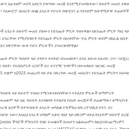
 የነበረውን አፈፃፀም መነሻ አድርጎ ያወጣው መረጃ እንደሚያመላክተው፣ ከፍተኛ መጠን ያለ
ሜሪካ፣ የአውሮፓ ሕብረት አባል አገራት የሆኑት ስዊዲንና ፊንላንድም ከቀዳሚዎቹ ተጠቃሾ
ሌሎች አገራት ከፍተኛ መጠን ያለውን የእንጨት ምርት ገዝተዋል፡፡ በእንጨት ምርት ግዢ ላ
ደ አገራቸው የሚያስገቡት የእንጨት ምርት በአብዛኛው ጥሬ ምርት ወይም በከፊል እሴት
 እና በዋጋቸው ውድ የሆኑ ምርቶችን ያመርቱባቸዋል፡፡
ጨት ምርት ግብይት ላይ ያላትን ተሳትፎ ስንመለከት፤ እንደ ደቡብ አፍሪካ፣ ጋና፣ ናይጄሪ
ንግድ ፍሰት፣ የኤክስፖርት አጋሮች እና ተያያዥ ጉዳዮችን በተመለከተ ዝርዝር መረጃ
ITS ተቋም በ2023 መጨረሻ ላይ ይፋ ባደረገው መረጃ መሰረት፤ የእንጨት ምርትን በመላ
አቀፍ ግብይት ላይ ከፍተኛ ገንዘብ የሚንቀሳቀስባቸውን የተለያዩ ምርቶች ለማምረት
መጠቀም ላይ ሰፊ ክፍተት እንዳለባት የተለያዩ የሰነድ መረጃዎች ይጠቁማሉ፡፡ ለማሳያነት
ድራዊ ፀጋዎች ከተጎናፀፉት አገራት መካከል የዲሞክራቲክ ሪፐብሊክ ኮንጎ እና
 ነው፡፡ እነዚህ አገራት በዓለም አቀፍ ገበያ ላይ በዋጋም በተፈላጊነትም ከፍተኛ ደረ
ጂስቲክስ ችግሮች ምክንያት የበይ ተመልካች ከመሆን አልወጡም፡፡ ከዚህ በተጨማሪም፤
“የአፍሪካ አህጉራዊ ነፃ የንግድ ቀጠና (AfCFTA)” በአግባቡ መጠቀም ላይ ያለው ችግር