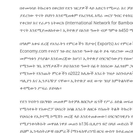
በተመሳሳይ ትኩረቱን በቀርከሃ የደን ዝርያዎች ላይ አድርጎ የሚሠራ እና ቻ
ያደረገው ጥናት ይህንን እንደሚጠቁም የአረንጓዴ አሻራ መርሃ ግብር የቴክኒክ
የቀርክሃ እና የራታን ኔትወርክ (International Network for Ba
ጥናት እንደሚያመለክተው፤ ኢትዮጵያ በአንድ ዓመት ብቻ ግምቱ ከ450 ሚሊ
በዓለም አቀፍ ደረጃ የአገራትን የምርቶችን ሽያጭ( Exports) እና የም
Economy.com የተሰኘ ገፀ-ድር ከአንድ ዓመት በፊት ይፋ ባደረገው መረ
መምጣቱን ያሳያል፡፡ እንደመረጃው ከሆነ፤ ኢትዮጵያ በጎርጎሮሳውያን የዘመን
የሚገመት ገቢ አግኝታለች። ይህ ከአንድ ዓመት በፊት ከነበረው አፈፃፀም ጋር
የሚገመት የእንጨት ምርቶችን በ2022 ከሌሎች አገራት ገዝታ አስገብታለች
ጣሊያን እና ኢንዶኔዥያ ናቸው፡፡ ኢትዮጵያ ወደ ውጭ ገበያ ከምትልካቸው
ቀዳሚውን ሥፍራ ይይዛሉ፡፡
የደን ሃብትን በአግባቡ መጠቀም ከተቻለ ለበርካታ ዜጎች የሥራ ዕድል መፍ
የሚሳተፉት የአውሮፓ ህብረት አባል አገራት ለዘርፉ የሰጡት ትልቅ ትኩረት 
የህብረቱ የኢኮኖሚ ኮሚሽን መረጃ ላይ እንደተጠቆመው፤ በጎርጎሮሳዊያኑ
የሚያንቀሳቅሱት መዋዕለ ነዋይ መጠን ከ136 ቢሊዮን ዩሮ በላይ መድረስ ች
ይህም ኢንዱስትሪዎቹ በአምራች (ማኑፋክቸሪንግ) ዘርፍ ውስጥ ከተፈጠረው 