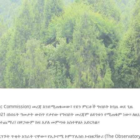
mic Commission) መረጃ እንደሚጠቁመው፤ የደን ምርቶች ግብይት ከጊዜ ወደ ጊዜ
 2021 በነበሩት ዓመታት ውስጥ የታየው የግብይት መረጃም ዕድገቱን የሚጠቁም ነው፡፡ ለዚ
ተጨማሪ፤ በዋጋውም ከፍ እያለ መምጣቱ አስተዋፅኦ አድርጓል፡፡
ገኙት ጥቂት አገራት ናቸው፡፡ የኢኮኖሚ ኮምፕሌክስ ኦብዘርቫቶሪ (The Observator