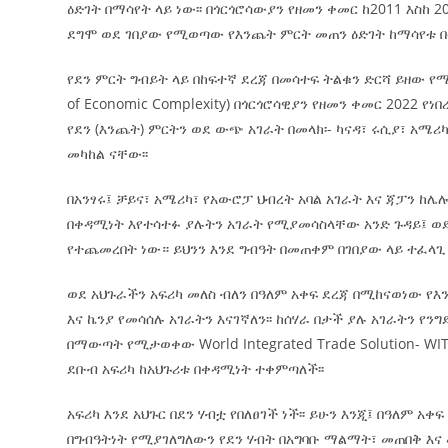
ዕድገት በማሳየት ላይ ነው፡፡ በጎርጎሮሳውያን የዘመን ቀመር ከ2011 እስከ
ደግሞ ወደ ገበያው የሚወጣው የእንጨት ምርት መጠን ዕድገት ከማሳየቱ በ
ብልፅግና ፓርቲ የምርጫ ውክልናውን ወደ
ተጨባጭ የልማት ስኬቶች ለመቀየር እየሰራ ነው
2ኛው የአዲስ ሚዲያ ኔትዎርክ አመራሮች እ
የደን ምርት ግብይት ላይ በከፍተኛ ደረጃ በመሳተፍ ትልቁን ድርሻ ይዘው የሚ
ሠራተኞች ስፖርት ፌስቲቫል በቴሌቪዥን ዘ
of Economic Complexity) በጎርጎሮሳዊያን የዘመን ቀመር 2022
August 7, 2026
አሸናፊነት ተጠናቀቀ
የደን (እንጨት) ምርትን ወደ ውጭ አገራት በመላክ፡- ካናዳ፣ ሩሲያ፣ አ
መካከል ናቸው፡፡
August 1, 2026
በአንፃሩ፤ ቻይና፣ አሜሪካ፣ የአውሮፓ ህብረት አባል አገራት እና ጃፓን ከ
በቀዳሚነት እየተሳተፉ ያሉትን አገራት የሚያመሳስላቸው አንድ ጉዳይ፤ ወ
የተጨመረበት ነው። ይህንን እንደ ግብዓት በመጠቀም በገበያው ላይ ተፈላጊ
ወደ አህጉራችን አፍሪካ መለስ ብለን በዓለም አቀፍ ደረጃ በሚከናወነው የእን
እና ኬንያ የመሳሰሉ አገራትን እናገኛለን፡፡ ከሰሃራ በታች ያሉ አገራትን የ
በማውጣት የሚታወቀው World Integrated Trade Solution- W
ደቡብ አፍሪካ ከአህጉሪቱ በቀዳሚነት ተቀምጣለች፡፡
አፍሪካ እንደ አህጉር በደን ሃብቷ የበለፀገች ነች፡፡ ይሁን እንጂ፤ በዓለም 
በግብዓትነት የሚያገለግለውን የደን ሃብት በአግባቡ ማልማት፣ መጠበቅ እና 