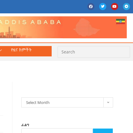
የዜና ክምችት
ክምችት
Select Month
ፈልግ