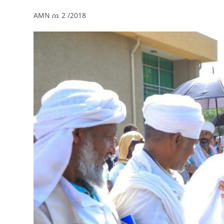
የኢትዮጵያ ኢኮኖሚ ከቡና ባሻገር
AMN ሰኔ 2 /2018
August 5, 2026
2ኛው የአዲስ ሚዲያ ኔትዎርክ አመራሮች እ
ሠራተኞች ስፖርት ፌስቲቫል በቴሌቪዥን ዘ
አሸናፊነት ተጠናቀቀ
August 1, 2026