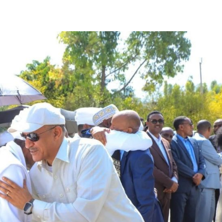
አዲስ ሚዲያ ኔትዎርክ በይዘት ስራዎቹ የሀ
ተቃውሞ የበዛበት የፊፋ አዲሱ እቅድ
ትርክትን በማረም እና የወል ትርክትን በመ
ና
የቤኒን የዲጂታል ትራንስፎርሜሽን እና ኢኖቬሽን
ሃላፊነቱን እየተወጣ ይገኛል
July 30, 2026
ርፍ
ሚኒስትር ማሁና አክፕሎጋን የኢፌዴሪ መሶብ
አገልግሎትን ጎበኙ
AmnAdmin
October 17, 2025
August 5, 2026