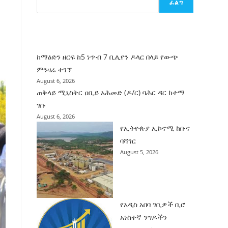
ፈልግ
ሰት
ገንባት
ዜና
ከማዕድን ዘርፍ ከ5 ነጥብ 7 ቢሊየን ዶላር በላይ የውጭ
ምንዛሬ ተገኘ
August 6, 2026
ጠቅላይ ሚኒስትር ዐቢይ አሕመድ (ዶ/ር) ባሕር ዳር ከተማ
ገቡ
August 6, 2026
የኢትዮጵያ ኢኮኖሚ ከቡና
ባሻገር
August 5, 2026
የአዲስ አበባ ገቢዎች ቢሮ
አነስተኛ ንግዶችን