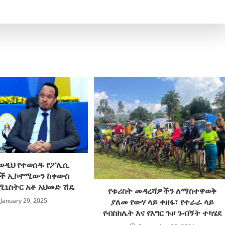
ወዲህ የተወሰዱ የፖሊሲ
ች ኢኮኖሚውን ከቀውስ
ሚኒስትር አቶ አህመድ ሽዴ
የቱሪስት መዳረሻዎችን ለማስተዋወቅ
January 29, 2025
ያለመ የውሃ ላይ ቀዘፋ፣ የተራራ ላይ
የብስክሌት እና የእግር ጉዞ ጉብኝት ተካሄደ