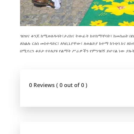
ጎበዝና ቆንጆ ከሚወለዱባት፣ታሪክና ትውፊት ከተከማቸባት፣ ከመስጠት በስተ
ለክልሉ ርዕሰ መስተዳድር፣ ለካቢኔያቸው፣ ለወልድያ ከተማ ከንቲባ እና ለ
በሚኖረን ቆይታ የተለያዩ የልማት ሥራዎችን የምንጎበኝ ይሆናል ነው ያሉት
0 Reviews ( 0 out of 0 )