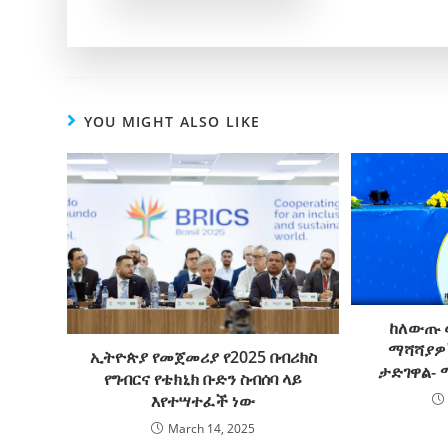
YOU MIGHT ALSO LIKE
ከለውጡ 
ማሻሻያዎ
ኢትዮጵያ የመጀመሪያ የ2025 በብሪክስ
ታድገዋል- 
የግብርና የቴክኒክ ቡድን ስብሰባ ላይ
እየተሣተፈች ነው
March 14, 2025