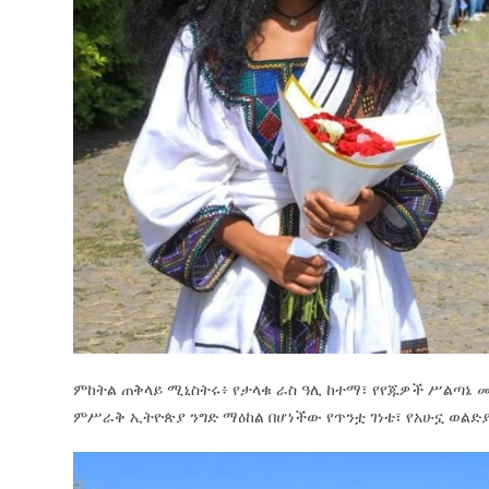
ምከትል ጠቅላይ ሚኒስትሩ፥ የታላቁ ራስ ዓሊ ከተማ፣ የየጁዎች ሥልጣኔ መ
ምሥራቅ ኢትዮጵያ ንግድ ማዕከል በሆነችው የጥንቷ ገነቴ፣ የአሁኗ ወልድ