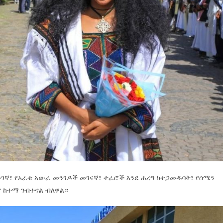
ገኛ፣ የአራቱ አውራ መንገዶች መገናኛ፣ ተራሮች እንደ ሐረግ ከተጋመዱባት፣ የሰሜን
ያ ከተማ ገብተናል ብለዋል።