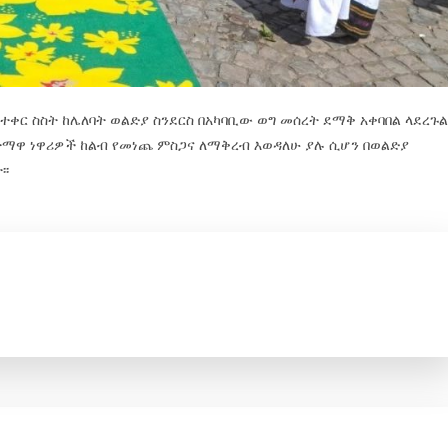
ቀር ስስት ከሌለባት ወልድያ ስንደርስ በአካባቢው ወግ መሰረት ደማቅ አቀባበል ላደረጉል
ከተማዋ ነዋሪዎች ከልብ የመነጨ ምስጋና ለማቅረብ እወዳለሁ ያሉ ሲሆን በወልድያ
፡፡