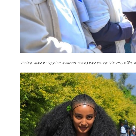
ምክትል ጠቅላይ ሚኒስትር ተመስገን ጥሩነህ የተለያዩ የልማት ሥራዎችን