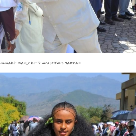
 ለመመልከት ወልዲያ ከተማ መግባታቸውን ገልጸዋል።