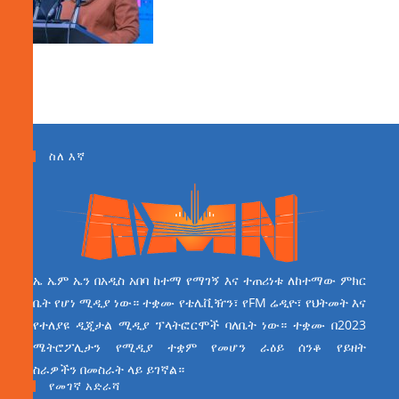
ስለ እኛ
ኤ ኤም ኤን በአዲስ አበባ ከተማ የማገኝ እና ተጠሪነቱ ለከተማው ምክር
ቤት የሆነ ሚዲያ ነው። ተቋሙ የቴሌቪዥን፣ የFM ሬዲዮ፣ የህትመት እና
የተለያዩ ዲጂታል ሚዲያ ፕላትፎርሞች ባለቤት ነው። ተቋሙ በ2023
ሜትሮፖሊታን የሚዲያ ተቋም የመሆን ራዕይ ሰንቆ የይዘት
ስራዎችን በመስራት ላይ ይገኛል።
የመገኛ አድራሻ