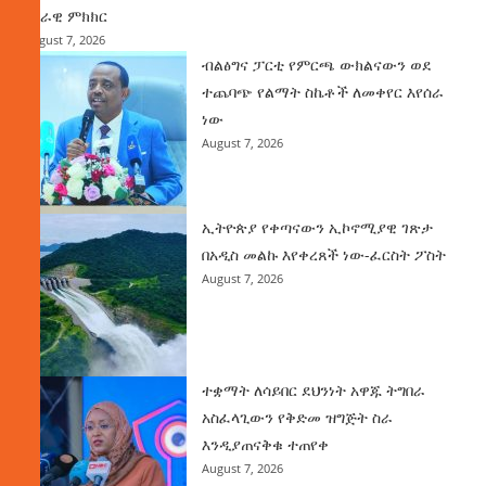
ሀገራዊ ምክክር
August 7, 2026
ብልፅግና ፓርቲ የምርጫ ውክልናውን ወደ
ተጨባጭ የልማት ስኬቶች ለመቀየር እየሰራ
ነው
August 7, 2026
ኢትዮጵያ የቀጣናውን ኢኮኖሚያዊ ገጽታ
በአዲስ መልኩ እየቀረጸች ነው-ፈርስት ፖስት
August 7, 2026
ተቋማት ለሳይበር ደህንነት አዋጁ ትግበራ
አስፈላጊውን የቅድመ ዝግጅት ስራ
እንዲያጠናቅቁ ተጠየቀ
August 7, 2026