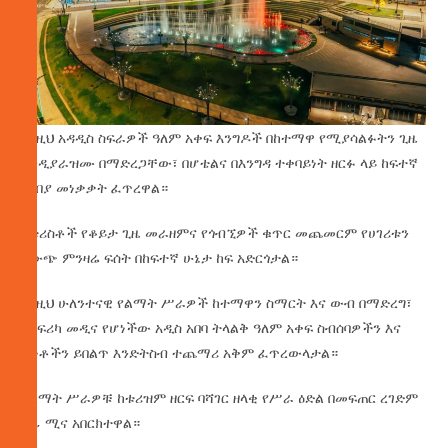
እነዚህ አዳዲስ ስፍራዎች ዓለም አቀፍ እንግዶች በከተማዋ የሚያሳልፉትን ጊዜ
እንዲያራዝሙ በማድረጋቸው፣ በሆቴልና በእንግዳ ተቀባይነት ዘርፉ ላይ ከፍተኛ
የገበያ መነቃቃት ፈጥረዋል።
የቱሪስቶች የቆይታ ጊዜ መራዘምና የጎብኚዎች ቁጥር መጨመርም የሀገሪቱን
የውጭ ምንዛሬ ፍሰት በከፍተኛ ሁኔታ ከፍ አድርጎታል።
እነዚህ ሁለንተናዊ የልማት ሥራዎች ከተማዋን ስማርት እና ውብ በማድረግ፣
የአፍሪካ መዲና የሆነችው አዲስ አበባ ትላልቅ ዓለም አቀፍ ስብሰባዎችን እና
ሁነቶችን ይበልጥ እንድትስብ ተጨማሪ አቅም ፈጥረውላታል።
የልማት ሥራዎቹ ከቱሪዝም ዘርፍ ባሻገር ዘላቂ የሥራ ዕድል በመፍጠር ረገድም
ሰፊ ሚና አበርክተዋል።