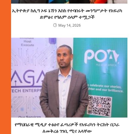
ኢትዮጵያ ከሊግ ኦፍ ኔሽን እስከ የተባበሩት መንግሥታት የአፍሪካ
ድምፅና የዓለም ሰላም ተሟጋች
May 14, 2026
የማህበራዊ ሚዲያ ተፅዕኖ ፈጣሪዎች የአፍሪካን ትርክት በጋራ
ለመቅረፅ ገንቢ ሚና አላቸው