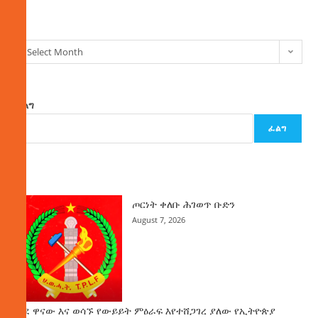
ክምችት
Select Month
ፈልግ
ፈልግ
ዜና
ጦርነት ቀለቡ ሕገወጥ ቡድን
August 7, 2026
ወደ ዋናው እና ወሳኙ የውይይት ምዕራፍ እየተሸጋገረ ያለው የኢትዮጵያ