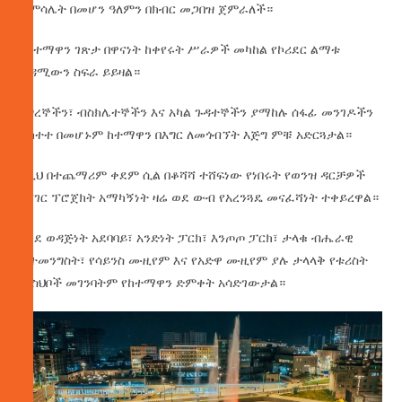
ተምሳሌት በመሆን ዓለምን በክብር መጋበዝ ጀምራለች።
የከተማዋን ገጽታ በዋናነት ከቀየሩት ሥራዎች መካከል የኮሪደር ልማቱ
ቀዳሚውን ስፍራ ይይዛል።
እግረኞችን፣ ብስክሌተኞችን እና አካል ጉዳተኞችን ያማከሉ ሰፋፊ መንገዶችን
ያካተተ በመሆኑም ከተማዋን በእግር ለመጎብኘት እጅግ ምቹ አድርጓታል።
ከዚህ በተጨማሪም ቀደም ሲል በቆሻሻ ተሸፍነው የነበሩት የወንዝ ዳርቻዎች
በሸገር ፕሮጀክት አማካኝነት ዛሬ ወደ ውብ የአረንጓዴ መናፈሻነት ተቀይረዋል።
እንደ ወዳጅነት አደባባይ፣ አንድነት ፓርክ፣ እንጦጦ ፓርክ፣ ታላቁ ብሔራዊ
ቤተመንግስት፣ የሳይንስ ሙዚየም እና የአድዋ ሙዚየም ያሉ ታላላቅ የቱሪስት
መስህቦች መገንባትም የከተማዋን ድምቀት አሳድገውታል።