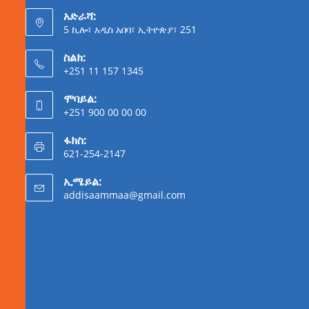
አድራሻ:
5 ኪሎ፣ አዲስ አበባ፣ ኢትዮጵያ፣ 251
ስልክ:
+251 11 157 1345
ሞባይል:
+251 900 00 00 00
ፋክስ:
621-254-2147
ኢሜይል:
addisaammaa@gmail.com