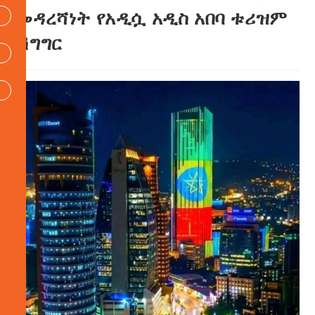
መዳረሻነት የአዲሷ አዲስ አበባ ቱሪዝም
ሽግግር