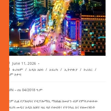
June 11, 2026
ቱሪዝም
/
አዲስ አበባ
/
አፍሪካ
/
ኢትዮጵያ
/
ኮሪደር
/
ዓለም አቀፍ
AMN – ሰኔ 04/2018 ዓ.ም
ቀደም ሲል የፖለቲካና የዲፕሎማሲ ማዕከል በመሆን ብቻ የምትታወቀው
የአፍሪካ መዲና አዲስ አበባ፣ ዛሬ ላይ የውበት፣ የጥንካሬ እና የዘመናዊነት