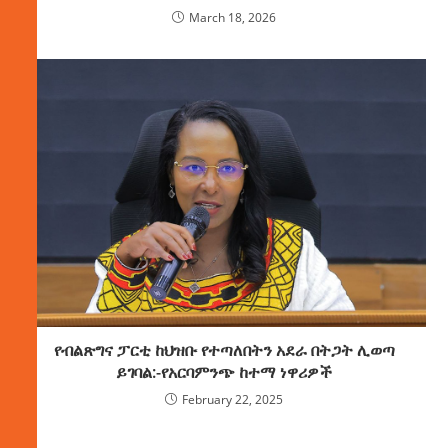
March 18, 2026
የብልጽግና ፓርቲ ከህዝቡ የተጣለበትን አደራ በትጋት ሊወጣ
ይገባል:-የአርባምንጭ ከተማ ነዋሪዎች
February 22, 2025