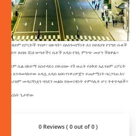
በተለይም በፓርኮች ጥበቃ፣ በጽዳት፣ በአስጐብኝነት እና በተለያዩ የንግድ ሱቆች
ውስጥ ለብዙ ሺህ ወጣቶችና ሴቶች አዲስ የገቢ ምንጭ መሆን ችለዋል።
ቀደም ሲል በከተማ አስተዳደሩ በቀረበው የ9 ወራት የዕቅድ አፈፃፀም ሪፖርት
ላይ እንዳመላከተው አዲሷ አዲስ አበባ የነዋሪዎቿን ተጠቃሚነት ባረጋገጠ እና
የቱሪዝም መዳረሻነቷን ባሳደገ መልኩ የዘመናዊነት ተምሳሌት ሆና ትቀጥላለች።
በበረከት ጌታቸው
0 Reviews ( 0 out of 0 )