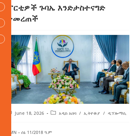
ፓርቲዎች ጉባኤ እንድታስተናግድ
ተመረጠች
June 18, 2026
አዲስ አበባ
/
ኢትዮጵያ
/
ዲፕሎማሲ
AMN – ሰኔ 11/2018 ዓ.ም