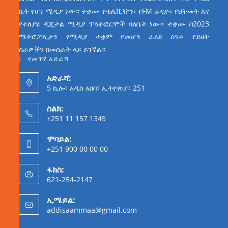
ቤት የሆነ ሚዲያ ነው። ተቋሙ የቴሌቪዥን፣ የFM ሬዲዮ፣ የህትመት እና
የተለያዩ ዲጂታል ሚዲያ ፕላትፎርሞች ባለቤት ነው። ተቋሙ በ2023
ሜትሮፖሊታን የሚዲያ ተቋም የመሆን ራዕይ ሰንቆ የይዘት
ስራዎችን በመስራት ላይ ይገኛል።
የመገኛ አድራሻ
አድራሻ:
5 ኪሎ፣ አዲስ አበባ፣ ኢትዮጵያ፣ 251
ስልክ:
+251 11 157 1345
ሞባይል:
+251 900 00 00 00
ፋክስ:
621-254-2147
ኢሜይል:
addisaammaa@gmail.com