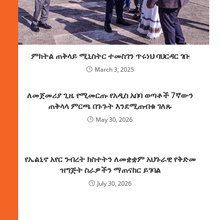
ምክትል ጠቅላይ ሚኒስትር ተመስገን ጥሩነህ ባህርዳር ገቡ
March 3, 2025
ለመጀመሪያ ጊዜ የሚመርጡ የአዲስ አበባ ወጣቶች 7ኛውን
ጠቅላላ ምርጫ በጉጉት እንደሚጠብቁ ገለጹ
May 30, 2026
የኤልኒኖ አየር ንብረት ክስተትን ለመቋቋም አህጉራዊ የቅድመ
ዝግጅት ስራዎችን ማጠናከር ይገባል
July 30, 2026