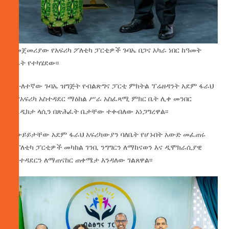
የመጀመሪያው የአፍሪካ ፖለቲካ ፓርቲዎች ጉባኤ በጋና አካራ ነበር ከዓመት
በፊት የተካሄደው፡፡
ለሁለተኛው ጉባኤ ዝግጅት የብልጽግና ፓርቲ ምክትል ፕሬዘዳንት አደም ፋራህ
፣ የአፍሪካ አስተዳደር ማዕከል ሥራ አስፈጻሚ ምክር ቤት ሊቀ መንበር
ቤኔዲክታ ላሲን በጽሕፈት ቤታቸው ተቀብለው አነጋግረዋል፡፡
በውይይታቸው አደም ፋራህ አፍሪካውያን ባለቤት የሆኑበት አውድ መፈጠሩ
በፖለቲካ ፓርቲዎች መካከል ገንቢ ንግግርን ለማከናወን እና ዲሞክራሲያዊ
አስተዳደርን ለማጠናከር ጠቀሜታ እንዳለው ገልጸዋል፡፡