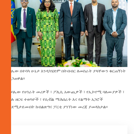
ጉባኤው በተሳካ ሁኔታ እንዲካሄድም በትብብር ለመስራት ያላቸውን ቁርጠኝነት
አረጋጠዋል፡፡
በጉባኤው የሀገራት መሪዎች ፣ ፖሊሲ አውጪዎች ፣ የኢኮኖሚ ባለሙያዎች ፣
የግሉ ዘርፍ ተወካዮች ፣ የሲቭል ማሕበራት እና የልማት አጋሮች
እንደሚታደሙበት ከብልጽግና ፓርቲ ያገኘነው መረጃ ያመላክታል፡፡