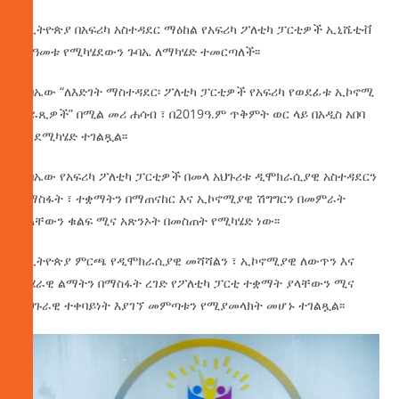
የኢትዮጵያ በአፍሪካ አስተዳደር ማዕከል የአፍሪካ ፖለቲካ ፓርቲዎች ኢኒሼቲቭ
በየዓመቱ የሚካሄደውን ጉባኤ ለማካሄድ ተመርጣለች፡፡
ጉባኤው “ለእድገት ማስተዳደር፡ ፖለቲካ ፓርቲዎች የአፍሪካ የወደፊቱ ኢኮኖሚ
ቀራጺዎች” በሚል መሪ ሐሳብ ፣ በ2019ዓ.ም ጥቅምት ወር ላይ በአዲስ አበባ
እንደሚካሄድ ተገልጿል፡፡
ጉባኤው የአፍሪካ ፖለቲካ ፓርቲዎች በመላ አህጉሪቱ ዲሞክራሲያዊ አስተዳደርን
በማስፋት ፣ ተቋማትን በማጠናከር እና ኢኮኖሚያዊ ሽግግርን በመምራት
ያላቸውን ቁልፍ ሚና አጽንኦት በመስጠት የሚካሄድ ነው፡፡
የኢትዮጵያ ምርጫ የዲሞክራሲያዊ መሻሻልን ፣ ኢኮኖሚያዊ ለውጥን እና
ብሄራዊ ልማትን በማስፋት ረገድ የፖለቲካ ፓርቲ ተቋማት ያላቸውን ሚና
አህጉራዊ ተቀባይነት እያገኘ መምጣቱን የሚያመላክት መሆኑ ተገልጿል፡፡