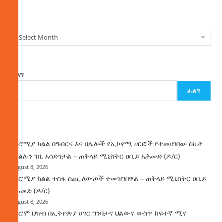
ክምችት
Select Month
ፈልግ
ፈልግ
ዜና
በኦሮሚያ ክልል በግብርና እና በሌሎች የኢኮኖሚ ዘርፎች የተመዘገበው ስኬት
የክልሉን ገቢ አሳድጎታል – ጠቅላይ ሚኒስትር ዐቢይ አሕመድ (ዶ/ር)
August 8, 2026
በኦሮሚያ ክልል ተስፋ ሰጪ ለውጦች ተመዝገበዋል – ጠቅላይ ሚኒስትር ዐቢይ
አሕመድ (ዶ/ር)
August 8, 2026
የኦሮሞ ህዝብ በኢትዮጵያ ሀገር ግንባታና ህልውና ውስጥ ከፍተኛ ሚና