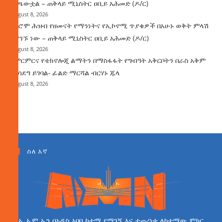
ተጫውቷል – ጠቅላይ ሚኒስትር ዐቢይ አሕመድ (ዶ/ር)
August 8, 2026
የኦሮሞ ሕዝብ የዘመናት የማንነትና የኢኮኖሚ ጥያቄዎች በአሁኑ ወቅት ምላሽ
እያገኙ ነው – ጠቅላይ ሚኒስትር ዐቢይ አሕመድ (ዶ/ር)
August 8, 2026
የምርምርና የቴክኖሎጂ ልማትን በማስፋፋት የግብዓት አቅርቦትን በራስ አቅም
ማሳደግ ይገባል- ፊልድ ማርሻል ብርሃኑ ጁላ
August 8, 2026
ስለ እኛ
ኤ ኤም ኤን በአዲስ አበባ ከተማ የማገኝ እና ተጠሪነቱ ለከተማው ምክር