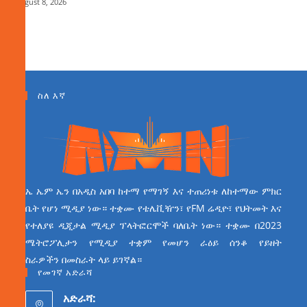
August 8, 2026
ስለ እኛ
ኤ ኤም ኤን በአዲስ አበባ ከተማ የማገኝ እና ተጠሪነቱ ለከተማው ምክር
ቤት የሆነ ሚዲያ ነው። ተቋሙ የቴሌቪዥን፣ የFM ሬዲዮ፣ የህትመት እና
የተለያዩ ዲጂታል ሚዲያ ፕላትፎርሞች ባለቤት ነው። ተቋሙ በ2023
ሜትሮፖሊታን የሚዲያ ተቋም የመሆን ራዕይ ሰንቆ የይዘት
ስራዎችን በመስራት ላይ ይገኛል።
የመገኛ አድራሻ
አድራሻ: