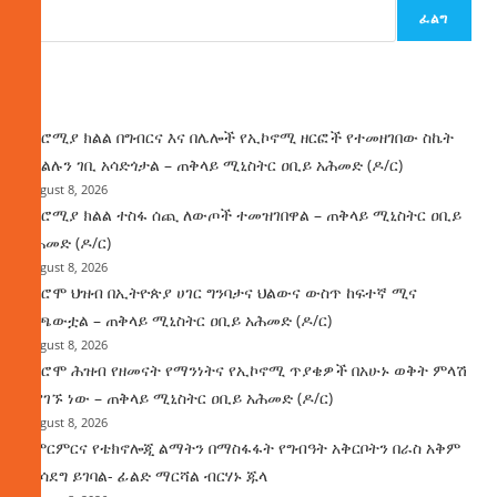
ፈልግ
ዜና
በኦሮሚያ ክልል በግብርና እና በሌሎች የኢኮኖሚ ዘርፎች የተመዘገበው ስኬት
የክልሉን ገቢ አሳድጎታል – ጠቅላይ ሚኒስትር ዐቢይ አሕመድ (ዶ/ር)
August 8, 2026
በኦሮሚያ ክልል ተስፋ ሰጪ ለውጦች ተመዝገበዋል – ጠቅላይ ሚኒስትር ዐቢይ
አሕመድ (ዶ/ር)
August 8, 2026
የኦሮሞ ህዝብ በኢትዮጵያ ሀገር ግንባታና ህልውና ውስጥ ከፍተኛ ሚና
ተጫውቷል – ጠቅላይ ሚኒስትር ዐቢይ አሕመድ (ዶ/ር)
August 8, 2026
የኦሮሞ ሕዝብ የዘመናት የማንነትና የኢኮኖሚ ጥያቄዎች በአሁኑ ወቅት ምላሽ
እያገኙ ነው – ጠቅላይ ሚኒስትር ዐቢይ አሕመድ (ዶ/ር)
August 8, 2026
የምርምርና የቴክኖሎጂ ልማትን በማስፋፋት የግብዓት አቅርቦትን በራስ አቅም
ማሳደግ ይገባል- ፊልድ ማርሻል ብርሃኑ ጁላ