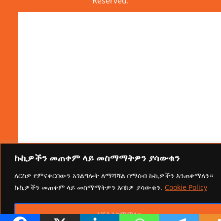
Reserved.
ኩኪዎችን መጠቀም ላይ መስማማትዎን ያሳውቁን
ለርስዎ የምናቀርበውን አገልግሎት ለማሻሻል በማሰብ ኩኪዎችን እንጠቀማለን።
ኩኪዎችን መጠቀም ላይ መስማማትዎን እባክዎ ያሳውቁን.
Cookie Policy
እሺ፤ እስማማለሁ