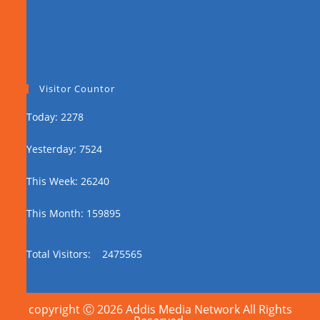
Visitor Countor
Today: 2278
Yesterday: 7524
This Week: 26240
This Month: 159895
Total Visitors:
2475565
copyright Ⓒ 2026 Addis Media Network All Rights