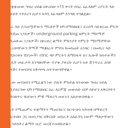
የተቋቋመው ግብረ ሀይል በቀረበው የ15 ቀናት የስራ አፈጻጸም ሪፖርት ላይ
ውይይት የተደረገ ሲሆን አዳጊ አፈጻጸም እንዳለ ተገልቷል፡፡
በስራ ላይ ያጋጠሟቸውን ማነቆዎች ህግ በማስከበር፣ ደረሰኝ ሳይቆርጡ ምርት
በሚሸጡ ነጋደዎች፣ underground parking ለምርት ማከማቻ
በሚጠቀሙ ነጋደዎች፣ በኮሪደር ልማት ምክንያት የምርት ማከማቻቸው
የፈረሰባቸውን ሸማች ማህበራት ምትክ ከመስጠት አንጻር ፣ በመኪና ላይ
በሚከናወኑ ሽያጮች፣ የሸገር ዳቦ ምርትን ለማስፋት እና ሌሎች ክፍተቶችን
እንዴት መፈታት እንዳለባቸው ጥያቄ ያቀረቡ ሲሆን አቶ ጃንጥራር አባይ
ምላሽና የመፍትሄ አቅጣጫ ሰጥተውባቸዋል።
ስራው መናበብን የሚፈልግ ነው ያሉት ምክትል ከንቲባው ግብረ ሀይሉ
የሚያደርገው ህግ የማስከበር ስራ እርምጃ መውሰድ ብቻ ሳይሆን አቅርቦትን
በማሳለጥና ገበያውን ምቹ ማድረግ መሆኑን አስታውሰዋል ፡፡
እሴት የሚጨምሩ ተቋማትን ማጠናከርና ስርጭቱን ፍትሀዊ በማድረግ
ከህረተሰቡ ጋር በመነጋገር በቅርበት መስራት አስፈላጊ ነውም ማለታቸውን
የኢንደስትሪ ልማት ቢሮ መረጃያመለክታል።