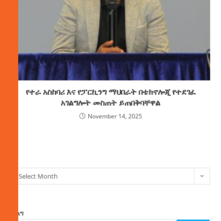
የተራ አስከባሪ እና የፓርኪንግ ማህበራት በቴክኖሎጂ የተደገፈ
አገልግሎት መስጠት ይጠበቅባቸዋል
November 14, 2025
ክምችት
Select Month
ፈልግ