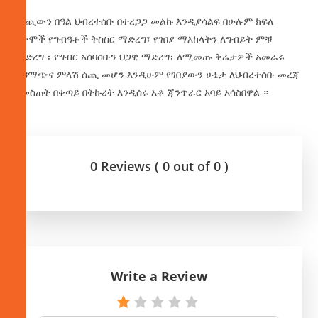
መጪውን በዓል ህብረተሰቡ በተረጋጋ መልኩ እንዲያሳልፍ በሁሉም ክፍለ
ከተሞች የግብዓቶች ትስስር ማድረግ፣ የገበያ ማእከላትን ለግብይት ምቹ
ማድረግ ፣ የግብር አሰባሰቡን ህጋዊ ማድረግ፣ ለሚመጡ ቅሬታዎች አመራሩ
አዳማጭና ምላሽ ሰጪ መሆን እንዲሁም የገበያውን ሁኔታ ለህብረተሰቡ መረጃ
በመስጠት በቀጣይ በትኩረት እንዲሰሩ አቶ ጃንጥራር አባይ አሳስበዋል ።
0 Reviews ( 0 out of 0 )
Write a Review