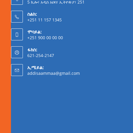
5 ኪሎ፣ አዲስ አበባ፣ ኢትዮጵያ፣ 251
ስልክ:
+251 11 157 1345
ሞባይል:
+251 900 00 00 00
ፋክስ:
621-254-2147
ኢሜይል:
addisaammaa@gmail.com