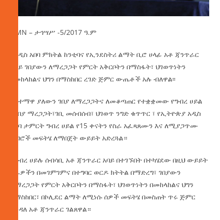
AMN – ታኅሣሥ -5/2017 ዓ.ም
የአዲስ አበባ ምክትል ከንቲባና የኢንደስትሪ ልማት ቢሮ ሀላፊ አቶ ጃንጥራር
አባይ ገበያውን ለማረጋጋት የምርት አቅርቦትን በማስፋት፣ ህገወጥነትን
በመከላከልና ህግን በማስከበር ረገድ ጅምር ውጤቶች አሉ ብለዋል፡፡
በከተማዋ ያለውን ገበያ ለማረጋጋትና ለመቆጣጠር የተቋቋመው የግብረ ሀይል
የገበያ ማረጋጋት፣ገቢ መሰብሰብ፣ ህገወጥ ንግድ ቁጥጥር ፣ የኢትዮጵያ አዲስ
አበባ ታምርት ግብረ ሀይል የ15 ቀናትን የስራ አፈጻጸሙን እና ለሚያጋጥሙ
ችግሮች መፍትሄ ለማበጀት ውይይት አድረጓል።
የግብረ ሀይሉ ሰብሳቢ አቶ ጃንጥራር አባይ በተገኙበት በተካሄደው በዚህ ውይይት
ስራዎችን በመገምገምና በተግባር ወርዶ ክትትል በማድረግ፣ ገበያውን
ለማረጋጋት የምርት አቅርቦትን በማስፋት፣ ህገወጥነትን በመከላከልና ህግን
በማስከበር፣ በኮሊደር ልማት ለሚነሱ ሰዎች መፍትሄ በመስጠት ጥሩ ጅምር
እንዳለ አቶ ጃንጥራር ገልጸዋል።