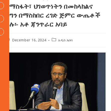
በማስፋት፣ ህገወጥነትን በመከላከልና
ህግን በማስከበር ረገድ ጅምር ውጤቶች
አሉ፡- አቶ ጃንጥራር አባይ
December 16, 2024
አዲስ አበባ