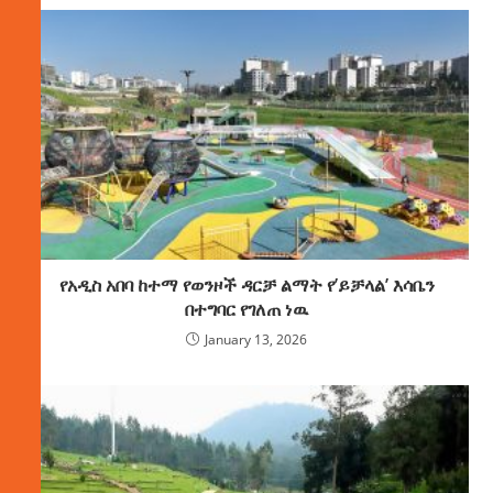
የአዲስ አበባ ከተማ የወንዞች ዳርቻ ልማት የ’ይቻላል’ እሳቤን
በተግባር የገለጠ ነዉ
January 13, 2026