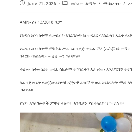
June 21, 2026
መሰረተ- ልማት
/
ማህበረሰብ
/
አ
AMN- ሰኔ 13/2018 ዓ.ም
የአዲስ አበባ ከተማ የመብራት አገልግሎት አስተዳደር ባለስልጣን አራት የሪ
የአዲስ አበባ ከተማ ምክትል ሥራ አስኪያጅ ተፈራ ሞላ (ዶ/ር)፤ በከተማ
በቅርቡ ባለስልጣኑ መቋቋሙን ገልጸዋል፡፡
ተቋሙ ከተመሰረተ ወዲህ ስኬታማ ተግባራትን እያከናወነ እንደሚገኝ ተናግረ
ስራ የጀመሩት የመጀመሪያዎቹ ሪጅኖች ደንበኞች ወደ አገልግሎት ማዕከላ
ብለዋል፡፡
ይሄም አገልግሎቶች ምቹና ቀልጣፋ እንዲሆኑ ያስችላልም ነው ያሉት፡፡