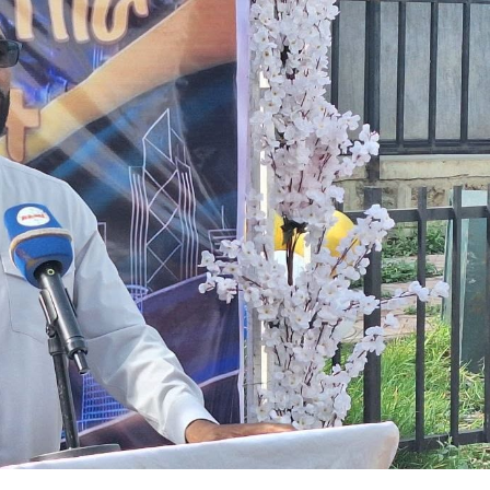
አዲስ ሚዲያ ኔትዎርክ በይዘት ስራዎቹ የሀ
ተቃውሞ የበዛበት የፊፋ አዲሱ እቅድ
ትርክትን በማረም እና የወል ትርክትን በመ
ና
የቤኒን የዲጂታል ትራንስፎርሜሽን እና ኢኖቬሽን
ሃላፊነቱን እየተወጣ ይገኛል
July 30, 2026
ርፍ
ሚኒስትር ማሁና አክፕሎጋን የኢፌዴሪ መሶብ
አገልግሎትን ጎበኙ
AmnAdmin
October 17, 2025
August 5, 2026