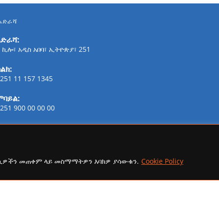
አድራሻ
አድራሻ:
 ኪሎ፣ አዲስ አበባ፣ ኢትዮጵያ፣ 251
ልክ:
251 11 157 1345
ሞባይል:
251 900 00 00 00
ፋክስ:
21-254-2147
ኢሜይል:
ኩኪዎችን መጠቀም ላይ መስማማትዎን እባክዎ ያሳውቁን.
Cookie Policy
addisaammaa@gmail.com
copyright Ⓒ 2026 Addis Media Network All Rights Reserved.