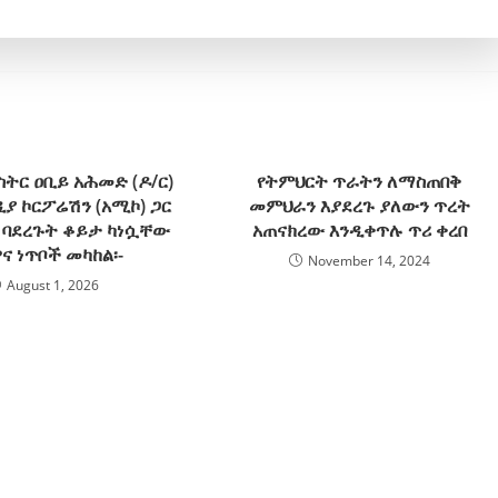
ትር ዐቢይ አሕመድ (ዶ/ር)
የትምህርት ጥራትን ለማስጠበቅ
ያ ኮርፖሬሽን (አሚኮ) ጋር
መምህራን እያደረጉ ያለውን ጥረት
ድ ባደረጉት ቆይታ ካነሷቸው
አጠናክረው እንዲቀጥሉ ጥሪ ቀረበ
ዋና ነጥቦች መካከል፡-
November 14, 2024
August 1, 2026