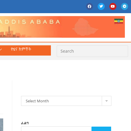
የዜና ክምችት
ክምችት
Select Month
ፈልግ