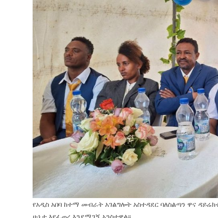
የአዲስ አበባ ከተማ መብራት አገልግሎት አስተዳደር ባለስልጣን ዋና ዳይሬ
ሁኔታ እየፈጠረ እንደሚገኝ አንስተዋል፡፡