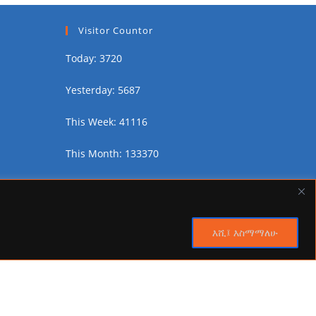
Visitor Countor
Today: 3720
Yesterday: 5687
This Week: 41116
This Month: 133370
Total Visitors:
2449040
እሺ፤ እስማማለሁ