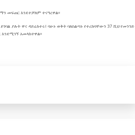
ማን መፍጠር እንደተቻለም ተናግረዋል፡፡
ገባል ያሉት ዋና ዳይሬክተሩ፤ ባሁኑ ወቅት ባለስልጣኑ የተረከባቸውን 37 ሺህ የመንገድ
 እንደሚገኝ አመላክተዋል፡፡