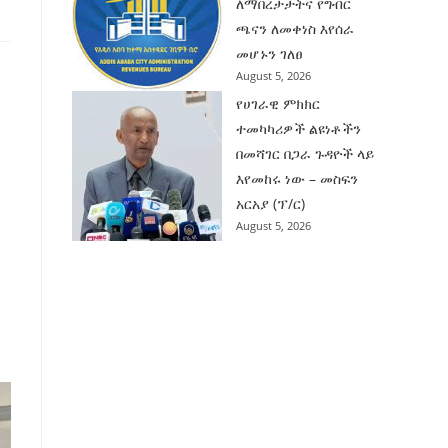
ለማበረታታትና የግብር
ጫናን ለመቀነስ እየሰራ
መሆኑን ገለፀ
August 5, 2026
የሀገራዊ ምክክር
ተመካካሪዎች ልዩነቶችን
በመሻገር በጋራ ጉዳዮች ላይ
እየመከሩ ነው – መስፍን
አርአያ (ፕ/ር)
August 5, 2026