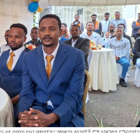
ክተር አቶ ሰብስብ ሁሴን በበኩላቸው፤ ባለስልጣኑ ለደንበኞች ምቹ አገልግሎት የሚሰጥበትን