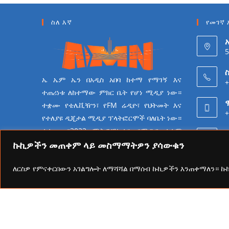
ስለ እኛ
የመገኛ 
5
ስ
ኤ ኤም ኤን በአዲስ አበባ ከተማ የማገኝ እና
+
ተጠሪነቱ ለከተማው ምክር ቤት የሆነ ሚዲያ ነው።
ተቋሙ የቴሌቪዥን፣ የFM ሬዲዮ፣ የህትመት እና
+
የተለያዩ ዲጂታል ሚዲያ ፕላትፎርሞች ባለቤት ነው።
ተቋሙ በ2023 ሜትሮፖሊታን የሚዲያ ተቋም
6
የመሆን ራዕይ ሰንቆ የይዘት
ኩኪዎችን መጠቀም ላይ መስማማትዎን ያሳውቁን
ስራዎችን በመስራት ላይ ይገኛል።
ለርስዎ የምናቀርበውን አገልግሎት ለማሻሻል በማሰብ ኩኪዎችን እንጠቀማለን። 