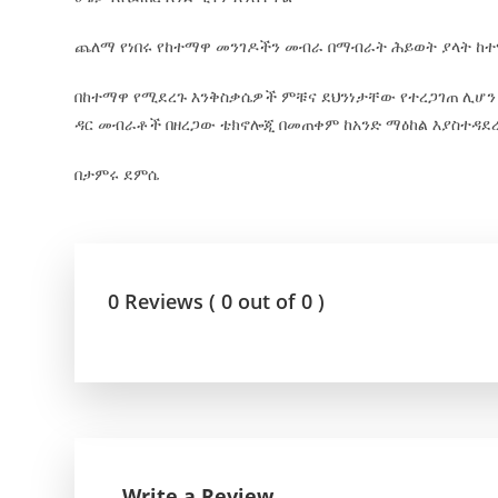
ጨለማ የነበሩ የከተማዋ መንገዶችን መብራ በማብራት ሕይወት ያላት ከተ
በከተማዋ የሚደረጉ እንቅስቃሴዎች ምቹና ደህንነታቸው የተረጋገጠ ሊሆን ይ
ዳር መብራቶች በዘረጋው ቴክኖሎጂ በመጠቀም ከአንድ ማዕከል እያስተዳደረ
በታምሩ ደምሴ
0 Reviews ( 0 out of 0 )
Write a Review