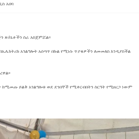
ዲስ አበባ
ጅን ጽ/ቤቶችን ስራ አስጀምሯል፡፡
ዋ በኤሌክትሪክ አገልግሎት አሰጣጥ በኩል የሚነሱ ጥያቄዎችን ለመመለስ እንዲያስችል
ዋል፡፡
ት ከሚመጡ ይልቅ አገልግሎቱ ወደ ደንበኞች የሚቀርብበትን ስርዓት የሚዘረጋ ነውም