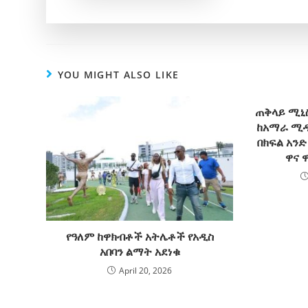
YOU MIGHT ALSO LIKE
ጠቅላይ ሚኒስ
ከአማራ ሚዲ
በክፍል አን
ዋና 
የዓለም ከዋክብቶች አትሌቶች የአዲስ
አበባን ልማት አደነቁ
April 20, 2026