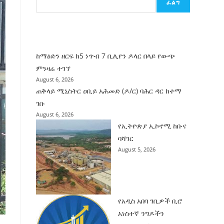
ፈልግ
ሰት
ገንባት
ዜና
ከማዕድን ዘርፍ ከ5 ነጥብ 7 ቢሊየን ዶላር በላይ የውጭ
ምንዛሬ ተገኘ
August 6, 2026
ጠቅላይ ሚኒስትር ዐቢይ አሕመድ (ዶ/ር) ባሕር ዳር ከተማ
ገቡ
August 6, 2026
የኢትዮጵያ ኢኮኖሚ ከቡና
ባሻገር
August 5, 2026
የአዲስ አበባ ገቢዎች ቢሮ
አነስተኛ ንግዶችን