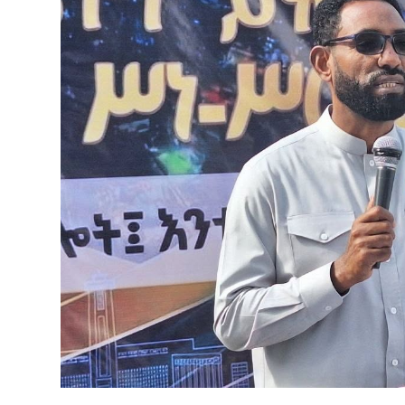
የኢትዮጵያ ኢኮኖሚ ከቡና ባሻገር
August 5, 2026
2ኛው የአዲስ ሚዲያ ኔትዎርክ አመራሮች እ
ሠራተኞች ስፖርት ፌስቲቫል በቴሌቪዥን ዘ
አሸናፊነት ተጠናቀቀ
August 1, 2026