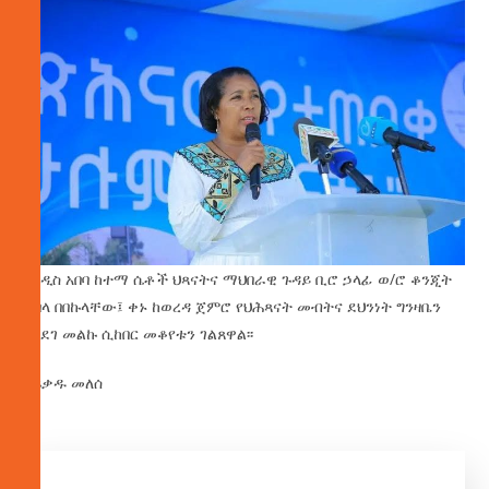
የአዲስ አበባ ከተማ ሴቶች ህጻናትና ማህበራዊ ጉዳይ ቢሮ ኃላፊ ወ/ሮ ቆንጂት
ደበላ በበኩላቸው፤ ቀኑ ከወረዳ ጀምሮ የህሕጻናት መብትና ደህንነት ግንዛቤን
ባሳደገ መልኩ ሲከበር መቆየቱን ገልጸዋል፡፡
በፍቃዱ መለሰ