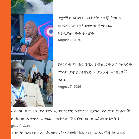
ተቋማት ለሳይበር ደህንነት አዋጁ ትግበራ
አስፈላጊውን የቅድመ ዝግጅት ስራ
እንዲያጠናቅቁ ተጠየቀ
August 7, 2026
የሀገራዊ ምክክር ጉባኤ የብዝሀነት እና ግልጽነት
ማሳያ ሆኖ እየተካሄደ መሆኑን ተመካካሪዎች
ገለጹ
August 7, 2026
የባሕር ዳር ከተማን ታሪካዊና ኢኮኖሚያዊ አቅም የሚያጎሉ የልማት ሥራዎች
ተጠናክረው ሊቀጥሉ ይገባል – ጠቅላይ ሚኒስትር ዐቢይ አሕመድ (ዶ/ር)
August 7, 2026
መንግሥት ሌብነትን እና ሕገወጥነትን ለመከላከል ጠንካራ እርምጃ እየወሰደ