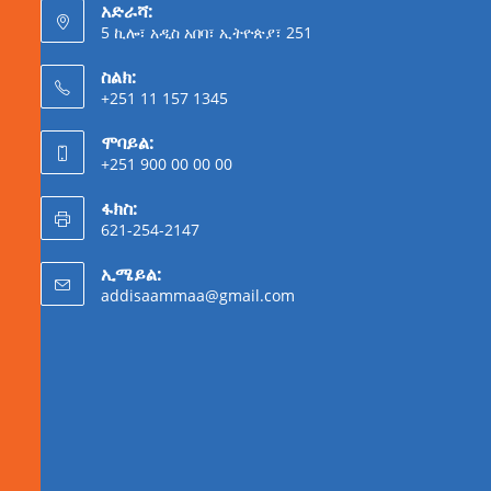
አድራሻ:
5 ኪሎ፣ አዲስ አበባ፣ ኢትዮጵያ፣ 251
ስልክ:
+251 11 157 1345
ሞባይል:
+251 900 00 00 00
ፋክስ:
621-254-2147
ኢሜይል:
addisaammaa@gmail.com