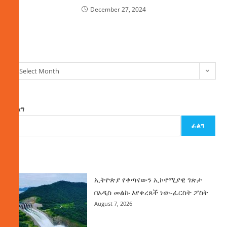
December 27, 2024
ክምችት
Select Month
ፈልግ
ፈልግ
ዜና
ኢትዮጵያ የቀጣናውን ኢኮኖሚያዊ ገጽታ
በአዲስ መልኩ እየቀረጸች ነው-ፈርስት ፖስት
August 7, 2026