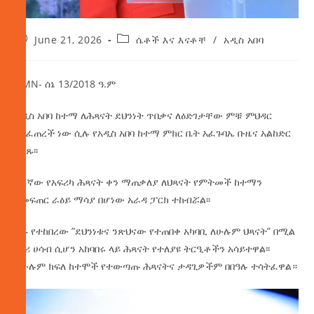
June 21, 2026
ሴቶች እና እናቶቸ
/
አዲስ አበባ
AMN- ሰኔ 13/2018 ዓ.ም
አዲስ አበባ ከተማ ለሕጻናት ደህንነት ጥበቃና ለዕድገታቸው ምቹ ምህዳር
እየፈጠረች ነው ሲሉ የአዲስ አበባ ከተማ ምክር ቤት አፈጉባኤ ቡዜና አልከድር
ገለጹ፡፡
36ኛው የአፍሪካ ሕጻናት ቀን ማጠቃለያ ለህጻናት የምትመች ከተማን
የመፍጠር ራዕይ ማሳያ በሆነው አራዳ ፓርክ ተከብሯል፡፡
ቀኑ የተከበረው ”ደህንነቱና ንጽህናው የተጠበቀ አካባቢ ለሁሉም ህጻናት” በሚል
መሪ ሀሳብ ሲሆን አከባበሩ ላይ ሕጻናት የተለያዩ ትርዒቶችን አሳይተዋል፡፡
ከሁሉም ክፍለ ከተሞች የተውጣጡ ሕጻናትና ታዳጊዎችም በበዓሉ ተሳትፈዋል።