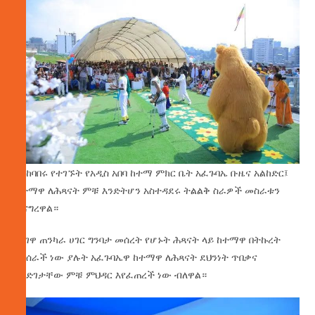
በአከባበሩ የተገኙት የአዲስ አበባ ከተማ ምክር ቤት አፈጉባኤ ቡዜና አልከድር፤
ከተማዋ ለሕጻናት ምቹ እንድትሆን አስተዳደሩ ትልልቅ ስራዎች መስራቱን
ተናግረዋል።
የነገዋ ጠንካራ ሀገር ግንባታ መሰረት የሆኑት ሕጻናት ላይ ከተማዋ በትኩረት
እየሰራች ነው ያሉት አፈጉባኤዋ ከተማዋ ለሕጻናት ደህንነት ጥበቃና
ለዕድገታቸው ምቹ ምህዳር እየፈጠረች ነው ብለዋል።