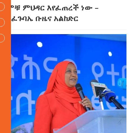
ምቹ ምህዳር እየፈጠረች ነው –
አፈጉባኤ ቡዜና አልከድር