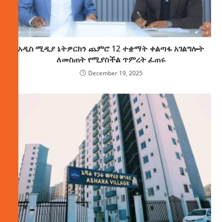
አዲስ ሚዲያ ኔትዎርክን ጨምሮ 12 ተቋማት ቀልጣፋ አገልግሎት
ለመስጠት የሚያስችል ጥምረት ፈጠሩ
December 19, 2025