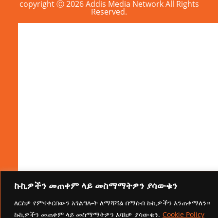
copyright Ⓒ 2026 Addis Media Network All Rights
Reserved.
ኩኪዎችን መጠቀም ላይ መስማማትዎን ያሳውቁን
ለርስዎ የምናቀርበውን አገልግሎት ለማሻሻል በማሰብ ኩኪዎችን እንጠቀማለን።
ኩኪዎችን መጠቀም ላይ መስማማትዎን እባክዎ ያሳውቁን.
Cookie Policy