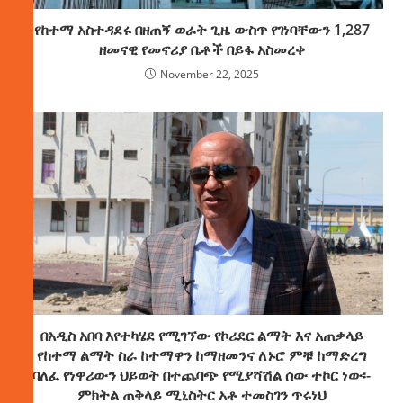
የከተማ አስተዳደሩ በዘጠኝ ወራት ጊዜ ውስጥ የገነባቸውን 1,287
ዘመናዊ የመኖሪያ ቤቶች በይፋ አስመረቀ
November 22, 2025
በአዲስ አበባ እየተካሄደ የሚገኘው የኮሪደር ልማት እና አጠቃላይ
የከተማ ልማት ስራ ከተማዋን ከማዘመንና ለኑሮ ምቹ ከማድረግ
ባለፈ የነዋሪውን ህይወት በተጨባጭ የሚያሻሽል ሰው ተኮር ነው፡-
ምክትል ጠቅላይ ሚኒስትር አቶ ተመስገን ጥሩነህ