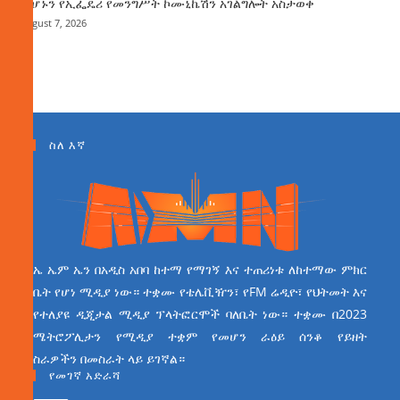
መሆኑን የኢፌዴሪ የመንግሥት ኮሙኒኬሽን አገልግሎት አስታወቀ
August 7, 2026
ስለ እኛ
ኤ ኤም ኤን በአዲስ አበባ ከተማ የማገኝ እና ተጠሪነቱ ለከተማው ምክር
ቤት የሆነ ሚዲያ ነው። ተቋሙ የቴሌቪዥን፣ የFM ሬዲዮ፣ የህትመት እና
የተለያዩ ዲጂታል ሚዲያ ፕላትፎርሞች ባለቤት ነው። ተቋሙ በ2023
ሜትሮፖሊታን የሚዲያ ተቋም የመሆን ራዕይ ሰንቆ የይዘት
ስራዎችን በመስራት ላይ ይገኛል።
የመገኛ አድራሻ