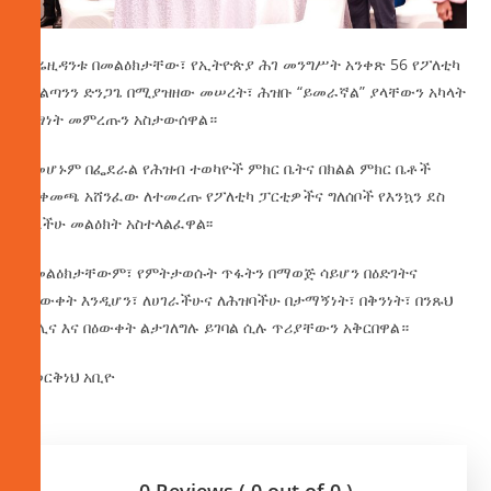
ፕሬዚዳንቱ በመልዕክታቸው፣ የኢትዮጵያ ሕገ መንግሥት አንቀጽ 56 የፖለቲካ
ሥልጣንን ድንጋጌ በሚያዝዘው መሠረት፣ ሕዝቡ “ይመራኛል” ያላቸውን አካላት
በነፃነት መምረጡን አስታውሰዋል።
በመሆኑም በፌደራል የሕዝብ ተወካዮች ምክር ቤትና በክልል ምክር ቤቶች
መቀመጫ አሸንፈው ለተመረጡ የፖለቲካ ፓርቲዎችና ግለሰቦች የእንኳን ደስ
አላችሁ መልዕክት አስተላልፈዋል፡፡
በመልዕክታቸውም፣ የምትታወሱት ጥፋትን በማወጅ ሳይሆን በዕድገትና
በዕውቀት እንዲሆን፣ ለሀገራችሁና ለሕዝባችሁ በታማኝነት፣ በቅንነት፣ በንጹህ
ሕሊና እና በዕውቀት ልታገለግሉ ይገባል ሲሉ ጥሪያቸውን አቅርበዋል።
በወርቅነህ አቢዮ