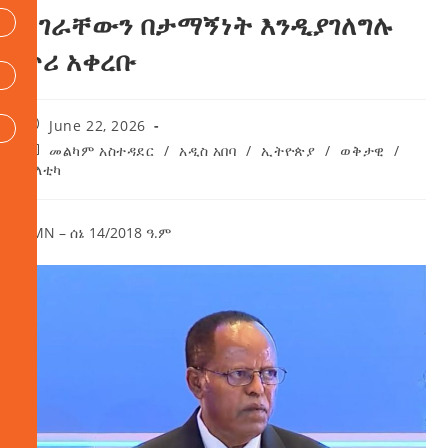
ሀገራቸውን በታማኝነት እንዲያገለግሉ
ጥሪ አቀረቡ
June 22, 2026
መልካም አስተዳደር
/
አዲስ አበባ
/
ኢትዮጵያ
/
ወቅታዊ
/
ፖለቲካ
AMN – ሰኔ 14/2018 ዓ.ም