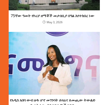
75ኛው ዓመት የኮሪያ ዘማቾች መታሰቢያ በዓል እየተከበረ ነው
May 3, 2026
የአዲስ አበባ ውብ ፅዱ ሆኖ መገንባት ለዛሬና ለመጪው ትውልድ