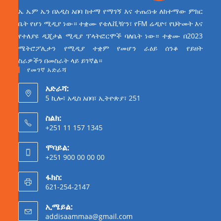
ኤ ኤም ኤን በአዲስ አበባ ከተማ የማገኝ እና ተጠሪነቱ ለከተማው ምክር
ቤት የሆነ ሚዲያ ነው። ተቋሙ የቴሌቪዥን፣ የFM ሬዲዮ፣ የህትመት እና
የተለያዩ ዲጂታል ሚዲያ ፕላትፎርሞች ባለቤት ነው። ተቋሙ በ2023
ሜትሮፖሊታን የሚዲያ ተቋም የመሆን ራዕይ ሰንቆ የይዘት
ስራዎችን በመስራት ላይ ይገኛል።
የመገኛ አድራሻ
አድራሻ:
5 ኪሎ፣ አዲስ አበባ፣ ኢትዮጵያ፣ 251
ስልክ:
+251 11 157 1345
ሞባይል:
+251 900 00 00 00
ፋክስ:
621-254-2147
ኢሜይል:
addisaammaa@gmail.com