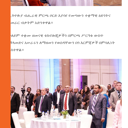
የኢትዮጵያ ብሔራዊ ምርጫ ቦርድ እያሳየ የመጣውን ተቋማዊ ዕድገትና
የአመራር ብቃትም አድንቀዋል።
በተለይም ተቋሙ ዘመናዊ ቴክኖሎጂዎችን በምርጫ ሥርዓቱ ውስጥ
በማላመድና አሠራሩን ለማዘመን የወሰዳቸውን በጎ እርምጃዎች በምሳሌነት
አንስተዋል።