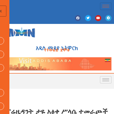
X
አዲስ ሚዲያ ኔትዎርክ
የትውልድ ድምፅ
ፕሬዚዳንት ታዬ አፅቀ ሥላሴ ተመራጮች