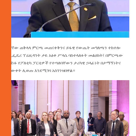
የ7ኛው ጠቅላላ ምርጫ መጠናቀቅንና ይፋዊ የውጤት መግለጫን ተከተሎ
የኢፌዴሪ ፕሬዚዳንት ታዬ አፅቀ ሥላሴ ባስተላለፉት መልዕክት፤ በምርጫው
ያሸነፉ የፖለቲካ ፓርቲዎች የተጣለባቸውን ታሪካዊ ኃላፊነት በታማኝነትና
በዕውቀት ሊወጡ እንደሚገባ አስገንዝበዋል።