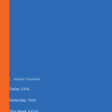
Visitor Countor
Today: 5316
Yesterday: 7630
This Week: 63154