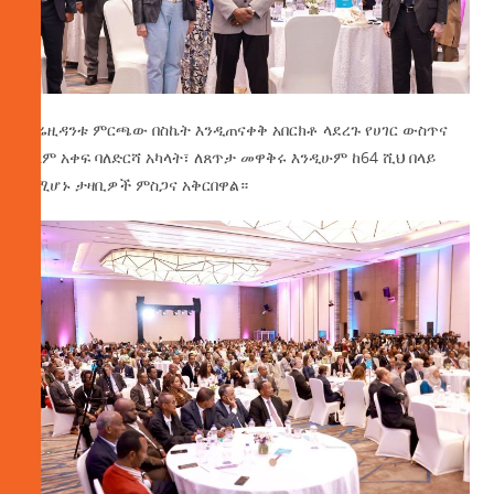
ፕሬዚዳንቱ ምርጫው በስኬት እንዲጠናቀቅ አበርክቶ ላደረጉ የሀገር ውስጥና
ዓለም አቀፍ ባለድርሻ አካላት፣ ለጸጥታ መዋቅሩ እንዲሁም ከ64 ሺህ በላይ
ለሚሆኑ ታዛቢዎች ምስጋና አቅርበዋል።