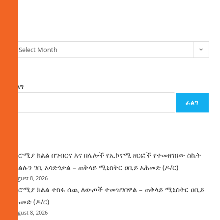
ክምችት
Select Month
ፈልግ
ፈልግ
ዜና
በኦሮሚያ ክልል በግብርና እና በሌሎች የኢኮኖሚ ዘርፎች የተመዘገበው ስኬት
የክልሉን ገቢ አሳድጎታል – ጠቅላይ ሚኒስትር ዐቢይ አሕመድ (ዶ/ር)
August 8, 2026
በኦሮሚያ ክልል ተስፋ ሰጪ ለውጦች ተመዝገበዋል – ጠቅላይ ሚኒስትር ዐቢይ
አሕመድ (ዶ/ር)
August 8, 2026