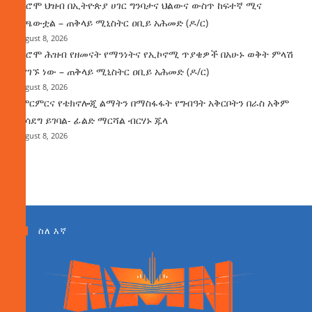
የኦሮሞ ህዝብ በኢትዮጵያ ሀገር ግንባታና ህልውና ውስጥ ከፍተኛ ሚና
ተጫውቷል – ጠቅላይ ሚኒስትር ዐቢይ አሕመድ (ዶ/ር)
August 8, 2026
የኦሮሞ ሕዝብ የዘመናት የማንነትና የኢኮኖሚ ጥያቄዎች በአሁኑ ወቅት ምላሽ
እያገኙ ነው – ጠቅላይ ሚኒስትር ዐቢይ አሕመድ (ዶ/ር)
August 8, 2026
የምርምርና የቴክኖሎጂ ልማትን በማስፋፋት የግብዓት አቅርቦትን በራስ አቅም
ማሳደግ ይገባል- ፊልድ ማርሻል ብርሃኑ ጁላ
August 8, 2026
ስለ እኛ