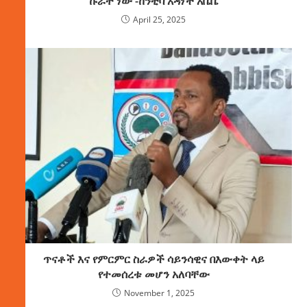
ኩራት ነው -ከንቲባ አዳነች አቤቤ
April 25, 2025
ጥናቶች እና የምርምር ስራዎች ሳይንሳዊና በእውቀት ላይ
የተመሰረቱ መሆን አለባቸው
November 1, 2025