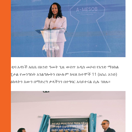
ከንቲባ አዳነች አቤቤ በአንድ ዓመት ጊዜ ውስጥ አዲስ መሶብ የአንድ ማዕከል
ዲጂታል የመንግስት አገልግሎትን በሁሉም ክፍለ ከተሞች 11 (አስራ አንድ)
ማዕከላትን እውን በማድረግ ቃላችንን በተግባር አሳይተናል ሲሉ ገለጹ፡፡