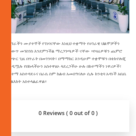
በሀገራችን ሙያተኞች የገነባናቸው እነዚህ ተቋማት የሀገራዊ ህልሞቻችን
በለውጥ መገስገስ እንደምንችል ማረጋገጫዎች ናቸው ።የዛሬዎቹን ጨምሮ
በአጭር ጊዜ በጥራት በመገንባት፣ በማማከር እንዲሁም ተቋሞቹን በቴክኖሎጂ
እንዲሟሉ የበኩላችሁን አስተዋፅኦ ላደረጋችሁ ሁሉ በከተማችን ነዋሪዎች፣
በከተማ አስተዳደሩና በራሴ ስም ከልብ አመሰግናለሁ ሲሉ ከንቲባ አዳነች አቤቤ
መልእክት አስተላልፈዋል፡፡
0 Reviews ( 0 out of 0 )