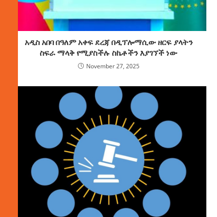
አዲስ አበባ በዓለም አቀፍ ደረጃ በዲፕሎማሲው ዘርፍ ያላትን
ስፍራ ማላቅ የሚያስችሉ ስኬቶችን እያገኘች ነው
November 27, 2025