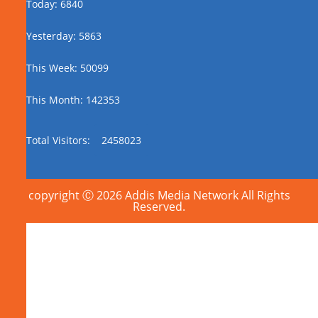
Today: 6840
Yesterday: 5863
This Week: 50099
This Month: 142353
Total Visitors:
2458023
copyright Ⓒ 2026 Addis Media Network All Rights
Reserved.