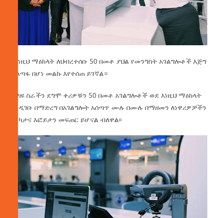
በእነዚህ ማዕከላት ለህብረተሰቡ 50 በመቶ ያህል የመንግስት አገልግሎቶች እጅግ
ቀልጣፋ በሆነ መልኩ እየተሰጠ ይገኛል።
ቀጣዩ ስራችን ደግሞ ቀሪዎቹን 50 በመቶ አገልግሎቶች ወደ እነዚህ ማዕከላት
እንዲገቡ በማድረግ በአገልግሎት አሰጣጥ ሙሉ በሙሉ በማዘመን ለነዋሪዎቻችን
እርካታና እፎይታን መፍጠር ይሆናል ብለዋል፡፡