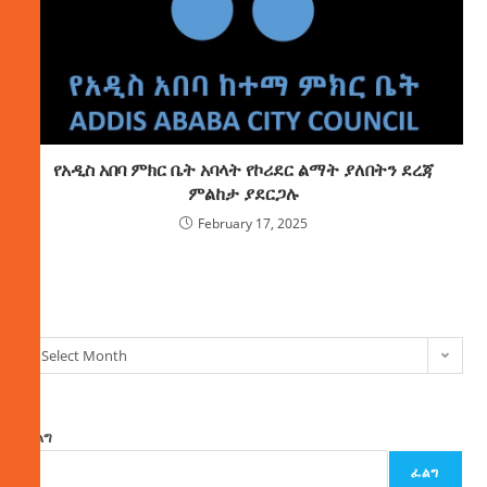
የአዲስ አበባ ምክር ቤት አባላት የኮሪደር ልማት ያለበትን ደረጃ
ምልከታ ያደርጋሉ
February 17, 2025
ክምችት
Select Month
ፈልግ
ፈልግ