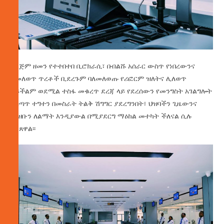
ለረጅም ዘመን የተተበተበ ቢሮክራሲ፣ በብልሹ አሰራር ውስጥ የነበረውንና
ለመለወጥ ጥረቶች ቢደረጉም ባለመለወጡ የሪፎርም ዝለትና ሊለወጥ
አይችልም ወደሚል ተስፋ መቁረጥ ደረጃ ላይ የደረሰውን የመንግስት አገልግሎት
አሰጣጥ ተግተን በመስራት ትልቅ ሽግግር ያደረግንበት፣ ህዝባችን ጊዜውንና
ገንዘቡን ለልማት እንዲያውል በሚያደርግ ማዕከል መተካት ችለናል ሲሉ
ገልጸዋል፡፡