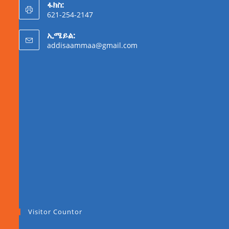
ፋክስ:
621-254-2147
ኢሜይል:
addisaammaa@gmail.com
Visitor Countor