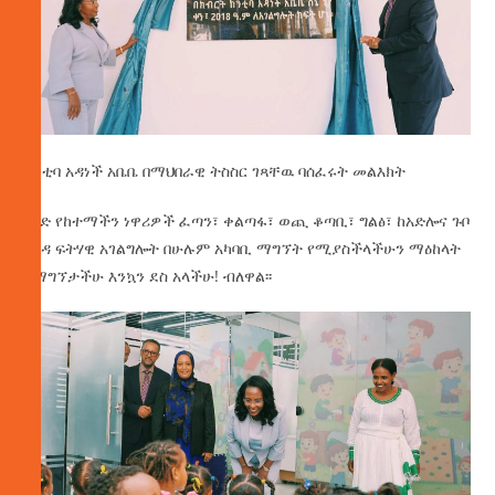
ከንቲባ አዳነች አቤቤ በማህበራዊ ትስስር ገጻቸዉ ባሰፈሩት መልእክት
ውድ የከተማችን ነዋሪዎች ፈጣን፣ ቀልጣፋ፣ ወጪ ቆጣቢ፣ ግልፅ፣ ከአድሎና ጉቦ
የፀዳ ፍትሃዊ አገልግሎት በሁሉም አካባቢ ማግኘት የሚያስችላችሁን ማዕከላት
በማግኘታችሁ እንኳን ደስ አላችሁ! ብለዋል፡፡