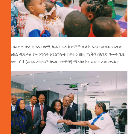
ዛሬ በአቃቂ ቃሊቲ እና በለሚ ኩራ ክፍለ ከተሞች ሁለት አዲስ መሶብ የአንድ
ማዕከል ዲጂታል የመንግስት አገልግሎት ከፍተን በከተማችን በአንድ ዓመት ጊዜ
ውስጥ በ11 (አስራ አንዱም ክፍለ ከተሞች) ማዕከላትን እውን አድርገናል።