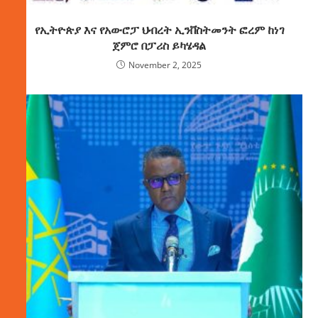
የኢትዮጵያ እና የአውሮፓ ህብረት ኢንቨስትመንት ፎረም ከነገ
ጀምሮ በፓሪስ ይካሄዳል
November 2, 2025