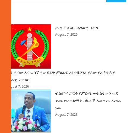
ዜና
ጦርነት ቀለቡ ሕገወጥ ቡድን
August 7, 2026
ወደ ዋናው እና ወሳኙ የውይይት ምዕራፍ እየተሸጋገረ ያለው የኢትዮጵያ
ሀገራዊ ምክክር
August 7, 2026
ብልፅግና ፓርቲ የምርጫ ውክልናውን ወደ
ተጨባጭ የልማት ስኬቶች ለመቀየር እየሰራ
ነው
August 7, 2026