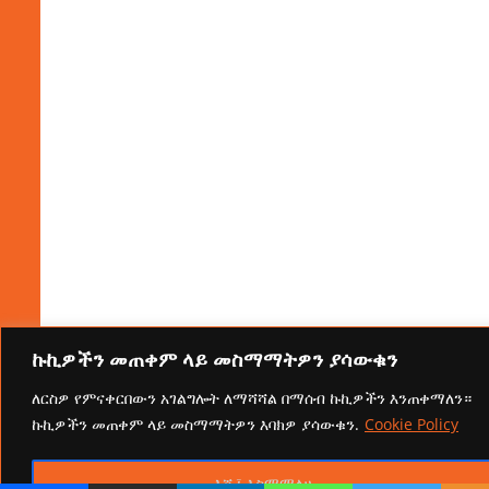
ኩኪዎችን መጠቀም ላይ መስማማትዎን ያሳውቁን
ለርስዎ የምናቀርበውን አገልግሎት ለማሻሻል በማሰብ ኩኪዎችን እንጠቀማለን።
ኩኪዎችን መጠቀም ላይ መስማማትዎን እባክዎ ያሳውቁን.
Cookie Policy
እሺ፤ እስማማለሁ