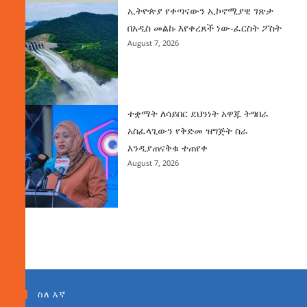
ኢትዮጵያ የቀጣናውን ኢኮኖሚያዊ ገጽታ
በአዲስ መልኩ እየቀረጸች ነው-ፈርስት ፖስት
August 7, 2026
ተቋማት ለሳይበር ደህንነት አዋጁ ትግበራ
አስፈላጊውን የቅድመ ዝግጅት ስራ
እንዲያጠናቅቁ ተጠየቀ
August 7, 2026
ስለ እኛ