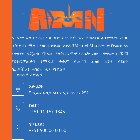
ኤ ኤም ኤን በአዲስ አበባ ከተማ የማገኝ እና ተጠሪነቱ ለከተማው ምክር
ቤት የሆነ ሚዲያ ነው። ተቋሙ የቴሌቪዥን፣ የFM ሬዲዮ፣ የህትመት እና
የተለያዩ ዲጂታል ሚዲያ ፕላትፎርሞች ባለቤት ነው። ተቋሙ በ2023
ሜትሮፖሊታን የሚዲያ ተቋም የመሆን ራዕይ ሰንቆ የይዘት
ስራዎችን በመስራት ላይ ይገኛል።
የመገኛ አድራሻ
አድራሻ:
5 ኪሎ፣ አዲስ አበባ፣ ኢትዮጵያ፣ 251
ስልክ:
+251 11 157 1345
ሞባይል:
+251 900 00 00 00