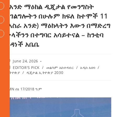
የአንድ ማዕከል ዲጂታል የመንግስት
አገልግሎትን በሁሉም ክፍለ ከተሞች 11
(አስራ አንድ) ማዕከላትን እውን በማድረግ
ቃላችንን በተግባር አሳይተናል – ከንቲባ
አዳነች አቤቤ
June 24, 2026
EDITOR'S PICK
/
መልካም አስተዳደር
/
አዲስ አበባ
/
ኢትዮጵያ
/
ዲጂታል ኢትዮጵያ 2030
AMN ሰኔ 17/2018 ዓ.ም