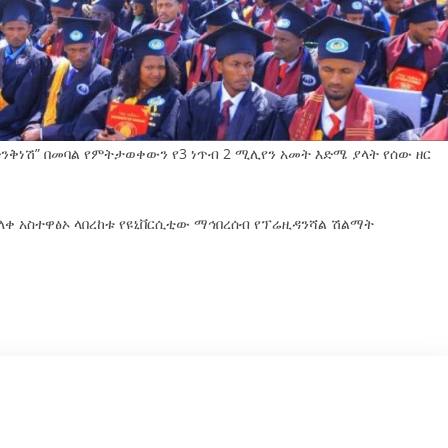
ድንቅነሽ” በመባል የምትታወቀውን የ3 ነጥብ 2 ሚሊየን አመት እድሜ ያላት የሰው ዘር
ቀ አስተዋፅኦ ላበረከቱ የዩኒቨርሲቲው ማኅበረሰብ የፕሬዚዳንሻል ሽልማት