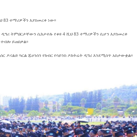
ህ 83 ተማሪዎችን እያስመረቀ ነው፡፡
ኛ ዲግሪ ትምህርታቸውን ሲከታተሉ የቆዩ 4 ሺህ 83 ተማሪዎችን ሲሆን እያስመረቀ
ተብሎ ይጠበቃል፡፡
 ዶናልድ ካርል ጁሀንሰን የክብር የሳይንስ ዶክትሬት ዲግሪ እንደሚሰጥ አስታውቋል፡፡