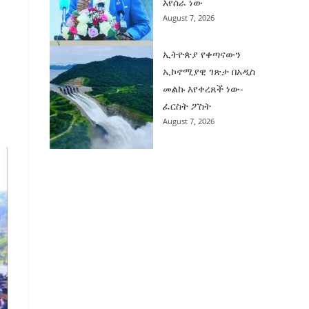
እየሰራ ነው
August 7, 2026
ኢትዮጵያ የቀጣናውን
ኢኮኖሚያዊ ገጽታ በአዲስ
መልኩ እየቀረጸች ነው-
ፈርስት ፖስት
August 7, 2026