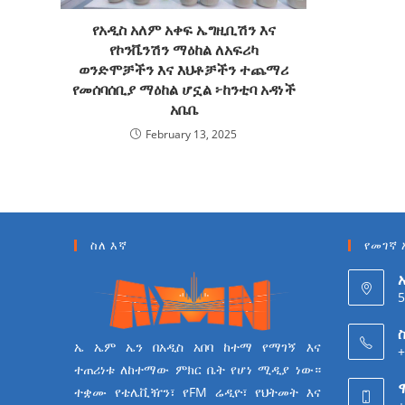
የአዲስ አለም አቀፍ ኤግዚቢሽን እና
የኮንቬንሽን ማዕከል ለአፍሪካ
ወንድሞቻችን እና እህቶቻችን ተጨማሪ
የመሰባሰቢያ ማዕከል ሆኗል ፦ከንቲባ አዳነች
አቤቤ
February 13, 2025
ስለ እኛ
የመገኛ 
5
ስ
ኤ ኤም ኤን በአዲስ አበባ ከተማ የማገኝ እና
+
ተጠሪነቱ ለከተማው ምክር ቤት የሆነ ሚዲያ ነው።
ተቋሙ የቴሌቪዥን፣ የFM ሬዲዮ፣ የህትመት እና