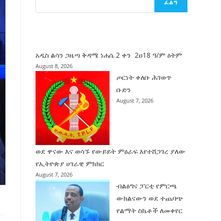
ፈልግ
ሰት
ገንባት
ዜና
አዲስ ልሳን ጋዜጣ ቅዳሜ ነሐሴ 2 ቀን 2ዐ18 ዓ/ም ዕትም
August 8, 2026
ጦርነት ቀለቡ ሕገወጥ
ቡድን
August 7, 2026
ወደ ዋናው እና ወሳኙ የውይይት ምዕራፍ እየተሸጋገረ ያለው
የኢትዮጵያ ሀገራዊ ምክክር
August 7, 2026
ብልፅግና ፓርቲ የምርጫ
ውክልናውን ወደ ተጨባጭ
የልማት ስኬቶች ለመቀየር