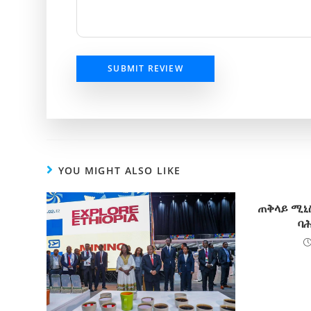
SUBMIT REVIEW
YOU MIGHT ALSO LIKE
ጠቅላይ ሚኒስ
ባሕ