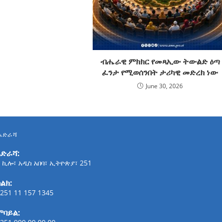
ብሔራዊ ምክክር የመጻኢው ትውልድ ዕጣ
ፈንታ የሚወሰንበት ታሪካዊ መድረክ ነው
June 30, 2026
አድራሻ
አድራሻ:
 ኪሎ፣ አዲስ አበባ፣ ኢትዮጵያ፣ 251
ልክ:
251 11 157 1345
ሞባይል: