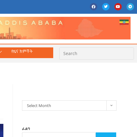
የዜና ክምችት
ክምችት
Select Month
ፈልግ