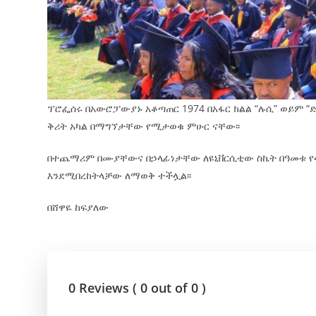
ፕሮፌሰሩ በአውሮፓውያኑ አቆጣጠር 1974 በአፋር ክልል “ሉሲ” ወይም “
ቅሪት አካል በማግኘታቸው የሚታወቁ ምሁር ናቸው፡፡
በተጨማሪም በሙያቸውና በኃላፊነታቸው ለዩኒቨርሲቲው ስኬት በዓመቱ የላ
እንደሚበረከትላቻው ለማወቅ ተችሏል፡፡
በሸዋዬ ከፍያለው
0 Reviews ( 0 out of 0 )