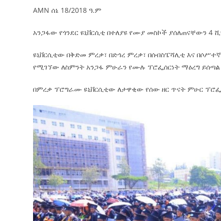
AMN ሰኔ 18/2018 ዓ.ም
አንጋፋው የጎንደር ዩኒቨርሲቲ በተለያዩ የሙያ መስኮች ያሰለጠናቸውን 4 ሺ
ዩኒቨርሲቲው በቅድመ ምረቃ፣ በድኅረ ምረቃ፣ በሰብስፔሻሊቲ እና በሶሥተ
የሚገኘው ለስምንት አንጋፋ ምሁራን የሙሉ ፕሮፌሰርነት ማዕረግ ይሰጣል 
በምረቃ ፕሮግራሙ ዩኒቨርሲቲው ለታዋቂው የሰው ዘር ጥናት ምሁር ፕሮፌሰር