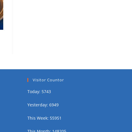
Visitor Countor
Today: 5743
Yesterday: 6949
This Week: 55951
This Month: 148205