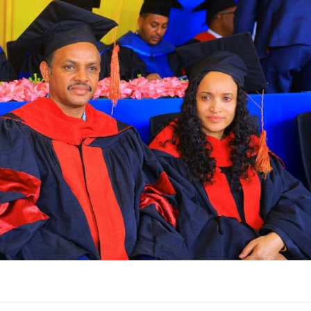
ኢትዮጵያ የቀጣናውን ኢኮኖሚያዊ ገጽታ በአዲስ
አዲስ ሚዲያ ኔትዎርክ በይዘት ስራዎቹ የሀ
መልኩ እየቀረጸች ነው-ፈርስት ፖስት
ተቃውሞ የበዛበት የፊፋ አዲሱ እቅድ
ትርክትን በማረም እና የወል ትርክትን በመ
ና
ሃላፊነቱን እየተወጣ ይገኛል
August 7, 2026
July 30, 2026
ርፍ
AmnAdmin
October 17, 2025