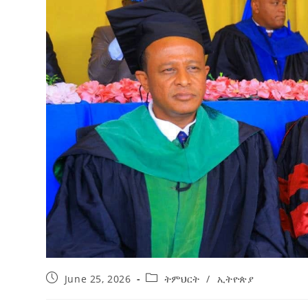
ብልፅግና ፓርቲ የምርጫ ውክልናውን ወደ
ተጨባጭ የልማት ስኬቶች ለመቀየር እየሰራ ነው
2ኛው የአዲስ ሚዲያ ኔትዎርክ አመራሮች እ
ሠራተኞች ስፖርት ፌስቲቫል በቴሌቪዥን ዘ
August 7, 2026
አሸናፊነት ተጠናቀቀ
August 1, 2026
June 25, 2026
ትምህርት
/
ኢትዮጵያ