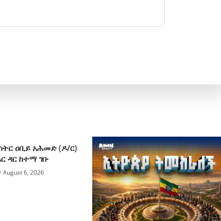
ትር ዐቢይ አሕመድ (ዶ/ር)
ር ዳር ከተማ ገቡ
August 6, 2026