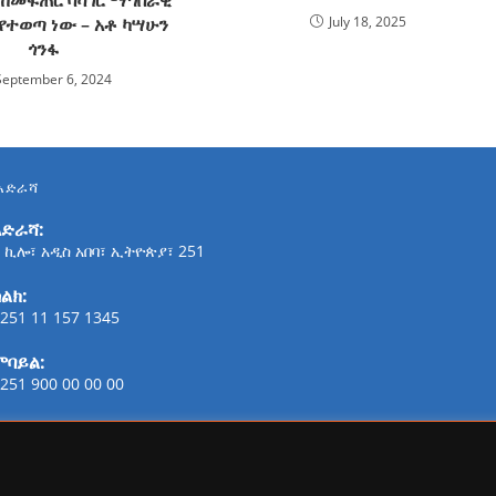
የተወጣ ነው – አቶ ካሣሁን
July 18, 2025
ጎንፋ
September 6, 2024
አድራሻ
አድራሻ:
 ኪሎ፣ አዲስ አበባ፣ ኢትዮጵያ፣ 251
ልክ:
251 11 157 1345
ሞባይል:
251 900 00 00 00
ፋክስ:
21-254-2147
ኢሜይል: