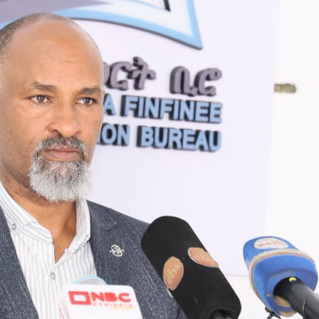
አዲስ ሚዲያ ኔትዎርክ በይዘት ስራዎቹ የሀ
ተቃውሞ የበዛበት የፊፋ አዲሱ እቅድ
ትርክትን በማረም እና የወል ትርክትን በመ
ና
የቤኒን የዲጂታል ትራንስፎርሜሽን እና ኢኖቬሽን
ሃላፊነቱን እየተወጣ ይገኛል
July 30, 2026
ርፍ
ሚኒስትር ማሁና አክፕሎጋን የኢፌዴሪ መሶብ
አገልግሎትን ጎበኙ
AmnAdmin
October 17, 2025
August 5, 2026