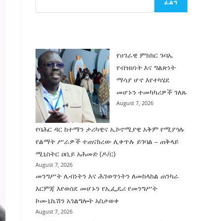
ፈልግ
ሰት
ገንባት
ዜና
የሀገራዊ ምክክር ጉባኤ
የብዝሀነት እና ግልጽነት
ማሳያ ሆኖ እየተካሄደ
መሆኑን ተመካካሪዎች ገለጹ
August 7, 2026
የባሕር ዳር ከተማን ታሪካዊና ኢኮኖሚያዊ አቅም የሚያጎሉ
የልማት ሥራዎች ተጠናክረው ሊቀጥሉ ይገባል – ጠቅላይ
ሚኒስትር ዐቢይ አሕመድ (ዶ/ር)
August 7, 2026
መንግሥት ሌብነትን እና ሕገወጥነትን ለመከላከል ጠንካራ
እርምጃ እየወሰደ መሆኑን የኢፌዴሪ የመንግሥት
ኮሙኒኬሽን አገልግሎት አስታወቀ
August 7, 2026