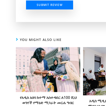
SUBMIT REVIEW
YOU MIGHT ALSO LIKE
የአዲስ አበባ ከተማ አስተዳደር ለ100 ሺህ
አዲስ ሚዲያ
ወገኖች የማዕድ ማጋራት መርሐ ግብር
ማኅበረሰብን