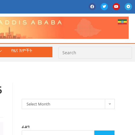
የዜና ክምችት
ክምችት
5
Select Month
ፈልግ