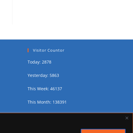
Visitor Countor
Today: 2878
Yesterday: 5863
This Week: 46137
This Month: 138391
Total Visitors:
2454061