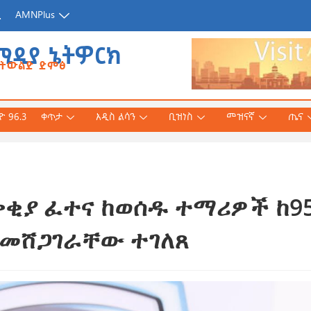
ጂ
AMNPlus
ሚዲያ ኔትዎርክ
የትውልድ ድምፅ
 96.3
ቀጥታ
አዲስ ልሳን
ቢዝነስ
መዝናኛ
ጤና
ልቀቂያ ፈተና ከወሰዱ ተማሪዎች ከ9
አሕመድ (ዶ/ር)
ንኛ ተተርጉሞ በቅርቡ
 መሸጋገራቸው ተገለጸ
 3, 2026