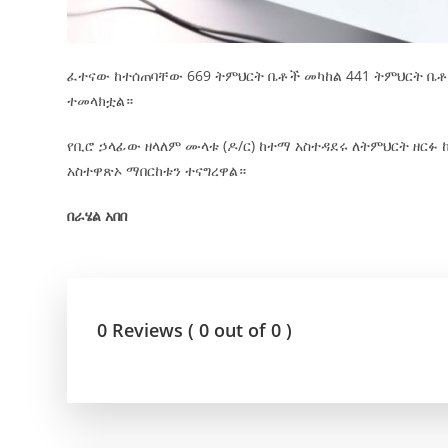
ፈተናው ከተሰጠባቸው 669 ትምህርት ቤቶች መካከል 441 ትምህርት ቤ
ተመላክቷል።
የቢሮ ኃላፊው ዘላለም ሙላቱ (ዶ/ር) ከተማ አስተዳደሩ ለትምህርት ዘርፉ
አስተዋጽኦ ማበርከቱን ተናግረዋል።
በራሄል አበበ
0 Reviews ( 0 out of 0 )