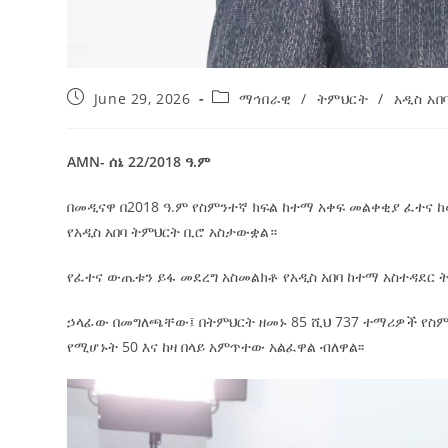
June 29, 2026
ማኅበራዊ
/
ትምህርት
/
አዲስ አበ
AMN- ሰኔ 22/2018 ዓ.ም
በመዲናዋ በ2018 ዓ.ም የስምንተኛ ክፍል ከተማ አቀፍ መልቀቂያ ፈተና 
የአዲስ አበባ ትምህርት ቢሮ አስታውቋል።
የፈተና ውጤቱን ይፋ መደረግ አስመልክቶ የአዲስ አበባ ከተማ አስተዳደር 
ኃላፊው በመግለጫቸው፤ በትምህርት ዘመኑ 85 ሺህ 737 ተማሪዎች የስም
የሚሆኑት 50 እና ከዛ በላይ አምጥተው አልፈዋል ብለዋል፡፡