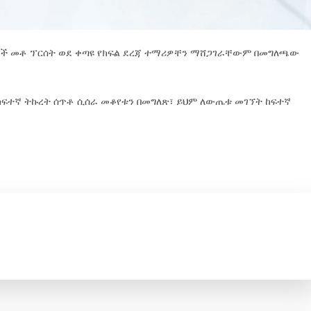
ቶች መቶ ፕርሰት ወደ ቀጣዩ የክፍል ደረጃ ተማሪዎቸን ማሸጋገራቸውም በመግለጫው
 ከፍተኛ ትኩረት ሰጥቶ ሲሰራ መቆየቱን በመግለጽ፣ ይህም ለውጤቱ መገኘት ከፍተኛ