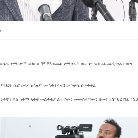
ባ
ከወሰዱ ተማሪዎች መካከል 95.85 በመቶ የሚሆኑት ወደ ቀጣዩ ክፍል መሸጋገራቸውን
ትምህርት ቢሮ ኃላፊ ዘላለም ሙላቱ (ዶ/ር) መግለጫ ሰጥተዋል።
ንተኛ ክፍል ከተማ አቀፍ መልቀቂያ ፈተናውን መውሰዳቸውን በመጥቀስ፣ 82 ሺህ 19