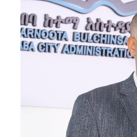
የኢትዮጵያ ኢኮኖሚ ከቡና ባሻገር
August 5, 2026
2ኛው የአዲስ ሚዲያ ኔትዎርክ አመራሮች እ
ሠራተኞች ስፖርት ፌስቲቫል በቴሌቪዥን ዘ
አሸናፊነት ተጠናቀቀ
August 1, 2026