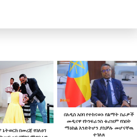
በአዲስ አበባ የተከናወኑ የልማት ስራዎች
መዲናዋ የኮንፍራንስ ቱሪዝም የስበት
ማዕከል እንድትሆን ያስቻሉ መሆናቸዉ
 ኔትወርክ በመረጃ የበለፀገ
ተገለጸ
 ከመፍጠር ባሻገር ማኅበራዊ