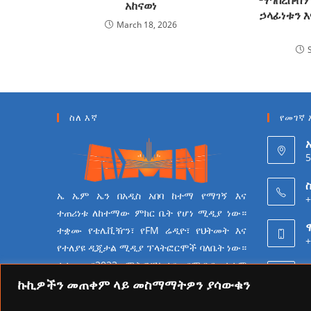
አከናወነ
ኃላፊነቱን እ
March 18, 2026
ስለ እኛ
የመገኛ 
5
ስ
ኤ ኤም ኤን በአዲስ አበባ ከተማ የማገኝ እና
+
ተጠሪነቱ ለከተማው ምክር ቤት የሆነ ሚዲያ ነው።
ተቋሙ የቴሌቪዥን፣ የFM ሬዲዮ፣ የህትመት እና
+
የተለያዩ ዲጂታል ሚዲያ ፕላትፎርሞች ባለቤት ነው።
ተቋሙ በ2023 ሜትሮፖሊታን የሚዲያ ተቋም
6
የመሆን ራዕይ ሰንቆ የይዘት
ኩኪዎችን መጠቀም ላይ መስማማትዎን ያሳውቁን
ስራዎችን በመስራት ላይ ይገኛል።