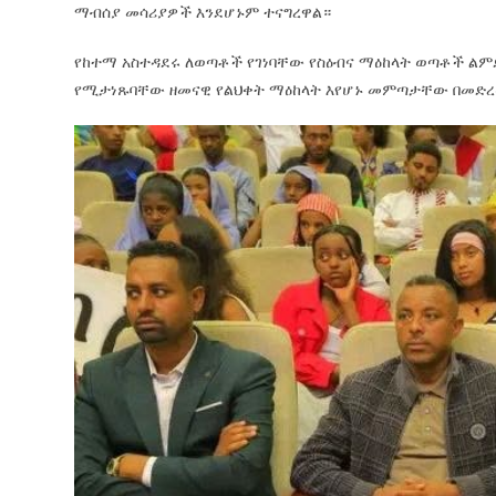
ማብሰያ መሳሪያዎች እንደሆኑም ተናግረዋል።
የከተማ አስተዳደሩ ለወጣቶች የገነባቸው የስዕብና ማዕከላት ወጣቶች ል
የሚታነጹባቸው ዘመናዊ የልህቀት ማዕከላት እየሆኑ መምጣታቸው በመድረ