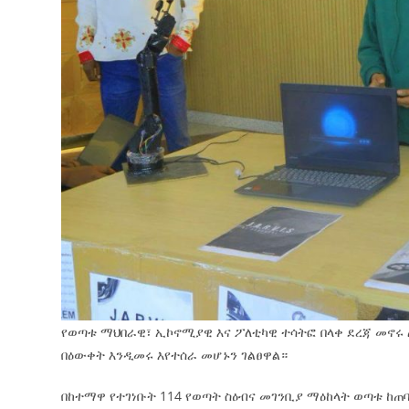
የወጣቱ ማህበራዊ፣ ኢኮኖሚያዊ እና ፖለቲካዊ ተሳትፎ በላቀ ደረጃ መኖሩ 
በዕውቀት እንዲመሩ እየተሰራ መሆኑን ገልፀዋል።
በከተማዋ የተገነቡት 114 የወጣት ስዕብና መገንቢያ ማዕከላት ወጣቱ ከጠ