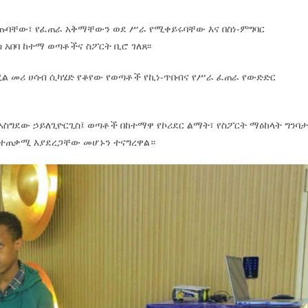
ወጡባቸው፣ የፈጠራ አቅማቸውን ወደ ሥራ የሚቀይሩባቸው እና በስነ-ምግባር
አበባ ከተማ ወጣቶችና ስፖርት ቢሮ ገለጸ፡፡
ሚል መሪ ሀሳብ ሲካሄድ የቆየው የወጣቶች የኪነ-ጥበብና የሥራ ፈጠራ የውድድር
 አስግደው ኃይለጊዮርጊስ፤ ወጣቶች በከተማዋ የኮሪደር ልማት፣ የስፖርት ማዕከላት ግንባታ
 ተጠቃሚ እያደረጋቸው መሆኑን ተናግረዋል።