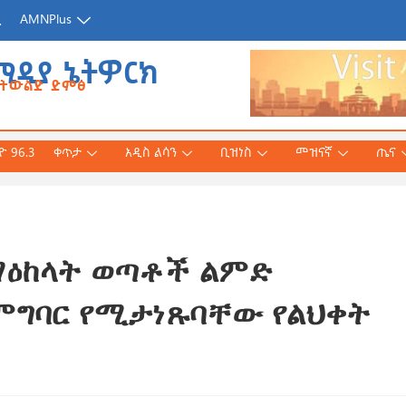
ጂ
AMNPlus
ሚዲያ ኔትዎርክ
የትውልድ ድምፅ
 96.3
ቀጥታ
አዲስ ልሳን
ቢዝነስ
መዝናኛ
ጤና
 ማዕከላት ወጣቶች ልምድ
አሕመድ (ዶ/ር)
ንኛ ተተርጉሞ በቅርቡ
ምግባር የሚታነጹባቸው የልህቀት
 3, 2026