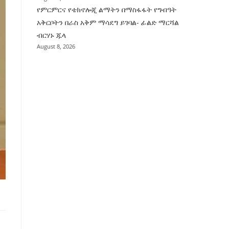
የምርምርና የቴክኖሎጂ ልማትን በማስፋፋት የግብዓት
አቅርቦትን በራስ አቅም ማሳደግ ይገባል- ፊልድ ማርሻል
ብርሃኑ ጁላ
August 8, 2026