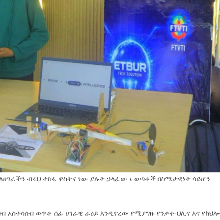
ለሀገራችን ብሩህ ተስፋ ዋስትና ነው ያሉት ኃላፊው ፤ ወጣቶች በስሜታዊነት ሳይሆን
ባብ አስተሳሰብ ወጥቶ ሰፊ ሀገራዊ ራዕይ እንዲኖረው የሚያግዙ የንቃተ-ህሊና እና የክህሎ