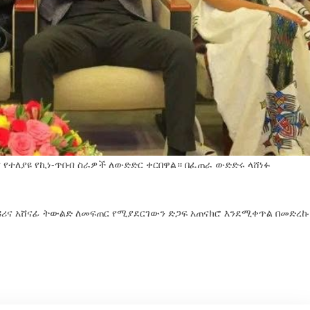
ና የተለያዩ የኪነ-ጥበብ ስራዎች ለውድድር ቀርበዋል። በፈጠራ ውድድሩ ላሸነፉ
ዳሪና አሸናፊ ትውልድ ለመፍጠር የሚያደርገውን ድጋፍ አጠናክሮ እንደሚቀጥል በመድረኩ