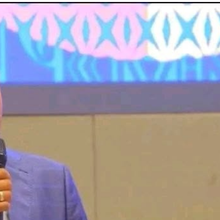
ኢትዮጵያ የቀጣናውን ኢኮኖሚያዊ ገጽታ በአዲስ
አዲስ ሚዲያ ኔትዎርክ በይዘት ስራዎቹ የሀ
መልኩ እየቀረጸች ነው-ፈርስት ፖስት
ተቃውሞ የበዛበት የፊፋ አዲሱ እቅድ
ትርክትን በማረም እና የወል ትርክትን በመ
ና
ሃላፊነቱን እየተወጣ ይገኛል
August 7, 2026
July 30, 2026
ርፍ
AmnAdmin
October 17, 2025