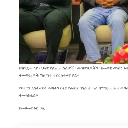
በዝግጅቱ ላይ ባህላዊ የፈጠራ ስራዎች፣ ውዝዋዜዎችን፣ ዘመናዊ ዳንስን እ
ተወዳዳሪዎች ሽልማት ተበርክቶላቸዋል።
የከተማ አስተዳደሩ ወጣቱን በቴክኖሎጂና በስራ ፈጠራ በማስታጠቅ ተወዳ
ተመላክቷል።
በመሀመድኑር ዓሊ