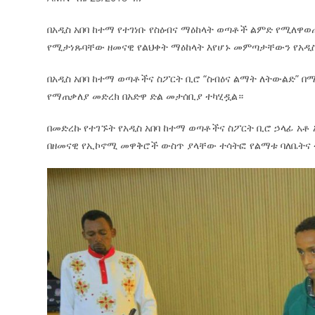
በአዲስ አበባ ከተማ የተገነቡ የስዕብና ማዕከላት ወጣቶች ልምድ የሚለዋ
የሚታነጹባቸው ዘመናዊ የልህቀት ማዕከላት እየሆኑ መምጣታቸውን የአዲስ 
በአዲስ አበባ ከተማ ወጣቶችና ስፖርት ቢሮ “ስብዕና ልማት ለትውልድ” በ
የማጠቃለያ መድረክ በአድዋ ድል መታሰቢያ ተካሂዷል።
በመድረኩ የተገኙት የአዲስ አበባ ከተማ ወጣቶችና ስፖርት ቢሮ ኃላፊ አቶ
በዘመናዊ የኢኮኖሚ መዋቅሮች ውስጥ ያላቸው ተሳትፎ የልማቱ ባለቤትና