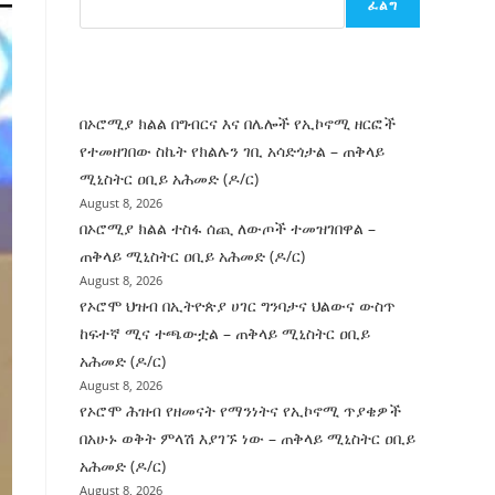
ፈልግ
ሰት
ገንባት
ዜና
በኦሮሚያ ክልል በግብርና እና በሌሎች የኢኮኖሚ ዘርፎች
የተመዘገበው ስኬት የክልሉን ገቢ አሳድጎታል – ጠቅላይ
ሚኒስትር ዐቢይ አሕመድ (ዶ/ር)
August 8, 2026
በኦሮሚያ ክልል ተስፋ ሰጪ ለውጦች ተመዝገበዋል –
ጠቅላይ ሚኒስትር ዐቢይ አሕመድ (ዶ/ር)
August 8, 2026
የኦሮሞ ህዝብ በኢትዮጵያ ሀገር ግንባታና ህልውና ውስጥ
ከፍተኛ ሚና ተጫውቷል – ጠቅላይ ሚኒስትር ዐቢይ
አሕመድ (ዶ/ር)
August 8, 2026
የኦሮሞ ሕዝብ የዘመናት የማንነትና የኢኮኖሚ ጥያቄዎች
በአሁኑ ወቅት ምላሽ እያገኙ ነው – ጠቅላይ ሚኒስትር ዐቢይ
አሕመድ (ዶ/ር)
August 8, 2026