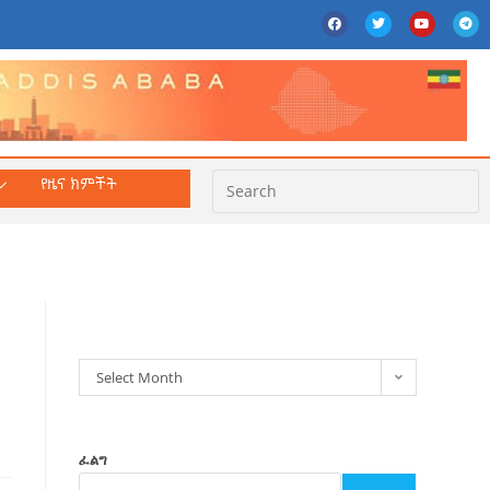
የዜና ክምችት
ክምችት
Select Month
ፈልግ