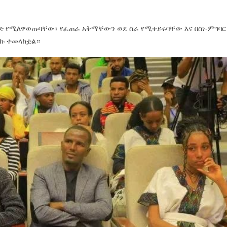
ምድ የሚለዋወጡባቸው፣ የፈጠራ አቅማቸውን ወደ ስራ የሚቀይሩባቸው እና በስነ-ምግባር
ኩ ተመላክቷል።