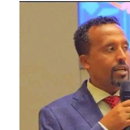
ብልፅግና ፓርቲ የምርጫ ውክልናውን ወደ
ተጨባጭ የልማት ስኬቶች ለመቀየር እየሰራ ነው
2ኛው የአዲስ ሚዲያ ኔትዎርክ አመራሮች እ
ሠራተኞች ስፖርት ፌስቲቫል በቴሌቪዥን ዘ
August 7, 2026
አሸናፊነት ተጠናቀቀ
August 1, 2026