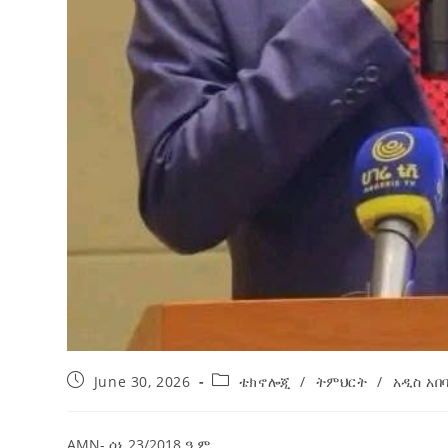
June 30, 2026
ቴክኖሎጂ
/
ትምህርት
/
አዲስ አበ
AMN- ሰኔ 23/2018 ዓ.ም