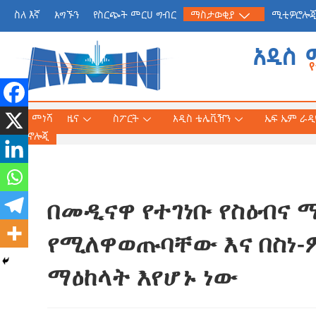
ስለ እኛ
አግኙን
የስርጭት መርሀ ግብር
ማስታወቂያ
ሚቲዎሮሎ
አዲስ 
መነሻ
ዜና
ስፖርት
አዲስ ቴሌቪዥን
ኤፍ ኤም ራዲዮ
ቴክኖሎጂ
በመዲናዋ የተገነቡ የስዕብና
የጠቅላይ ሚኒስትር ዐቢይ 
«መደመር» መጽሐፍ በቻይ
የሚለዋወጡባቸው እና በስነ-
ለንባብ ይበቃል
ማዕከላት እየሆኑ ነው
AmnAdmin
July