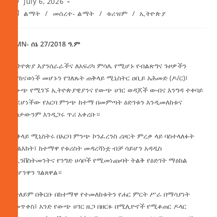
July 6, 2026
ልማት
/
መሰረተ- ልማት
/
ቱሪዝም
/
ኢትዮጵያ
AMN- ሰኔ 27/2018 ዓ.ም
ኢትዮጵያ እያንሰራራችና ለአፍሪካ ምሳሌ የሚሆኑ የብልጽግና ጉዞዎችን
እያከናወነች መሆኑን የገለጹት ጠቅላይ ሚኒስትር ዐቢይ አሕመድ (ዶ/ር)፤
በውጭ የሚገኙ ኢትዮጵያዊያንና የውጭ ሀገር ወዳጆች ውብና እንግዳ ተቀባይ
ወደሆነችው የአርባ ምንጭ ከተማ በመምጣት ዕድገቱን እንዲመለከቱና
ደስታውንም እንዲጋሩ ጥሪ አቀረቡ።
ጠቅላይ ሚኒስትሩ በአርባ ምንጭ ኮንፈረንስ ሪዞርት ምረቃ ላይ ባስተላለፉት
መልእክት፤ ከተማዋ የቱሪስት መዳረሻነቷ ብቻ ሳይሆን አዳዲስ
የኢንቨስትመንትና የንግድ ሀሳቦች የሚመነጩባት ትልቅ የዕድገት ማዕከል
መሆንዋን ገልጸዋል።
በተለይም በቅርቡ በከተማዋ የተመለከቱትን የሐር ምርት ሥራ በማሳያነት
በመጥቀስ፤ አንድ የውጭ ሀገር ዜጋ በዘርፉ በሚሊዮኖች የሚቆጠር ዶላር