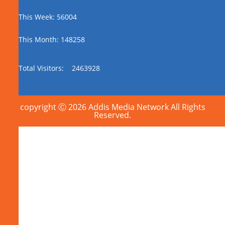
This Week: 56004
This Month: 148258
Total Visitors:
2463928
copyright Ⓒ 2026 Addis Media Network All Rights
Reserved.