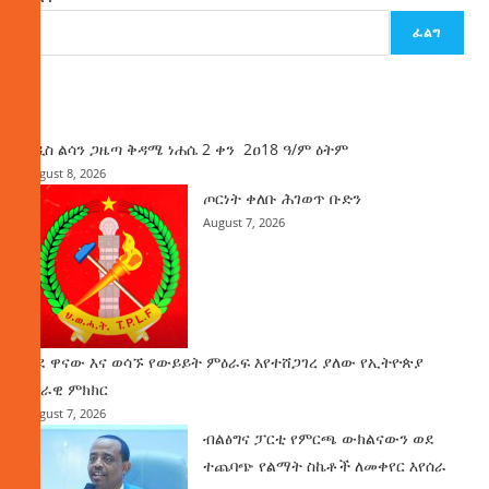
ፈልግ
ዜና
አዲስ ልሳን ጋዜጣ ቅዳሜ ነሐሴ 2 ቀን 2ዐ18 ዓ/ም ዕትም
August 8, 2026
ጦርነት ቀለቡ ሕገወጥ ቡድን
August 7, 2026
ወደ ዋናው እና ወሳኙ የውይይት ምዕራፍ እየተሸጋገረ ያለው የኢትዮጵያ
ሀገራዊ ምክክር
August 7, 2026
ብልፅግና ፓርቲ የምርጫ ውክልናውን ወደ
ተጨባጭ የልማት ስኬቶች ለመቀየር እየሰራ