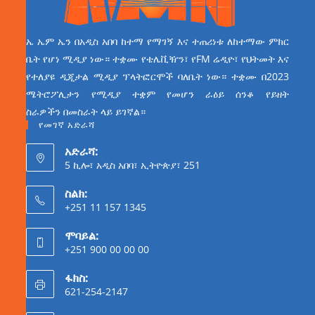
ኤ ኤም ኤን በአዲስ አበባ ከተማ የማገኝ እና ተጠሪነቱ ለከተማው ምክር
ቤት የሆነ ሚዲያ ነው። ተቋሙ የቴሌቪዥን፣ የFM ሬዲዮ፣ የህትመት እና
የተለያዩ ዲጂታል ሚዲያ ፕላትፎርሞች ባለቤት ነው። ተቋሙ በ2023
ሜትሮፖሊታን የሚዲያ ተቋም የመሆን ራዕይ ሰንቆ የይዘት
ስራዎችን በመስራት ላይ ይገኛል።
የመገኛ አድራሻ
አድራሻ:
5 ኪሎ፣ አዲስ አበባ፣ ኢትዮጵያ፣ 251
ስልክ:
+251 11 157 1345
ሞባይል:
+251 900 00 00 00
ፋክስ:
621-254-2147