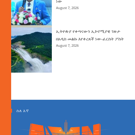
ነው
August 7, 2026
ኢትዮጵያ የቀጣናውን ኢኮኖሚያዊ ገጽታ
በአዲስ መልኩ እየቀረጸች ነው-ፈርስት ፖስት
August 7, 2026
ስለ እኛ