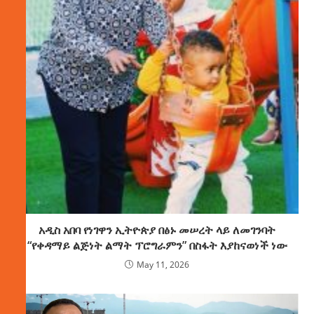
አዲስ አበባ የነገዋን ኢትዮጵያ በፅኑ መሠረት ላይ ለመገንባት
“የቀዳማይ ልጅነት ልማት ፕሮግራምን” በስፋት እያከናወነች ነው
May 11, 2026