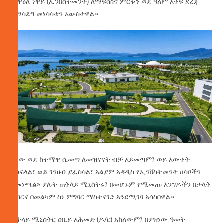
መዋዕለ-ነዋይ (ኢንቨስትመንት) ለማፍሰስና ምርቱን ወደ ዓለም አቀፍ ደረጃ
ለማሳደግ መነሳሳቱን አውስተዋል።
«ሰው ወደ ከተማዋ ሲመጣ ለመዝናናት ብቻ አይመጣም፤ ወይ እውቀት
ያካፍላል፣ ወይ ገንዘብ ያፈስሳል፣ አልያም አዳዲስ የኢንቨስትመንት ሀሳቦችን
ያመነጫል» ያሉት ጠቅላይ ሚኒስትሩ፤ በመሆኑም የሚመጡ እንግዶችን በታላቅ
ክብርና በመልካም ስነ ምግባር ማስተናገድ እንደሚገባ አሳስበዋል።
ጠቅላይ ሚኒስትር ዐቢይ አሕመድ (ዶ/ር) አክለውም፤ በያዝነው ዓመት