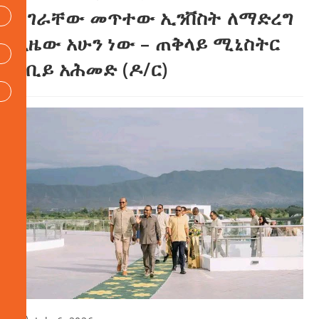
ሀገራቸው መጥተው ኢንቨስት ለማድረግ
ጊዜው አሁን ነው – ጠቅላይ ሚኒስትር
ዐቢይ አሕመድ (ዶ/ር)