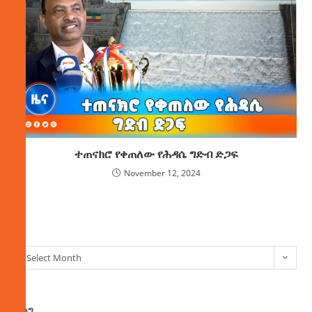
ተጠናክሮ የቀጠለው የሕዳሴ ግድብ ድጋፍ
November 12, 2024
ክምችት
Select Month
ፈልግ