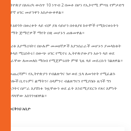
ኢትዮጵያ በአፍሪካ ውስጥ 10 ነጥብ 2 በመቶ በሆነ የኢኮኖሚ ምጣኔ የምታድግ
ብቸኛ ሀገር መሆንዋን አስታውቀዋል።
ይህ ዕድገት በወረቀት ላይ ብቻ ያለ ሳይሆን በተለያዩ ከተሞች የሚከናወኑትን
የልማት ጅማሮዎች ማየት በቂ መሆኑን ጠቁመዋል።
ሀገሪቱ እያማረባትና በሁሉም መመዘኛዎች እያንሰራራች መሆኑን ያመላከቱት
ጠቅላይ ሚኒስትሩ፤ በውጭ ሀገር የሚኖሩ ኢትዮጵያውያን አሁን ላይ ወደ
ሀገራቸው ለመመለስ ማሰብ የሚጀምሩበት ምቹ ጊዜ ላይ መደረሱን ገልጸዋል።
በመጨረሻም፣ የኢትዮጵያን የብልጽግና ጉዞ ወደ ኋላ ለመጎተት የሚፈልጉ
ኃይሎች ቢኖሩም፤ ልማትን፣ ሰላምንና ብልጽግናን የሚያስቡ ዜጎች ግን
በትጋትና በሥራ እያሸነፉ ጉዟቸውን ወደ ፊት እንደሚያደርጉ የጸና እምነት
እንዳላቸው አስገንዝበዋል።
በወርቅነህ አቢዮ