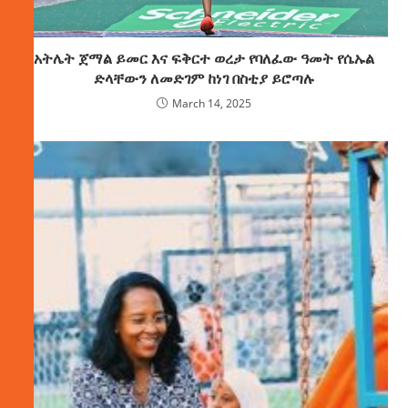
አትሌት ጀማል ይመር እና ፍቅርተ ወረታ የባለፈው ዓመት የሴኡል
ድላቸውን ለመድገም ከነገ በስቲያ ይሮጣሉ
March 14, 2025