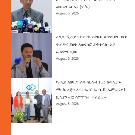
መስፍን አርአያ (ፕ/ር)
August 5, 2026
አዲስ ሚዲያ ኔትዎርክ የህዝብ ልሳንነቱን በላቀ
ጥራትና ይዘት አጠናክሮ ይቀጥላል- አቶ
ሠለሞን ዲባባ
August 5, 2026
የአዲስ አበባ ሥራና ክህሎት ቢሮ ከጣሊያኑ
ማርኬ ሪጅን እና ከኤ ፒ ኤ-ሲ ቪ ኤምጋር የ1
ቢሊየን ብር ስምምነት ተፈራረመ
August 5, 2026