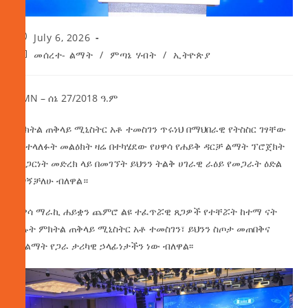
July 6, 2026
መሰረተ- ልማት
/
ምጣኔ ሃብት
/
ኢትዮጵያ
AMN – ሰኔ 27/2018 ዓ.ም
ምክትል ጠቅላይ ሚኒስትር አቶ ተመስገን ጥሩነህ በማህበራዊ የትስስር ገፃቸው
ባስተላለፉት መልዕክት ዛሬ በተካሄደው የሀዋሳ የሐይቅ ዳርቻ ልማት ፕሮጀክት
የአጋርነት መድረክ ላይ በመገኘት ይህንን ትልቅ ሀገራዊ ራዕይ የመጋራት ዕድል
አግኝቻለሁ ብለዋል።
ሀዋሳ ማራኪ ሐይቋን ጨምሮ ልዩ ተፈጥሯዊ ጸጋዎች የተቸሯት ከተማ ናት
ያሉት ምክትል ጠቅላይ ሚኒስትር አቶ ተመስገን፣ ይህንን ስጦታ መጠበቅና
ማልማት የጋራ ታሪካዊ ኃላፊነታችን ነው ብለዋል፡፡