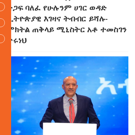
ድጋፍ ባለፈ የሁሉንም ሀገር ወዳድ
ኢትዮጵያዊ እገዛና ትብብር ይሻሉ-
ምክትል ጠቅላይ ሚኒስትር አቶ ተመስገን
ጥሩነህ