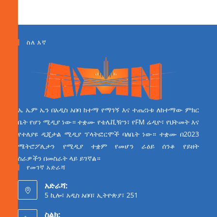
ስለ እኛ
ኤ ኤም ኤን በአዲስ አበባ ከተማ የማገኝ እና ተጠሪነቱ ለከተማው ምክር
ቤት የሆነ ሚዲያ ነው። ተቋሙ የቴሌቪዥን፣ የFM ሬዲዮ፣ የህትመት እና
የተለያዩ ዲጂታል ሚዲያ ፕላትፎርሞች ባለቤት ነው። ተቋሙ በ2023
ሜትሮፖሊታን የሚዲያ ተቋም የመሆን ራዕይ ሰንቆ የይዘት
ስራዎችን በመስራት ላይ ይገኛል።
የመገኛ አድራሻ
አድራሻ:
5 ኪሎ፣ አዲስ አበባ፣ ኢትዮጵያ፣ 251
ስልክ: