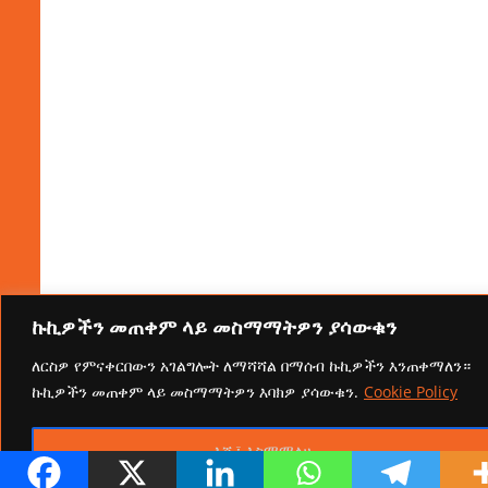
ኩኪዎችን መጠቀም ላይ መስማማትዎን ያሳውቁን
ለርስዎ የምናቀርበውን አገልግሎት ለማሻሻል በማሰብ ኩኪዎችን እንጠቀማለን።
ኩኪዎችን መጠቀም ላይ መስማማትዎን እባክዎ ያሳውቁን.
Cookie Policy
እሺ፤ እስማማለሁ