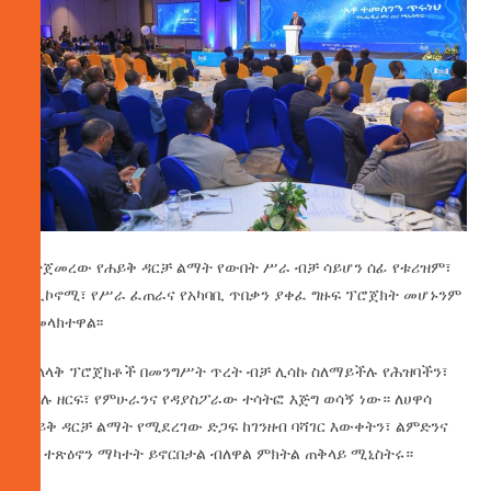
የተጀመረው የሐይቅ ዳርቻ ልማት የውበት ሥራ ብቻ ሳይሆን ሰፊ የቱሪዝም፣
የኢኮኖሚ፣ የሥራ ፈጠራና የአካባቢ ጥበቃን ያቀፈ ግዙፍ ፕሮጀክት መሆኑንም
አመላክተዋል፡፡
ታላላቅ ፕሮጀክቶች በመንግሥት ጥረት ብቻ ሊሳኩ ስለማይችሉ የሕዝባችን፣
የግሉ ዘርፍ፣ የምሁራንና የዳያስፖራው ተሳትፎ እጅግ ወሳኝ ነው። ለሀዋሳ
ሐይቅ ዳርቻ ልማት የሚደረገው ድጋፍ ከገንዘብ ባሻገር እውቀትን፣ ልምድንና
በጎ ተጽዕኖን ማካተት ይኖርበታል ብለዋል ምክትል ጠቅላይ ሚኒስትሩ።