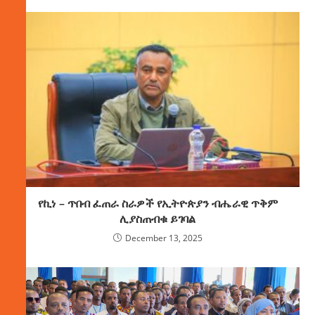
የኪነ – ጥበብ ፈጠራ ስራዎች የኢትዮጵያን ብሔራዊ ጥቅም
ሊያስጠብቁ ይገባል
December 13, 2025