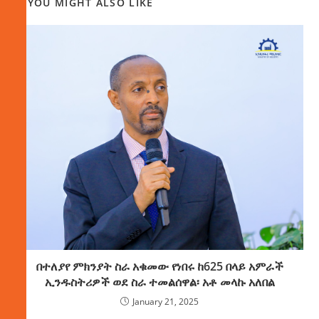
YOU MIGHT ALSO LIKE
በተለያየ ምክንያት ስራ አቁመው የነበሩ ከ625 በላይ አምራች
ኢንዱስትሪዎች ወደ ስራ ተመልሰዋል፡ አቶ መላኩ አለበል
January 21, 2025