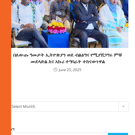
በለውጡ ዓመታት ኢትዮጵያን ወደ ብልፅግና የሚያሸጋግሩ ምቹ
መደላድል እና አኩሪ ተግባራት ተከናውነዋል
June 25, 2025
ክምችት
Select Month
ፈልግ