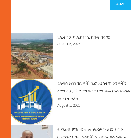
ፈልግ
ዜና
የኢትዮጵያ ኢኮኖሚ ከቡና ባሻገር
August 5, 2026
የአዲስ አበባ ገቢዎች ቢሮ አነስተኛ ንግዶችን
ለማበረታታትና የግብር ጫናን ለመቀነስ እየሰራ
መሆኑን ገለፀ
August 5, 2026
የሀገራዊ ምክክር ተመካካሪዎች ልዩነቶችን
በመሻገር በጋራ ጉዳዮች ላይ እየመከሩ ነው –