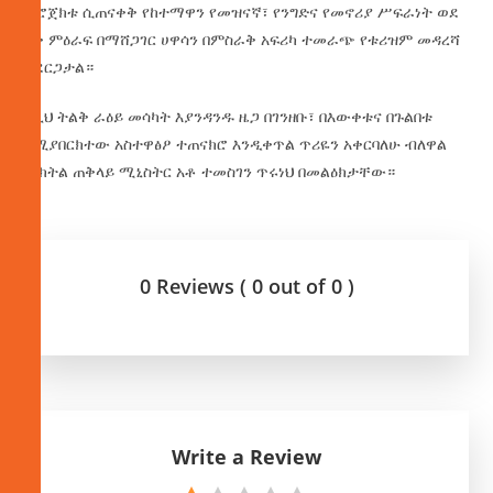
ፕሮጀክቱ ሲጠናቀቅ የከተማዋን የመዝናኛ፣ የንግድና የመኖሪያ ሥፍራነት ወደ
ላቀ ምዕራፍ በማሸጋገር ሀዋሳን በምስራቅ አፍሪካ ተመራጭ የቱሪዝም መዳረሻ
ያደርጋታል።
ለዚህ ትልቅ ራዕይ መሳካት እያንዳንዱ ዜጋ በገንዘቡ፣ በእውቀቱና በጉልበቱ
የሚያበርክተው አስተዋፅዖ ተጠናክሮ እንዲቀጥል ጥሪዬን አቀርባለሁ ብለዋል
ምክትል ጠቅላይ ሚኒስትር አቶ ተመስገን ጥሩነህ በመልዕክታቸው።
0 Reviews ( 0 out of 0 )
Write a Review