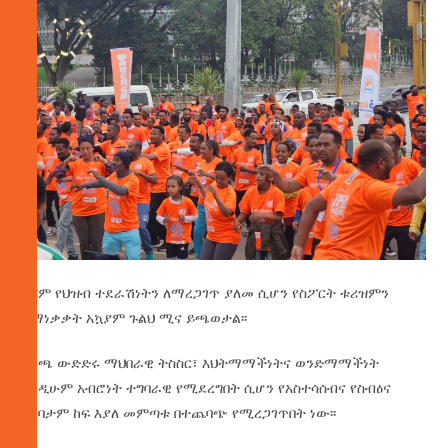
ይሄም የህዝብ ተደራሽነትን ለማረጋገጥ ያለመ ሲሆን የስፖርት ቱሪዝምን
ከማነቃቃት አኳያም ጉልህ ሚና ይጫወታል፡፡
የሩጫ ውድድሩ ማህበራዊ ትስስር፣ እህትማማችነትና ወንድማማችነት
እንዲሁም አብሮነት ተግባራዊ የሚደረግበት ሲሆን የአስተሳሰብና የስብዕና
ግንባታም ከፍ እያለ መምጣቱ በተጨባጭ የሚረጋገጥበት ነው፡፡