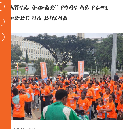
“አሸናፊ ትውልድ” የጎዳና ላይ የሩጫ
ውድድር ዛሬ ይካሄዳል