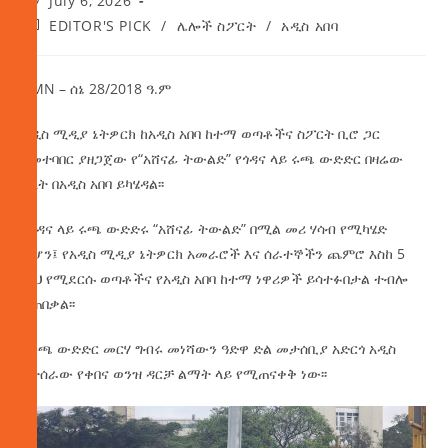
July 6, 2026
EDITOR'S PICK
/
ሌሎች ስፖርት
/
አዲስ አበባ
AMN – ሰኔ 28/2018 ዓ.ም
አዲስ ሚዲያ ኔትዎርክ ከአዲስ አበባ ከተማ ወጣቶችና ስፖርት ቢሮ ጋር
በመተባበር ያዘጋጀው የ“አሸናፊ ትውልድ” የጎዳና ላይ ሩጫ ውድድር በዛሬው
እለት በአዲስ አበባ ይካሄዳል፡፡
የጎዳና ላይ ሩጫ ውድድሩ “አሸናፊ ትውልድ” በሚል መሪ ሃሳብ የሚካሄድ
ሲሆን፤ የአዲስ ሚዲያ ኔትዎርክ አመራሮች እና ሰራተኞችን ጨምሮ እስከ 5
ሺህ የሚደርሱ ወጣቶችና የአዲስ አበባ ከተማ ነዋሪዎች ይሳተፉበታል ተብሎ
ይጠበቃል፡፡
የሩጫ ውድድር መርሃ ግብሩ መነሻውን ዓድዋ ድል መታሰቢያ አድርጎ አዲስ
ከተሰራው የቀበና ወንዝ ዳርቻ ልማት ላይ የሚጠናቀቅ ነው፡፡