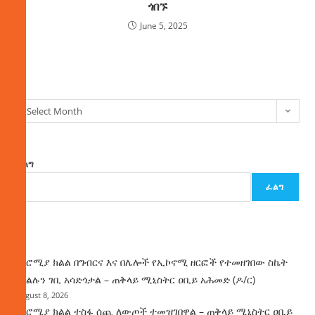
ጎበኙ
June 5, 2025
ክምችት
Select Month
ፈልግ
ፈልግ
ዜና
በኦሮሚያ ክልል በግብርና እና በሌሎች የኢኮኖሚ ዘርፎች የተመዘገበው ስኬት
የክልሉን ገቢ አሳድጎታል – ጠቅላይ ሚኒስትር ዐቢይ አሕመድ (ዶ/ር)
August 8, 2026
በኦሮሚያ ክልል ተስፋ ሰጪ ለውጦች ተመዝገበዋል – ጠቅላይ ሚኒስትር ዐቢይ