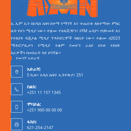
ኤ ኤም ኤን በአዲስ አበባ ከተማ የማገኝ እና ተጠሪነቱ ለከተማው ምክር
ቤት የሆነ ሚዲያ ነው። ተቋሙ የቴሌቪዥን፣ የFM ሬዲዮ፣ የህትመት እና
የተለያዩ ዲጂታል ሚዲያ ፕላትፎርሞች ባለቤት ነው። ተቋሙ በ2023
ሜትሮፖሊታን የሚዲያ ተቋም የመሆን ራዕይ ሰንቆ የይዘት
ስራዎችን በመስራት ላይ ይገኛል።
የመገኛ አድራሻ
አድራሻ:
5 ኪሎ፣ አዲስ አበባ፣ ኢትዮጵያ፣ 251
ስልክ:
+251 11 157 1345
ሞባይል:
+251 900 00 00 00
ፋክስ:
621-254-2147