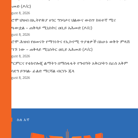
አሕመድ (ዶ/ር)
August 8, 2026
የኦሮሞ ህዝብ በኢትዮጵያ ሀገር ግንባታና ህልውና ውስጥ ከፍተኛ ሚና
ተጫውቷል – ጠቅላይ ሚኒስትር ዐቢይ አሕመድ (ዶ/ር)
August 8, 2026
የኦሮሞ ሕዝብ የዘመናት የማንነትና የኢኮኖሚ ጥያቄዎች በአሁኑ ወቅት ምላሽ
እያገኙ ነው – ጠቅላይ ሚኒስትር ዐቢይ አሕመድ (ዶ/ር)
August 8, 2026
የምርምርና የቴክኖሎጂ ልማትን በማስፋፋት የግብዓት አቅርቦትን በራስ አቅም
ማሳደግ ይገባል- ፊልድ ማርሻል ብርሃኑ ጁላ
August 8, 2026
ስለ እኛ