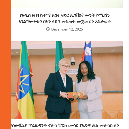
የአዲስ አበባ ከተማ አስተዳደር ኢንቨስትመንት ኮሚሽን
አገልግሎቶቱን በኦን ላይን መስጠት መጀመሩን አስታወቀ
December 12, 2025
የስሎቬኒያ ፕሬዚዳንት ናታሳ ፒርክ ሙሳር የአድዋ ድል መታሰቢያን