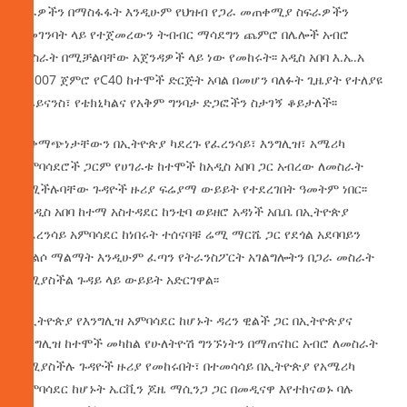
ስራዎችን በማስፋፋት እንዲሁም የህዝብ የጋራ መጠቀሚያ ስፍራዎችን
በመገንባት ላይ የተጀመረውን ትብብር ማሳደግን ጨምሮ በሌሎች አብሮ
መስራት በሚቻልባቸው አጀንዳዎች ላይ ነው የመከሩት፡፡ አዲስ አበባ እ.ኤ.አ
ከ2007 ጀምሮ የC40 ከተሞች ድርጅት አባል በመሆን ባለፉት ጊዜያት የተለያዩ
የፋይናንስ፣ የቴክኒካልና የአቅም ግንባታ ድጋፎችን ስታገኝ ቆይታለች፡፡
ተቀማጭነታቸውን በኢትዮጵያ ካደረጉ የፈረንሳይ፣ እንግሊዝ፣ አሜሪካ
አምባሳደሮች ጋርም የሀገራቱ ከተሞች ከአዲስ አበባ ጋር አብረው ለመስራት
በሚችሉባቸው ጉዳዮች ዙሪያ ፍሬያማ ውይይት የተደረገበት ዓመትም ነበር፡፡
የአዲስ አበባ ከተማ አስተዳደር ከንቲባ ወይዘሮ አዳነች አቤቤ በኢትዮጵያ
የፈረንሳይ አምባሳደር ከነበሩት ተሰናባቹ ሬሚ ማርሼ ጋር የደጎል አደባባይን
መልሶ ማልማት እንዲሁም ፈጣን የትራንስፖርት አገልግሎትን በጋራ መስራት
በሚያስችል ጉዳይ ላይ ውይይት አድርገዋል፡፡
በኢትዮጵያ የእንግሊዝ አምባሳደር ከሆኑት ዳረን ዊልች ጋር በኢትዮጵያና
እንግሊዝ ከተሞች መካከል የሁለትዮሽ ግንኙነትን በማጠናከር አብሮ ለመስራት
በሚያስችሉ ጉዳዮች ዙሪያ የመከሩበት፣ በተመሳሳይ በኢትዮጵያ የአሜሪካ
አምባሳደር ከሆኑት ኤርቪን ጆዜ ማሲንጋ ጋር በመዲናዋ እየተከናወኑ ባሉ