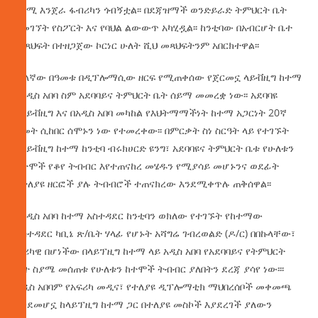
የለሚ እንጀራ ፋብሪካን ጎብኝቷል፡፡ በደጃዝማች ወንድይራድ ትምህርት ቤት
በመገኘት የስፖርት እና የባህል ልውውጥ አካሂዷል፡፡ ከንቲባው በአብርሆት ቤተ
መጻህፍት በተዘጋጀው ኮርነር ሁለት ሺህ መጻህፍትንም አበርክተዋል፡፡
ሌላኛው በዓመቱ በዲፕሎማሲው ዘርፍ የሚጠቀሰው የጀርመኗ ላይቭዚግ ከተማ
በአዲስ አበባ ስም አደባባይና ትምህርት ቤት ሰይማ መመረቋ ነው፡፡ አደባባዩ
በላይቭዚግ እና በአዲስ አበባ መካከል የእህትማማችነት ከተማ አጋርነት 20ኛ
ዓመት ሲከበር ሰሞኑን ነው የተመረቀው፡፡ በምርቃት ስነ ስርዓት ላይ የተገኙት
የላይቭዚግ ከተማ ከንቲባ ብሩክሀርድ ዩንግ፣ አደባባዩና ትምህርት ቤቱ የሁለቱን
ከተሞች የቆየ ትብብር እየተጠናከረ መሄዱን የሚያሳይ መሆኑንና ወደፊት
በተለያዩ ዘርፎች ያሉ ትብብሮች ተጠናክረው እንደሚቀጥሉ ጠቅሰዋል፡፡
የአዲስ አበባ ከተማ አስተዳደር ከንቲባን ወክለው የተገኙት የከተማው
አስተዳደር ካቢኔ ጽ/ቤት ሃላፊ የሆኑት አሻግሬ ገብረወልድ (ዶ/ር) በበኩላቸው፣
ታሪካዊ በሆነችው በላይፕዚግ ከተማ ላይ አዲስ አበባ የአደባባይና የትምህርት
ቤት ስያሜ መሰጠቱ የሁለቱን ከተሞች ትብብር ያለበትን ደረጃ ያሳየ ነው፡፡፡
አዲስ አበባም የአፍሪካ መዲና፣ የተለያዩ ዲፕሎማቲክ ማህበረሰቦች መቀመጫ
እንደመሆኗ ከላይፕዚግ ከተማ ጋር በተለያዩ መስኮች እያደረገች ያለውን