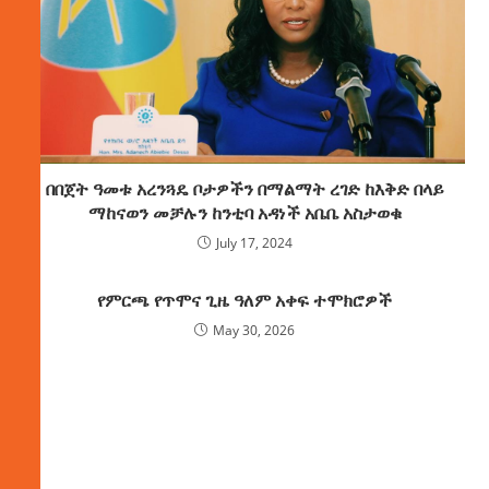
በበጀት ዓመቱ አረንጓዴ ቦታዎችን በማልማት ረገድ ከእቅድ በላይ
ማከናወን መቻሉን ከንቲባ አዳነች አቤቤ አስታወቁ
July 17, 2024
የምርጫ የጥሞና ጊዜ ዓለም አቀፍ ተሞክሮዎች
May 30, 2026
ክምችት