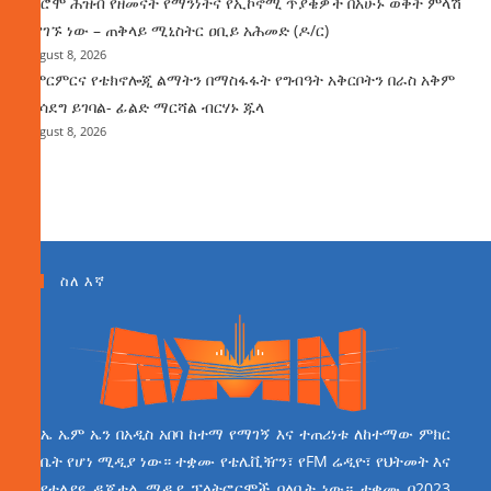
የኦሮሞ ሕዝብ የዘመናት የማንነትና የኢኮኖሚ ጥያቄዎች በአሁኑ ወቅት ምላሽ
እያገኙ ነው – ጠቅላይ ሚኒስትር ዐቢይ አሕመድ (ዶ/ር)
August 8, 2026
የምርምርና የቴክኖሎጂ ልማትን በማስፋፋት የግብዓት አቅርቦትን በራስ አቅም
ማሳደግ ይገባል- ፊልድ ማርሻል ብርሃኑ ጁላ
August 8, 2026
ስለ እኛ
ኤ ኤም ኤን በአዲስ አበባ ከተማ የማገኝ እና ተጠሪነቱ ለከተማው ምክር
ቤት የሆነ ሚዲያ ነው። ተቋሙ የቴሌቪዥን፣ የFM ሬዲዮ፣ የህትመት እና
የተለያዩ ዲጂታል ሚዲያ ፕላትፎርሞች ባለቤት ነው። ተቋሙ በ2023