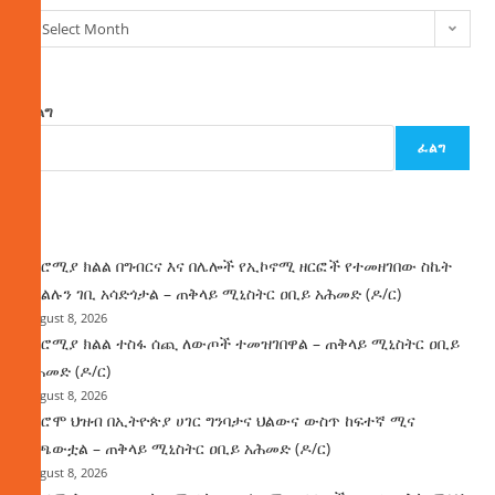
Select Month
ፈልግ
ፈልግ
ዜና
በኦሮሚያ ክልል በግብርና እና በሌሎች የኢኮኖሚ ዘርፎች የተመዘገበው ስኬት
የክልሉን ገቢ አሳድጎታል – ጠቅላይ ሚኒስትር ዐቢይ አሕመድ (ዶ/ር)
August 8, 2026
በኦሮሚያ ክልል ተስፋ ሰጪ ለውጦች ተመዝገበዋል – ጠቅላይ ሚኒስትር ዐቢይ
አሕመድ (ዶ/ር)
August 8, 2026
የኦሮሞ ህዝብ በኢትዮጵያ ሀገር ግንባታና ህልውና ውስጥ ከፍተኛ ሚና
ተጫውቷል – ጠቅላይ ሚኒስትር ዐቢይ አሕመድ (ዶ/ር)
August 8, 2026