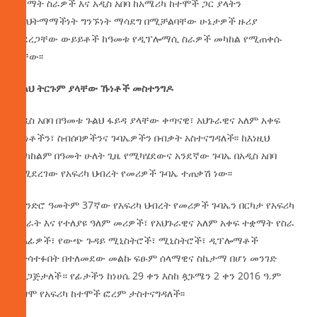
የልማት ስራዎች እና አዲስ አበባ ከአሜሪካ ከተሞች ጋር ያላትን
የእህትማማችነት ግንኙነት ማሳደግ በሚቻልባቸው ሁኔታዎች ዙሪያ
ያደረጋቸው ውይይቶች ከዓመቱ የዲፕሎማሲ ስራዎች መካከል የሚጠቀሱ
ናቸው፡፡
ጉልህ
ትርጉም
ያላቸው
ኹነቶች
መስተንግዶ
አዲስ አበባ በዓመቱ ጉልህ ፋይዳ ያላቸው ቀጣናዊ፣ አህጉራዊና አለም አቀፍ
ኹነቶችን፣ ስብሰባዎችንና ጉባኤዎችን በብቃት አስተናግዳለች፡፡ ከእነዚህ
መካከልም በዓመት ሁለት ጊዜ የሚካሄደውና አንደኛው ጉባኤ በአዲስ አበባ
የሚደረገው የአፍሪካ ህብረት የመሪዎች ጉባኤ ተጠቃሽ ነው፡፡
በዘንድሮ ዓመትም 37ኛው የአፍሪካ ህብረት የመሪዎች ጉባኤን በርካታ የአፍሪካ
ሀገራት እና የተለያዩ ዓለም መሪዎች፣ የአህጉራዊና አለም አቀፍ ተቋማት የስራ
ኃላፊዎች፣ የውጭ ጉዳይ ሚኒስትሮች፣ ሚኒስትሮች፣ ዲፕሎማቶች
በተሳተፉበት በተለመደው መልኩ ፍፁም ሰላማዊና ስኬታማ በሆነ መንገድ
አዘጋጅታለች። የፊታችን ከነሀሴ 29 ቀን እስከ ጷጉሜን 2 ቀን 2016 ዓ.ም
ደግሞ የአፍሪካ ከተሞች ፎረም ታስተናግዳለች፡፡