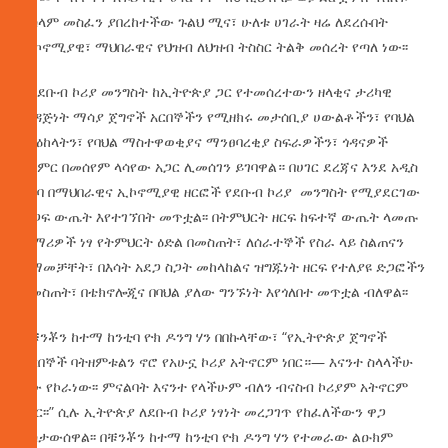
ለሰላም መስፈን ያበረከተችው ጉልህ ሚና፣ ሁለቱ ሀገራት ዛሬ ለደረሱበት
ኢኮኖሚያዊ፣ ማህበራዊና የህዝብ ለህዝብ ትስስር ትልቅ መሰረት የጣለ ነው፡፡
የደቡብ ኮሪያ መንግስት ከኢትዮጵያ ጋር የተመሰረተውን ዘላቂና ታሪካዊ
ወዳጅነት ማሳያ ጀግኖች አርበኞችን የሚዘክሩ መታሰቢያ ሀውልቶችን፣ የባህል
ማዕከላትን፣ የባህል ማስተዋወቂያና ማንፀባረቂያ ስፍራዎችን፣ ጎዳናዎች
ጭምር በመሰየም ላሳየው አጋር ሊመሰገን ይገባዋል። በሀገር ደረጃና እንደ አዲስ
አበባ በማህበራዊና ኢኮኖሚያዊ ዘርፎች የደቡብ ኮሪያ መንግስት የሚያደርገው
ድጋፍ ውጤት እየተገኘበት መጥቷል፡፡ በትምህርት ዘርፍ ከፍተኛ ውጤት ላመጡ
ተማሪዎች ነፃ የትምህርት ዕድል በመስጠት፣ ለሰራተኞች የስራ ላይ ስልጠናን
በማመቻቸት፣ በእሳት አደጋ ስጋት መከላከልና ዝግጁነት ዘርፍ የተለያዩ ድጋፎችን
በመስጠት፣ በቴክኖሎጂና በባህል ያለው ግንኙነት እየጎለበተ መጥቷል ብለዋል፡፡
የቹንቾን ከተማ ከንቲባ ዮክ ዶንግ ሃን በበኩላቸው፣ “የኢትዮጵያ ጀግኖች
አርበኞች ባትዘምቱልን ኖሮ የአሁኗ ኮሪያ አትኖርም ነበር።— እናንተ ስላላችሁ
ነው የኮራነው፡፡ ምናልባት እናንተ የላችሁም ብለን ብናስብ ኮሪያም አትኖርም
ነበር፡፡” ሲሉ ኢትዮጵያ ለደቡብ ኮሪያ ነፃነት መረጋገጥ የከፈለችውን ዋጋ
አስታውሰዋል፡፡ በቹንቾን ከተማ ከንቲባ ዮክ ዶንግ ሃን የተመራው ልዑክም