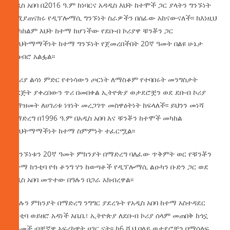
አዲስ አበባ በ2016 ዓ.ም ከነባርና አዳዲስ እህት ከተሞች ጋር ያላትን ግንኙነት
የሚያጠናክሩ የዲፕሎማሲ ግንኙነት ስራዎችን በሰፊው አከናውናለች፡፡ ከእነዚህ
መካከልም እህት ከተማ ከሆነችው የደቡብ ኮሪያዋ ቹንቾን ጋር
የእህትማማችነት ከተማ ግንኙነት የጀመረበችበት 20ኛ ዓመት በልዩ ሁኔታ
ተከብሮ አልፏል፡፡
በኮሪያ ልሳነ ምድር የተነሳውን ጦርነት ለማስቆም የተባበሩት መንግስታት
ድርጅት ያቀረበውን ጥሪ በመበቀል ኢትዮጵያ ወታደሮቿን ወደ ደቡብ ኮሪያ
በማዝመት ለሀገሪቱ ነፃነት መረጋገጥ መስዋዕትነት ከፍላለች፡፡ ይህንን መነሻ
በማድረግ በ1996 ዓ.ም በአዲስ አበባ እና ቹንቾን ከተሞች መካከል
የእህትማማችነት ከተማ ስምምነት ተፈርሟል፡፡
የግንኙነቱን 20ኛ ዓመት ምክንያት በማድረግ ባለፈው ጥቅምት ወር የቹንቾን
ከተማ ከንቲባ ዮክ ቶንግ ሃን ከወጣቶች የዲፕሎማሲ ልዑካን ቡድን ጋር ወደ
አዲስ አበባ መጥተው በዓሉን በጋራ አክብረዋል፡፡
በዓሉን ምክንያት በማድረግ ንግግር ያደረጉት የአዲስ አበባ ከተማ አስተዳደር
ከንቲባ ወይዘሮ አዳነች አቤቤ፣ ኢትዮጵያ ለደቡብ ኮሪያ ሰላም መጠበቅ ከጎኗ
የቆመች ብቸኛዋ አፍሪካዊት ሀገር ናት፡፡ ከ6 ሺህ በላይ ወታደሮቿን በማሰለፍ