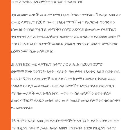
ትብብር አጠናክራ እንደምትቀጥል ነው የጠቆሙት፡፡
ከንቲባ ወይዘሮ አዳነች አቤቤም በማህበራዊ ትስስር ገፃቸው፣ “በአዲስ አበባ እና
በጀርመኗ ላይፕዚግ የ20ኛ ዓመት የእህትማማችነት፣ የአጋርነት ግንኙነትን
በማስመልከት በላይፕዚግ ለከተማችን በስሟ አደባባይ በመሰየሙ የላይፕዚግ
ከንቲባ ዩንግን እና አስተዳደራቸውን ላመሰግን እወድዳለሁ። የአደባባዩ መሰየም
በቀጣይ በሁለቱ እህት ከተሞች መካከል ያለውን ግንኙነት ይበልጥ ለማጠናከር
የሚረዳን ነው” ሲሉ አስፍረዋል::
አዲስ አበባ ከጀርመኗ ላይፕዚግ ከተማ ጋር እ.ኤ.አ ከ2004 ጀምሮ
የእህትማማችነት ግንኙነት አላት፡፡ ባለፉት ዓመታት፣ የእሳትና አደጋ ስጋት ስራ
አመራር ኮሚሽን ባለሙያዎች ወደ ላይፕዚግ ከተማ በመሄድ በቅድመ አደጋ
መከላከልና በአደጋ መቆጣጠር ዙሪያ ስልጠናዎችን አግኝተዋል፡፡ የላይፕዚግ
ከተማ ባለሙያዎች ወደ አዲስ አበባ መጥተው ስልጠናዎችን ሰጥተዋል፡፡
ከስልጠና ባሻገርም የአደጋ መከላከያና መቆጣጠሪያ መሳሪያዎችንና ቁሳቁሶችን
ድጋፍ አድርገዋል፡፡
2016 ዓ.ም ከአዲስ አበባ ጋር የእህትማማችነት ግንኙነት ያላት የቻይናዋ ዋና
ከተማ ቤጂንግ ከፍተኛ ኃላፊ አዲስ አበባን የጎበኙበት ነበር፡፡ የቤጂንግ ከተማ