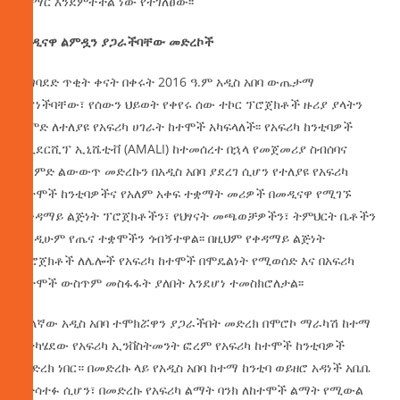
መማር እንደምትችል ነው የተገለፀው፡፡
መዲናዋ
ልምዷን
ያጋራችባቸው
መድረኮች
ሊገባደድ ጥቂት ቀናት በቀሩት 2016 ዓ.ም አዲስ አበባ ውጤታማ
የሆነችባቸው፣ የሰውን ህይወት የቀየሩ ሰው ተኮር ፕሮጀክቶች ዙሪያ ያላትን
ልምድ ለተለያዩ የአፍሪካ ሀገራት ከተሞች አካፍላለች፡፡ የአፍሪካ ከንቲባዎች
የሊደርሺፕ ኢኒሼቲቭ (AMALI) ከተመሰረተ በኋላ የመጀመሪያ ስብሰባና
የልምድ ልውውጥ መድረኩን በአዲስ አበባ ያደረገ ሲሆን የተለያዩ የአፍሪካ
ከተሞች ከንቲባዎችና የአለም አቀፍ ተቋማት መሪዎች በመዲናዋ የሚገኙ
የቀዳማይ ልጅነት ፕሮጀክቶችን፣ የህፃናት መጫወቻዎችን፣ ትምህርት ቤቶችን
እንዲሁም የጤና ተቋሞችን ጎብኝተዋል፡፡ በዚህም የቀዳማይ ልጅነት
ፕሮጀክቶች ለሌሎች የአፍሪካ ከተሞች በሞዴልነት የሚወሰድ እና በአፍሪካ
ከተሞች ውስጥም መስፋፋት ያለበት እንደሆነ ተመስክሮለታል፡፡
ሌላኛው አዲስ አበባ ተሞክሯዋን ያጋራችበት መድረክ በሞሮኮ ማራካሽ ከተማ
የተካሄደው የአፍሪካ ኢንቨስትመንት ፎረም የአፍሪካ ከተሞች ከንቲባዎች
መድረክ ነበር። በመድረኩ ላይ የአዲስ አበባ ከተማ ከንቲባ ወይዘሮ አዳነች አቤቤ
የተሳተፉ ሲሆን፣ በመድረኩ የአፍሪካ ልማት ባንክ ለከተሞች ልማት የሚውል