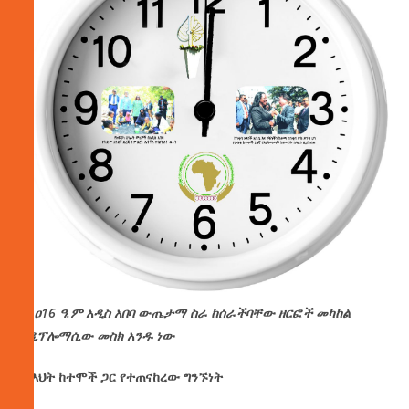
በ2ዐ16 ዓ.ም አዲስ አበባ ውጤታማ ስራ ከሰራችባቸው ዘርፎች መካከል
የዲፕሎማሲው መስክ አንዱ ነው
ከእህት
ከተሞች
ጋር
የተጠናከረው
ግንኙነት