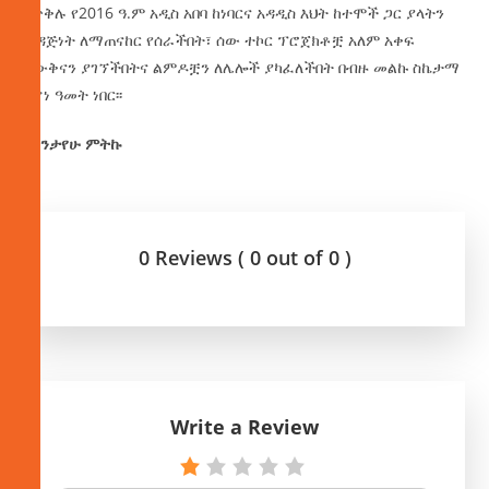
በጥቅሉ የ2016 ዓ.ም አዲስ አበባ ከነባርና አዳዲስ እህት ከተሞች ጋር ያላትን
ወዳጅነት ለማጠናከር የሰራችበት፣ ሰው ተኮር ፕሮጀክቶቿ አለም አቀፍ
እውቅናን ያገኘችበትና ልምዶቿን ለሌሎች ያካፈለችበት በብዙ መልኩ ስኬታማ
የሆነ ዓመት ነበር፡፡
በስንታየሁ ምትኩ
0 Reviews ( 0 out of 0 )
Write a Review