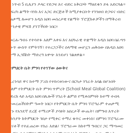
የ2 ነጥብ 5 ቢሊየን ዶላር የድጋፍ እና ብድር አቅርቦት ማፅደቁን ይፋ አድርጓል።
የአፍሪካ ልማት ባንክ እና አጋር ድርጅቶች ከሚያቀርቡት የገንዘብ ድጋፍና ብድር
ተጠቃሚ ለመሆን አዲስ አበባ መሰረታዊ የልማት ፕሮጀክቶቻችን በማቅረብ
አዎንታዊ ምላሽ ያገኘችበት ነበር፡፡
በመርሐ-ግብሩ የተሳተፉ አለም አቀፍ እና አህጉራዊ ተቋማት አዲስ አበባ በፈጣን
ለውጥ ውስጥ የምትገኝ፣ የተረጋጋችና ሰላማዊ መሆኗን ጠቅሰው በአዲስ አበባ
ከተማ ኢንቨስት ማድረግ አዋጭ እንደሆነ ገልጸዋል።
በትምህርት
ቤት
ምገባ
የተገኘው
ዕውቅና
በፈረንሳይ ዋና ከተማ ፓሪስ የተከናወነውና በርካታ ሃገራት አባል በሆኑበት
የዓለም የትምህርት ቤት ምገባ ጥምረት (School Meal Global Coalition)
መድረክ ላይ አዲስ አበባ በሌሎች ሃገራት ልምድ የሚቀሰምባት ከተማ ተብላ
የተመረጠችበትም ዓመት ነበር፡፡ የትምህርት ቤት ምገባ ፕሮግራም ተጠቃሚ
የሆኑ የአንደኛ ደረጃ ተማሪዎች ያሳዩት አበረታች ውጤት፣ በምግብ እጥረት
ምክንያት ከትምህርት ገበታ የሚቀር ተማሪ ቁጥር መቀነስ፣ በምገባ ፕሮግራሙ
ለእናቶች የተፈጠረው የስራ እድል፣ ፕሮግራሙ ከከተማ ግብርና ጋር ማጣመር