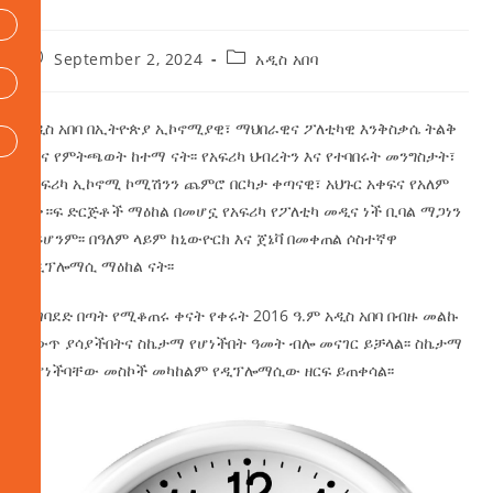
September 2, 2024
አዲስ አበባ
አዲስ አበባ በኢትዮጵያ ኢኮኖሚያዊ፣ ማህበራዊና ፖለቲካዊ እንቅስቃሴ ትልቅ
ሚና የምትጫወት ከተማ ናት፡፡ የአፍሪካ ህብረትን እና የተባበሩት መንግስታት፣
የአፍሪካ ኢኮኖሚ ኮሚሽንን ጨምሮ በርካታ ቀጣናዊ፣ አህጉር አቀፍና የአለም
አቀ።ፍ ድርጅቶች ማዕከል በመሆኗ የአፍሪካ የፖለቲካ መዲና ነች ቢባል ማጋነን
አይሆንም፡፡ በዓለም ላይም ከኒውዮርክ እና ጀኔቫ በመቀጠል ሶስተኛዋ
የዲፕሎማሲ ማዕከል ናት፡፡
ሊገባደድ በጣት የሚቆጠሩ ቀናት የቀሩት 2016 ዓ.ም አዲስ አበባ በብዙ መልኩ
ለውጥ ያሳያችበትና ስኬታማ የሆነችበት ዓመት ብሎ መናገር ይቻላል፡፡ ስኬታማ
ከሆነችባቸው መስኮች መካከልም የዲፕሎማሲው ዘርፍ ይጠቀሳል፡፡