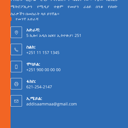
ሜትሮፖሊታን የሚዲያ ተቋም የመሆን ራዕይ ሰንቆ የይዘት
ስራዎችን በመስራት ላይ ይገኛል።
የመገኛ አድራሻ
አድራሻ:
5 ኪሎ፣ አዲስ አበባ፣ ኢትዮጵያ፣ 251
ስልክ:
+251 11 157 1345
ሞባይል:
+251 900 00 00 00
ፋክስ:
621-254-2147
ኢሜይል:
addisaammaa@gmail.com