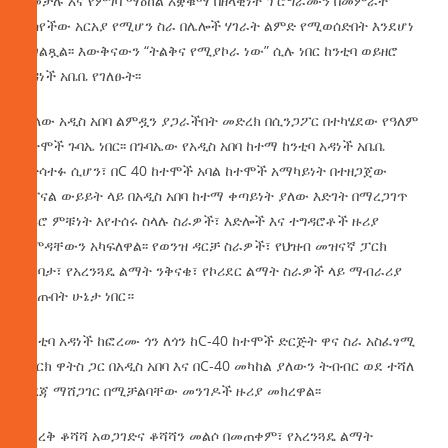
በመቻሉ እና የምገባ ማዕከል አቋቁማ በዘላቂነት ፕሮግራሙን በመምራት
ያሳየችው አርአያ የሚሆን ስራ በሌሎች ሃገራት ልምድ የሚወሰድበት እንደሆነ
ተገልጿል፡፡ እውቅናውን “ትልቅና የሚያኮራ ነው” ሲሉ ነበር ከንቲባ ወይዘሮ
አዳነች አቤቤ የገለፁት፡፡
ሌላው አዲስ አበባ ልምዷን ያጋራችበት መድረክ በሲንጋፖር በተካሄደው የዓለም
ከተሞች ጉባኤ ነበር፡፡ በጉባኤው የአዲስ አበባ ከተማ ከንቲባ አዳነች አቤቤ
የተሳተፉ ሲሆን፣ በC 40 ከተሞች አባል ከተሞች አማካይነት በተዘጋጀው
የፓናል ውይይት ላይ በአዲስ አበባ ከተማ ቀጣይነት ያለው እድገት በማረጋገጥ
ለኑሮ ምቹነት እየተሰሩ ስላሉ ስራዎች፣ እድሎች እና ተግዳሮቶች ዙሪያ
ልምዳቸውን አካፍለዋል፡፡ የወንዝ ዳርቻ ስራዎች፣ የህዝብ መዝናኛ ፓርክ
ግንባታ፣ የአረንጓዴ ልማት ንቅናቄ፣ የኮሪደር ልማት ስራዎች ላይ ማብራሪያ
የሰጡበት ሁኔታ ነበር።
ከንቲባ አዳነች ከፎረሙ ጎን ለጎን ከC-40 ከተሞች ድርጅት ዋና ስራ አስፈፃሚ
ማርክ ዋትስ ጋር በአዲስ አበባ እና በC-40 መካከል ያለውን ትብብር ወደ ተሻለ
ደረጃ ማሸጋገር በሚቻልባቸው መንገዶች ዙሪያ መክረዋል፡፡
በደረቅ ቆሻሻ አወጋገድና ቆሻሻን መልሶ በመጠቀም፣ የአረንጓዴ ልማት