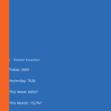
Visitor Countor
Today: 2669
Yesterday: 7630
This Week: 60507
This Month: 152761