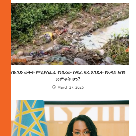
በአንድ ወቅት የሚያስፈራ የነበረው ስፍራ ዛሬ እንዴት የአዲስ አበባ
ድምቀት ሆነ?
March 27, 2026