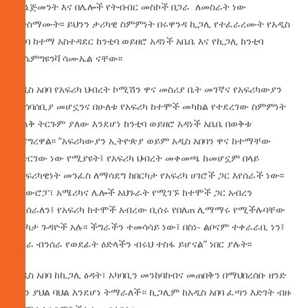
ማኔጅመንት እና በሌሎች የትብብር መስኮች በጋራ ለመስራት ነው
የተስማሙት፡፡ ይህንን ታሪካዊ ስምምነት በሩዋንዳ ኪጋሊ የተፈራረሙት የአዲስ
አበባ ከተማ አስተዳደር ከንቲባ ወይዘሮ አዳነች አቤቤ እና የኪጋሊ ከንቲባ
ዱሴምግዩንቫ ሳሙኤል ናቸው፡፡
አዲስ አበባ የአፍሪካ ህብረት ኮሚሽን ዋና መስሪያ ቤት መገኛና የአፍሪካውያን
መሰባሰቢያ መሆኗንና በሁለቱ የአፍሪካ ከተሞች መካከል የተደረገው ስምምነት
ትልቅ ትርጉም ያለው እንደሆነ ከንቲባ ወይዘሮ አዳነች አቤቤ በወቅቱ
ተናግረዋል፡፡ “አፍሪካውያን ኢትዮጵያ ወይም አዲስ አበባን ዋና ከተማቸው
አድርገው ነው የሚያዩት፤ የአፍሪካ ህብረት መቀመጫ ከመሆኗም በላይ
የአፍሪካዊነት መንፈስ ለማሳደግ ከበርካታ የአፍሪካ ሀገሮች ጋር እየሰራች ነው፡፡
በአውሮፓ፣ አሜሪካና ሌሎች አህጉራት የሚገኙ ከተሞች ጋር አብረን
እንሰራለን፤ የአፍሪካ ከተሞች አብረው ቢሰሩ የበለጠ ሊማማሩ የሚችሉባቸው
በርካታ ጉዳዮች አሉ፡፡ ችግራችን ተመሳሳይ ነው፤ በስነ- ልቦናም ተቀራራቢ ነን፤
በጋራ ብንሰራ የወደፊት ዕድላችን ብሩህ ተስፋ ይሆናል” ነበር ያሉት፡፡
አዲስ አበባ ከኪጋሊ ፅዳት፣ አካባቢን መንከባከብና መጠበቅን በማህበረሰቡ ዘንድ
ምን ያህል ባህል እንደሆነ ትማራለች። ኪጋሊም ከአዲስ አበባ ፈጣን እድገት ብዙ