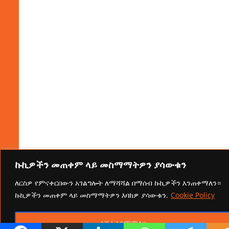
ኩኪዎችን መጠቀም ላይ መስማማትዎን ያሳውቁን
ለርስዎ የምናቀርበውን አገልግሎት ለማሻሻል በማሰብ ኩኪዎችን እንጠቀማለን።
ኩኪዎችን መጠቀም ላይ መስማማትዎን እባክዎ ያሳውቁን.
Cookie Policy
እሺ፤ እስማማለሁ