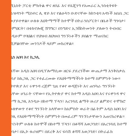
ኮሚኒስት ፓርቲ ምክትል ዋና ጸሃፊ እና የቤጂንግ የአመራር ኢንስቲትዩት
ፕሬዝዳንት ሚስተር ሊ ዌይ እና የልዑካን ቡድናቸው ከከንቲባ አዳነች አቤቤ ጋር
ተወያይተዋል፡፡ ሁለቱ እህትማማች ከተሞች በትራንስፖርት፣ በቤቶች ግንባታ፣
በትምህርት፣ በቴክኖሎጂ ሽግግር፣ በንግድና ኢንቨስትመንት ያለውን ትብብር
እንዲሁም የባህልና የህዝብ ለህዝብ ግንኙነቶችን ይበልጥ ማጠናከር
በሚቻልባቸው መንገዶች ላይም መክረዋል፡፡
አዲስ
አበባ
እና
ኪጋሊ
ሌላኛው አዲስ አበባ በዲፕሎማሲው ዘርፍ ያደረገችው ውጤታማ እንቅስቃሴ
ማሳያ ከኪጋሊ ጋር የተፈረመው የእህትማማችነት ከተማ ስምምነት ነው፡፡
ኢትዮጵያ እና ሩዋንዳ ረጅም ጊዜ የቆየ ወዳጅነት እና ጠንካራ ግንኙነት
ያላቸው ሀገራት ናቸው፡፡ የኢትዮጵያ ዋና ከተማ አዲስ አበባ እና የሩዋንዳ ዋና
ከተማ ኪጋሊ እንዲሁ በከተማ ፕላን፣ አረንጓዴ ልማት ዙሪያ ልምድና ተሞክሮ
የመለዋወጥ የቆየ ግንኙነት አላቸው፡፡ ከአምስት ወራት በፊትም አዲስ አበባ እና
ኪጋሊ የእህትማማችነት ስምምነት በመፈረም ግንኙነታቸውን አጠናክረዋል።
በዋናነትም ሁለቱ ከተሞች በከተማ ፕላን፣ በቆሻሻ አወጋገድ፣ በአረንጓዴ ከተማ
ግንባታ፣ በኢኮ ቱሪዝም፣ በደረቅ እና ፍሳሽ ቆሻሻ አወጋገድ፣ በትራፊክ