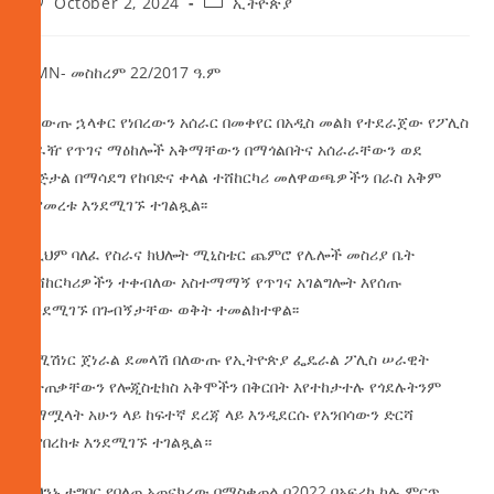
October 2, 2024
ኢትዮጵያ
AMN- መስከረም 22/2017 ዓ.ም
በለውጡ ኋላቀር የነበረውን አሰራር በመቀየር በአዲስ መልክ የተደራጀው የፖሊስ
ጋራዥ የጥገና ማዕከሎች አቅማቸውን በማጎልበትና አሰራራቸውን ወደ
ዲጅታል በማሳደግ የከባድና ቀላል ተሸከርካሪ መለዋወጫዎችን በራስ አቅም
እያመረቱ እንደሚገኙ ተገልጿል፡፡
ከዚህም
ባለፈ የስራና ክህሎት ሚኒስቴር ጨምሮ የሌሎች መስሪያ ቤት
ተሸከርካሪዎችን ተቀብለው አስተማማኝ የጥገና አገልግሎት እየሰጡ
እንደሚገኙ በጉብኝታቸው ወቅት ተመልክተዋል፡፡
ኮሚሽነር ጀነራል ደመላሽ በለውጡ የኢትዮጵያ ፌዴራል ፖሊስ ሠራዊት
የታጠቃቸውን የሎጂስቲክስ አቅሞችን በቅርበት እየተከታተሉ የጎደሉትንም
በማሟላት አሁን ላይ ከፍተኛ ደረጃ ላይ እንዲደርሱ የአንበሳውን ድርሻ
እያበረከቱ እንደሚገኙ ተገልጿል።
ይህንኑ ተግባር የበለጠ አጠናክረው በማስቀጠል በ2022 በአፍሪካ ካሉ ምርጥ