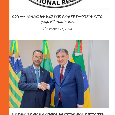
ርዕሰ መሥተዳድር አቶ አረጋ ከበደ ለተለያዩ የመንግሥት የሥራ
ኃላፊዎች ሹመት ሰጡ
October 25, 2024
ኢትዮጵያ እና ብራዚል በግብርና እና የምግብ ዋስትና በማረጋገጥ