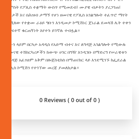
አምስት የፖሊስ ተቋማት ውስጥ የሚመደብ፤ ሙያዊ ብቃትን ያረጋገጠ፤
አካታች እና በሕዝብ ታማኝ የሆነ ዘመናዊ የፖሊስ አገልግሎት ተፈጥሮ ማየት
የሚለው የተቋሙ ራዕይ ግቡን እንዲመታ ኮሚሽነር ጀነራል ደመላሽ ሌት ተቀን
በከፍተኛ ቁርጠኝነት እየተጉ ይገኛሉ ተብሏል።
አሁን ላይም በርካታ አዳዲስ የአድማ ብተና እና ለግዳጅ አገልግሎት የሚውሉ
ዘመናዊ ተሽከርካሪዎችን ከውጭ ሀገር በግዥ እንዲገቡ በማድረግ የሠራዊቱን
የግዳጅ አፈፃፀም አቅም በሎጀስቲክስ በማጠናከር ላይ እንደሚገኙ ከፌደራል
ፖሊስ ኮሚሽን የተገኘው መረጃ ያመለክታል።
0 Reviews ( 0 out of 0 )