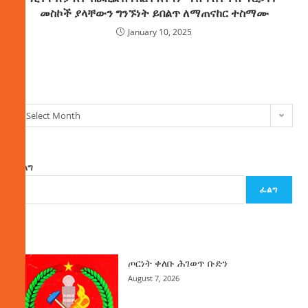
መስኮች ያላቸውን ግንኙነት ይበልጥ ለማጠናከር ተስማሙ
January 10, 2025
ክምችት
Select Month
ፈልግ
ፈልግ
ዜና
ጦርነት ቀለቡ ሕገወጥ ቡድን
August 7, 2026