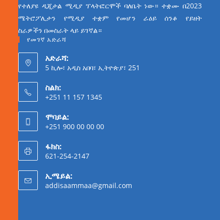
የተለያዩ ዲጂታል ሚዲያ ፕላትፎርሞች ባለቤት ነው። ተቋሙ በ2023
ሜትሮፖሊታን የሚዲያ ተቋም የመሆን ራዕይ ሰንቆ የይዘት
ስራዎችን በመስራት ላይ ይገኛል።
የመገኛ አድራሻ
አድራሻ:
5 ኪሎ፣ አዲስ አበባ፣ ኢትዮጵያ፣ 251
ስልክ:
+251 11 157 1345
ሞባይል:
+251 900 00 00 00
ፋክስ:
621-254-2147
ኢሜይል:
addisaammaa@gmail.com