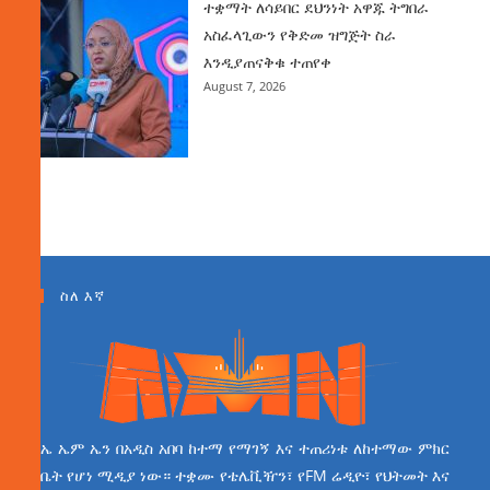
ተቋማት ለሳይበር ደህንነት አዋጁ ትግበራ
አስፈላጊውን የቅድመ ዝግጅት ስራ
እንዲያጠናቅቁ ተጠየቀ
August 7, 2026
ስለ እኛ
ኤ ኤም ኤን በአዲስ አበባ ከተማ የማገኝ እና ተጠሪነቱ ለከተማው ምክር
ቤት የሆነ ሚዲያ ነው። ተቋሙ የቴሌቪዥን፣ የFM ሬዲዮ፣ የህትመት እና