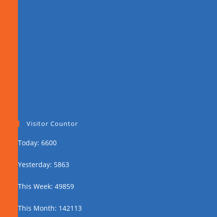
Visitor Countor
Today: 6600
Yesterday: 5863
This Week: 49859
This Month: 142113