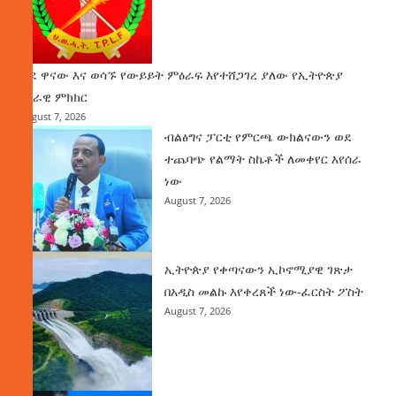
ወደ ዋናው እና ወሳኙ የውይይት ምዕራፍ እየተሸጋገረ ያለው የኢትዮጵያ
ሀገራዊ ምክክር
August 7, 2026
ብልፅግና ፓርቲ የምርጫ ውክልናውን ወደ
ተጨባጭ የልማት ስኬቶች ለመቀየር እየሰራ
ነው
August 7, 2026
ኢትዮጵያ የቀጣናውን ኢኮኖሚያዊ ገጽታ
በአዲስ መልኩ እየቀረጸች ነው-ፈርስት ፖስት
August 7, 2026