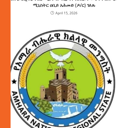
ሚኒስትር ዐቢይ አሕመድ (ዶ/ር) ገለጹ
April 15, 2026