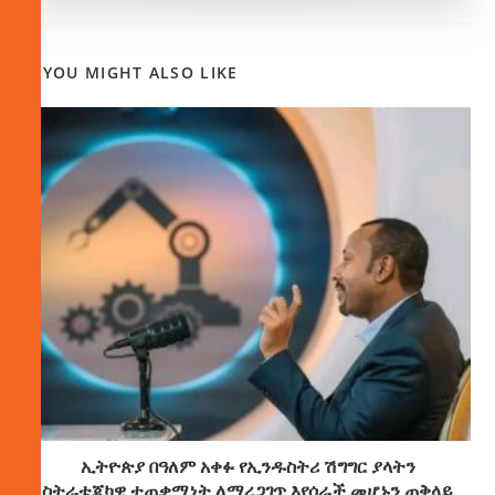
YOU MIGHT ALSO LIKE
ኢትዮጵያ በዓለም አቀፉ የኢንዱስትሪ ሽግግር ያላትን
ስትራቴጂካዊ ተጠቃሚነት ለማረጋገጥ እየሰራች መሆኑን ጠቅላይ