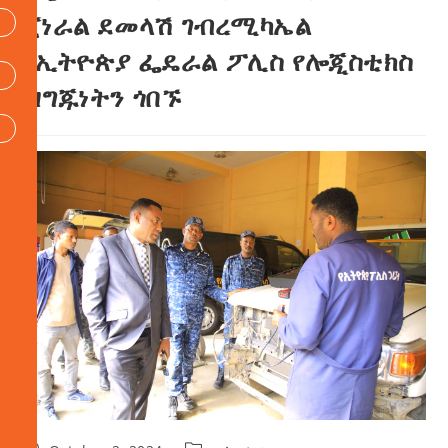
ጀነራል ደመላሽ ገብረሚካኤል
የኢትዮጵያ ፌዴራል ፖሊስ የሎጂስቲክስ
ዝግጁነትን ጎበኙ