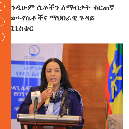
እንዲሁም ሴቶችን ለማብቃት ቁርጠኛ
ነው፡-የሴቶችና ማህበራዊ ጉዳይ
ሚኒስቴር