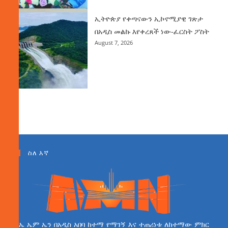
ኢትዮጵያ የቀጣናውን ኢኮኖሚያዊ ገጽታ
በአዲስ መልኩ እየቀረጸች ነው-ፈርስት ፖስት
August 7, 2026
ስለ እኛ
ኤ ኤም ኤን በአዲስ አበባ ከተማ የማገኝ እና ተጠሪነቱ ለከተማው ምክር