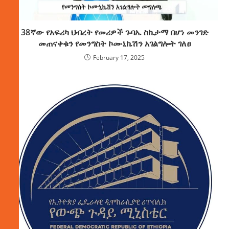
38ኛው የአፍሪካ ህብረት የመሪዎች ጉባኤ ስኬታማ በሆነ መንገድ
መጠናቀቁን የመንግስት ኮሙኒኬሽን አገልግሎት ገለፀ
February 17, 2025