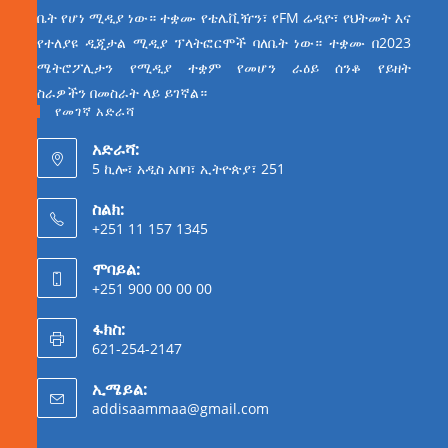
ቤት የሆነ ሚዲያ ነው። ተቋሙ የቴሌቪዥን፣ የFM ሬዲዮ፣ የህትመት እና
የተለያዩ ዲጂታል ሚዲያ ፕላትፎርሞች ባለቤት ነው። ተቋሙ በ2023
ሜትሮፖሊታን የሚዲያ ተቋም የመሆን ራዕይ ሰንቆ የይዘት
ስራዎችን በመስራት ላይ ይገኛል።
የመገኛ አድራሻ
አድራሻ:
5 ኪሎ፣ አዲስ አበባ፣ ኢትዮጵያ፣ 251
ስልክ:
+251 11 157 1345
ሞባይል:
+251 900 00 00 00
ፋክስ:
621-254-2147
ኢሜይል:
addisaammaa@gmail.com