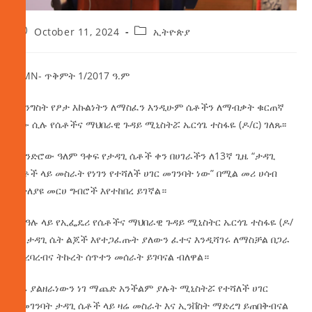
October 11, 2024
ኢትዮጵያ
AMN- ጥቅምት 1/2017 ዓ.ም
መንግስት የፆታ እኩልነትን ለማስፈን እንዲሁም ሴቶችን ለማብቃት ቁርጠኛ
ነው ሲሉ የሴቶችና ማህበራዊ ጉዳይ ሚኒስትሯ ኤርጎጌ ተስፋዬ (ዶ/ር) ገለጹ፡፡
የዘንድሮው ዓለም ዓቀፍ የታዳጊ ሴቶች ቀን በሀገራችን ለ13ኛ ጊዜ “ታዳጊ
ሴቶች ላይ መስራት የነገን የተሻለች ሀገር መገንባት ነው” በሚል መሪ ሀሳብ
በተለያዩ መርሀ ግብሮች እየተከበረ ይገኛል።
በበዓሉ ላይ የኢፌዴሪ የሴቶችና ማህበራዊ ጉዳይ ሚኒስትር ኤርጎጌ ተስፋዬ (ዶ/
ር) ታዳጊ ሴት ልጆች እየተጋፈጡት ያለውን ፈተና እንዲሻገሩ ለማስቻል በጋራ
መረባረብና ትኩረት ሰጥተን መሰራት ይገባናል ብለዋል።
ዛሬ ያልዘራነውን ነገ ማጨድ አንችልም ያሉት ሚኒስትሯ የተሻለች ሀገር
ለመገንባት ታዳጊ ሴቶች ላይ ዛሬ መስራት እና ኢንቨስት ማድረግ ይጠበቅብናል