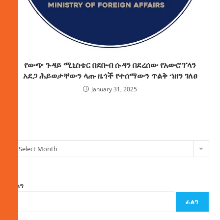
የውጭ ጉዳይ ሚኒስቴር በደቡብ ሱዳን በደረሰው የአውሮፕላን
አደጋ ሕይወታቸውን ላጡ ዜጎች የተሰማውን ጥልቅ ኀዘን ገለፀ
January 31, 2025
ክምችት
Select Month
ፈልግ
ፈልግ