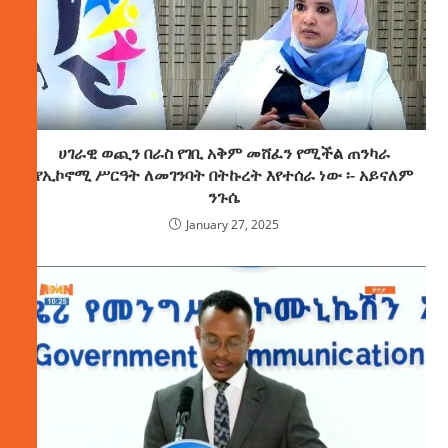
ሀገራዊ ወጪን በራስ የገቢ አቅም መሸፈን የሚችል ጠንካራ
የኢኮኖሚ ሥርዓት ለመገንባት በትኩረት እየተሰራ ነው ፡- አይናለም
ንጉሴ
January 27, 2025