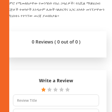
ጨምሮ የሚመለከታቸው የመንግስት የስራ ኃላፊዎች፣ የሲቪል ማህበረሰብ
ድርጅቶች ተወካዮች እንዲሁም ሌሎች ባለድርሻና አጋር አካላት መገኘታቸውን
ከሚኒስቴሩ የተገኘው መረጃ ያመለክታል።
0 Reviews ( 0 out of 0 )
Write a Review