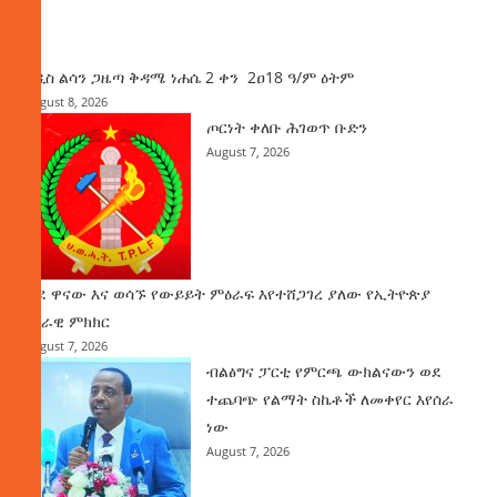
ዜና
አዲስ ልሳን ጋዜጣ ቅዳሜ ነሐሴ 2 ቀን 2ዐ18 ዓ/ም ዕትም
August 8, 2026
ጦርነት ቀለቡ ሕገወጥ ቡድን
August 7, 2026
ወደ ዋናው እና ወሳኙ የውይይት ምዕራፍ እየተሸጋገረ ያለው የኢትዮጵያ
ሀገራዊ ምክክር
August 7, 2026
ብልፅግና ፓርቲ የምርጫ ውክልናውን ወደ
ተጨባጭ የልማት ስኬቶች ለመቀየር እየሰራ
ነው
August 7, 2026