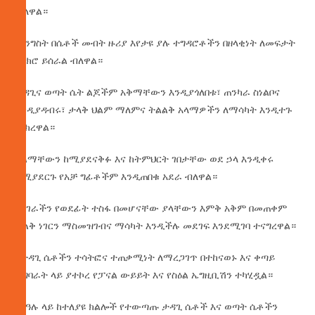
ብለዋል።
መንግስት በሴቶች መብት ዙሪያ እየታዩ ያሉ ተግዳሮቶችን በዘላቂነት ለመፍታት
አበክሮ ይሰራል ብለዋል።
ታዳጊና ወጣት ሴት ልጆችም አቅማቸውን እንዲያጎለበቱ፣ ጠንካራ ስነልቦና
እንዲያዳብሩ፣ ታላቅ ህልም ማለምና ትልልቅ አላማዎችን ለማሳካት እንዲተጉ
መክረዋል።
ህልማቸውን ከሚያደናቅፉ እና ከትምህርት ገበታቸው ወደ ኃላ እንዲቀሩ
ከሚያደርጉ የአቻ ግፊቶችም እንዲጠበቁ አደራ ብለዋል።
የአገራችን የወደፊት ተስፋ በመሆናቸው ያላቸውን እምቅ አቅም በመጠቀም
ትልቅ ነገርን ማስመዝገብና ማሳካት እንዲችሉ መደገፍ እንደሚገባ ተናግረዋል።
የታዳጊ ሴቶችን ተሳትፎና ተጠቃሚነት ለማረጋገጥ በተከናወኑ እና ቀጣይ
ተግባራት ላይ ያተኮረ የፓናል ውይይት እና የስዕል ኤግዚቢሽን ተካሂዷል።
በበዓሉ ላይ ከተለያዩ ክልሎች የተውጣጡ ታዳጊ ሴቶች እና ወጣት ሴቶችን