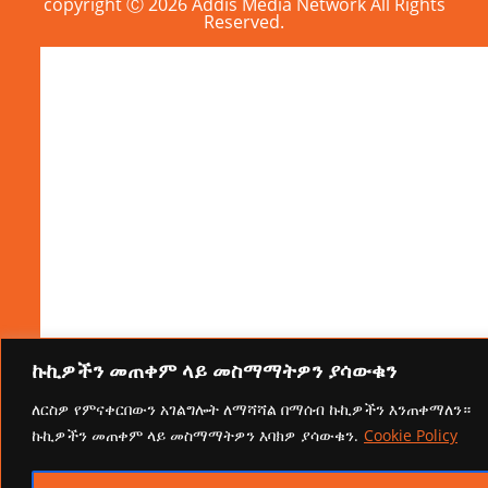
copyright Ⓒ 2026 Addis Media Network All Rights
Reserved.
ኩኪዎችን መጠቀም ላይ መስማማትዎን ያሳውቁን
ለርስዎ የምናቀርበውን አገልግሎት ለማሻሻል በማሰብ ኩኪዎችን እንጠቀማለን።
ኩኪዎችን መጠቀም ላይ መስማማትዎን እባክዎ ያሳውቁን.
Cookie Policy