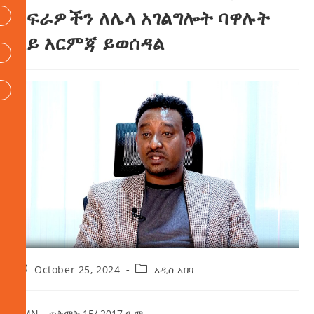
ስፍራዎችን ለሌላ አገልግሎት ባዋሉት
ላይ እርምጃ ይወሰዳል
October 25, 2024
አዲስ አበባ
AMN – ጥቅምት 15/ 2017 ዓ.ም