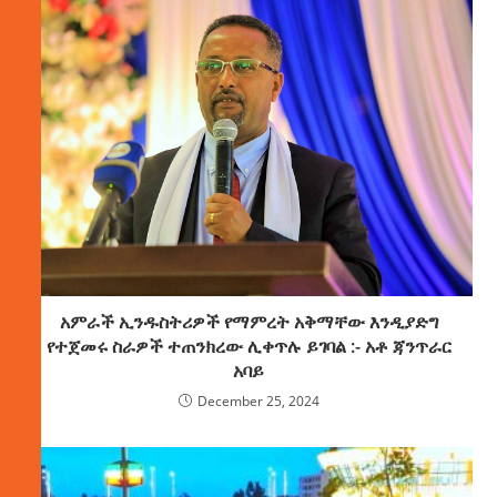
አምራች ኢንዱስትሪዎች የማምረት አቅማቸው እንዲያድግ
የተጀመሩ ስራዎች ተጠንክረው ሊቀጥሉ ይገባል :- አቶ ጃንጥራር
አባይ
December 25, 2024