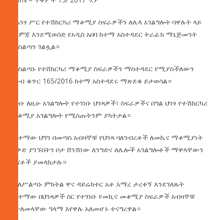
የሕንፃ ሥር የተሽከርካሪ ማቆሚያ ስፍራዎችን ለሌላ አገልግሎት ባዋሉት ላይ
እርምጃ እንደሚወሰድ የአዲስ አበባ ከተማ አስተዳደር ትራፊክ ማኔጅመንት
ባለስልጣን ገልጿል።
ባለስልጣኑ የተሸከርካሪ ማቆሚያ ስፍራዎችን ማስተዳደር የሚያስችለውን
ደንብ ቁጥር 165/2016 ከተማ አስተዳደሩ ማጽደቁ ይታወሳል።
ደንቡ ለዚሁ አገልግሎት የተገነቡ ህንጻዎች፣ ስፍራዎችና በግል ህንፃ የተሽከርካሪ
ማቆሚያ አገልግሎት የሚሰጡትንም ያካትታል።
በከተማው ህግን በመጣስ አብዛኞቹ የህንጻ ባለንብረቶች ለመኪና ማቆሚያነት
ፈቃድ ያገኙበትን ቦታ ሸንሽነው ለንግድና ለሌሎች አገልግሎቶች ማዋላቸውን
ጥናቶች ያመላክታሉ።
የባለሥልጣኑ ምክትል ዋና ዳይሬክተር አቶ አማረ ታረቀኝ እንደገለጹት
በከተማው በህንጻዎች ስር የተገነቡ የመኪና መቆሚያ ስፍራዎች አብዛኞቹ
ለታለመላቸው ዓላማ እየዋሉ አለመሆኑ ተናግረዋል።