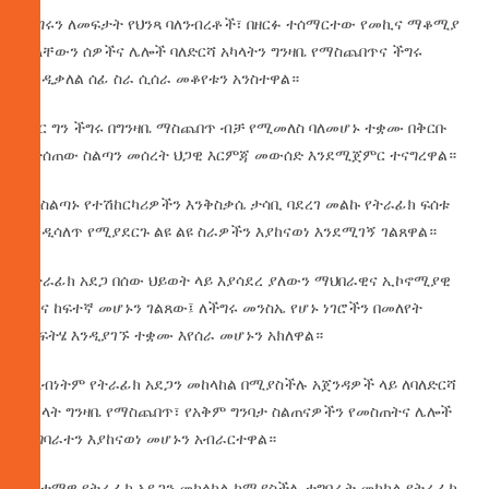
ችግሩን ለመፍታት የህንጻ ባለንብረቶች፣ በዘርፉ ተሰማርተው የመኪና ማቆሚያ
ያላቸውን ሰዎችና ሌሎች ባለድርሻ አካላትን ግንዛቤ የማስጨበጥና ችግሩ
እንዲቃለል ሰፊ ስራ ሲሰራ መቆየቱን አንስተዋል።
ነገር ግን ችግሩ በግንዛቤ ማስጨበጥ ብቻ የሚመለስ ባለመሆኑ ተቋሙ በቅርቡ
በተሰጠው ስልጣን መሰረት ህጋዊ እርምጃ መውሰድ እንደሚጀምር ተናግረዋል።
ባለስልጣኑ የተሽከርካሪዎችን እንቅስቃሴ ታሳቢ ባደረገ መልኩ የትራፊክ ፍሰቱ
እንዲሳለጥ የሚያደርጉ ልዩ ልዩ ስራዎችን እያከናወነ እንደሚገኝ ገልጸዋል።
የትራፊክ አደጋ በሰው ህይወት ላይ እያሳደረ ያለውን ማህበራዊና ኢኮኖሚያዊ
ጫና ከፍተኛ መሆኑን ገልጸው፤ ለችግሩ መንስኤ የሆኑ ነገሮችን በመለየት
መፍትሄ እንዲያገኙ ተቋሙ እየሰራ መሆኑን አክለዋል።
ለአብነትም የትራፊክ አደጋን መከላከል በሚያስችሉ አጀንዳዎች ላይ ለባለድርሻ
አካላት ግንዛቤ የማስጨበጥ፣ የአቅም ግንባታ ስልጠናዎችን የመስጠትና ሌሎች
ተግባራተን እያከናወነ መሆኑን አብራርተዋል።
በከተማዋ የትራፊክ አደጋን መከላከል ከሚያስችሉ ተግባራት መካከል የትራፊክ