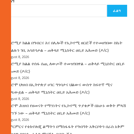
ፈልግ
ፈልግ
ዜና
በኦሮሚያ ክልል በግብርና እና በሌሎች የኢኮኖሚ ዘርፎች የተመዘገበው ስኬት
የክልሉን ገቢ አሳድጎታል – ጠቅላይ ሚኒስትር ዐቢይ አሕመድ (ዶ/ር)
August 8, 2026
በኦሮሚያ ክልል ተስፋ ሰጪ ለውጦች ተመዝገበዋል – ጠቅላይ ሚኒስትር ዐቢይ
አሕመድ (ዶ/ር)
August 8, 2026
የኦሮሞ ህዝብ በኢትዮጵያ ሀገር ግንባታና ህልውና ውስጥ ከፍተኛ ሚና
ተጫውቷል – ጠቅላይ ሚኒስትር ዐቢይ አሕመድ (ዶ/ር)
August 8, 2026
የኦሮሞ ሕዝብ የዘመናት የማንነትና የኢኮኖሚ ጥያቄዎች በአሁኑ ወቅት ምላሽ
እያገኙ ነው – ጠቅላይ ሚኒስትር ዐቢይ አሕመድ (ዶ/ር)
August 8, 2026
የምርምርና የቴክኖሎጂ ልማትን በማስፋፋት የግብዓት አቅርቦትን በራስ አቅም
ማሳደግ ይገባል- ፊልድ ማርሻል ብርሃኑ ጁላ