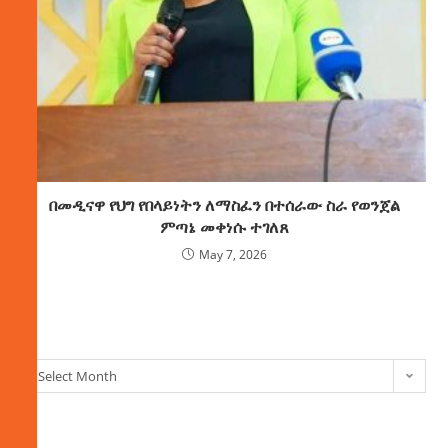
በመዲናዋ የህግ የበላይነትን ለማስፈን በተሰራው ስራ የወንጀል
ምጣኔ መቀነሱ ተገለጸ
May 7, 2026
ክምችት
Select Month