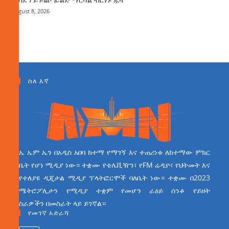
August 8, 2026
ስለ እኛ
ኤ ኤም ኤን በአዲስ አበባ ከተማ የማገኝ እና ተጠሪነቱ ለከተማው ምክር
ቤት የሆነ ሚዲያ ነው። ተቋሙ የቴሌቪዥን፣ የFM ሬዲዮ፣ የህትመት እና
የተለያዩ ዲጂታል ሚዲያ ፕላትፎርሞች ባለቤት ነው። ተቋሙ በ2023
ሜትሮፖሊታን የሚዲያ ተቋም የመሆን ራዕይ ሰንቆ የይዘት
ስራዎችን በመስራት ላይ ይገኛል።
የመገኛ አድራሻ