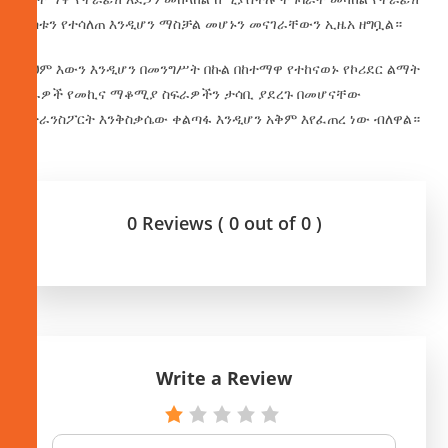
ፍሰቱን የተሳለጠ እንዲሆን ማስቻል መሆኑን መናገራቸውን ኢዜአ ዘግቧል።
ይህም እውን እንዲሆን በመንግሥት በኩል በከተማዋ የተከናወኑ የኮሪደር ልማት
ስራዎች የመኪና ማቆሚያ ስፍራዎችን ታሳቢ ያደረጉ በመሆናቸው
የትራንስፖርት እንቅስቃሴው ቀልጣፋ እንዲሆን አቅም እየፈጠረ ነው ብለዋል።
0 Reviews ( 0 out of 0 )
Write a Review