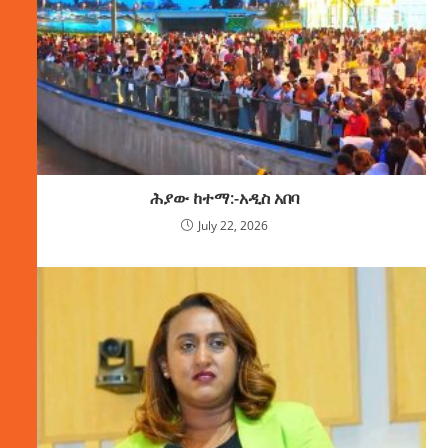
ሕያው ከተማ:-አዲስ አበባ
July 22, 2026