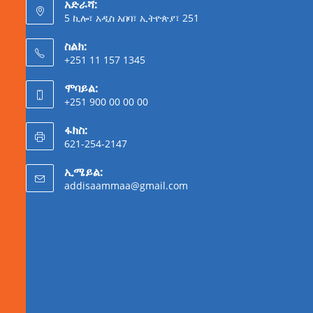
አድራሻ:
5 ኪሎ፣ አዲስ አበባ፣ ኢትዮጵያ፣ 251
ስልክ:
+251 11 157 1345
ሞባይል:
+251 900 00 00 00
ፋክስ:
621-254-2147
ኢሜይል:
addisaammaa@gmail.com