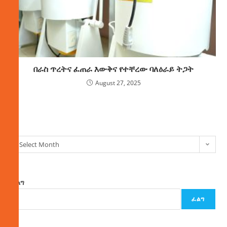
በራስ ጥረትና ፈጠራ እውቅና የተቸረው ባለዕራይ ትጋት
August 27, 2025
ክምችት
Select Month
ፈልግ
ፈልግ