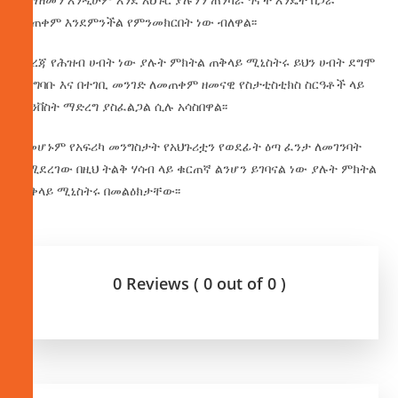
መጠቀም እንደምንችል የምንመክርበት ነው ብለዋል፡፡
መረጃ የሕዝብ ሀብት ነው ያሉት ምክትል ጠቅላይ ሚኒስትሩ ይህን ሀብት ደግሞ
በአግባቡ እና በተገቢ መንገድ ለመጠቀም ዘመናዊ የስታቲስቲክስ ስርዓቶች ላይ
ኢንቨስት ማድረግ ያስፈልጋል ሲሉ አሳስበዋል፡፡
በመሆኑም የአፍሪካ መንግስታት የአህጉሪቷን የወደፊት ዕጣ ፈንታ ለመገንባት
በሚደረገው በዚህ ትልቅ ሃሳብ ላይ ቁርጠኛ ልንሆን ይገባናል ነው ያሉት ምክትል
ጠቅላይ ሚኒስትሩ በመልዕክታቸው፡፡
0 Reviews ( 0 out of 0 )