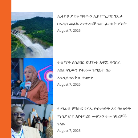
ዜና
ኢትዮጵያ የቀጣናውን ኢኮኖሚያዊ ገጽታ
በአዲስ መልኩ እየቀረጸች ነው-ፈርስት ፖስት
August 7, 2026
ተቋማት ለሳይበር ደህንነት አዋጁ ትግበራ
አስፈላጊውን የቅድመ ዝግጅት ስራ
እንዲያጠናቅቁ ተጠየቀ
August 7, 2026
የሀገራዊ ምክክር ጉባኤ የብዝሀነት እና ግልጽነት
ማሳያ ሆኖ እየተካሄደ መሆኑን ተመካካሪዎች
ገለጹ
August 7, 2026