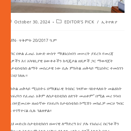
October 30, 2024
EDITOR'S PICK
/
ኢትዮጵያ
AMN- ጥቅምት 20/2017 ዓ.ም
በሀገር በቀል ፈጠራ አውድ ውስጥ ማህበረሰብን መሠረት ያደረጉ የመረጃ
ዘዴዎችን እና አካባቢያዊ ዕውቀቶችን ከዲጂታል ዘዴዎች ጋር ማወዳጀት
ለስታቲስቲክስ ልማት መሰረታዊ ነው ሲሉ ምክትል ጠቅላይ ሚኒስትር ተመስገን
ጥሩነህ ገለጹ።
ምክትል
ጠቅላይ ሚኒስትሩ በማህበራዊ ትስስር ገጻቸው ባስተላለፉት መልዕክት
“የአፍሪካን የፈጠራ አቅም ለስታቲስቲክስ ዕድገት መጠቀም” በሚል መሪ ሃሳብ
ዛሬ በተጀመረው ዘጠነኛው የአፍሪካ ስታቲስቲክስ ኮሚሽን መክፈቻ መርሀ ግብር
ላይ ተገኝተናል ሲሉ ገልጸዋል፡፡
በዚህ መድረክ ስታቲስቲክስን ዘመናዊ ለማድረግ እና ያሉ የአሰራር ስርዓቶችን
ለማዘመን እንዲሁም እንደ አህጉር ያሉንን ጠንካራ ጎኖች እንዴት በጋራ