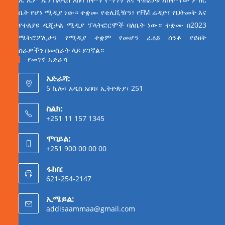
ቤት የሆነ ሚዲያ ነው። ተቋሙ የቴሌቪዥን፣ የFM ሬዲዮ፣ የህትመት እና
የተለያዩ ዲጂታል ሚዲያ ፕላትፎርሞች ባለቤት ነው። ተቋሙ በ2023
ሜትሮፖሊታን የሚዲያ ተቋም የመሆን ራዕይ ሰንቆ የይዘት
ስራዎችን በመስራት ላይ ይገኛል።
የመገኛ አድራሻ
አድራሻ:
5 ኪሎ፣ አዲስ አበባ፣ ኢትዮጵያ፣ 251
ስልክ:
+251 11 157 1345
ሞባይል:
+251 900 00 00 00
ፋክስ:
621-254-2147
ኢሜይል:
addisaammaa@gmail.com