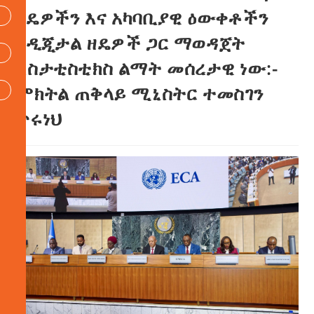
ዘዴዎችን እና አካባቢያዊ ዕውቀቶችን
ከዲጂታል ዘዴዎች ጋር ማወዳጀት
ለስታቲስቲክስ ልማት መሰረታዊ ነው:-
ምክትል ጠቅላይ ሚኒስትር ተመስገን
ጥሩነህ