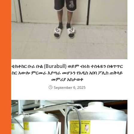
ቲክቶከር ቡራ ቡል (Burabull) ወይም ብሩክ ተስፋዬን በቁጥጥር
ስር አውሎ ምርመራ እያጣራ መሆኑን የአዲስ አበባ ፖሊስ ጠቅላይ
መምሪያ አስታወቀ
September 6, 2025