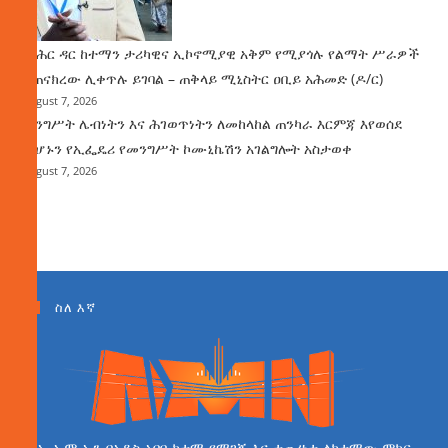
የባሕር ዳር ከተማን ታሪካዊና ኢኮኖሚያዊ አቅም የሚያጎሉ የልማት ሥራዎች
ተጠናክረው ሊቀጥሉ ይገባል – ጠቅላይ ሚኒስትር ዐቢይ አሕመድ (ዶ/ር)
August 7, 2026
መንግሥት ሌብነትን እና ሕገወጥነትን ለመከላከል ጠንካራ እርምጃ እየወሰደ
መሆኑን የኢፌዴሪ የመንግሥት ኮሙኒኬሽን አገልግሎት አስታወቀ
August 7, 2026
ስለ እኛ
ኤ ኤም ኤን በአዲስ አበባ ከተማ የማገኝ እና ተጠሪነቱ ለከተማው ምክር