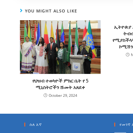
YOU MIGHT ALSO LIKE
ኢትዮጵያ 
ትብ
የሚያስችላ
ኮሚሽን
N
የህዝብ ተወካዮች ምክር ቤት የ 5
ሚኒስትሮችን ሹመት አጸደቀ
October 29, 2024
ስለ እኛ
የመገኛ 