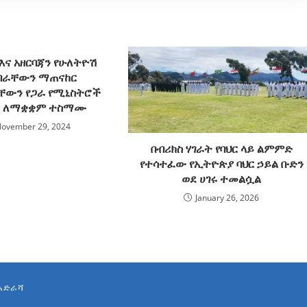
እና አዘርባጃን የሁለትዮሽ
ብራቸውን ማጠናከር
ቸውን የጋራ የሚኒስትሮች
 ለማቋቋም ተስማሙ
ovember 29, 2024
በብሪክስ ሃገራት የባህር ላይ ልምምድ
የተሳተፈው የኢትዮጵያ ባህር ኃይል ቡድን
ወደ ሀገሩ ተመልሷል
January 26, 2026
አድራሻ