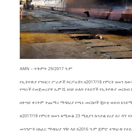
AMN – ጥቅምት 29/2017 ዓ.ም
የኢትዮጵያ የግብርና ሥራዎች ኮርፖሬሽን በ2017/18 የምርት ዘመን ከው
የጫነች የመጀመሪያዋ ኤም ቪ አባይ ሁለት የተሰኘች የኢትዮጵያ መርከብ
በቀጣይ
ቀናትም ተጨማሪ ማዳበሪያ የጫኑ መርከቦች ጂቡቲ ወደብ እንደሚ
ለ2017/18 የምርት ዘመን ለሚውል 23 ሚሊየን ኩንታል ዩሪያ እና ዳፕ 
መንግሥት በአፈር ማዳበሪያ ግዥ ላይ ከ2016 ዓ.ም ጀምሮ ተግባራዊ የ