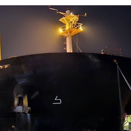
ኢትዮጵያ የቀጣናውን ኢኮኖሚያዊ ገጽታ በአዲስ
አዲስ ሚዲያ ኔትዎርክ በይዘት ስራዎቹ የሀ
መልኩ እየቀረጸች ነው-ፈርስት ፖስት
ተቃውሞ የበዛበት የፊፋ አዲሱ እቅድ
ትርክትን በማረም እና የወል ትርክትን በመ
ና
ሃላፊነቱን እየተወጣ ይገኛል
August 7, 2026
July 30, 2026
ርፍ
AmnAdmin
October 17, 2025