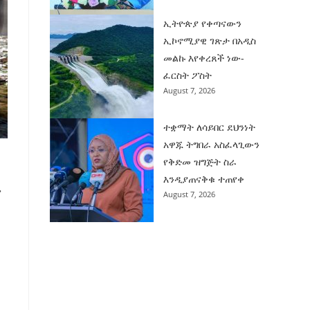
ኢትዮጵያ የቀጣናውን
ኢኮኖሚያዊ ገጽታ በአዲስ
መልኩ እየቀረጸች ነው-
ፈርስት ፖስት
August 7, 2026
ተቋማት ለሳይበር ደህንነት
አዋጁ ትግበራ አስፈላጊውን
የቅድመ ዝግጅት ስራ
እንዲያጠናቅቁ ተጠየቀ
ያ
August 7, 2026