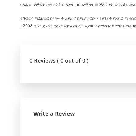
ባለፈው የምርት ዘመን 21 ቢሊየን ብር ለማዳን መቻሉን የኮርፖሬሽኑ መረ
የግብርና ሚኒስቴር በየዓመቱ እያጠና በሚያቀርበው የሀገሪቱ የአፈር ማዳበ
ከ2008 ዓ.ም ጀምሮ ዓለም አቀፍ ጨረታ እያወጣ የማዳበሪያ ግዥ በመፈጸ
0 Reviews ( 0 out of 0 )
Write a Review