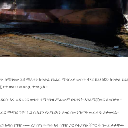
ጭ ከሚገዛው 23 ሚሊየን ኩንታል የአፈር ማዳበሪያ ውስጥ 472 ሺህ 500 ኩንታል ዩሪ
 ጂቡቲ ወደብ መድረሷ ተገልጿል።
ደርሱ እና ወደ ሀገር ውስጥ የማጓጓዝ ሥራውም በፍጥነት እንደሚጀመር ይጠበቃል።
የአፈር ማዳበሪ ግዥ 1.3 ቢሊየን የአሜሪካን ዶላር በመንግሥት መፈቀዱ ይታወሳል።
ተደረገ አዲስ የግዥ መመሪያ በማውጣቱ እና ከግዥ ጋር የተያያዙ ችግሮች በመፈታታቸው