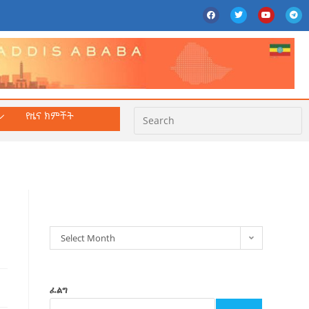
የዜና ክምችት
ክምችት
Select Month
ፈልግ