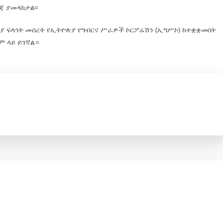
ጃ ያመላክታል፡፡
ሪያ ፍላጎት መሰረት የኢትዮጵያ የግብርና ሥራዎች ኮርፖሬሽን (ኢግሥኮ) ከተቋቋመበት
ም ላይ ይገኛል።