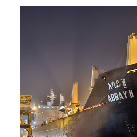
ብልፅግና ፓርቲ የምርጫ ውክልናውን ወደ
ተጨባጭ የልማት ስኬቶች ለመቀየር እየሰራ ነው
2ኛው የአዲስ ሚዲያ ኔትዎርክ አመራሮች እ
ሠራተኞች ስፖርት ፌስቲቫል በቴሌቪዥን ዘ
August 7, 2026
አሸናፊነት ተጠናቀቀ
August 1, 2026