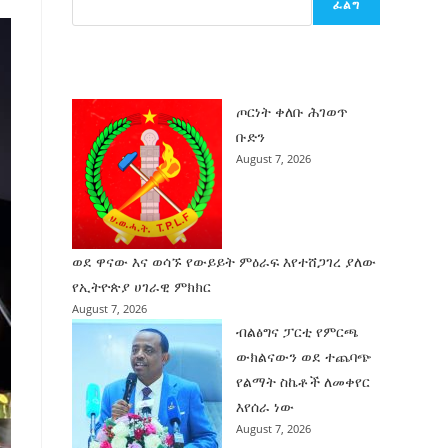
ፈልግ
ሰት
ገንባት
ዜና
ጦርነት ቀለቡ ሕገወጥ
ቡድን
August 7, 2026
ወደ ዋናው እና ወሳኙ የውይይት ምዕራፍ እየተሸጋገረ ያለው
የኢትዮጵያ ሀገራዊ ምክክር
August 7, 2026
ብልፅግና ፓርቲ የምርጫ
ውክልናውን ወደ ተጨባጭ
የልማት ስኬቶች ለመቀየር
እየሰራ ነው
August 7, 2026