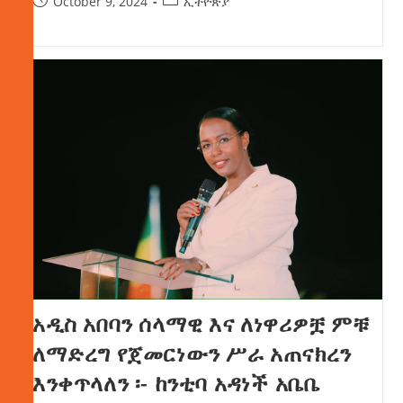
October 9, 2024
ኢትዮጵያ
አዲስ አበባን ሰላማዊ እና ለነዋሪዎቿ ምቹ
ለማድረግ የጀመርነውን ሥራ አጠናክረን
እንቀጥላለን ፡- ከንቲባ አዳነች አቤቤ