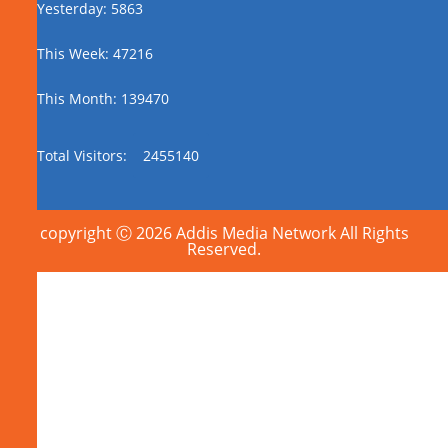
Yesterday: 5863
This Week: 47216
This Month: 139470
Total Visitors:
2455140
copyright Ⓒ 2026 Addis Media Network All Rights
Reserved.