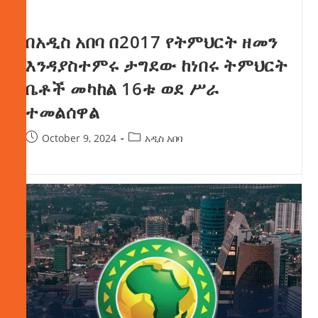
በአዲስ አበባ በ2017 የትምህርት ዘመን
እንዳያስተምሩ ታግደው ከነበሩ ትምህርት
ቤቶች መካከል 16ቱ ወደ ሥራ
ተመልሰዋል
October 9, 2024
አዲስ አበባ