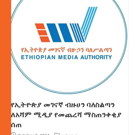
የኢትዮጵያ መገናኛ ብዙሀን ባለስልጣን
ለአሻም ሚዲያ የመጨረሻ ማስጠንቀቂያ
ሰጠ