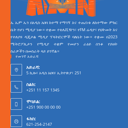
ኤ ኤም ኤን በአዲስ አበባ ከተማ የማገኝ እና ተጠሪነቱ ለከተማው ምክር
ቤት የሆነ ሚዲያ ነው። ተቋሙ የቴሌቪዥን፣ የFM ሬዲዮ፣ የህትመት እና
የተለያዩ ዲጂታል ሚዲያ ፕላትፎርሞች ባለቤት ነው። ተቋሙ በ2023
ሜትሮፖሊታን የሚዲያ ተቋም የመሆን ራዕይ ሰንቆ የይዘት
ስራዎችን በመስራት ላይ ይገኛል።
የመገኛ አድራሻ
አድራሻ:
5 ኪሎ፣ አዲስ አበባ፣ ኢትዮጵያ፣ 251
ስልክ:
+251 11 157 1345
ሞባይል:
+251 900 00 00 00
ፋክስ:
621-254-2147