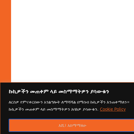
ኩኪዎችን መጠቀም ላይ መስማማትዎን ያሳውቁን
ለርስዎ የምናቀርበውን አገልግሎት ለማሻሻል በማሰብ ኩኪዎችን እንጠቀማለን።
ኩኪዎችን መጠቀም ላይ መስማማትዎን እባክዎ ያሳውቁን.
Cookie Policy
እሺ፤ እስማማለሁ