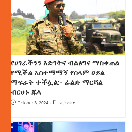
የሀገራችንን እድገትና ብልፅግና ማስቀጠል
የሚችል አስተማማኝ የሰላም ሀይል
ማፍራት ተችሏል:- ፊልድ ማርሻል
ብርሀኑ ጁላ
October 8, 2024
ኢትዮጵያ