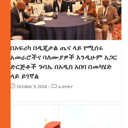
በአፍሪካ በዲጂታል ጤና ላይ የሚሰሩ
አመራሮችና ባለሙያዎች እንዲሁም አጋር
ድርጅቶች ጉባኤ በአዲስ አበባ በመካሄድ
ላይ ይገኛል
October 9, 2024
ኢትዮጵያ