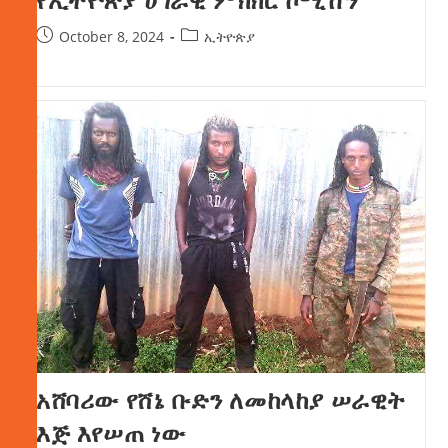
October 8, 2024
ኢትዮጵያ
አሸባሪው የሸኔ ቡድን ለመከላከያ ሠራዊት
እጅ እየሠጠ ነው