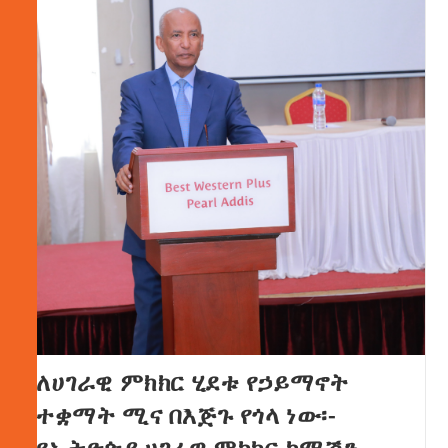
ለሀገራዊ ምክክር ሂደቱ የኃይማኖት
ተቋማት ሚና በእጅጉ የጎላ ነው፡-
የኢትዮጵያ ሀገራዊ ምክክር ኮሚሽን