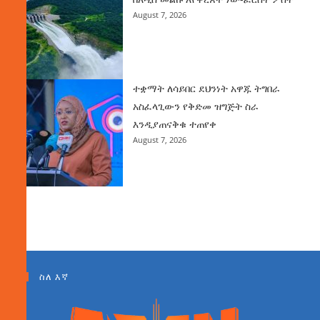
August 7, 2026
ተቋማት ለሳይበር ደህንነት አዋጁ ትግበራ
አስፈላጊውን የቅድመ ዝግጅት ስራ
እንዲያጠናቅቁ ተጠየቀ
August 7, 2026
ስለ እኛ