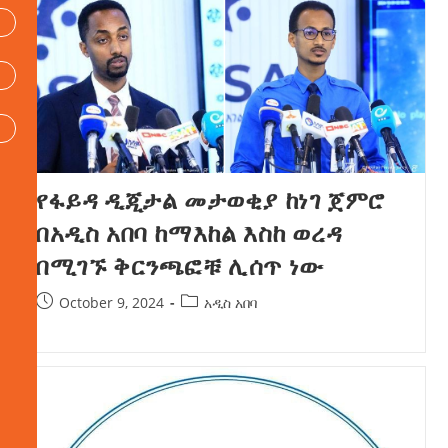
የፋይዳ ዲጂታል መታወቂያ ከነገ ጀምሮ
በአዲስ አበባ ከማእከል እስከ ወረዳ
በሚገኙ ቅርንጫፎቹ ሊሰጥ ነው
October 9, 2024
አዲስ አበባ