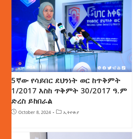
5ኛው የሳይበር ደህንነት ወር ከጥቅምት
1/2017 እስከ ጥቅምት 30/2017 ዓ.ም
ድረስ ይከበራል
October 8, 2024
ኢትዮጵያ