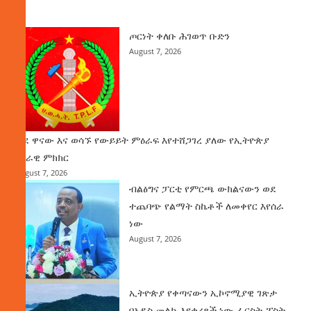
ዜና
ጦርነት ቀለቡ ሕገወጥ ቡድን
August 7, 2026
ወደ ዋናው እና ወሳኙ የውይይት ምዕራፍ እየተሸጋገረ ያለው የኢትዮጵያ
ሀገራዊ ምክክር
August 7, 2026
ብልፅግና ፓርቲ የምርጫ ውክልናውን ወደ
ተጨባጭ የልማት ስኬቶች ለመቀየር እየሰራ
ነው
August 7, 2026
ኢትዮጵያ የቀጣናውን ኢኮኖሚያዊ ገጽታ
በአዲስ መልኩ እየቀረጸች ነው-ፈርስት ፖስት