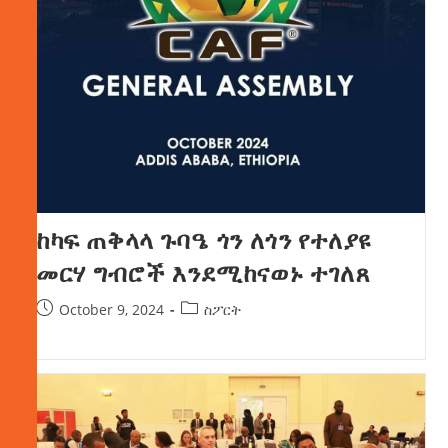
ከካፍ ጠቅላላ ጉባዔ ጎን ለጎን የተለያዩ
መርሃ ግብሮች እንደሚከናወኑ ተገለጸ
October 9, 2024
ስፖርት