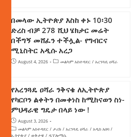
በመላው ኢትዮጵያ እስከ ቀኑ 10፡30
ድረስ ብቻ 278 ሺህ ሄክታር መሬት
በችግኝ መሸፈን ተችሏል- የግብርና
ሚኒስትር አዲሱ አረጋ
August 4, 2026
መልካም አስተዳደር
/
አረንጓዴ ዐሻራ
የአረንጓዴ ዐሻራ ንቅናቄ ለኢትዮጵያ
የካርቦን ልቀትን በመቀነስ ከሚከናወን ስነ-
ምህዳራዊ ግዴታ በላይ ነው !
August 3, 2026
መልካም አስተዳደር
/
ታሪክ
/
አረንጓዴ ዐሻራ
/
አዲስ አበባ
/
ኢትዮጵያ
/
ወቅታዊ
/
ዲፕሎማሲ