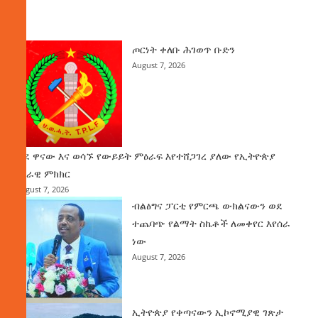
ዜና
ጦርነት ቀለቡ ሕገወጥ ቡድን
August 7, 2026
ወደ ዋናው እና ወሳኙ የውይይት ምዕራፍ እየተሸጋገረ ያለው የኢትዮጵያ
ሀገራዊ ምክክር
August 7, 2026
ብልፅግና ፓርቲ የምርጫ ውክልናውን ወደ
ተጨባጭ የልማት ስኬቶች ለመቀየር እየሰራ
ነው
August 7, 2026
ኢትዮጵያ የቀጣናውን ኢኮኖሚያዊ ገጽታ