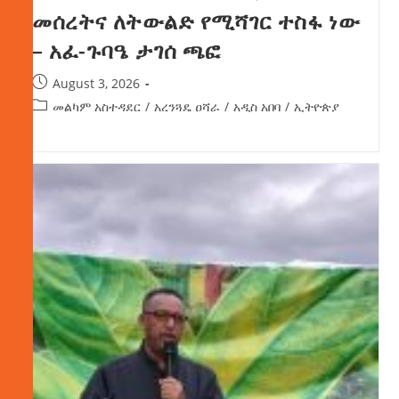
መሰረትና ለትውልድ የሚሻገር ተስፋ ነው
– አፈ-ጉባዔ ታገሰ ጫፎ
August 3, 2026
መልካም አስተዳደር
/
አረንጓዴ ዐሻራ
/
አዲስ አበባ
/
ኢትዮጵያ