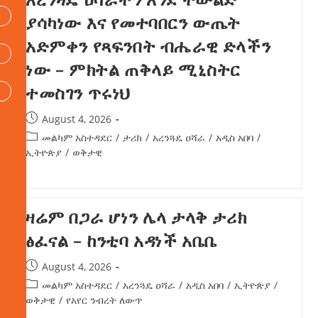
ያሳካነው እና የመተባበርን ውጤት
አድምቀን የጻፍንበት ብሔራዊ ድላችን
ነው – ምክትል ጠቅላይ ሚኒስትር
ተመስገን ጥሩነህ
August 4, 2026
መልካም አስተዳደር
/
ታሪክ
/
አረንጓዴ ዐሻራ
/
አዲስ አበባ
/
ኢትዮጵያ
/
ወቅታዊ
ዛሬም በጋራ ሆነን ሌላ ታላቅ ታሪክ
ፅፈናል – ከንቲባ አዳነች አቤቤ
August 4, 2026
መልካም አስተዳደር
/
አረንጓዴ ዐሻራ
/
አዲስ አበባ
/
ኢትዮጵያ
/
ወቅታዊ
/
የአየር ንብረት ለውጥ