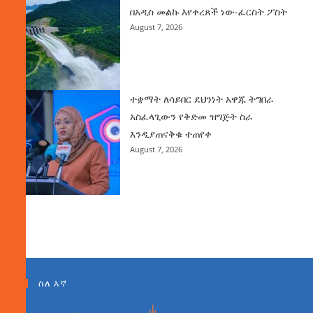
በአዲስ መልኩ እየቀረጸች ነው-ፈርስት ፖስት
August 7, 2026
ተቋማት ለሳይበር ደህንነት አዋጁ ትግበራ
አስፈላጊውን የቅድመ ዝግጅት ስራ
እንዲያጠናቅቁ ተጠየቀ
August 7, 2026
ስለ እኛ