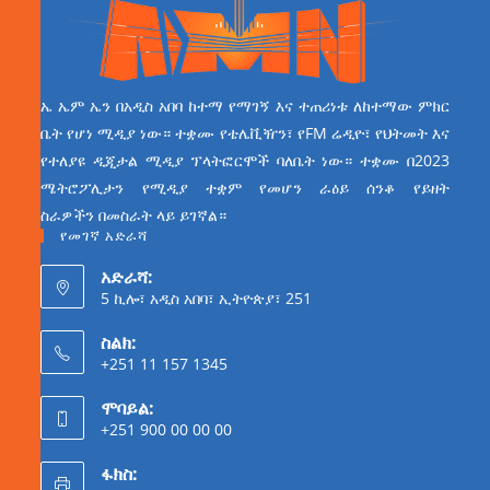
ኤ ኤም ኤን በአዲስ አበባ ከተማ የማገኝ እና ተጠሪነቱ ለከተማው ምክር
ቤት የሆነ ሚዲያ ነው። ተቋሙ የቴሌቪዥን፣ የFM ሬዲዮ፣ የህትመት እና
የተለያዩ ዲጂታል ሚዲያ ፕላትፎርሞች ባለቤት ነው። ተቋሙ በ2023
ሜትሮፖሊታን የሚዲያ ተቋም የመሆን ራዕይ ሰንቆ የይዘት
ስራዎችን በመስራት ላይ ይገኛል።
የመገኛ አድራሻ
አድራሻ:
5 ኪሎ፣ አዲስ አበባ፣ ኢትዮጵያ፣ 251
ስልክ:
+251 11 157 1345
ሞባይል:
+251 900 00 00 00
ፋክስ: