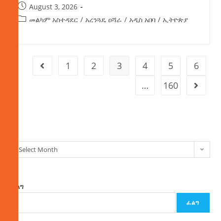
August 3, 2026
መልካም አስተዳደር
/
አረንጓዴ ዐሻራ
/
አዲስ አበባ
/
ኢትዮጵያ
1
2
3
4
5
6
…
160
ክምችት
Select Month
ፈልግ
ፈልግ