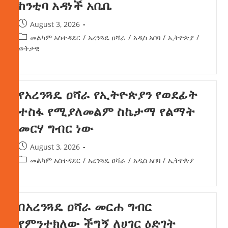
ከንቲባ አዳነች አቤቤ
August 3, 2026
መልካም አስተዳደር
/
አረንጓዴ ዐሻራ
/
አዲስ አበባ
/
ኢትዮጵያ
/
ወቅታዊ
የአረንጓዴ ዐሻራ የኢትዮጵያን የወደፊት
ተስፋ የሚያለመልም ስኬታማ የልማት
መርሃ ግብር ነው
August 3, 2026
መልካም አስተዳደር
/
አረንጓዴ ዐሻራ
/
አዲስ አበባ
/
ኢትዮጵያ
በአረንጓዴ ዐሻራ መርሐ ግብር
የምንተክለው ችግኝ ለሀገር ዕድገት