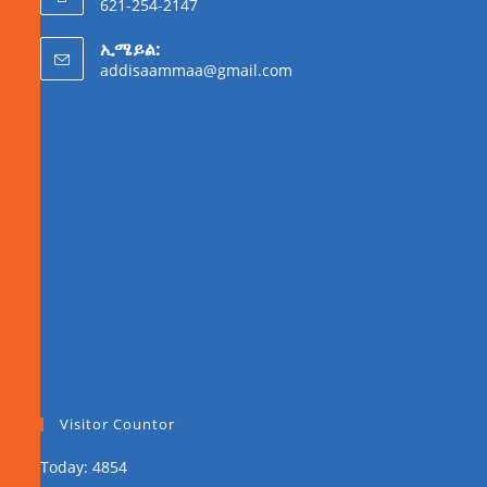
621-254-2147
ኢሜይል:
addisaammaa@gmail.com
Visitor Countor
Today: 4854