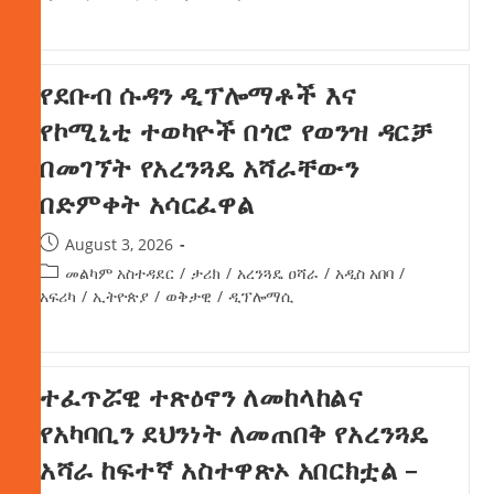
የደቡብ ሱዳን ዲፕሎማቶች እና
የኮሚኒቲ ተወካዮች በጎሮ የወንዝ ዳርቻ
በመገኘት የአረንጓዴ አሻራቸውን
በድምቀት አሳርፈዋል
August 3, 2026
መልካም አስተዳደር
/
ታሪክ
/
አረንጓዴ ዐሻራ
/
አዲስ አበባ
/
አፍሪካ
/
ኢትዮጵያ
/
ወቅታዊ
/
ዲፕሎማሲ
ተፈጥሯዊ ተጽዕኖን ለመከላከልና
የአካባቢን ደህንነት ለመጠበቅ የአረንጓዴ
አሻራ ከፍተኛ አስተዋጽኦ አበርክቷል –