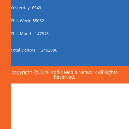
Yesterday: 6949
This Week: 55062
This Month: 147316
Total Visitors:
2462986
copyright Ⓒ 2026 Addis Media Network All Rights
Reserved.