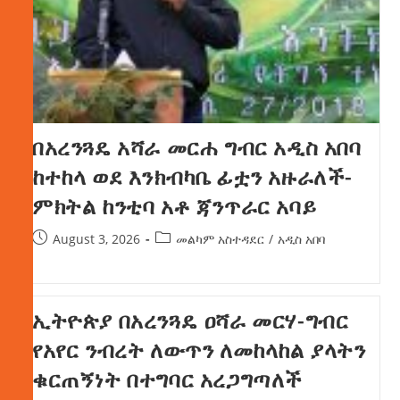
በአረንጓዴ አሻራ መርሐ ግብር አዲስ አበባ
ከተከላ ወደ እንክብካቤ ፊቷን አዙራለች-
ምክትል ከንቲባ አቶ ጃንጥራር አባይ
August 3, 2026
መልካም አስተዳደር
/
አዲስ አበባ
ኢትዮጵያ በአረንጓዴ ዐሻራ መርሃ-ግብር
የአየር ንብረት ለውጥን ለመከላከል ያላትን
ቁርጠኝነት በተግባር አረጋግጣለች