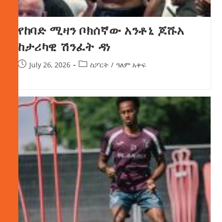
የከባድ ሚዛን ቦክሰኛው አንቶኒ ጆሹአ
ከታሪካዊ ሽንፈት ዳነ
July 26, 2026
ስፖርት
/
ዓለም አቀፍ