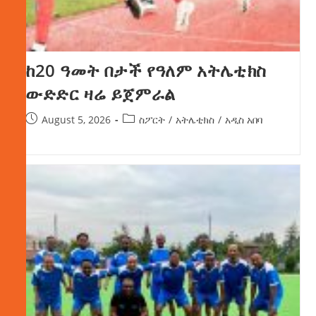
ከ20 ዓመት በታች የዓለም አትሌቲክስ
ውድድር ዛሬ ይጀምራል
August 5, 2026
ስፖርት
/
አትሌቲክስ
/
አዲስ አበባ