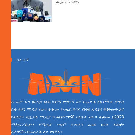
August 5, 2026
ስለ እኛ
ኤ ኤም ኤን በአዲስ አበባ ከተማ የማገኝ እና ተጠሪነቱ ለከተማው ምክር
ቤት የሆነ ሚዲያ ነው። ተቋሙ የቴሌቪዥን፣ የFM ሬዲዮ፣ የህትመት እና
የተለያዩ ዲጂታል ሚዲያ ፕላትፎርሞች ባለቤት ነው። ተቋሙ በ2023
ሜትሮፖሊታን የሚዲያ ተቋም የመሆን ራዕይ ሰንቆ የይዘት
ስራዎችን በመስራት ላይ ይገኛል።