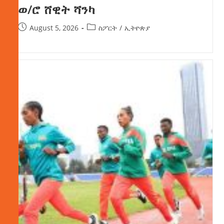
ወ/ሮ ሸዊት ሻንካ
August 5, 2026
ስፖርት
/
ኢትዮጵያ