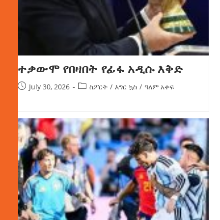
ተቃውሞ የበዛበት የፊፋ አዲሱ እቅድ
July 30, 2026
ስፖርት
/
እግር ኳስ
/
ዓለም አቀፍ