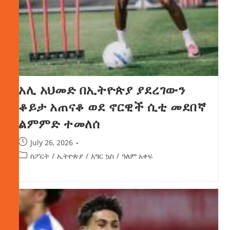
አሊ አህመድ በኢትዮጵያ ያደረገውን
ቆይታ አጠናቆ ወደ ኖርዊች ሲቲ መደበኛ
ልምምድ ተመለሰ
July 26, 2026
ስፖርት
/
ኢትዮጵያ
/
እግር ኳስ
/
ዓለም አቀፍ