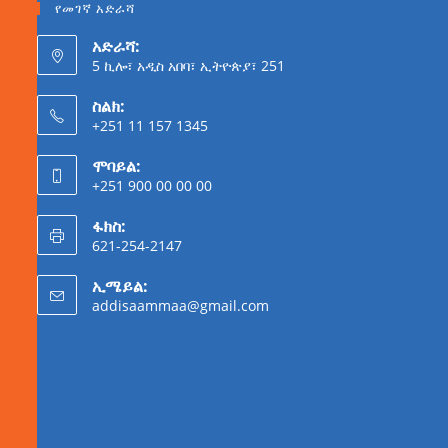
የመገኛ አድራሻ
አድራሻ:
5 ኪሎ፣ አዲስ አበባ፣ ኢትዮጵያ፣ 251
ስልክ:
+251 11 157 1345
ሞባይል:
+251 900 00 00 00
ፋክስ:
621-254-2147
ኢሜይል:
addisaammaa@gmail.com