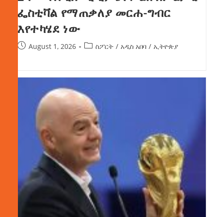
ፌስቲቫል የማጠቃለያ መርሐ-ግብር
እየተካሄደ ነው
August 1, 2026
ስፖርት
/
አዲስ አበባ
/
ኢትዮጵያ