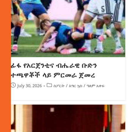
ፊፋ የአርጀንቲና ብሔራዊ ቡድን
ተጫዋቾች ላይ ምርመራ ጀመረ
July 30, 2026
ስፖርት
/
እግር ኳስ
/
ዓለም አቀፍ