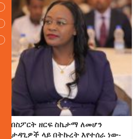
በስፖርት ዘርፍ ስኬታማ ለመሆን
ታዳጊዎች ላይ በትኩረት እየተሰራ ነው-