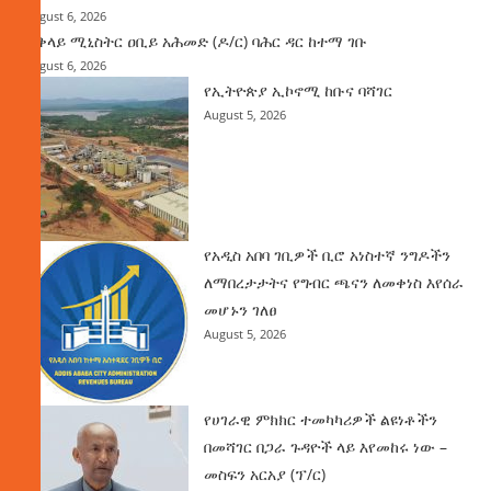
August 6, 2026
ጠቅላይ ሚኒስትር ዐቢይ አሕመድ (ዶ/ር) ባሕር ዳር ከተማ ገቡ
August 6, 2026
የኢትዮጵያ ኢኮኖሚ ከቡና ባሻገር
August 5, 2026
የአዲስ አበባ ገቢዎች ቢሮ አነስተኛ ንግዶችን
ለማበረታታትና የግብር ጫናን ለመቀነስ እየሰራ
መሆኑን ገለፀ
August 5, 2026
የሀገራዊ ምክክር ተመካካሪዎች ልዩነቶችን
በመሻገር በጋራ ጉዳዮች ላይ እየመከሩ ነው –
መስፍን አርአያ (ፕ/ር)