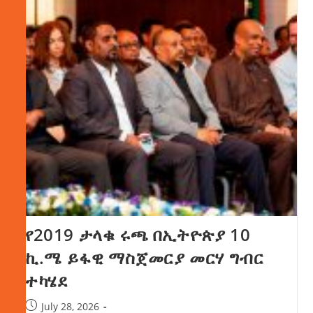
የ2019 ታላቁ ሩጫ በኢትዮጵያ 10
ኪ.ሜ ይፋዊ ማስጀመርያ መርሃ ግብር
ተካሄደ
July 28, 2026