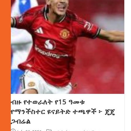
ብዙ የተወራለት የ15 ዓመቱ
የማንችስተር ዩናይትድ ተጫዋች ፦ ጄጄ
ጋብሬል