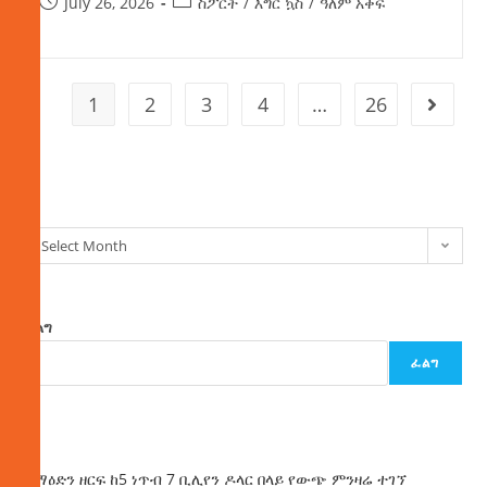
July 26, 2026
ስፖርት
/
እግር ኳስ
/
ዓለም አቀፍ
1
2
3
4
…
26
ክምችት
Select Month
ፈልግ
ፈልግ
ዜና
ከማዕድን ዘርፍ ከ5 ነጥብ 7 ቢሊየን ዶላር በላይ የውጭ ምንዛሬ ተገኘ