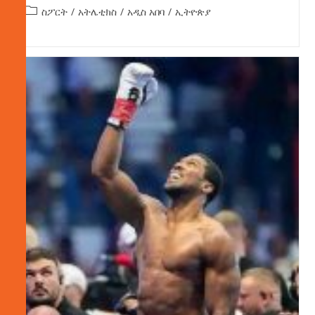
ስፖርት
/
አትሌቲክስ
/
አዲስ አበባ
/
ኢትዮጵያ