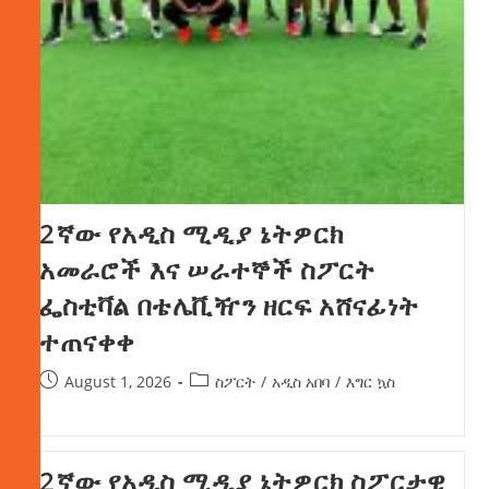
2ኛው የአዲስ ሚዲያ ኔትዎርክ
አመራሮች እና ሠራተኞች ስፖርት
ፌስቲቫል በቴሌቪዥን ዘርፍ አሸናፊነት
ተጠናቀቀ
August 1, 2026
ስፖርት
/
አዲስ አበባ
/
እግር ኳስ
2ኛው የአዲስ ሚዲያ ኔትዎርክ ስፖርታዊ