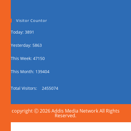
Visitor Countor
Today: 3891
Yesterday: 5863
This Week: 47150
This Month: 139404
Total Visitors:
2455074
copyright Ⓒ 2026 Addis Media Network All Rights
Reserved.