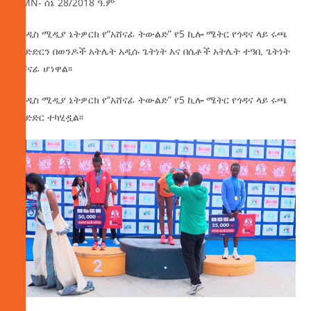
AMN- ሰኔ 28/2018 ዓ.ም
የአዲስ ሚዲያ ኔትዎርክ የ“አሸናፊ ትውልድ” የ5 ኪሎ ሜትር የጎዳና ላይ ሩጫ
ውድድርን በወንዶች አትሌት አዲሱ ጌትነት እና በሴቶች አትሌት ተዓቢ ጌትነት
አሸናፊ ሆነዋል፡፡
የአዲስ ሚዲያ ኔትዎርክ የ“አሸናፊ ትውልድ” የ5 ኪሎ ሜትር የጎዳና ላይ ሩጫ
ውድድር ተካሂዷል፡፡