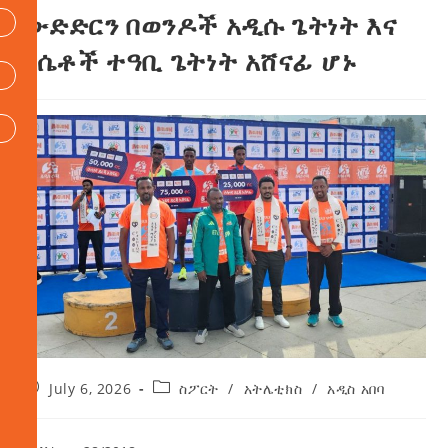
ውድድርን በወንዶች አዲሱ ጌትነት እና
በሴቶች ተዓቢ ጌትነት አሸናፊ ሆኑ
July 6, 2026
ስፖርት
/
አትሌቲክስ
/
አዲስ አበባ