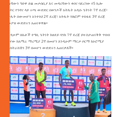
መነሻውን ዓድዋ ድል መታሰቢያ እና መዳረሻውን ቀበና ባደረገው የ5 ኪሎ
ሜትር የጎዳና ላይ ሩጫ ውድድር በወንዶች አትሌት አዲሱ ጌትነት 1ኛ ደረጃ፣
አትሌት ሰውመሆን አንተነህ 2ኛ ደረጃ፣ አትሌት ሃለፎም ተስፋዬ 3ኛ ደረጃ
በመያዝ ውድድሩን አጠናቀዋል፡፡
እንዲሁም በሴቶች ተዓቢ ጌትነት ከፀደይ ባንክ 1ኛ ደረጃ ይዛ ስታጠናቅቅ ጥበብ
እንየው ከአማራ ማረሚያ 2ኛ በመሆን እንዲሁም ማርታ ቦርማ ከኦሮሚያ
ኮንስትራክሽን 3ኛ በመሆን ውድድሩን አጠናቃለች፡፡