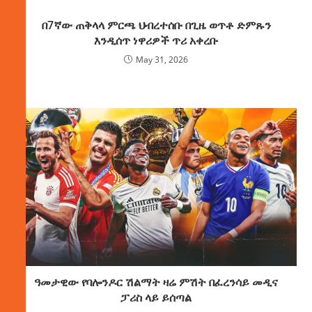
በ7ኛው ጠቅላላ ምርጫ ህብረተሰቡ በጊዜ ወጥቶ ድምጹን
እንዲሰጥ ነዋሪዎች ጥሪ አቀረቡ
May 31, 2026
ዓመታዊው የባሎንዶር ሽልማት ዛሬ ምሽት በፈረንሳይ መዲና
ፓሪስ ላይ ይሰጣል