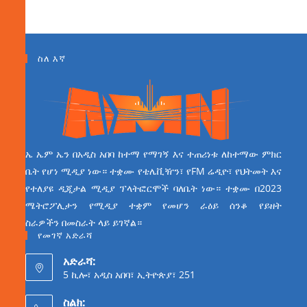
ስለ እኛ
ኤ ኤም ኤን በአዲስ አበባ ከተማ የማገኝ እና ተጠሪነቱ ለከተማው ምክር
ቤት የሆነ ሚዲያ ነው። ተቋሙ የቴሌቪዥን፣ የFM ሬዲዮ፣ የህትመት እና
የተለያዩ ዲጂታል ሚዲያ ፕላትፎርሞች ባለቤት ነው። ተቋሙ በ2023
ሜትሮፖሊታን የሚዲያ ተቋም የመሆን ራዕይ ሰንቆ የይዘት
ስራዎችን በመስራት ላይ ይገኛል።
የመገኛ አድራሻ
አድራሻ:
5 ኪሎ፣ አዲስ አበባ፣ ኢትዮጵያ፣ 251
ስልክ: