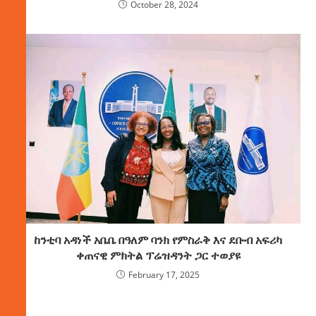
October 28, 2024
ከንቲባ አዳነች አቤቤ በዓለም ባንክ የምስራቅ እና ደቡብ አፍሪካ
ቀጠናዊ ምክትል ፕሬዝዳንት ጋር ተወያዩ
February 17, 2025
ክምችት