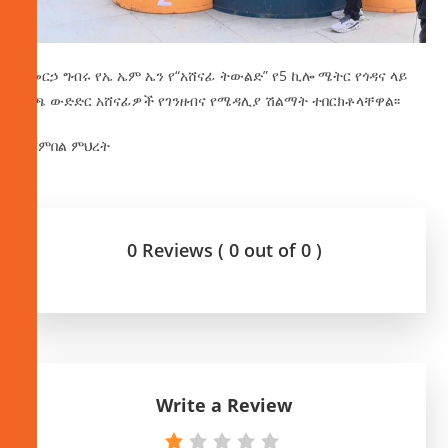
በመርኃ ግብሩ የኤ ኤም ኤን የ“አሸናፊ ትውልድ” የ5 ኪሎ ሜትር የጎዳና ላይ
ሩጫ ውድድር አሸናፊዎች የገንዘብና የሜዳሊያ ሽልማት ተበርክቶላቸዋል፡፡
የሻምበል ምህረት
0 Reviews ( 0 out of 0 )
Write a Review