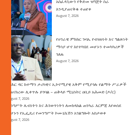
አስፈላጊውን የቅድመ ዝግጅት ስራ
እንዲያጠናቅቁ ተጠየቀ
August 7, 2026
የሀገራዊ ምክክር ጉባኤ የብዝሀነት እና ግልጽነት
ማሳያ ሆኖ እየተካሄደ መሆኑን ተመካካሪዎች
ገለጹ
August 7, 2026
የባሕር ዳር ከተማን ታሪካዊና ኢኮኖሚያዊ አቅም የሚያጎሉ የልማት ሥራዎች
ተጠናክረው ሊቀጥሉ ይገባል – ጠቅላይ ሚኒስትር ዐቢይ አሕመድ (ዶ/ር)
August 7, 2026
መንግሥት ሌብነትን እና ሕገወጥነትን ለመከላከል ጠንካራ እርምጃ እየወሰደ
መሆኑን የኢፌዴሪ የመንግሥት ኮሙኒኬሽን አገልግሎት አስታወቀ
August 7, 2026