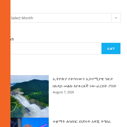
Select Month
ፈልግ
ፈልግ
ዜና
ኢትዮጵያ የቀጣናውን ኢኮኖሚያዊ ገጽታ
በአዲስ መልኩ እየቀረጸች ነው-ፈርስት ፖስት
August 7, 2026
ተቋማት ለሳይበር ደህንነት አዋጁ ትግበራ