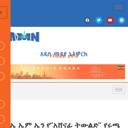
X
አዲስ ሚዲያ ኔትዎርክ
የትውልድ ድምፅ
የኤ ኤም ኤን የ“አሸናፊ ትውልድ” የሩጫ