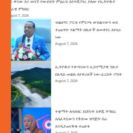
ወደ ዋናው እና ወሳኙ የውይይት ምዕራፍ እየተሸጋገረ ያለው የኢትዮጵያ
ሀገራዊ ምክክር
August 7, 2026
ብልፅግና ፓርቲ የምርጫ ውክልናውን ወደ
ተጨባጭ የልማት ስኬቶች ለመቀየር እየሰራ
ነው
August 7, 2026
ኢትዮጵያ የቀጣናውን ኢኮኖሚያዊ ገጽታ
በአዲስ መልኩ እየቀረጸች ነው-ፈርስት ፖስት
August 7, 2026
ተቋማት ለሳይበር ደህንነት አዋጁ ትግበራ
አስፈላጊውን የቅድመ ዝግጅት ስራ
እንዲያጠናቅቁ ተጠየቀ
August 7, 2026