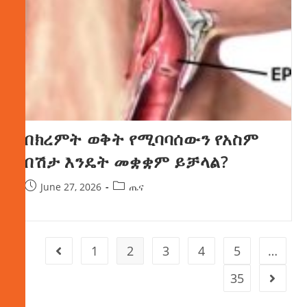
በክረምት ወቅት የሚባባሰውን የአስም
በሽታ እንዴት መቋቋም ይቻላል?
June 27, 2026
ጤና
1
2
3
4
5
…
35