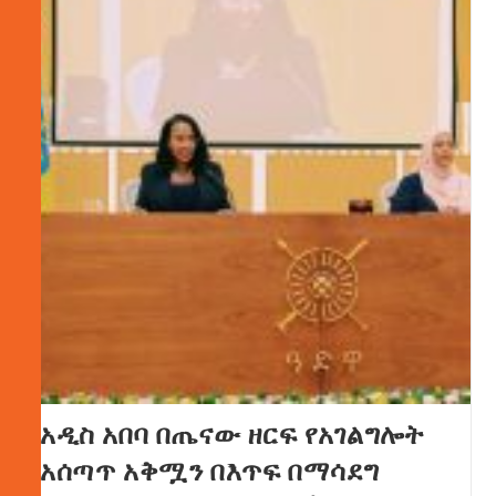
አዲስ አበባ በጤናው ዘርፍ የአገልግሎት
አሰጣጥ አቅሟን በእጥፍ በማሳደግ