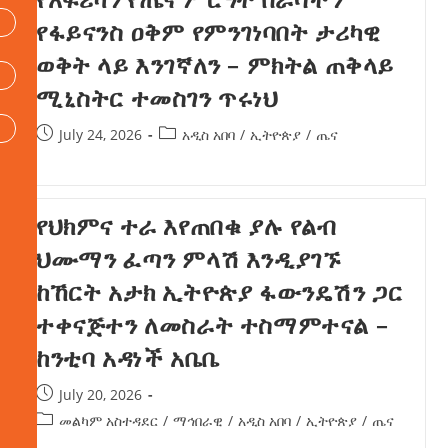
የፋይናንስ ዐቅም የምንገነባበት ታሪካዊ
ወቅት ላይ እንገኛለን – ምክትል ጠቅላይ
ሚኒስትር ተመስገን ጥሩነህ
July 24, 2026
አዲስ አበባ
/
ኢትዮጵያ
/
ጤና
የህክምና ተራ እየጠበቁ ያሉ የልብ
ህሙማን ፈጣን ምላሽ እንዲያገኙ
ከኸርት አታክ ኢትዮጵያ ፋውንዴሽን ጋር
ተቀናጅተን ለመስራት ተስማምተናል –
ከንቲባ አዳነች አቤቤ
July 20, 2026
መልካም አስተዳደር
/
ማኅበራዊ
/
አዲስ አበባ
/
ኢትዮጵያ
/
ጤና