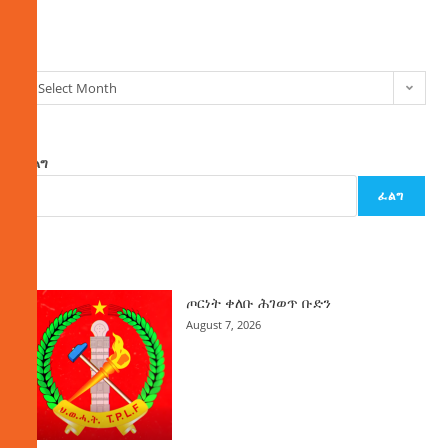
ክምችት
Select Month
ፈልግ
ፈልግ
ዜና
ጦርነት ቀለቡ ሕገወጥ ቡድን
August 7, 2026