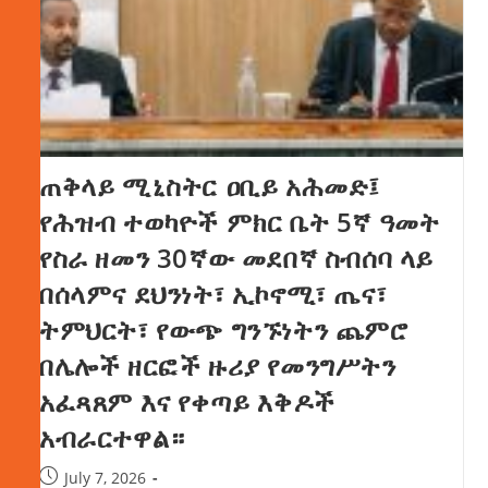
ጠቅላይ ሚኒስትር ዐቢይ አሕመድ፤
የሕዝብ ተወካዮች ምክር ቤት 5ኛ ዓመት
የስራ ዘመን 30ኛው መደበኛ ስብሰባ ላይ
በሰላምና ደህንነት፣ ኢኮኖሚ፣ ጤና፣
ትምህርት፣ የውጭ ግንኙነትን ጨምሮ
በሌሎች ዘርፎች ዙሪያ የመንግሥትን
አፈጻጸም እና የቀጣይ እቅዶች
አብራርተዋል።
July 7, 2026