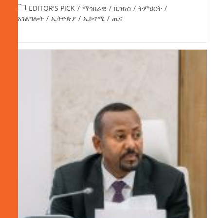
EDITOR'S PICK
/
ማኅበራዊ
/
ቢዝነስ
/
ትምህርት
/
አገልግሎት
/
ኢትዮጵያ
/
ኢኮኖሚ
/
ጤና