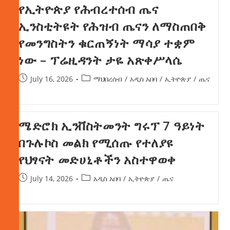
የኢትዮጵያ የሕብረተሰብ ጤና
ኢንስቲትዩት የሕዝብ ጤናን ለማስጠበቅ
የመንግስትን ቁርጠኝነት ማሳያ ተቋም
ነው – ፕሬዚዳንት ታዬ አጽቀሥላሴ
July 16, 2026
ማህበረሰብ
/
አዲስ አበባ
/
ኢትዮጵያ
/
ጤና
ሜድሮክ ኢንቨስትመንት ግሩፕ 7 ዓይነት
በጉሉኮስ መልክ የሚሰጡ የተለያዩ
የህፃናት መድሀኒቶችን አስተዋወቀ
July 14, 2026
አዲስ አበባ
/
ኢትዮጵያ
/
ጤና