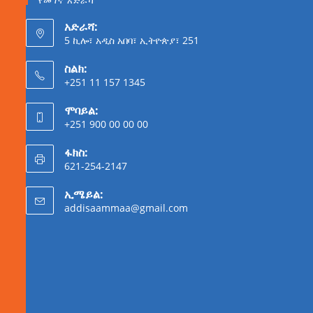
አድራሻ:
5 ኪሎ፣ አዲስ አበባ፣ ኢትዮጵያ፣ 251
ስልክ:
+251 11 157 1345
ሞባይል:
+251 900 00 00 00
ፋክስ:
621-254-2147
ኢሜይል:
addisaammaa@gmail.com