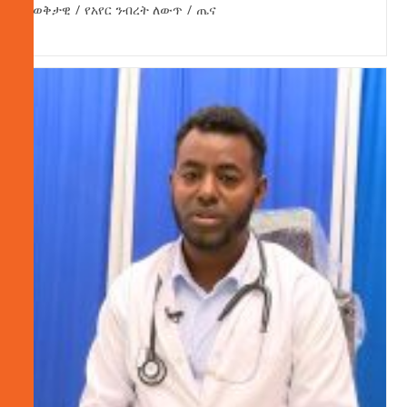
ወቅታዊ
/
የአየር ንብረት ለውጥ
/
ጤና