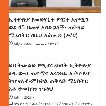
ኢትዮጵያ የመድሃኒት ምርት አቅሟን
ወደ 45 በመቶ አሳድጋለች- ጠቅላይ
ሚኒስትር ዐቢይ አሕመድ (ዶ/ር)
July 7, 2026
ጤና
/
ፖለቲካ
ይህ ትውልድ የሚያስረክባት ኢትዮጵያ
ፅዱ ውብ ጤናማና አረንጓዴ ኢትዮጵያ
ትሆናለች-ምክትል ጠቅላይ ሚኒስትር
አቶ ተመስገን ጥሩነህ
July 4, 2026
ልማት
/
ማኅበራዊ
/
አረንጓዴ ዐሻራ
/
አዲስ አበባ
/
ኢትዮጵያ
/