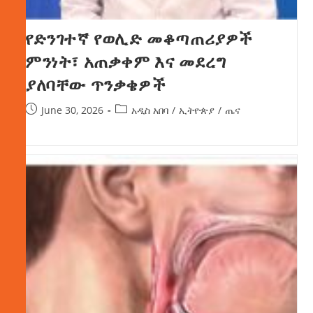
የድንገተኛ የወሊድ መቆጣጠሪያዎች
ምንነት፣ አጠቃቀም እና መደረግ
ያለባቸው ጥንቃቄዎች
June 30, 2026
አዲስ አበባ
/
ኢትዮጵያ
/
ጤና