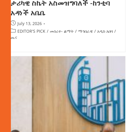
ታሪካዊ ስኬት አስመዝግባለች -ከንቲባ
አዳነች አቤቤ
July 13, 2026
EDITOR'S PICK
/
መሰረተ- ልማት
/
ማኅበራዊ
/
አዲስ አበባ
/
ጤና