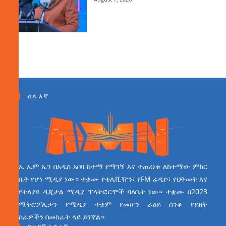
ስለ እኛ
ኤ ኤም ኤን በአዲስ አበባ ከተማ የማገኝ እና ተጠሪነቱ ለከተማው ምክር
ቤት የሆነ ሚዲያ ነው። ተቋሙ የቴሌቪዥን፣ የFM ሬዲዮ፣ የህትመት እና
የተለያዩ ዲጂታል ሚዲያ ፕላትፎርሞች ባለቤት ነው። ተቋሙ በ2023
ሜትሮፖሊታን የሚዲያ ተቋም የመሆን ራዕይ ሰንቆ የይዘት
ስራዎችን በመስራት ላይ ይገኛል።
የመገኛ አድራሻ