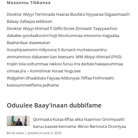
Maxxansa Tibbanaa
Dooktar Abiyyi Terminaala Haaraa Buufata Xiyyaaraa Dajjaazmaach
Balaay Zallaqaa eebbisan
Dooktar Abiyyi Ahimad fi Giiftii Duree Zinnaash Taayyaachoo
dabalee qondaaltootni hojii Mootummaa misooma magaalaa
Baahardaar daawwatan
Itoophiyaanonni miliyoona 5 dursanii murteessaaniiru;
ammammoo dabareen kan keessani- MM Abiyyi Ahimad (PhD)
Hojiin tola ooltummaa rakkoo furuu irra darbee hawaasummaa
cimsaa jira – Komishinar Asraat Nugusee
Walgahiin Dhaabbata Fayyaa Addunyaa 76ffaa Finfinneetti
keessummeeffama jedhame
Oduulee Baay'inaan dubbifame
Qormaata Kutaa 6ffaa akka Naannoo Oromiyaatti
baruu kaasee kennama- Biiroo Barnoota Oromiyaa
84.2k views
|
posted on June 2, 2025