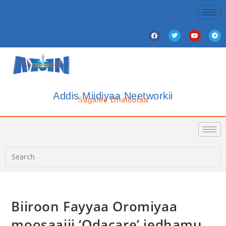
Addis Miidiyaa Neetworkii
Sagalee Dhalootaa
Biiroon Fayyaa Oromiyaa
moosaajii ‘Odacare’ jedhamu