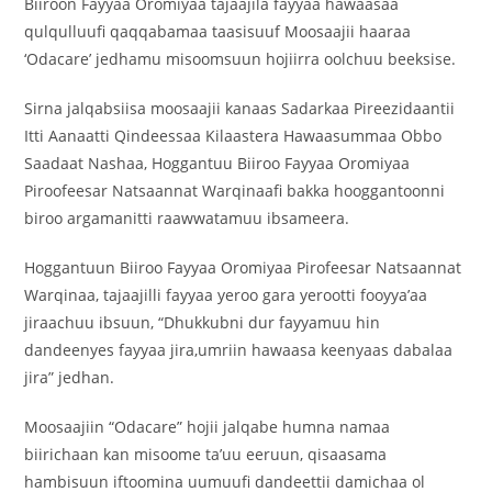
Biiroon Fayyaa Oromiyaa tajaajila fayyaa hawaasaa
qulqulluufi qaqqabamaa taasisuuf Moosaajii haaraa
‘Odacare’ jedhamu misoomsuun hojiirra oolchuu beeksise.
Sirna jalqabsiisa moosaajii kanaas Sadarkaa Pireezidaantii
Itti Aanaatti Qindeessaa Kilaastera Hawaasummaa Obbo
Saadaat Nashaa, Hoggantuu Biiroo Fayyaa Oromiyaa
Piroofeesar Natsaannat Warqinaafi bakka hooggantoonni
biroo argamanitti raawwatamuu ibsameera.
Hoggantuun Biiroo Fayyaa Oromiyaa Pirofeesar Natsaannat
Warqinaa, tajaajilli fayyaa yeroo gara yerootti fooyya’aa
jiraachuu ibsuun, “Dhukkubni dur fayyamuu hin
dandeenyes fayyaa jira,umriin hawaasa keenyaas dabalaa
jira” jedhan.
Moosaajiin “Odacare” hojii jalqabe humna namaa
biirichaan kan misoome ta’uu eeruun, qisaasama
hambisuun iftoomina uumuufi dandeettii damichaa ol