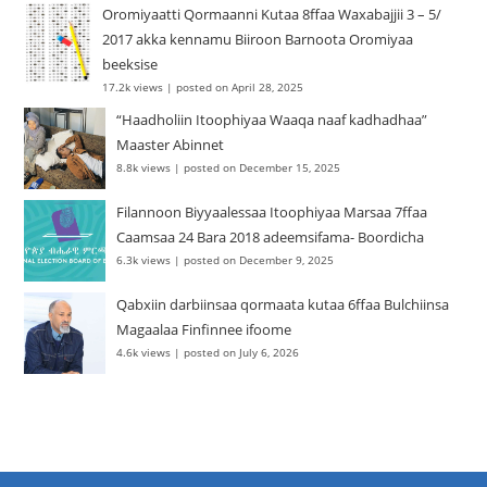
Oromiyaatti Qormaanni Kutaa 8ffaa Waxabajjii 3 – 5/
2017 akka kennamu Biiroon Barnoota Oromiyaa
beeksise
17.2k views
|
posted on April 28, 2025
“Haadholiin Itoophiyaa Waaqa naaf kadhadhaa”
Maaster Abinnet
8.8k views
|
posted on December 15, 2025
Filannoon Biyyaalessaa Itoophiyaa Marsaa 7ffaa
Caamsaa 24 Bara 2018 adeemsifama- Boordicha
6.3k views
|
posted on December 9, 2025
Qabxiin darbiinsaa qormaata kutaa 6ffaa Bulchiinsa
Magaalaa Finfinnee ifoome
4.6k views
|
posted on July 6, 2026