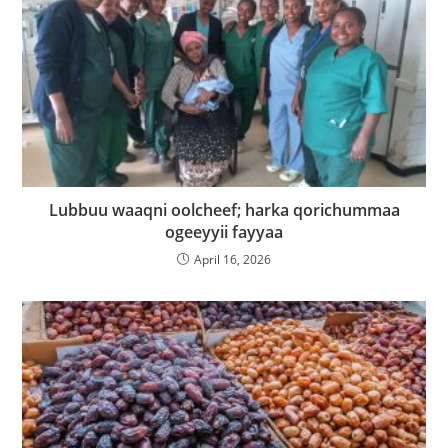
Lubbuu waaqni oolcheef; harka qorichummaa
ogeeyyii fayyaa
April 16, 2026