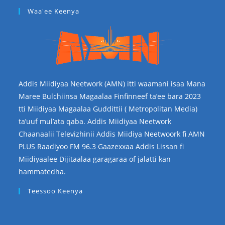
Waa'ee Keenya
Addis Miidiyaa Neetwork (AMN) itti waamani isaa Mana
Maree Bulchiinsa Magaalaa Finfinneef ta’ee bara 2023
tti Miidiyaa Magaalaa Guddittii ( Metropolitan Media)
ta’uuf mul’ata qaba. Addis Miidiyaa Neetwork
Chaanaalii Televizhinii Addis Miidiya Neetwoork fi AMN
PLUS Raadiyoo FM 96.3 Gaazexxaa Addis Lissan fi
Miidiyaalee Dijitaalaa garagaraa of jalatti kan
hammatedha.
Teessoo Keenya