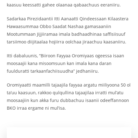
kaasuu keessatti gahee olaanaa qabaachuus eeraniiru.
Sadarkaa Pirezidaantii Itti Aanaatti Qindeessaan Kilaastera
Hawaasummaa Obbo Saadat Nashaa gamasaaniin
Mootummaan Jijjiiramaa imala badhaadhinaa saffisiisuuf
tarsiimoo diijitaalaa hojiirra oolchaa jiraachuu kaasaniiru.
Itti dabaluunis, “Biiroon Fayyaa Oromiyaas ogeessa isaan
moosaajii kana misoomsuun kan imala kana daran
fuulduratti tarkaanfachiisuudha” jedhaniiru.
Oromiyaatti maamilli tajaajila fayyaa argatu miiliyoona 50 ol
ta’uu kaasuun, rakkoo qulqullina tajaajilaa irratti mul’atu
moosaajiin kun akka furu dubbachuu isaanii odeeffannoon
BKO irraa ergame ni mul’isa.