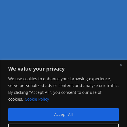
We value your privacy
Visitor Counter
We use cookies to enhance your browsing experience,
serve personalized ads or content, and analyze our traffic.
Today: 365
By clicking "Accept All", you consent to our use of
cookies.
Cookie Policy
Yesterday: 2257
This Week: 21579
Accept All
This Month: 70852