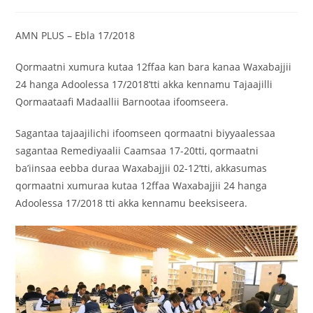
AMN PLUS – Ebla 17/2018
Qormaatni xumura kutaa 12ffaa kan bara kanaa Waxabajjii
24 hanga Adoolessa 17/2018’tti akka kennamu Tajaajilli
Qormaataafi Madaallii Barnootaa ifoomseera.
Sagantaa tajaajilichi ifoomseen qormaatni biyyaalessaa
sagantaa Remediyaalii Caamsaa 17-20tti, qormaatni
ba’iinsaa eebba duraa Waxabajjii 02-12’tti, akkasumas
qormaatni xumuraa kutaa 12ffaa Waxabajjii 24 hanga
Adoolessa 17/2018 tti akka kennamu beeksiseera.