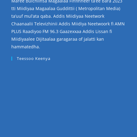
Maree Bulchiinsa Magaalaa Finfinneef ta’ee bara 2023
tti Miidiyaa Magaalaa Guddittii ( Metropolitan Media)
ta’uuf mul’ata qaba. Addis Miidiyaa Neetwork
Chaanaalii Televizhinii Addis Miidiya Neetwoork fi AMN
PLUS Raadiyoo FM 96.3 Gaazexxaa Addis Lissan fi
Miidiyaalee Dijitaalaa garagaraa of jalatti kan
hammatedha.
Teessoo Keenya