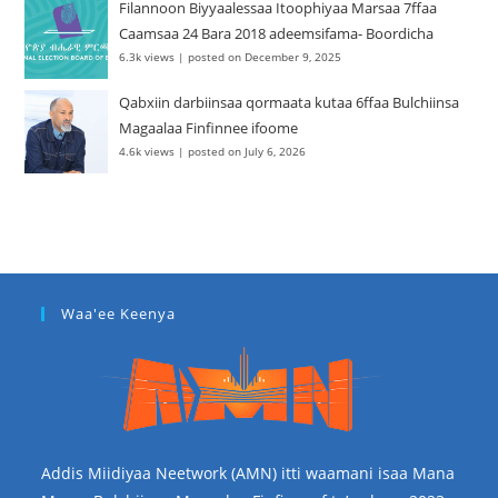
Filannoon Biyyaalessaa Itoophiyaa Marsaa 7ffaa
Caamsaa 24 Bara 2018 adeemsifama- Boordicha
6.3k views
|
posted on December 9, 2025
Qabxiin darbiinsaa qormaata kutaa 6ffaa Bulchiinsa
Magaalaa Finfinnee ifoome
4.6k views
|
posted on July 6, 2026
Waa'ee Keenya
Addis Miidiyaa Neetwork (AMN) itti waamani isaa Mana