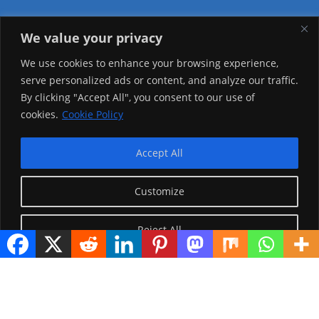
We value your privacy
Visitor Counter
We use cookies to enhance your browsing experience,
serve personalized ads or content, and analyze our traffic.
Today: 1323
By clicking "Accept All", you consent to our use of
cookies.
Cookie Policy
Yesterday: 2257
This Week: 22536
Accept All
This Month: 71809
Customize
Total Visitors:
1219628
Reject All
copyright Ⓒ 2026 Addis Media Network All Rights
Reserved.