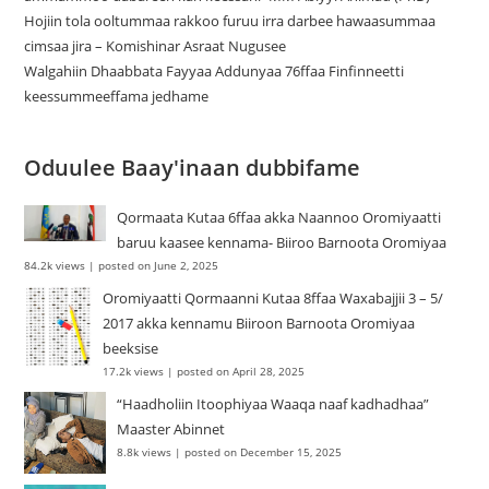
Hojiin tola ooltummaa rakkoo furuu irra darbee hawaasummaa
cimsaa jira – Komishinar Asraat Nugusee
Walgahiin Dhaabbata Fayyaa Addunyaa 76ffaa Finfinneetti
keessummeeffama jedhame
Oduulee Baay'inaan dubbifame
Qormaata Kutaa 6ffaa akka Naannoo Oromiyaatti
baruu kaasee kennama- Biiroo Barnoota Oromiyaa
84.2k views
|
posted on June 2, 2025
Oromiyaatti Qormaanni Kutaa 8ffaa Waxabajjii 3 – 5/
2017 akka kennamu Biiroon Barnoota Oromiyaa
beeksise
17.2k views
|
posted on April 28, 2025
“Haadholiin Itoophiyaa Waaqa naaf kadhadhaa”
Maaster Abinnet
8.8k views
|
posted on December 15, 2025