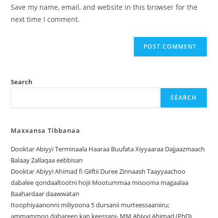
Save my name, email, and website in this browser for the
next time I comment.
Search
SEARCH
Maxxansa Tibbanaa
Dooktar Abiyyi Terminaala Haaraa Buufata Xiyyaaraa Dajjaazmaach
Balaay Zallaqaa eebbisan
Dooktar Abiyyi Ahimad fi Giiftii Duree Zinnaash Taayyaachoo
dabalee qondaaltootni hojii Mootummaa misooma magaalaa
Baahardaar daawwatan
Itoophiyaanonni miliyoona 5 dursanii murteessaaniiru;
ammammoo dabareen kan keessani- MM Abiyyi Ahimad (PhD)