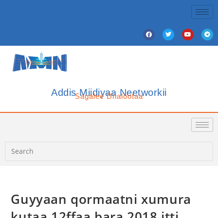
Addis Miidiyaa Neetworkii
Sagalee Dhalootaa
Guyyaan qormaatni xumura
kutaa 12ffaa bara 2018 itti