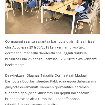
Qormaanni seensa sagantaa barnoota digirii 2ffaa fi isaa
oliis Adoolessa 29 fi 30/2018 kan kennamu yoo ta’u,
qormaanni madaallii dandeettii shallaggiifi dubbisa
bu’uuraa Ebla 26 hanga Caamsaa 07/2018’tti akka kennamu
beekameera.
Daayirektarri Olaanaa Tajaajila Qormaataafi Madaallii
Barnootaa Dooktar Isheetuu Kabbadaa ergaa dabarsaniin
guyyoota eeramaniitti kanneen qormaatilee eeraman
fudhatan qabiyyeefi xiinsammuun qophii barbaachiisu
hunda taasisaa akka turan ibsuu odeeffannoon
tajaajilicharraa argame ni mul’isa.