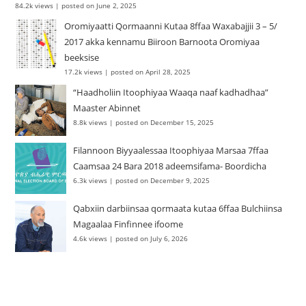
84.2k views
|
posted on June 2, 2025
Oromiyaatti Qormaanni Kutaa 8ffaa Waxabajjii 3 – 5/
2017 akka kennamu Biiroon Barnoota Oromiyaa
beeksise
17.2k views
|
posted on April 28, 2025
“Haadholiin Itoophiyaa Waaqa naaf kadhadhaa”
Maaster Abinnet
8.8k views
|
posted on December 15, 2025
Filannoon Biyyaalessaa Itoophiyaa Marsaa 7ffaa
Caamsaa 24 Bara 2018 adeemsifama- Boordicha
6.3k views
|
posted on December 9, 2025
Qabxiin darbiinsaa qormaata kutaa 6ffaa Bulchiinsa
Magaalaa Finfinnee ifoome
4.6k views
|
posted on July 6, 2026