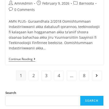
AmnAdmin
February 9, 2026
Barnoota
0 Comments
AMN PLUS- Guraandhala 2/2018 Oomishtummaan
Indastiriiwwanii akka dabaluufi qorannoo, teekinooloojii
fi kalaqaan kan hogganaman akka ta'aniif shoora
olaanaa bahachaa akka jiru Yuunivarsiitiin Saayinsii fi
Teekinooloojii Finfinnee beeksise. Oomishtummaan
Indastiriiwwanii akka…
Continue Reading
1
2
3
4
…
8
Search
SEARCH