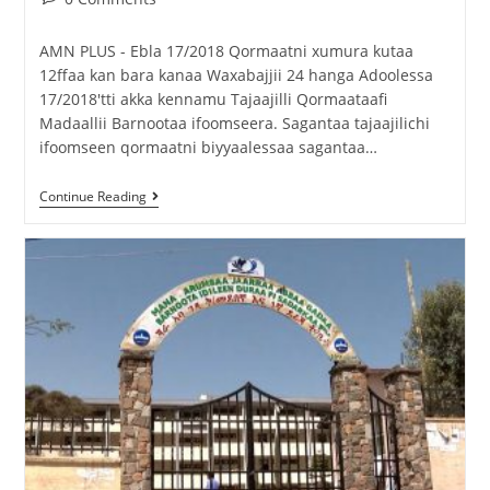
AMN PLUS - Ebla 17/2018 Qormaatni xumura kutaa
12ffaa kan bara kanaa Waxabajjii 24 hanga Adoolessa
17/2018'tti akka kennamu Tajaajilli Qormaataafi
Madaallii Barnootaa ifoomseera. Sagantaa tajaajilichi
ifoomseen qormaatni biyyaalessaa sagantaa…
Continue Reading