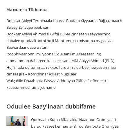
Maxxansa Tibbanaa
Dooktar Abiyyi Terminaala Haaraa Buufata Xiyyaaraa Dajjaazmaach
Balaay Zallaqaa eebbisan
Dooktar Abiyyi Ahimad fi Giiftii Duree Zinnaash Taayyaachoo
dabalee qondaaltootni hojii Mootummaa misooma magaalaa
Baahardaar daawwatan
Itoophiyaanonni miliyoona 5 dursanii murteessaaniiru;
ammammoo dabareen kan keessani- MM Abiyyi Ahimad (PhD)
Hojiin tola ooltummaa rakkoo furuu irra darbee hawaasummaa
cimsaa jira – Komishinar Asraat Nugusee
Walgahiin Dhaabbata Fayyaa Addunyaa 76ffaa Finfinneetti
keessummeeffama jedhame
Oduulee Baay'inaan dubbifame
Qormaata Kutaa 6ffaa akka Naannoo Oromiyaatti
baruu kaasee kennama- Biiroo Barnoota Oromiyaa