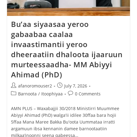
Bu’aa siyaasaa yeroo
gabaabaa caalaa
invaastimantii yeroo
dheeraatiin dhaloota ijaaruun
murteessaadha- MM Abiyyi
Ahimad (PhD)
afanoromouser2
July 7, 2026
Barnoota
/
Itoophiyaa
0 Comments
AMN PLUS – Waxabajjii 30/2018 ‎Ministirri Muummee
Abiyyi Ahimad (PhD) walga'ii idilee 30ffaa bara hojii
5ffaa Mana Maree Bakka Bu'oota Uummataa irratti
argamuun ibsa kennanin damee barnootaatiin
milkaa’inoonni seena qabeessa…