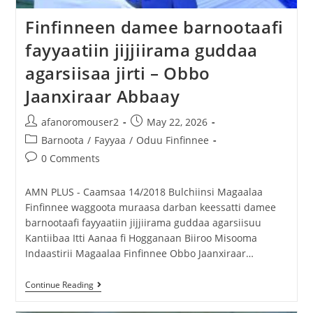
Finfinneen damee barnootaafi
fayyaatiin jijjiirama guddaa
agarsiisaa jirti – Obbo
Jaanxiraar Abbaay
afanoromouser2
May 22, 2026
Barnoota
/
Fayyaa
/
Oduu Finfinnee
0 Comments
AMN PLUS - Caamsaa 14/2018 Bulchiinsi Magaalaa
Finfinnee waggoota muraasa darban keessatti damee
barnootaafi fayyaatiin jijjiirama guddaa agarsiisuu
Kantiibaa Itti Aanaa fi Hogganaan Biiroo Misooma
Indaastirii Magaalaa Finfinnee Obbo Jaanxiraar…
Continue Reading