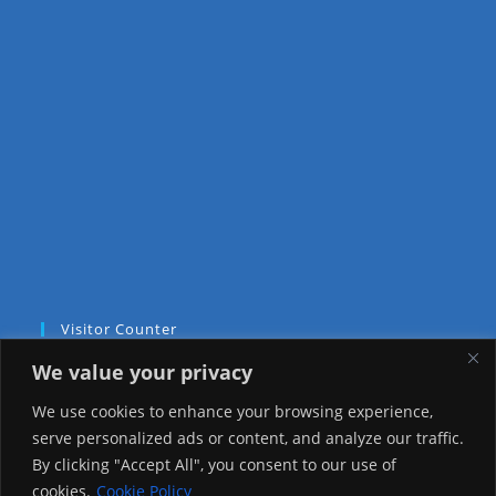
Visitor Counter
We value your privacy
Today: 372
We use cookies to enhance your browsing experience,
Yesterday: 2257
serve personalized ads or content, and analyze our traffic.
By clicking "Accept All", you consent to our use of
This Week: 21585
cookies.
Cookie Policy