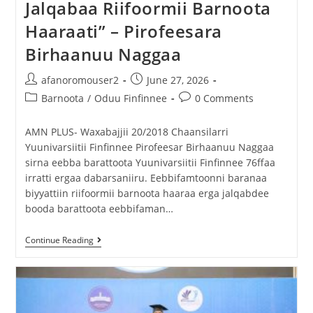
Jalqabaa Riifoormii Barnoota
Haaraati” – Pirofeesara
Birhaanuu Naggaa
afanoromouser2
June 27, 2026
Barnoota
/
Oduu Finfinnee
0 Comments
AMN PLUS- Waxabajjii 20/2018 Chaansilarri
Yuunivarsiitii Finfinnee Pirofeesar Birhaanuu Naggaa
sirna eebba barattoota Yuunivarsiitii Finfinnee 76ffaa
irratti ergaa dabarsaniiru. Eebbifamtoonni baranaa
biyyattiin riifoormii barnoota haaraa erga jalqabdee
booda barattoota eebbifaman…
Continue Reading