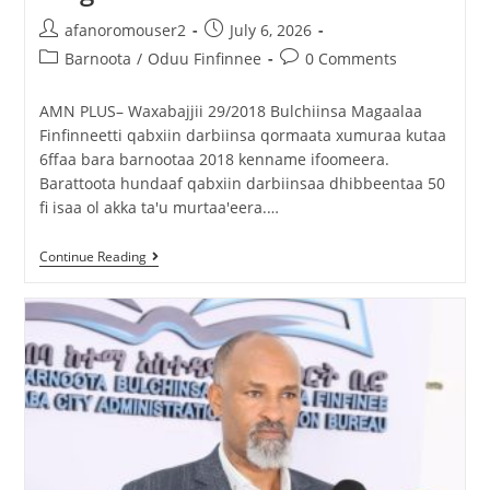
afanoromouser2
July 6, 2026
Barnoota
/
Oduu Finfinnee
0 Comments
‎AMN PLUS– Waxabajjii 29/2018 ‎Bulchiinsa Magaalaa
Finfinneetti qabxiin darbiinsa qormaata xumuraa kutaa
6ffaa bara barnootaa 2018 kenname ifoomeera.
‎Barattoota hundaaf qabxiin darbiinsaa dhibbeentaa 50
fi isaa ol akka ta'u murtaa'eera.…
Continue Reading