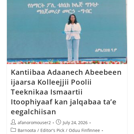
Kantiibaa Adaanech Abeebeen
ijaarsa Kolleejjii Poolii
Teeknikaa Ismaartii
Itoophiyaaf kan jalqabaa ta’e
eegalchiisan
afanoromouser2
July 24, 2026
Barnoota
/
Editor's Pick
/
Oduu Finfinnee