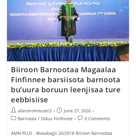
Biiroon Barnootaa Magaalaa
Finfinnee barsiisota barnoota
bu’uura boruun leenjisaa ture
eebbisiise
afanoromouser2
June 27, 2026
Barnoota
/
Oduu Finfinnee
0 Comments
AMN PLUS - Waxabajjii 20/2018 Biiroon Barnootaa