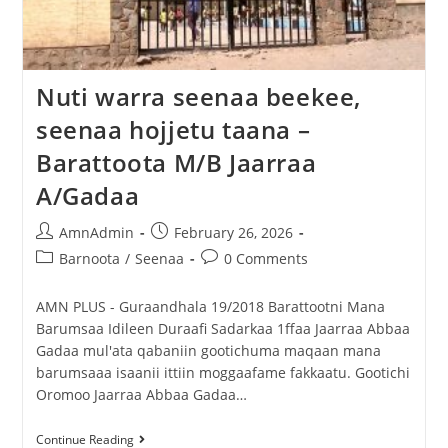
Nuti warra seenaa beekee,
seenaa hojjetu taana –
Barattoota M/B Jaarraa
A/Gadaa
AmnAdmin
February 26, 2026
Barnoota
/
Seenaa
0 Comments
AMN PLUS - Guraandhala 19/2018 Barattootni Mana
Barumsaa Idileen Duraafi Sadarkaa 1ffaa Jaarraa Abbaa
Gadaa mul'ata qabaniin gootichuma maqaan mana
barumsaaa isaanii ittiin moggaafame fakkaatu. Gootichi
Oromoo Jaarraa Abbaa Gadaa…
Continue Reading