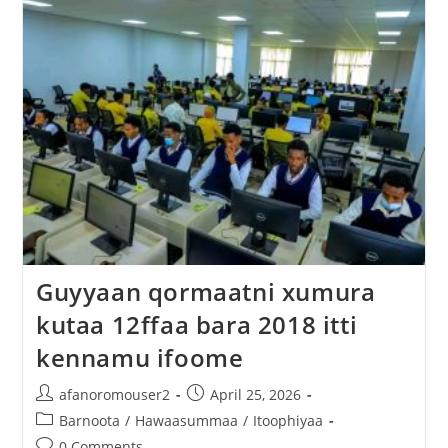
Guyyaan qormaatni xumura
kutaa 12ffaa bara 2018 itti
kennamu ifoome
afanoromouser2
April 25, 2026
Barnoota
/
Hawaasummaa
/
Itoophiyaa
0 Comments