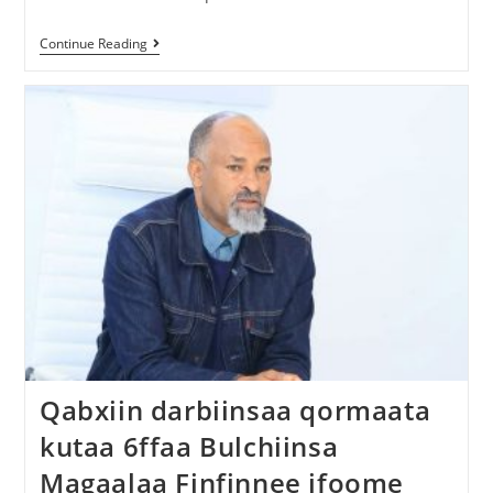
Continue Reading
Qabxiin darbiinsaa qormaata
kutaa 6ffaa Bulchiinsa
Magaalaa Finfinnee ifoome