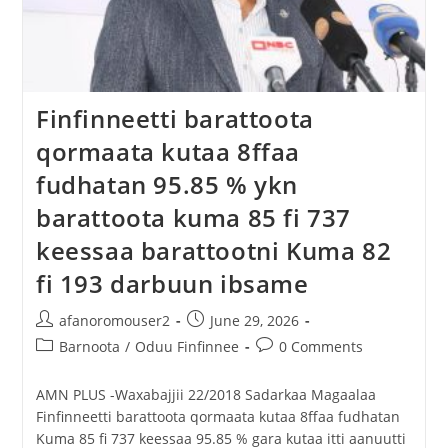
Finfinneetti barattoota
qormaata kutaa 8ffaa
fudhatan 95.85 % ykn
barattoota kuma 85 fi 737
keessaa barattootni Kuma 82
fi 193 darbuun ibsame
afanoromouser2
June 29, 2026
Barnoota
/
Oduu Finfinnee
0 Comments
AMN PLUS -Waxabajjii 22/2018 Sadarkaa Magaalaa
Finfinneetti barattoota qormaata kutaa 8ffaa fudhatan
Kuma 85 fi 737 keessaa 95.85 % gara kutaa itti aanuutti