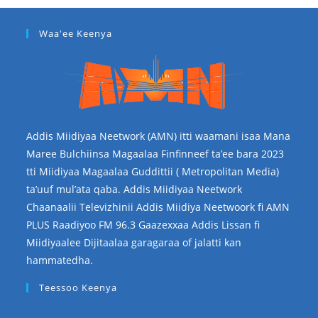
Waa'ee Keenya
Addis Miidiyaa Neetwork (AMN) itti waamani isaa Mana
Maree Bulchiinsa Magaalaa Finfinneef ta’ee bara 2023
tti Miidiyaa Magaalaa Guddittii ( Metropolitan Media)
ta’uuf mul’ata qaba. Addis Miidiyaa Neetwork
Chaanaalii Televizhinii Addis Miidiya Neetwoork fi AMN
PLUS Raadiyoo FM 96.3 Gaazexxaa Addis Lissan fi
Miidiyaalee Dijitaalaa garagaraa of jalatti kan
hammatedha.
Teessoo Keenya