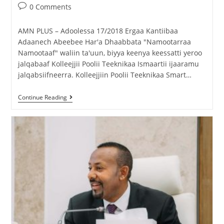
0 Comments
AMN PLUS – Adoolessa 17/2018 Ergaa Kantiibaa
Adaanech Abeebee Har'a Dhaabbata "Namootarraa
Namootaaf" waliin ta'uun, biyya keenya keessatti yeroo
jalqabaaf Kolleejjii Poolii Teeknikaa Ismaartii ijaaramu
jalqabsiifneerra. Kolleejjiin Poolii Teeknikaa Smart…
Continue Reading