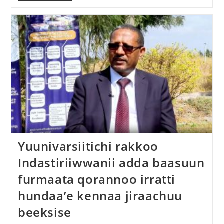
Yuunivarsiitichi rakkoo
Indastiriiwwanii adda baasuun
furmaata qorannoo irratti
hundaa’e kennaa jiraachuu
beeksise