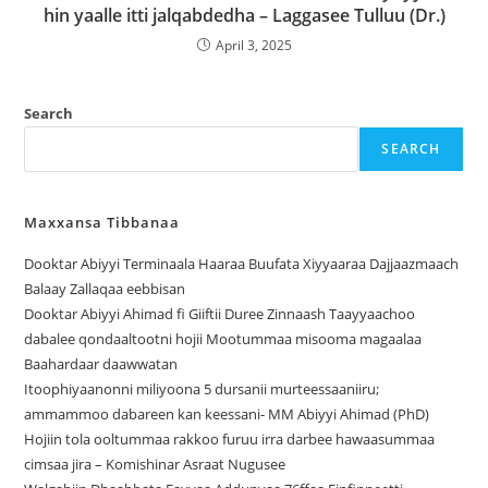
hin yaalle itti jalqabdedha – Laggasee Tulluu (Dr.)
April 3, 2025
Search
SEARCH
Maxxansa Tibbanaa
Dooktar Abiyyi Terminaala Haaraa Buufata Xiyyaaraa Dajjaazmaach
Balaay Zallaqaa eebbisan
Dooktar Abiyyi Ahimad fi Giiftii Duree Zinnaash Taayyaachoo
dabalee qondaaltootni hojii Mootummaa misooma magaalaa
Baahardaar daawwatan
Itoophiyaanonni miliyoona 5 dursanii murteessaaniiru;
ammammoo dabareen kan keessani- MM Abiyyi Ahimad (PhD)
Hojiin tola ooltummaa rakkoo furuu irra darbee hawaasummaa
cimsaa jira – Komishinar Asraat Nugusee