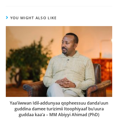
YOU MIGHT ALSO LIKE
Yaa’iiwwan Idil-addunyaa qopheessuu danda’uun
guddina damee turizimii Itoophiyaaf bu’uura
guddaa kaa’a – MM Abiyyi Ahimad (PhD)