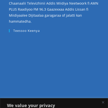
Chaanaalii Televizhinii Addis Miidiya Neetwoork fi AMN
PLUS Raadiyoo FM 96.3 Gaazexxaa Addis Lissan fi
Miidiyaalee Dijitaalaa garagaraa of jalatti kan
hammatedha.
Teessoo Keenya
We value your privacy