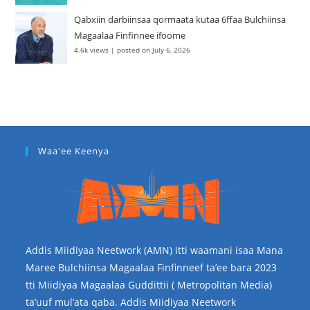
Qabxiin darbiinsaa qormaata kutaa 6ffaa Bulchiinsa
Magaalaa Finfinnee ifoome
4.6k views
|
posted on July 6, 2026
Waa'ee Keenya
Addis Miidiyaa Neetwork (AMN) itti waamani isaa Mana
Maree Bulchiinsa Magaalaa Finfinneef ta’ee bara 2023
tti Miidiyaa Magaalaa Guddittii ( Metropolitan Media)
ta’uuf mul’ata qaba. Addis Miidiyaa Neetwork