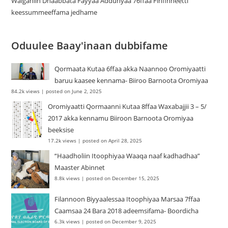
Walgahiin Dhaabbata Fayyaa Addunyaa 76ffaa Finfinneetti
keessummeeffama jedhame
Oduulee Baay'inaan dubbifame
Qormaata Kutaa 6ffaa akka Naannoo Oromiyaatti
baruu kaasee kennama- Biiroo Barnoota Oromiyaa
84.2k views
|
posted on June 2, 2025
Oromiyaatti Qormaanni Kutaa 8ffaa Waxabajjii 3 – 5/
2017 akka kennamu Biiroon Barnoota Oromiyaa
beeksise
17.2k views
|
posted on April 28, 2025
“Haadholiin Itoophiyaa Waaqa naaf kadhadhaa”
Maaster Abinnet
8.8k views
|
posted on December 15, 2025
Filannoon Biyyaalessaa Itoophiyaa Marsaa 7ffaa
Caamsaa 24 Bara 2018 adeemsifama- Boordicha
6.3k views
|
posted on December 9, 2025