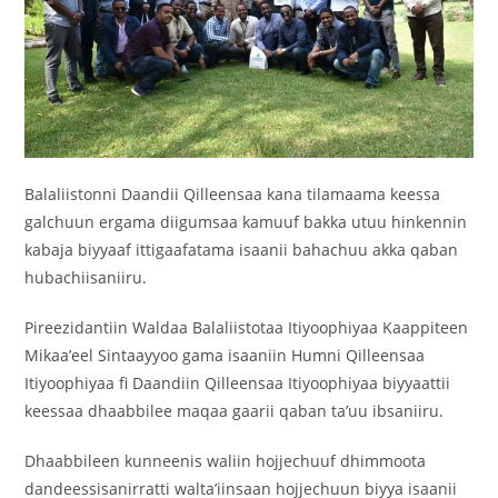
Balaliistonni Daandii Qilleensaa kana tilamaama keessa
galchuun ergama diigumsaa kamuuf bakka utuu hinkennin
kabaja biyyaaf ittigaafatama isaanii bahachuu akka qaban
hubachiisaniiru.
Pireezidantiin Waldaa Balaliistotaa Itiyoophiyaa Kaappiteen
Mikaa’eel Sintaayyoo gama isaaniin Humni Qilleensaa
Itiyoophiyaa fi Daandiin Qilleensaa Itiyoophiyaa biyyaattii
keessaa dhaabbilee maqaa gaarii qaban ta’uu ibsaniiru.
Dhaabbileen kunneenis waliin hojjechuuf dhimmoota
dandeessisanirratti walta’iinsaan hojjechuun biyya isaanii