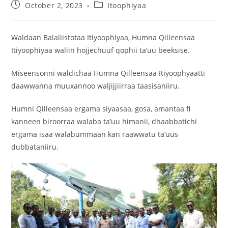
October 2, 2023
Itoophiyaa
Waldaan Balaliistotaa Itiyoophiyaa, Humna Qilleensaa
Itiyoophiyaa waliin hojjechuuf qophii ta’uu beeksise.
Miseensonni waldichaa Humna Qilleensaa Itiyoophyaatti
daawwanna muuxannoo waljijjiirraa taasisaniiru.
Humni Qilleensaa ergama siyaasaa, gosa, amantaa fi
kanneen biroorraa walaba ta’uu himanii, dhaabbatichi
ergama isaa walabummaan kan raawwatu ta’uus
dubbataniiru.