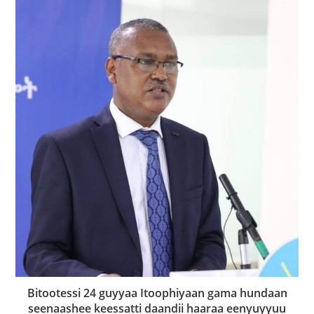
Bitootessi 24 guyyaa Itoophiyaan gama hundaan
seenaashee keessatti daandii haaraa eenyuyyuu