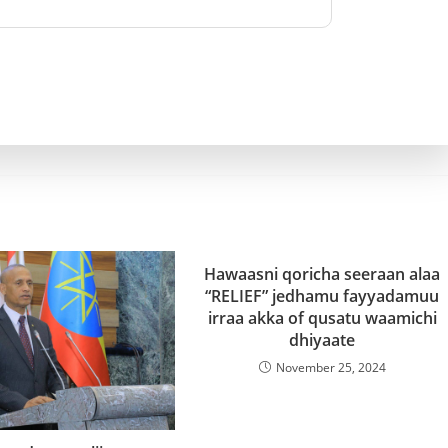
Hawaasni qoricha seeraan alaa
“RELIEF” jedhamu fayyadamuu
irraa akka of qusatu waamichi
dhiyaate
November 25, 2024