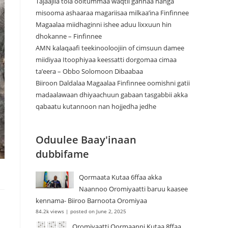
Tajaajila tola ooltummaa waqtii gannaa hanga
misooma ashaaraa magariisaa milkaa’ina Finfinnee
Magaalaa miidhaginni ishee aduu lixxuun hin
dhokanne – Finfinnee
‎AMN kalaqaafi teekinooloojiin of cimsuun damee
miidiyaa Itoophiyaa keessatti dorgomaa cimaa
ta’eera – Obbo Solomoon Dibaabaa
Biiroon Daldalaa Magaalaa Finfinnee oomishni gatii
madaalawaan dhiyaachuun gabaan tasgabbii akka
qabaatu kutannoon nan hojjedha jedhe
Oduulee Baay'inaan
dubbifame
Qormaata Kutaa 6ffaa akka
Naannoo Oromiyaatti baruu kaasee
kennama- Biiroo Barnoota Oromiyaa
84.2k views
|
posted on June 2, 2025
Oromiyaatti Qormaanni Kutaa 8ffaa