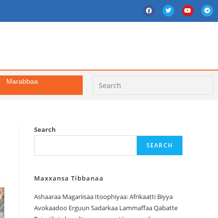
Marabbaa
Search
SEARCH
Maxxansa Tibbanaa
Ashaaraa Magariisaa Itoophiyaa: Afrikaatti Biyya
Avokaadoo Erguun Sadarkaa Lammaffaa Qabatte