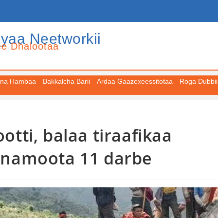
iyaa Neetworkii
ee Dhalootaa
na Hambaa
Bakkalcha Barii
Ardaa Gaazexeessitotaa
Roga Dubbii
ti, balaa tiraafikaa
namoota 11 darbe