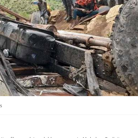
Jijjiirama saffisa Itoophiyaan roga maraan
galmeessaa jirtu ajaa’ibsiifachuu
dhiisuun hin danda’amu – Xiinxala CNN
August 4, 2026
s