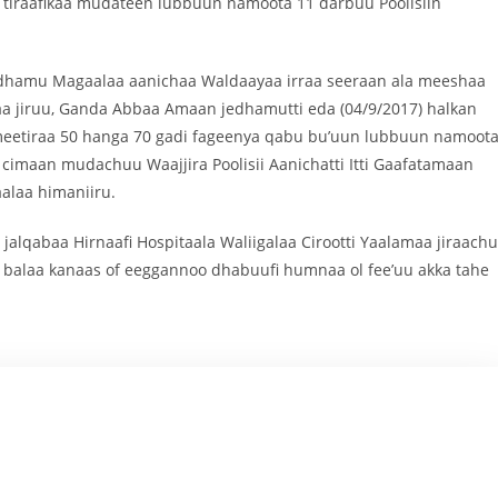
 tiraafikaa mudateen lubbuun namoota 11 darbuu Poolisiin
edhamu Magaalaa aanichaa Waldaayaa irraa seeraan ala meeshaa
aa jiruu, Ganda Abbaa Amaan jedhamutti eda (04/9/2017) halkan
a meetiraa 50 hanga 70 gadi fageenya qabu bu’uun lubbuun namoot
 cimaan mudachuu Waajjira Poolisii Aanichatti Itti Gaafatamaan
alaa himaniiru.
lqabaa Hirnaafi Hospitaala Waliigalaa Cirootti Yaalamaa jiraach
ni balaa kanaas of eeggannoo dhabuufi humnaa ol fee’uu akka tahe