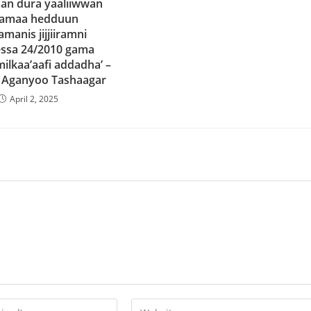
maan dura yaaliiwwan
iiramaa hedduun
amanis jijjiiramni
essa 24/2010 gama
ilkaa’aafi addadha’ –
ii Aganyoo Tashaagar
April 2, 2025