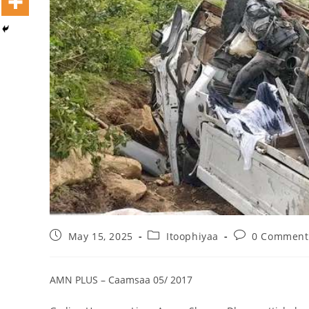
Ashaaraa Magariisaa Itoophiyaa:
Afrikaatti Biyya Avokaadoo Erguun
Sadarkaa Lammaffaa Qabatte
August 5, 2026
May 15, 2025
Itoophiyaa
0 Comment
AMN PLUS – Caamsaa 05/ 2017