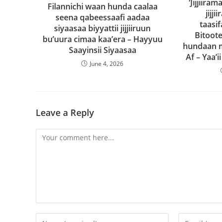
‘Jijjiira
Filannichi waan hunda caalaa
jijj
seena qabeessaafi aadaa
taasif
siyaasaa biyyattii jijjiiruun
Bitoot
bu’uura cimaa kaa’era – Hayyuu
hundaan m
Saayinsii Siyaasaa
Af – Yaa’
June 4, 2026
Leave a Reply