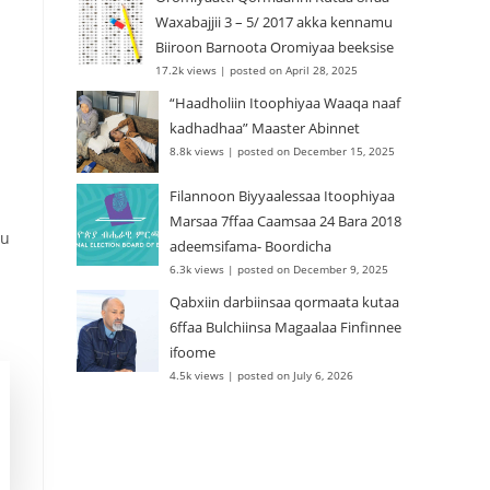
Waxabajjii 3 – 5/ 2017 akka kennamu
Biiroon Barnoota Oromiyaa beeksise
17.2k views
|
posted on April 28, 2025
“Haadholiin Itoophiyaa Waaqa naaf
kadhadhaa” Maaster Abinnet
a
8.8k views
|
posted on December 15, 2025
Filannoon Biyyaalessaa Itoophiyaa
Marsaa 7ffaa Caamsaa 24 Bara 2018
uu
adeemsifama- Boordicha
6.3k views
|
posted on December 9, 2025
Qabxiin darbiinsaa qormaata kutaa
6ffaa Bulchiinsa Magaalaa Finfinnee
ifoome
4.5k views
|
posted on July 6, 2026