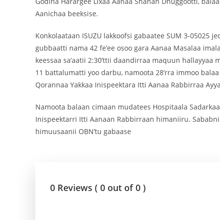
Godina Harargee Lixaa Aanaa Shanan Dhuggootti, balaa
Aanichaa beeksise.
Konkolaataan ISUZU lakkoofsi gabaatee SUM 3-05025 j
gubbaatti nama 42 fe’ee osoo gara Aanaa Masalaa imal
keessaa sa’aatii 2:30’ttii daandirraa maquun hallayya
11 battalumatti yoo darbu, namoota 28’rra immoo balaa
Qorannaa Yakkaa Inispeektara Itti Aanaa Rabbirraa Ayya
Namoota balaan cimaan mudatees Hospitaala Sadarkaa ja
Inispeektarri Itti Aanaan Rabbirraan himaniiru. Sabab
himuusaanii OBN’tu gabaase
0 Reviews ( 0 out of 0 )