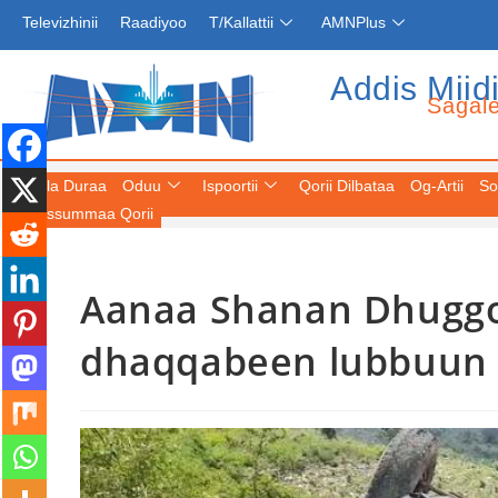
Televizhinii
Raadiyoo
T/Kallattii
AMNPlus
Addis Miid
Sagal
Fuula Duraa
Oduu
Ispoortii
Qorii Dilbataa
Og-Artii
So
Keessummaa Qorii
Aanaa Shanan Dhuggoot
dhaqqabeen lubbuun 