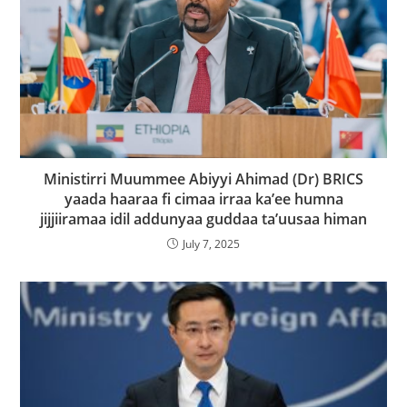
Ministirri Muummee Abiyyi Ahimad (Dr) BRICS
yaada haaraa fi cimaa irraa ka’ee humna
jijjiiramaa idil addunyaa guddaa ta’uusaa himan
July 7, 2025