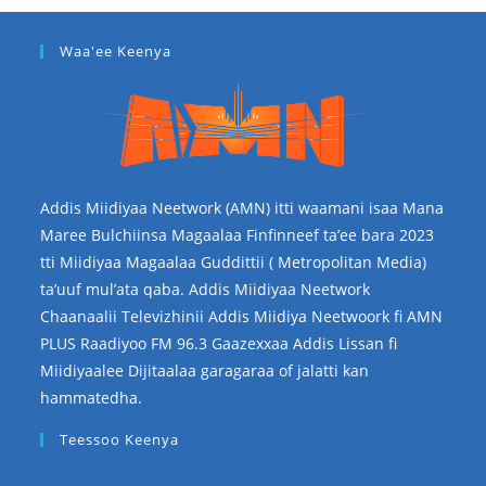
Waa'ee Keenya
Addis Miidiyaa Neetwork (AMN) itti waamani isaa Mana
Maree Bulchiinsa Magaalaa Finfinneef ta’ee bara 2023
tti Miidiyaa Magaalaa Guddittii ( Metropolitan Media)
ta’uuf mul’ata qaba. Addis Miidiyaa Neetwork
Chaanaalii Televizhinii Addis Miidiya Neetwoork fi AMN
PLUS Raadiyoo FM 96.3 Gaazexxaa Addis Lissan fi
Miidiyaalee Dijitaalaa garagaraa of jalatti kan
hammatedha.
Teessoo Keenya