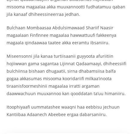
misooma magaalaa akka muuxannootti fudhatamuu qaban
jila kanaaf dhiheessineerraa jedhan.
Bulchaan Mombaasaa Abdulsimawaad Shariif Naasir
magaalaan Finfinnee magaalaa hawwattuufi fakkeenya
magaala qindaawaa taatee akka eeramtu ibsaniiru.
Miseensonni jila kanaa turtiisaanii guyyoota afuriitiin
hojiiwwan gama sagantaa Lijinnat Qadaamaayi, dhiheessiifi
bulchiinsa bishaan dhugaatii, sirna dhabamsiisa balfa
gogaa akkasumas misooma kooridariifi milkaa’inoota
tiraanisfoormeshinii magaalaa irratti argaman
daawwachuun muuxannoo kan qooddatan ta’uu himaniiru.
Itoophiyaafi uummatashee waaqni haa eebbisu jechuun
Kantiibaa Adaanech Abeebee ergaa dabarsaniiru.