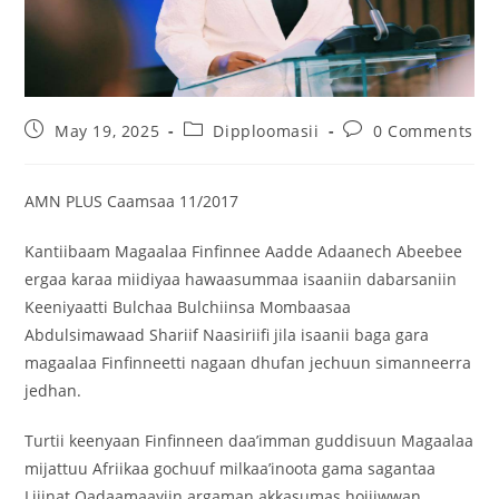
May 19, 2025
Dipploomasii
0 Comments
AMN PLUS Caamsaa 11/2017
Kantiibaam Magaalaa Finfinnee Aadde Adaanech Abeebee
ergaa karaa miidiyaa hawaasummaa isaaniin dabarsaniin
Keeniyaatti Bulchaa Bulchiinsa Mombaasaa
Abdulsimawaad Shariif Naasiriifi jila isaanii baga gara
magaalaa Finfinneetti nagaan dhufan jechuun simanneerra
jedhan.
Turtii keenyaan Finfinneen daa’imman guddisuun Magaalaa
mijattuu Afriikaa gochuuf milkaa’inoota gama sagantaa
Lijinat Qadaamaayiin argaman akkasumas hojiiwwan