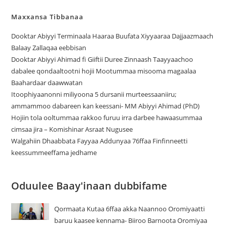
Maxxansa Tibbanaa
Dooktar Abiyyi Terminaala Haaraa Buufata Xiyyaaraa Dajjaazmaach
Balaay Zallaqaa eebbisan
Dooktar Abiyyi Ahimad fi Giiftii Duree Zinnaash Taayyaachoo
dabalee qondaaltootni hojii Mootummaa misooma magaalaa
Baahardaar daawwatan
Itoophiyaanonni miliyoona 5 dursanii murteessaaniiru;
ammammoo dabareen kan keessani- MM Abiyyi Ahimad (PhD)
Hojiin tola ooltummaa rakkoo furuu irra darbee hawaasummaa
cimsaa jira – Komishinar Asraat Nugusee
Walgahiin Dhaabbata Fayyaa Addunyaa 76ffaa Finfinneetti
keessummeeffama jedhame
Oduulee Baay'inaan dubbifame
Qormaata Kutaa 6ffaa akka Naannoo Oromiyaatti
baruu kaasee kennama- Biiroo Barnoota Oromiyaa