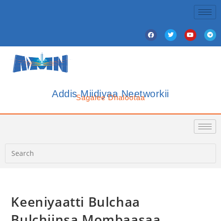
Addis Miidiyaa Neetworkii
Sagalee Dhalootaa
Keeniyaatti Bulchaa
Bulchiinsa Mombaasaa