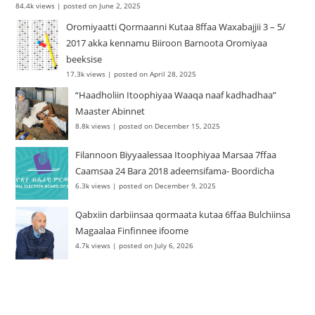
84.4k views
|
posted on June 2, 2025
Oromiyaatti Qormaanni Kutaa 8ffaa Waxabajjii 3 – 5/
2017 akka kennamu Biiroon Barnoota Oromiyaa
beeksise
17.3k views
|
posted on April 28, 2025
“Haadholiin Itoophiyaa Waaqa naaf kadhadhaa”
Maaster Abinnet
8.8k views
|
posted on December 15, 2025
Filannoon Biyyaalessaa Itoophiyaa Marsaa 7ffaa
Caamsaa 24 Bara 2018 adeemsifama- Boordicha
6.3k views
|
posted on December 9, 2025
Qabxiin darbiinsaa qormaata kutaa 6ffaa Bulchiinsa
Magaalaa Finfinnee ifoome
4.7k views
|
posted on July 6, 2026