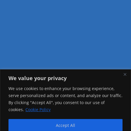
We value your privacy
Visitor Counter
We use cookies to enhance your browsing experience,
serve personalized ads or content, and analyze our traffic.
Today: 1833
By clicking "Accept All", you consent to our use of
cookies.
Cookie Policy
Yesterday: 3735
This Week: 29431
Accept All