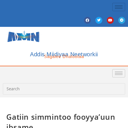
Addis Miidiyaa Neetworkii
Sagalee Dhalootaa
Gatiin simmintoo fooyya’uun
ibsame