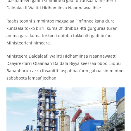
taasifameen gatiin simmintoo gadi bu’uusaa Ministeerri
Daldalaa fi Walitti Hidhamiinsa Naannawaa ibse.
Raabsitoonni simmintoo magaalaa Finfinnee kana dura
kuntaala tokko birrii kuma 2fi dhibba 4tti gurguraa turan
amma gara kuma tokkoofi dhibba tokkootti gadi bu’uu
Ministeerichi himeera.
Ministeera Daldalaafi Walitti Hidhamiinsa Naannawaatti
Daayirektarri Olaanaan Daldala Biyya keessaa obbo Liiquu
Banabbaruu akka ibsanitti tasgabbaa’uun gabaa simmintoo
sababoota lamaaf jedhan.