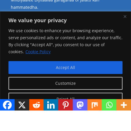
hammatedha.
Teessoo Keenya
We value your privacy
We use cookies to enhance your browsing experience,
serve personalized ads or content, and analyze our traffic.
By clicking "Accept All", you consent to our use of
cookies.
Cookie Policy
Accept All
Customize
Reject All
Visitor Counter
Today: 2946