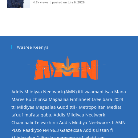
4.7k views
|
posted on July 6, 2026
Waa'ee Keenya
Addis Miidiyaa Neetwork (AMN) itti waamani isaa Mana
Maree Bulchiinsa Magaalaa Finfinneef ta’ee bara 2023
tti Miidiyaa Magaalaa Guddittii ( Metropolitan Media)
ta’uuf mul’ata qaba. Addis Miidiyaa Neetwork
Chaanaalii Televizhinii Addis Miidiya Neetwoork fi AMN
PLUS Raadiyoo FM 96.3 Gaazexxaa Addis Lissan fi
Miidiyaalee Dijitaalaa garagaraa of jalatti kan