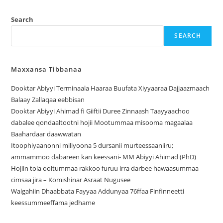
Search
SEARCH
Maxxansa Tibbanaa
Dooktar Abiyyi Terminaala Haaraa Buufata Xiyyaaraa Dajjaazmaach
Balaay Zallaqaa eebbisan
Dooktar Abiyyi Ahimad fi Giiftii Duree Zinnaash Taayyaachoo
dabalee qondaaltootni hojii Mootummaa misooma magaalaa
Baahardaar daawwatan
Itoophiyaanonni miliyoona 5 dursanii murteessaaniiru;
ammammoo dabareen kan keessani- MM Abiyyi Ahimad (PhD)
Hojiin tola ooltummaa rakkoo furuu irra darbee hawaasummaa
cimsaa jira – Komishinar Asraat Nugusee
Walgahiin Dhaabbata Fayyaa Addunyaa 76ffaa Finfinneetti
keessummeeffama jedhame