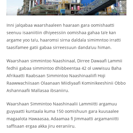
Inni jalqabaa waarshaaleen haaraan gara oomishaatti
seenuu isaaniitiin dhiyeessiin oomishaa gahaa ta’e kan
argame yoo ta’u, haaromsi sirna daldala simimntoo irratti
taasifamee gatii gabaa sirreessuun danda’uu himan.
Waarshaan simmintoo Naashinaal, Dirree Dawaafi Lammii
fedhii gabaa simmintoo dhibbeentaa 42 ol uwwisuu Baha
Afrikaatti Raabsaan Simmintoo Naashinaaliifi Hoji
Raawwachiisaan Olaanaan Miidiyaafi Kominikeeshinii Obbo
Ashannaafii Mallasaa ibsaniiru.
Waarshaan Simmintoo Naashinaalii Lammiitti argamuu
guyyaatti kuntaala kuma 150 oomishuun gara kuusaalee
magaalota Hawaasaa, Adaamaa fi Jimmaatti argamaniitti
saffisaan ergaa akka jiru eeraniiru.