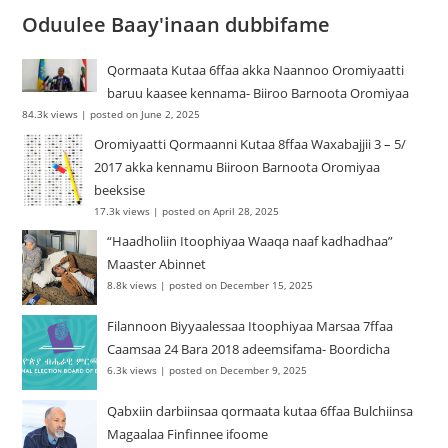
Oduulee Baay'inaan dubbifame
Qormaata Kutaa 6ffaa akka Naannoo Oromiyaatti
baruu kaasee kennama- Biiroo Barnoota Oromiyaa
84.3k views
|
posted on June 2, 2025
Oromiyaatti Qormaanni Kutaa 8ffaa Waxabajjii 3 – 5/
2017 akka kennamu Biiroon Barnoota Oromiyaa
beeksise
17.3k views
|
posted on April 28, 2025
“Haadholiin Itoophiyaa Waaqa naaf kadhadhaa”
Maaster Abinnet
8.8k views
|
posted on December 15, 2025
Filannoon Biyyaalessaa Itoophiyaa Marsaa 7ffaa
Caamsaa 24 Bara 2018 adeemsifama- Boordicha
6.3k views
|
posted on December 9, 2025
Qabxiin darbiinsaa qormaata kutaa 6ffaa Bulchiinsa
Magaalaa Finfinnee ifoome