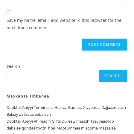
Save my name, email, and website in this browser for the
next time I comment.
Search
SEARCH
Maxxansa Tibbanaa
Dooktar Abiyyi Terminaala Haaraa Buufata Xiyyaaraa Dajjaazmaach
Balaay Zallaqaa eebbisan
Dooktar Abiyyi Ahimad fi Giiftii Duree Zinnaash Taayyaachoo
dabalee qondaaltootni hojii Mootummaa misooma magaalaa