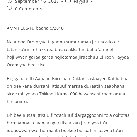
September 16, 2025
Fayyaa
0 Comments
‎AMN PLUS-Fulbaana 6/2018
‎Naannoo Oromiyaatti ganna xumuramaa jiru hordofee
tatamsa’inni dhukkuba busaa akka hin babal’anneef
hojiiwwan garaa garaa hojjetamaa jiraachuu Biiroon Fayyaa
Oromiyaa beeksise.
‎Hogganaa Itti Aanaan Biirichaa Doktar Tasfaayee Kabbabaa,
dhibee kana dursanii ittisuuf marsaa duraatiin saaphana
siree miliyoona Tokkoofi Kuma 600 hawaasaaf raabsamuu
himaniiru.
‎Dhibee Busaa ittisuu fi to’achuuf dargaggoonni tola ooltotaa
hirmaannaa olaanaa agarsiisaa kan jiran yoo ta’u
iddoowwan wal-hormaata bookee busaaf mijaawoo ta’an