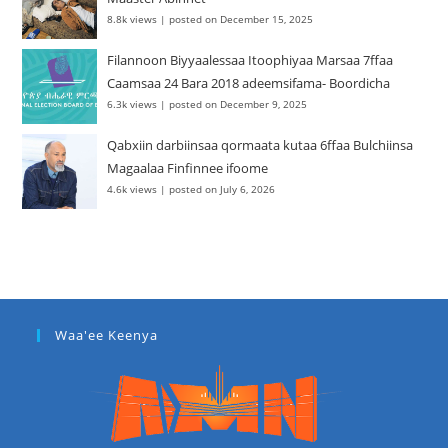
8.8k views
|
posted on December 15, 2025
Filannoon Biyyaalessaa Itoophiyaa Marsaa 7ffaa
Caamsaa 24 Bara 2018 adeemsifama- Boordicha
6.3k views
|
posted on December 9, 2025
Qabxiin darbiinsaa qormaata kutaa 6ffaa Bulchiinsa
Magaalaa Finfinnee ifoome
4.6k views
|
posted on July 6, 2026
Waa'ee Keenya