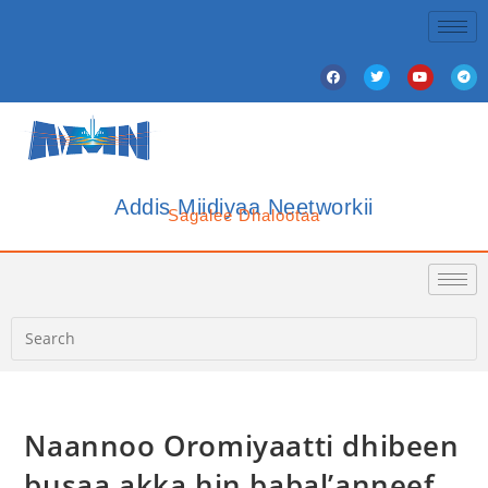
Addis Miidiyaa Neetworkii
Sagalee Dhalootaa
Naannoo Oromiyaatti dhibeen
busaa akka hin babal’anneef