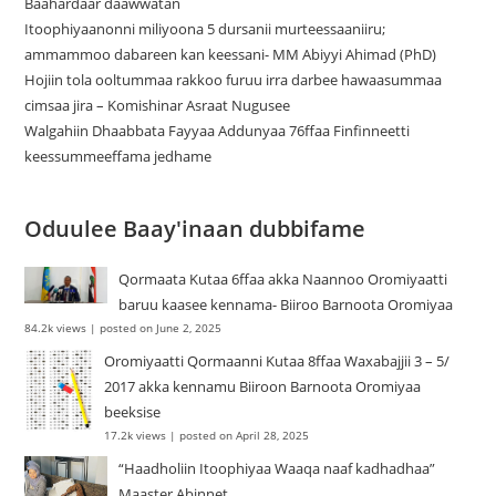
Baahardaar daawwatan
Itoophiyaanonni miliyoona 5 dursanii murteessaaniiru;
ammammoo dabareen kan keessani- MM Abiyyi Ahimad (PhD)
Hojiin tola ooltummaa rakkoo furuu irra darbee hawaasummaa
cimsaa jira – Komishinar Asraat Nugusee
Walgahiin Dhaabbata Fayyaa Addunyaa 76ffaa Finfinneetti
keessummeeffama jedhame
Oduulee Baay'inaan dubbifame
Qormaata Kutaa 6ffaa akka Naannoo Oromiyaatti
baruu kaasee kennama- Biiroo Barnoota Oromiyaa
84.2k views
|
posted on June 2, 2025
Oromiyaatti Qormaanni Kutaa 8ffaa Waxabajjii 3 – 5/
2017 akka kennamu Biiroon Barnoota Oromiyaa
beeksise
17.2k views
|
posted on April 28, 2025
“Haadholiin Itoophiyaa Waaqa naaf kadhadhaa”
Maaster Abinnet