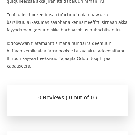
qulqulleessaa akka jiran itti dabaluun himaniiru.
‎Tooftaalee bookee busaa to’achuuf oolan hawaasa
barsiisuu akkasumas saaphana kennameeffitti sirnaan akka
fayyadaman gorsuun akka barbaachisus hubachiisaniiru.
Iddoowwan filatamanittis mana hundarra deemuun
biiffaan kemi‎kaalaa farra bookee busaa akka adeemsifamu
Biiroon Fayyaa beeksisuu Tajaajila Oduu Itoophiyaa
gabaaseera.
0 Reviews ( 0 out of 0 )