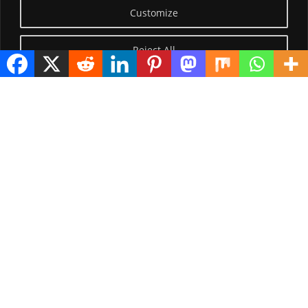
Customize
Reject All
Visitor Counter
Today: 1697
Yesterday: 2148
This Week: 20654
This Month: 69927
Total Visitors:
1217747
copyright Ⓒ 2026 Addis Media Network All Rights