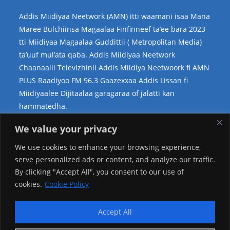
Addis Miidiyaa Neetwork (AMN) itti waamani isaa Mana
Maree Bulchiinsa Magaalaa Finfinneef ta’ee bara 2023
tti Miidiyaa Magaalaa Guddittii ( Metropolitan Media)
ta’uuf mul’ata qaba. Addis Miidiyaa Neetwork
Chaanaalii Televizhinii Addis Miidiya Neetwoork fi AMN
PLUS Raadiyoo FM 96.3 Gaazexxaa Addis Lissan fi
Miidiyaalee Dijitaalaa garagaraa of jalatti kan
hammatedha.
Teessoo Keenya
We value your privacy
We use cookies to enhance your browsing experience,
serve personalized ads or content, and analyze our traffic.
By clicking "Accept All", you consent to our use of
cookies.
Cookie Policy
Accept All