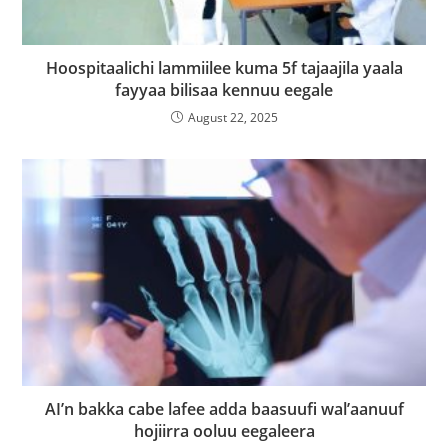
Hoospitaalichi lammiilee kuma 5f tajaajila yaala
fayyaa bilisaa kennuu eegale
August 22, 2025
AI’n bakka cabe lafee adda baasuufi wal’aanuuf
hojiirra ooluu eegaleera